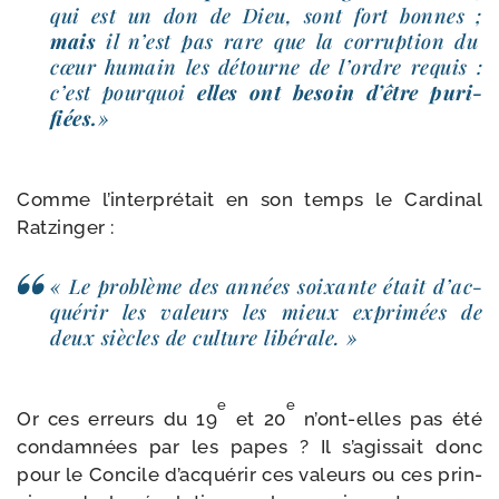
qui est un don de Dieu, sont fort bonnes ;
mais
il n’est pas rare que la cor­rup­tion du
cœur humain les détourne de l’ordre requis :
c’est pour­quoi
elles ont besoin d’être puri­
fiées.
»
Comme l’in­ter­pré­tait en son temps le Cardinal
Ratzinger :
« Le pro­blème des années soixante était d’ac­
qué­rir les valeurs les mieux expri­mées de
deux siècles de culture libérale. »
e
e
Or ces erreurs du 19
et 20
n’ont-​elles pas été
condam­nées par les papes ? Il s’a­gis­sait donc
pour le Concile d’ac­qué­rir ces valeurs ou ces prin­