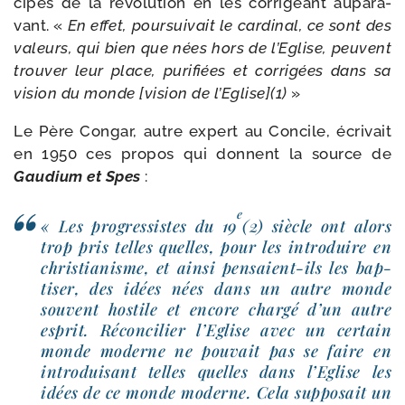
cipes de la révo­lu­tion en les cor­ri­geant aupa­ra­
vant. «
En effet, pour­sui­vait le car­di­nal, ce sont des
valeurs, qui bien que nées hors de l’Eglise, peuvent
trou­ver leur place, puri­fiées et cor­ri­gées dans sa
vision du monde [vision de l’Eglise](1)
»
Le Père Congar, autre expert au Concile, écri­vait
en 1950 ces pro­pos qui donnent la source de
Gaudium et Spes
:
e
« Les pro­gres­sistes du 19
(2) siècle ont alors
trop pris telles quelles, pour les intro­duire en
chris­tia­nisme, et ain­si pensaient-​ils les bap­
ti­ser, des idées nées dans un autre monde
sou­vent hos­tile et encore char­gé d’un autre
esprit. Réconcilier l’Eglise avec un cer­tain
monde moderne ne pou­vait pas se faire en
intro­dui­sant telles quelles dans l’Eglise les
idées de ce monde moderne. Cela sup­po­sait un