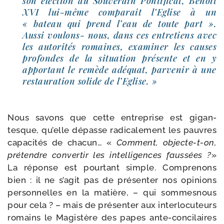
son élec­tion au Souverain Pontificat, Benoît
XVI lui-​même com­pa­rait l’Eglise à un
« bateau qui prend l’eau de toute part ».
Aussi voulons- nous, dans ces entre­tiens avec
les auto­ri­tés romaines, exa­mi­ner les causes
pro­fondes de la situa­tion pré­sente et en y
appor­tant le remède adé­quat, par­ve­nir à une
res­tau­ra­tion solide de l’Eglise. »
Nous savons que cette entre­prise est gigan­
tesque, qu’elle dépasse radi­ca­le­ment les pauvres
capa­ci­tés de cha­cun… «
Comment, objecte-​t-​on,
pré­tendre conver­tir les intel­li­gences faus­sées ?
»
La réponse est pour­tant simple. Comprenons
bien : il ne s’a­git pas de pré­sen­ter nos opi­nions
per­son­nelles en la matière, – qui som­mes­nous
pour cela ? – mais de pré­sen­ter aux inter­lo­cu­teurs
romains le Magistère des papes ante-​concilaires