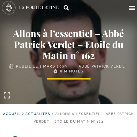
Allons à l’essentiel – Abbé
Patrick Verdet – Etoile du
Matin n° 162
PUBLIÉ LE
1 MARS 2009
ABBÉ PATRICK VERDET
8 MINUTES
ACCUEIL
ACTUALITÉS
ALLONS À L’ESSENTIEL – ABBÉ PATRICK
VERDET – ETOILE DU MATIN N° 162