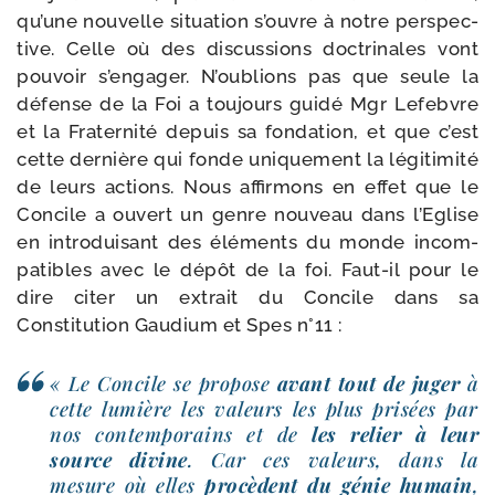
qu’une nou­velle situa­tion s’ouvre à notre pers­pec­
tive. Celle où des dis­cus­sions doc­tri­nales vont
pou­voir s’en­ga­ger. N’oublions pas que seule la
défense de la Foi a tou­jours gui­dé Mgr Lefebvre
et la Fraternité depuis sa fon­da­tion, et que c’est
cette der­nière qui fonde uni­que­ment la légi­ti­mi­té
de leurs actions. Nous affir­mons en effet que le
Concile a ouvert un genre nou­veau dans l’Eglise
en intro­dui­sant des élé­ments du monde incom­
pa­tibles avec le dépôt de la foi. Faut-​il pour le
dire citer un extrait du Concile dans sa
Constitution Gaudium et Spes n°11 :
« Le Concile se pro­pose
avant tout de juger
à
cette lumière les valeurs les plus pri­sées par
nos contem­po­rains et de
les relier à leur
source divine
. Car ces valeurs, dans la
mesure où elles
pro­cèdent du génie humain
,