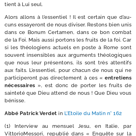
tient à Lui seul.
Alors allons à l’es­sen­tiel ! Il est cer­tain que d’au­
cuns essaye­ront de nous divi­ser. Restons bien unis
dans ce Bonum Certamen, dans ce bon com­bat
de la Foi. Mais aus­si por­tons les fruits de la foi. Car
si les théo­lo­giens actuels en poste à Rome sont
sou­vent insen­sibles aux argu­ments théo­lo­giques
que nous leur pré­sen­tons, ils sont très atten­tifs
aux faits. L’essentiel, pour cha­cun de nous qui ne
par­ti­ci­pe­ront pas direc­te­ment à ces «
entre­tiens
néces­saires
», est donc de por­ter les fruits de
sain­te­té que Dieu attend de nous ! Que Dieu vous
bénisse.
Abbé Patrick Verdet
in
L’Etoile du Matin n° 162
(1) Interview au men­suel Jesu, en Italie, par
VittorioMessori, repu­blié dans « Enquête sur la