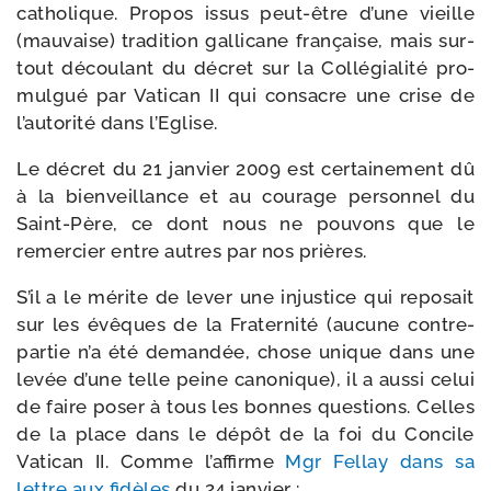
catho­lique. Propos issus peut-​être d’une vieille
(mau­vaise) tra­di­tion gal­li­cane fran­çaise, mais sur­
tout décou­lant du décret sur la Collégialité pro­
mul­gué par Vatican II qui consacre une crise de
l’au­to­ri­té dans l’Eglise.
Le décret du 21 jan­vier 2009 est cer­tai­ne­ment dû
à la bien­veillance et au cou­rage per­son­nel du
Saint-​Père, ce dont nous ne pou­vons que le
remer­cier entre autres par nos prières.
S’il a le mérite de lever une injus­tice qui repo­sait
sur les évêques de la Fraternité (aucune contre­
par­tie n’a été deman­dée, chose unique dans une
levée d’une telle peine cano­nique), il a aus­si celui
de faire poser à tous les bonnes ques­tions. Celles
de la place dans le dépôt de la foi du Concile
Vatican II. Comme l’af­firme
Mgr Fellay dans sa
lettre aux fidèles
du 24 janvier :