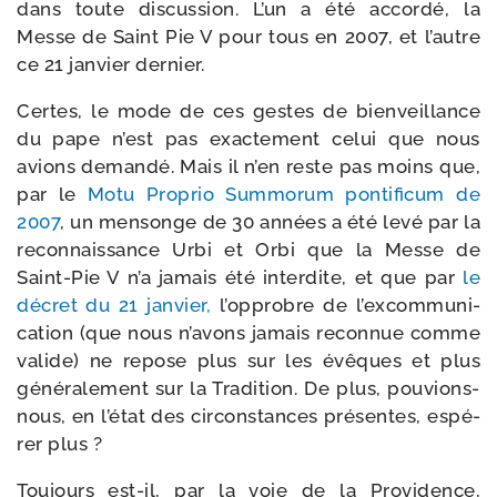
dans toute dis­cus­sion. L’un a été accor­dé, la
Messe de Saint Pie V pour tous en 2007, et l’autre
ce 21 jan­vier dernier.
Certes, le mode de ces gestes de bien­veillance
du pape n’est pas exac­te­ment celui que nous
avions deman­dé. Mais il n’en reste pas moins que,
par le
Motu Proprio Summorum pon­ti­fi­cum de
2007
, un men­songe de 30 années a été levé par la
recon­nais­sance Urbi et Orbi que la Messe de
Saint-​Pie V n’a jamais été inter­dite, et que par
le
décret du 21 jan­vier,
l’op­probre de l’ex­com­mu­ni­
ca­tion (que nous n’a­vons jamais recon­nue comme
valide) ne repose plus sur les évêques et plus
géné­ra­le­ment sur la Tradition. De plus, pouvions-
nous, en l’é­tat des cir­cons­tances pré­sentes, espé­
rer plus ?
Toujours est-​il, par la voie de la Providence,