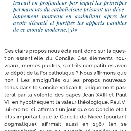
tra­vail en pro­fon­deur par lequel les prin­cipes
per­ma­nents du catho­li­cisme prissent un déve­
lop­pe­ment nou­veau en assi­mi­lant après les
avoir décan­té et puri­fiés les apports valables
de ce monde moderne.(3)»
Ces clairs pro­pos nous éclairent donc sur la ques­
tion essen­tielle du Concile. Ces élé­ments nou­
veaux, mêmes puri­fiés, sont-​ils com­pa­tibles avec
le dépôt de la Foi catho­lique ? Nous affir­mons que
non ! Les ambi­guï­tés ou les pro­pos nou­veaux
tenus dans le Concile Vatican II, uni­que­ment pas­
to­ral par la volon­té des papes Jean XXIII et Paul
VI, en hypo­thèquent la valeur théo­lo­gique. Paul VI
lui-​même, s’il affir­mait un jour que ce Concile était
plus impor­tant que le Concile de Nicée (pour­tant
dog­ma­tique), affir­mait aus­si en 1967 (en se