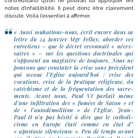
contre­di­sant) qu’on ne pou­vait lui appli­quer les
notes d’in­failli­bi­li­té. Il peut donc être clai­re­ment
dis­cu­té. Voilà l’es­sen­tiel à affirmer.
« Aussi souhaitons-​nous, écrit encore dans sa
lettre du 24 jan­vier Mgr Fellay, abor­der ces
entre­tiens – que le décret recon­naît « néces­
saires » – sur les ques­tions doc­tri­nales qui
s’op­posent au magis­tère de tou­jours. Nous ne
pou­vons que consta­ter la crise sans pré­cé­dent
qui secoue l’Eglise aujourd’­hui : crise des
voca­tions, crise de la pra­tique reli­gieuse, du
caté­chisme et de la fré­quen­ta­tion des sacre­
ments. Avant nous, Paul VI par­lait même
d’une infil­tra­tion des « fumées de Satan » et
de « l’au­to­dé­mo­li­tion » de l’Eglise. Jean-
Paul II n’a pas hési­té à dire que le catho­li­
cisme en Europe était comme en état d”
« apos­ta­sie silen­cieuse ». Peu de temps avant