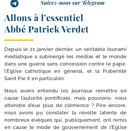
Suivez-nous sur Telegram
Allons à l’essentiel
Abbé Patrick Verdet
Depuis le 21 jan­vier der­nier, un véri­table tsu­na­mi
média­tique a sub­mer­gé les médias et le monde
dans une guerre sans conces­sion contre le pape,
l’Eglise catho­lique en géné­ral, et la Fraternité
Saint Pie X en particulier.
Nous avons enten­du les jour­naux remettre en
cause l’au­to­ri­té pon­ti­fi­cale, mais pouvions- nous
attendre d’eux plus de clé­mence ? Pire encore,
nous avons pu consta­ter la révolte latente de
nom­breux évêques qui, publi­que­ment, ont remis
en cause le mode de gou­ver­ne­ment de l’Eglise