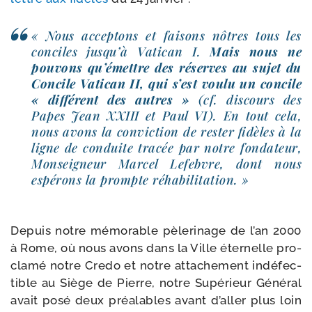
« Nous accep­tons et fai­sons nôtres tous les
conciles jus­qu’à Vatican I.
Mais nous ne
pou­vons qu’é­mettre des réserves au sujet du
Concile Vatican II, qui s’est vou­lu un concile
« dif­fé­rent des autres »
(cf. dis­cours des
Papes Jean XXIII et Paul VI). En tout cela,
nous avons la convic­tion de res­ter fidèles à la
ligne de conduite tra­cée par notre fon­da­teur,
Monseigneur Marcel Lefebvre, dont nous
espé­rons la prompte réhabilitation. »
Depuis notre mémo­rable pèle­ri­nage de l’an 2000
à Rome, où nous avons dans la Ville éter­nelle pro­
cla­mé notre Credo et notre atta­che­ment indé­fec­
tible au Siège de Pierre, notre Supérieur Général
avait posé deux préa­lables avant d’al­ler plus loin