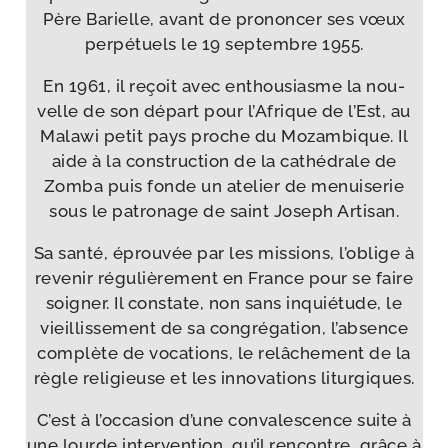
Père Barielle, avant de pro­non­cer ses vœux
per­pé­tuels le 19 sep­tembre 1955.
En 1961, il reçoit avec enthou­siasme la nou­
velle de son départ pour l’Afrique de l’Est, au
Malawi petit pays proche du Mozambique. Il
aide à la construc­tion de la cathé­drale de
Zomba puis fonde un ate­lier de menui­se­rie
sous le patro­nage de saint Joseph Artisan.
Sa san­té, éprou­vée par les mis­sions, l’oblige à
reve­nir régu­liè­re­ment en France pour se faire
soi­gner. Il constate, non sans inquié­tude, le
vieillis­se­ment de sa congré­ga­tion, l’absence
com­plète de voca­tions, le relâ­che­ment de la
règle reli­gieuse et les inno­va­tions liturgiques.
C’est à l’occasion d’une conva­les­cence suite à
une lourde inter­ven­tion, qu’il ren­contre, grâce à