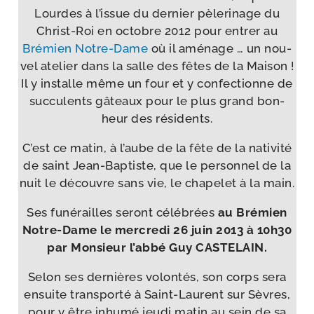
Lourdes à l’issue du der­nier pèle­ri­nage du
Christ-​Roi en octobre 2012 pour entrer au
Brémien Notre-​Dame
où il amé­nage … un nou­
vel ate­lier dans la salle des fêtes de la Maison !
Il y ins­talle même un four et y confec­tionne de
suc­cu­lents gâteaux pour le plus grand bon­
heur des résidents.
C’est ce matin, à l’aube de la fête de la nati­vi­té
de saint Jean-​Baptiste, que le per­son­nel de la
nuit le découvre sans vie, le cha­pe­let à la main.
Ses funé­railles seront célé­brées
au Brémien
Notre-​Dame le mer­cre­di 26 juin 2013 à 10h30
par Monsieur l’abbé Guy CASTELAIN.
Selon ses der­nières volon­tés, son corps sera
ensuite trans­por­té à Saint-​Laurent sur Sèvres,
pour y être inhu­mé jeu­di matin au sein de sa