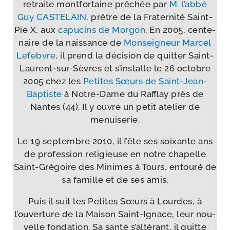
retraite mont­for­taine prê­chée par
M. l’abbé
Guy CASTELAIN
, prêtre de la Fraternité Saint-​
Pie X, aux
capu­cins de Morgon
. En 2005, cen­te­
naire de la nais­sance de
Monseigneur Marcel
Lefebvre
, il prend la déci­sion de quit­ter Saint-​
Laurent-​sur-​Sèvres et s’installe le 26 octobre
2005 chez les
Petites Sœurs de Saint-​Jean-​
Baptiste
à Notre-​Dame du Rafflay près de
Nantes (44). Il y ouvre un petit ate­lier de
menuiserie.
Le 19 sep­tembre 2010, il fête ses soixante ans
de pro­fes­sion reli­gieuse en notre cha­pelle
Saint-​Grégoire des Minimes à Tours, entou­ré de
sa famille et de ses amis.
Puis il suit les Petites Sœurs à Lourdes, à
l’ouverture de la Maison Saint-​Ignace, leur nou­
velle fon­da­tion. Sa san­té s’altérant, il quitte