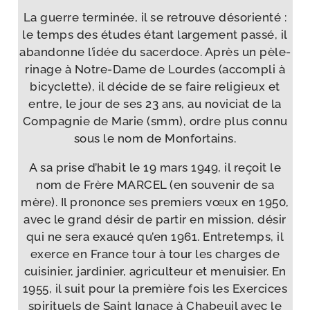
La guerre ter­mi­née, il se retrouve déso­rien­té :
le temps des études étant lar­ge­ment pas­sé, il
aban­donne l’idée du sacer­doce. Après un pèle­
ri­nage à Notre-​Dame de Lourdes (accom­pli à
bicy­clette), il décide de se faire reli­gieux et
entre, le jour de ses 23 ans, au novi­ciat de la
Compagnie de Marie (smm), ordre plus connu
sous le nom de Monfortains.
A sa prise d’habit le 19 mars 1949, il reçoit le
nom de Frère MARCEL (en sou­ve­nir de sa
mère). Il pro­nonce ses pre­miers vœux en 1950,
avec le grand désir de par­tir en mis­sion, désir
qui ne sera exau­cé qu’en 1961. Entretemps, il
exerce en France tour à tour les charges de
cui­si­nier, jar­di­nier, agri­cul­teur et menui­sier. En
1955, il suit pour la pre­mière fois les Exercices
spi­ri­tuels de Saint Ignace à Chabeuil avec le