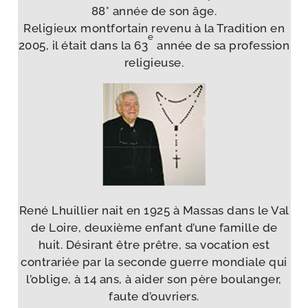
88° année de son âge.
Religieux mont­for­tain reve­nu à la Tradition en
e
2005, il était dans la 63
année de sa pro­fes­sion
religieuse.
René Lhuillier nait en 1925 à Massas dans le Val
de Loire, deuxième enfant d’une famille de
huit. Désirant être prêtre, sa voca­tion est
contra­riée par la seconde guerre mon­diale qui
l’oblige, à 14 ans, à aider son père bou­lan­ger,
faute d’ouvriers.