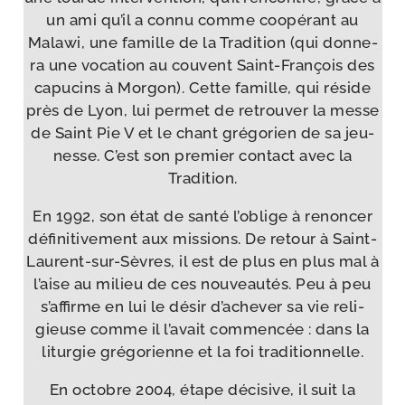
un ami qu’il a connu comme coopé­rant au
Malawi, une famille de la Tradition (qui don­ne­
ra une voca­tion au couvent Saint-​François des
capu­cins à Morgon). Cette famille, qui réside
près de Lyon, lui per­met de retrou­ver la messe
de Saint Pie V et le chant gré­go­rien de sa jeu­
nesse. C’est son pre­mier contact avec la
Tradition.
En 1992, son état de san­té l’oblige à renon­cer
défi­ni­ti­ve­ment aux mis­sions. De retour à Saint-​
Laurent-​sur-​Sèvres, il est de plus en plus mal à
l’aise au milieu de ces nou­veau­tés. Peu à peu
s’affirme en lui le désir d’achever sa vie reli­
gieuse comme il l’avait com­men­cée : dans la
litur­gie gré­go­rienne et la foi traditionnelle.
En octobre 2004, étape déci­sive, il suit la