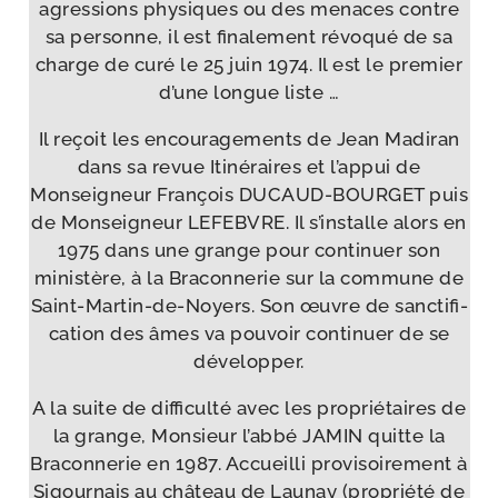
agres­sions phy­siques ou des menaces contre
sa per­sonne, il est fina­le­ment révo­qué de sa
charge de curé le 25 juin 1974. Il est le pre­mier
d’une longue liste …
Il reçoit les encou­ra­ge­ments de Jean Madiran
dans sa revue Itinéraires et l’ap­pui de
Monseigneur François DUCAUD-​BOURGET puis
de Monseigneur LEFEBVRE. Il s’ins­talle alors en
1975 dans une grange pour conti­nuer son
minis­tère, à la Braconnerie sur la com­mune de
Saint-​Martin-​de-​Noyers. Son œuvre de sanc­ti­fi­
ca­tion des âmes va pou­voir conti­nuer de se
développer.
A la suite de dif­fi­cul­té avec les pro­prié­taires de
la grange, Monsieur l’ab­bé JAMIN quitte la
Braconnerie en 1987. Accueilli pro­vi­soi­re­ment à
Sigournais au châ­teau de Launay (pro­prié­té de