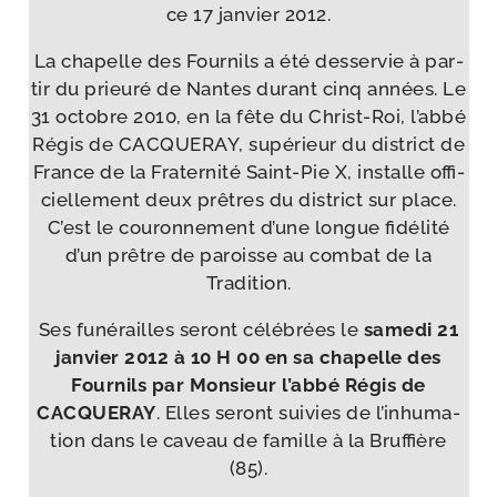
ce 17 jan­vier 2012.
La cha­pelle des Fournils a été des­ser­vie à par­
tir du prieu­ré de Nantes durant cinq années. Le
31 octobre 2010, en la fête du Christ-​Roi, l’ab­bé
Régis de CACQUERAY, supé­rieur du dis­trict de
France de la Fraternité Saint-​Pie X, ins­talle offi­
ciel­le­ment deux prêtres du dis­trict sur place.
C’est le cou­ron­ne­ment d’une longue fidé­li­té
d’un prêtre de paroisse au com­bat de la
Tradition.
Ses funé­railles seront célé­brées le
same­di 21
jan­vier 2012 à 10 H 00 en sa cha­pelle des
Fournils par Monsieur l’ab­bé Régis de
CACQUERAY
. Elles seront sui­vies de l’in­hu­ma­
tion dans le caveau de famille à la Bruffière
(85).