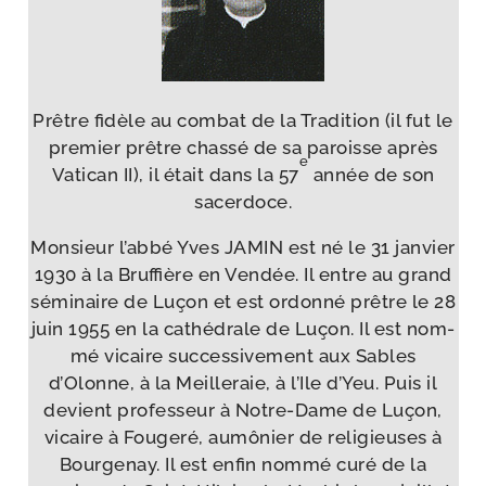
Prêtre fidèle au com­bat de la Tradition (il fut le
pre­mier prêtre chas­sé de sa paroisse après
e
Vatican II), il était dans la 57
année de son
sacerdoce.
Monsieur l’ab­bé Yves JAMIN est né le 31 jan­vier
1930 à la Bruffière en Vendée. Il entre au grand
sémi­naire de Luçon et est ordon­né prêtre le 28
juin 1955 en la cathé­drale de Luçon. Il est nom­
mé vicaire suc­ces­si­ve­ment aux Sables
d’Olonne, à la Meilleraie, à l’Ile d’Yeu. Puis il
devient pro­fes­seur à Notre-​Dame de Luçon,
vicaire à Fougeré, aumô­nier de reli­gieuses à
Bourgenay. Il est enfin nom­mé curé de la