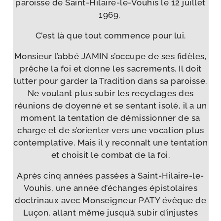
paroisse de Saint-​Hilaire-​le-​Vouhis le 12 juillet
1969.
C’est là que tout com­mence pour lui.
Monsieur l’ab­bé JAMIN s’oc­cupe de ses fidèles,
prêche la foi et donne les sacre­ments. Il doit
lut­ter pour gar­der la Tradition dans sa paroisse.
Ne vou­lant plus subir les recy­clages des
réunions de doyen­né et se sen­tant iso­lé, il a un
moment la ten­ta­tion de démis­sion­ner de sa
charge et de s’o­rien­ter vers une voca­tion plus
contem­pla­tive. Mais il y recon­naît une ten­ta­tion
et choi­sit le com­bat de la foi.
Après cinq années pas­sées à Saint-​Hilaire-​le-​
Vouhis, une année d’é­changes épis­to­laires
doc­tri­naux avec Monseigneur PATY évêque de
Luçon, allant même jus­qu’à subir d’in­justes