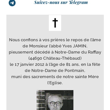
Suivez-nous sur Telegram
Nous confions à vos prières le repos de l’âme
de Monsieur l’ab­bé Yves JAMIN
,
pieu­se­ment décé­dé à Notre-​Dame du Rafflay
(44690 Château-​Thébaud)
le 17 jan­vier 2012 à l’âge de 81 ans, en la fête
de Notre-​Dame de Pontmain,
muni des sacre­ments de notre sainte Mère
l’Eglise.