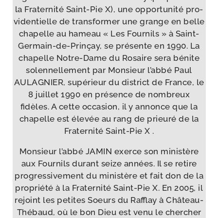
la Fraternité Saint-​Pie X), une oppor­tu­ni­té pro­
vi­den­tielle de trans­for­mer une grange en belle
cha­pelle au hameau « Les Fournils » à Saint-​
Germain-​de-​Prinçay, se pré­sente en 1990. La
cha­pelle Notre-​Dame du Rosaire sera bénite
solen­nel­le­ment par Monsieur l’ab­bé Paul
AULAGNIER, supé­rieur du dis­trict de France, le
8 juillet 1990 en pré­sence de nom­breux
fidèles. A cette occa­sion, il y annonce que la
cha­pelle est éle­vée au rang de prieu­ré de la
Fraternité Saint-​Pie X .
Monsieur l’ab­bé JAMIN exerce son minis­tère
aux Fournils durant seize années. Il se retire
pro­gres­si­ve­ment du minis­tère et fait don de la
pro­prié­té à la Fraternité Saint-​Pie X. En 2005, il
rejoint les petites Soeurs du Rafflay à Château-​
Thébaud, où le bon Dieu est venu le cher­cher