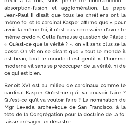
deux à la fois, sous peine de contra­dic­tion :
absorption-​fusion et agglo­mé­ra­tion. Le pape
Jean-​Paul II disait que tous les chré­tiens ont la
même foi et le car­di­nal Kasper affirme que « pour
avoir la même foi, il n’est pas néces­saire d’a­voir le
même cre­do ». Cette fameuse ques­tion de Pilate :
« Qu’est-​ce que la véri­té ? », on vit sans plus se la
poser. On vit en se disant que « tout le monde il
est beau, tout le monde il est gen­til ». L’homme
moderne vit sans se pré­oc­cu­per de la véri­té, ni de
ce qui est bien.
Benoît XVI est au milieu de car­di­naux comme le
car­di­nal Kasper. Qu’est-​ce qu’il va pou­voir faire ?
Qu’est-​ce qu’il va vou­loir faire ? La nomi­na­tion de
Mgr Levada, arche­vêque de San Francisco, à la
tête de la Congrégation pour la doc­trine de la foi
laisse pré­sa­ger un désastre.