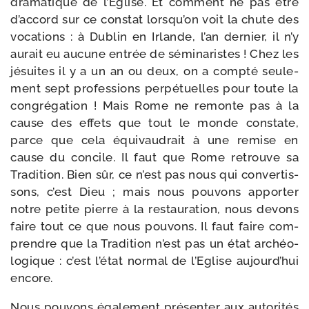
dra­ma­tique de l’Eglise. Et com­ment ne pas être
d’ac­cord sur ce constat lors­qu’on voit la chute des
voca­tions : à Dublin en Irlande, l’an der­nier, il n’y
aurait eu aucune entrée de sémi­na­ristes ! Chez les
jésuites il y a un an ou deux, on a comp­té seule­
ment sept pro­fes­sions per­pé­tuelles pour toute la
congré­ga­tion ! Mais Rome ne remonte pas à la
cause des effets que tout le monde constate,
parce que cela équi­vau­drait à une remise en
cause du concile. Il faut que Rome retrouve sa
Tradition. Bien sûr, ce n’est pas nous qui conver­tis­
sons, c’est Dieu ; mais nous pou­vons appor­ter
notre petite pierre à la res­tau­ra­tion, nous devons
faire tout ce que nous pou­vons. Il faut faire com­
prendre que la Tradition n’est pas un état archéo­
lo­gique : c’est l’é­tat nor­mal de l’Eglise aujourd’­hui
encore.
Nous pou­vons éga­le­ment pré­sen­ter aux auto­ri­tés