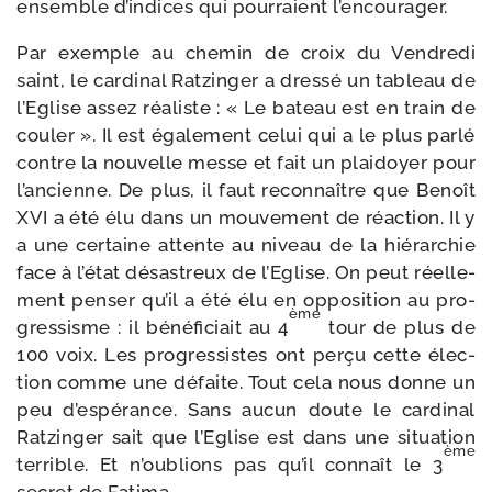
ensemble d’in­dices qui pour­raient l’encourager.
Par exemple au che­min de croix du Vendredi
saint, le car­di­nal Ratzinger a dres­sé un tableau de
l’Eglise assez réa­liste : « Le bateau est en train de
cou­ler ». Il est éga­le­ment celui qui a le plus par­lé
contre la nou­velle messe et fait un plai­doyer pour
l’an­cienne. De plus, il faut recon­naître que Benoît
XVI a été élu dans un mou­ve­ment de réac­tion. Il y
a une cer­taine attente au niveau de la hié­rar­chie
face à l’é­tat désas­treux de l’Eglise. On peut réel­le­
ment pen­ser qu’il a été élu en oppo­si­tion au pro­
ème
gres­sisme : il béné­fi­ciait au 4
tour de plus de
100 voix. Les pro­gres­sistes ont per­çu cette élec­
tion comme une défaite. Tout cela nous donne un
peu d’es­pé­rance. Sans aucun doute le car­di­nal
Ratzinger sait que l’Eglise est dans une situa­tion
ème
ter­rible. Et n’ou­blions pas qu’il connaît le 3