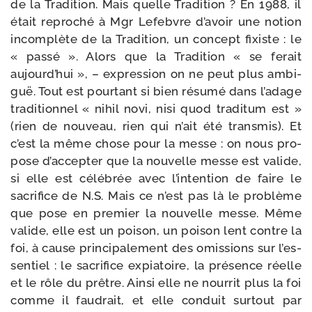
de la Tradition. Mais quelle Tradition ? En 1988, il
était repro­ché à Mgr Lefebvre d’a­voir une notion
incom­plète de la Tradition, un concept fixiste : le
« pas­sé ». Alors que la Tradition « se ferait
aujourd’­hui », – expres­sion on ne peut plus ambi­
guë. Tout est pour­tant si bien résu­mé dans l’a­dage
tra­di­tion­nel « nihil novi, nisi quod tra­di­tum est »
(rien de nou­veau, rien qui n’ait été trans­mis). Et
c’est la même chose pour la messe : on nous pro­
pose d’ac­cep­ter que la nou­velle messe est valide,
si elle est célé­brée avec l’in­ten­tion de faire le
sacri­fice de N.S. Mais ce n’est pas là le pro­blème
que pose en pre­mier la nou­velle messe. Même
valide, elle est un poi­son, un poi­son lent contre la
foi, à cause prin­ci­pa­le­ment des omis­sions sur l’es­
sen­tiel : le sacri­fice expia­toire, la pré­sence réelle
et le rôle du prêtre. Ainsi elle ne nour­rit plus la foi
comme il fau­drait, et elle conduit sur­tout par