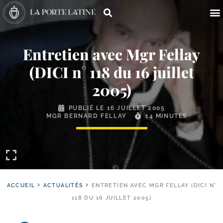
Entretien avec Mgr Fellay
(DICI n° 118 du 16 juillet
2005)
PUBLIÉ LE
16 JUILLET 2005
MGR BERNARD FELLAY
14 MINUTES
ACCUEIL
ACTUALITÉS
ENTRETIEN AVEC MGR FELLAY (DICI N°
118 DU 16 JUILLET 2005)