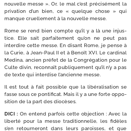
nou­velle messe ». Or, le mal c’est pré­ci­sé­ment la
pri­va­tion d’un bien, ce « quelque chose » qui
manque cruel­le­ment à la nou­velle messe.
Rome se rend bien compte qu’il y a là une injus­
tice. Elle sait par­fai­te­ment qu’on ne peut pas
inter­dire cette messe. En disant Rome, je pense à
la Curie, à Jean-​Paul II et à Benoît XVI. Le car­di­nal
Medina, ancien pré­fet de la Congrégation pour le
Culte divin, recon­naît publi­que­ment qu’il n’y a pas
de texte qui inter­dise l’an­cienne messe.
Il est tout à fait pos­sible que la libé­ra­li­sa­tion se
fasse sous ce pon­ti­fi­cat. Mais il y a une forte oppo­
si­tion de la part des diocèses.
DICI :
On entend par­fois cette objec­tion : Avec la
liber­té pour la messe tra­di­tion­nelle, les fidèles
s’en retour­ne­ront dans leurs paroisses, et que