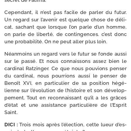
secret de Fatima.
Cependant, il n’est pas facile de par­ler du futur.
Un regard sur l’a­ve­nir est quelque chose de déli­
cat, sachant que lorsque l’on parle d’un homme,
on parle de liber­té, de contin­gences. c’est donc
une pro­ba­bi­li­té. On ne peut aller plus loin.
Néanmoins un regard vers le futur se fonde aus­si
sur le pas­sé. Et nous connais­sons assez bien le
car­di­nal Ratzinger. Ce que nous pou­vions pen­ser
du car­di­nal, nous pour­rions aus­si le pen­ser de
Benoît XVI, en par­ti­cu­lier de sa posi­tion hégé­
lienne sur l’é­vo­lu­tion de l’his­toire et son déve­lop­
pe­ment. Tout en recon­nais­sant qu’il a les grâces
d’é­tat et une assis­tance par­ti­cu­lière de l’Esprit
Saint.
DICI :
Trois mois après l’é­lec­tion, cette lueur d’es­