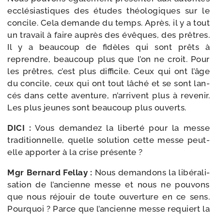
ecclé­sias­tiques des études théo­lo­giques sur le
concile. Cela demande du temps. Après, il y a tout
un tra­vail à faire auprès des évêques, des prêtres.
Il y a beau­coup de fidèles qui sont prêts à
reprendre, beau­coup plus que l’on ne croit. Pour
les prêtres, c’est plus dif­fi­cile. Ceux qui ont l’âge
du concile, ceux qui ont tout lâché et se sont lan­
cés dans cette aven­ture, n’ar­rivent plus à reve­nir.
Les plus jeunes sont beau­coup plus ouverts.
DICI :
Vous deman­dez la liber­té pour la messe
tra­di­tion­nelle, quelle solu­tion cette messe peut-​
elle appor­ter à la crise présente ?
Mgr Bernard Fellay :
Nous deman­dons la libé­ra­li­
sa­tion de l’an­cienne messe et nous ne pou­vons
que nous réjouir de toute ouver­ture en ce sens.
Pourquoi ? Parce que l’an­cienne messe requiert la