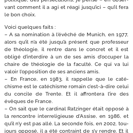
vant com­ment il a agi et réagi jus­qu’i­ci – qu’il fera
le bon choix.
Voici quelques faits :
– A sa nomi­na­tion à l’é­vê­ché de Munich, en 1977,
alors qu’il n’a été jus­qu’à pré­sent que pro­fes­seur
de théo­lo­gie, il rentre dans le concret et il est
obli­gé d’in­ter­dire à un de ses amis d’oc­cu­per la
chaire de théo­lo­gie de la facul­té. Ce qui va lui
valoir l’op­po­si­tion de ses anciens amis.
– En France, en 1983, il rap­pelle que le caté­
chisme est le caté­chisme romain c’est-​à-​dire celui
du concile de Trente. Et il affron­te­ra l’ire des
évêques de France.
– On sait que le car­di­nal Ratzinger était oppo­sé à
la ren­contre inter­re­li­gieuse d’Assise, en 1986, et
qu’il n’y est pas allé. La seconde fois, en 2002, tou­
jours oppo­sé, il a été contraint de s’y rendre. Et il