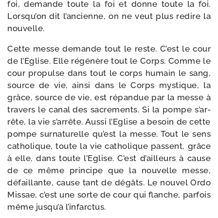
foi, demande toute la foi et donne toute la foi.
Lorsqu’on dit l’an­cienne, on ne veut plus redire la
nouvelle.
Cette messe demande tout le reste. C’est le cour
de l’Eglise. Elle régé­nère tout le Corps. Comme le
cour pro­pulse dans tout le corps humain le sang,
source de vie, ain­si dans le Corps mys­tique, la
grâce, source de vie, est répan­due par la messe à
tra­vers le canal des sacre­ments. Si la pompe s’ar­
rête, la vie s’ar­rête. Aussi l’Eglise a besoin de cette
pompe sur­na­tu­relle qu’est la messe. Tout le sens
catho­lique, toute la vie catho­lique passent, grâce
à elle, dans toute l’Eglise. C’est d’ailleurs à cause
de ce même prin­cipe que la nou­velle messe,
défaillante, cause tant de dégâts. Le nou­vel Ordo
Missae, c’est une sorte de cour qui flanche, par­fois
même jus­qu’à l’infarctus.