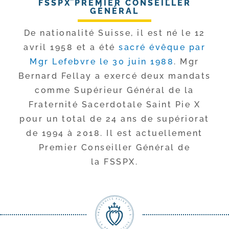
FSSPX PREMIER CONSEILLER
GÉNÉRAL
De natio­na­li­té Suisse, il est né le 12
avril 1958 et a été
sacré évêque par
Mgr Lefebvre le 30 juin 1988
. Mgr
Bernard Fellay a exer­cé deux man­dats
comme Supérieur Général de la
Fraternité Sacerdotale Saint Pie X
pour un total de 24 ans de supé­rio­rat
de 1994 à 2018. Il est actuel­le­ment
Premier Conseiller Général de
la FSSPX.