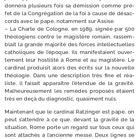
don­ne­ra plu­sieurs fois sa démis­sion comme pré­
fet de la Congrégation de la foi à cause de désac­
cords avec le pape, notam­ment sur Assise.
– La Charte de Cologne, en 1989, signée par 500
théo­lo­giens contre le magis­tère romain, ras­sem­
blait la grande majo­ri­té des forces intel­lec­tuelles
catho­liques de l’é­poque. Ils mani­fes­taient ouver­
te­ment leur hos­ti­li­té à Rome et au magis­tère. Le
car­di­nal pro­dui­sit alors des écrits sur la nou­velle
théo­lo­gie. Dans une des­crip­tion très fine et réa­
liste, il fai­sait appa­raître l’é­ten­due de la gra­vi­té.
Malheureusement les remèdes pro­po­sés étaient
très en deçà du diag­nos­tic, qua­si­ment nuls.
Maintenant que le car­di­nal Ratzinger est pape, on
peut s’at­tendre à ce que, devant la gra­vi­té de la
situa­tion, Rome porte un regard sur tous ceux qui
sont atta­chés à l’an­cienne messe. Deux lignes se