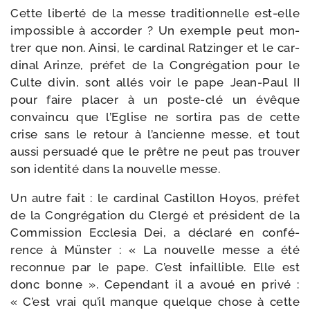
Cette liber­té de la messe tra­di­tion­nelle est-​elle
impos­sible à accor­der ? Un exemple peut mon­
trer que non. Ainsi, le car­di­nal Ratzinger et le car­
di­nal Arinze, pré­fet de la Congrégation pour le
Culte divin, sont allés voir le pape Jean-​Paul II
pour faire pla­cer à un poste-​clé un évêque
convain­cu que l’Eglise ne sor­ti­ra pas de cette
crise sans le retour à l’an­cienne messe, et tout
aus­si per­sua­dé que le prêtre ne peut pas trou­ver
son iden­ti­té dans la nou­velle messe.
Un autre fait : le car­di­nal Castillon Hoyos, pré­fet
de la Congrégation du Clergé et pré­sident de la
Commission Ecclesia Dei, a décla­ré en confé­
rence à Münster : « La nou­velle messe a été
recon­nue par le pape. C’est infaillible. Elle est
donc bonne ». Cependant il a avoué en pri­vé :
« C’est vrai qu’il manque quelque chose à cette