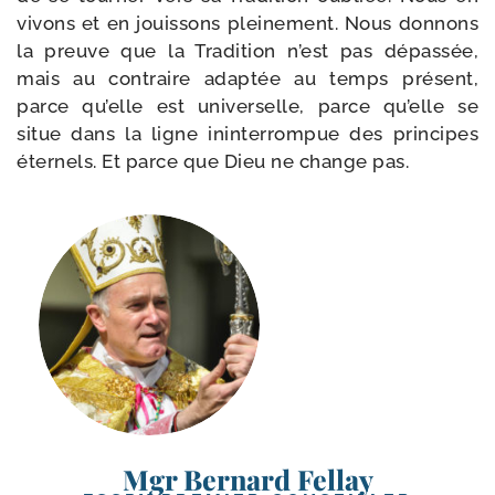
vivons et en jouis­sons plei­ne­ment. Nous don­nons
la preuve que la Tradition n’est pas dépas­sée,
mais au contraire adap­tée au temps pré­sent,
parce qu’elle est uni­ver­selle, parce qu’elle se
situe dans la ligne inin­ter­rom­pue des prin­cipes
éter­nels. Et parce que Dieu ne change pas.
Mgr Bernard Fellay