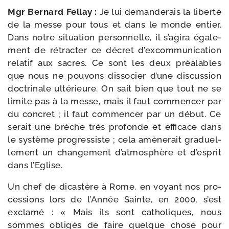
Mgr Bernard Fellay :
Je lui deman­de­rais la liber­té
de la messe pour tous et dans le monde entier.
Dans notre situa­tion per­son­nelle, il s’a­gi­ra éga­le­
ment de rétrac­ter ce décret d’ex­com­mu­ni­ca­tion
rela­tif aux sacres. Ce sont les deux préa­lables
que nous ne pou­vons dis­so­cier d’une dis­cus­sion
doc­tri­nale ulté­rieure. On sait bien que tout ne se
limite pas à la messe, mais il faut com­men­cer par
du concret ; il faut com­men­cer par un début. Ce
serait une brèche très pro­fonde et effi­cace dans
le sys­tème pro­gres­siste ; cela amè­ne­rait gra­duel­
le­ment un chan­ge­ment d’at­mo­sphère et d’es­prit
dans l’Eglise.
Un chef de dicas­tère à Rome, en voyant nos pro­
ces­sions lors de l’Année Sainte, en 2000, s’est
excla­mé : « Mais ils sont catho­liques, nous
sommes obli­gés de faire quelque chose pour