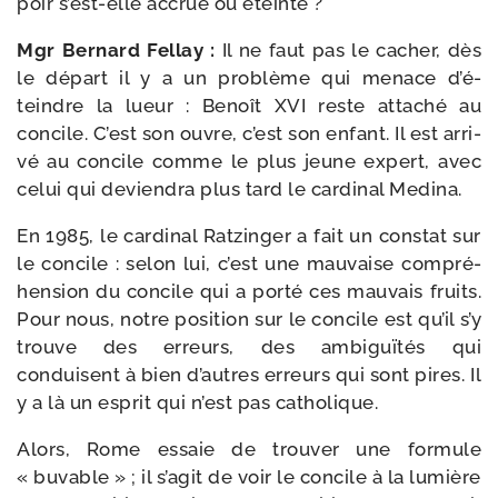
poir s’est-​elle accrue ou éteinte ?
Mgr Bernard Fellay :
Il ne faut pas le cacher, dès
le départ il y a un pro­blème qui menace d’é­
teindre la lueur : Benoît XVI reste atta­ché au
concile. C’est son ouvre, c’est son enfant. Il est arri­
vé au concile comme le plus jeune expert, avec
celui qui devien­dra plus tard le car­di­nal Medina.
En 1985, le car­di­nal Ratzinger a fait un constat sur
le concile : selon lui, c’est une mau­vaise com­pré­
hen­sion du concile qui a por­té ces mau­vais fruits.
Pour nous, notre posi­tion sur le concile est qu’il s’y
trouve des erreurs, des ambi­guï­tés qui
conduisent à bien d’autres erreurs qui sont pires. Il
y a là un esprit qui n’est pas catholique.
Alors, Rome essaie de trou­ver une for­mule
« buvable » ; il s’a­git de voir le concile à la lumière