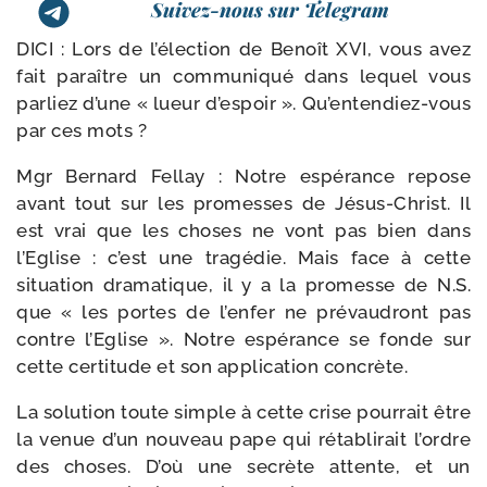
Suivez-nous sur Telegram
DICI :
Lors de l’é­lec­tion de Benoît XVI, vous avez
fait paraître un com­mu­ni­qué dans lequel vous
par­liez d’une « lueur d’es­poir ». Qu’entendiez-​vous
par ces mots ?
Mgr Bernard Fellay :
Notre espé­rance repose
avant tout sur les pro­messes de Jésus-​Christ. Il
est vrai que les choses ne vont pas bien dans
l’Eglise : c’est une tra­gé­die. Mais face à cette
situa­tion dra­ma­tique, il y a la pro­messe de N.S.
que « les portes de l’en­fer ne pré­vau­dront pas
contre l’Eglise ». Notre espé­rance se fonde sur
cette cer­ti­tude et son appli­ca­tion concrète.
La solu­tion toute simple à cette crise pour­rait être
la venue d’un nou­veau pape qui réta­bli­rait l’ordre
des choses. D’où une secrète attente, et un