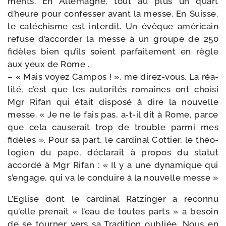
ments. En Allemagne, tout au plus un quart
d’heure pour confes­ser avant la messe. En Suisse,
le caté­chisme est inter­dit. Un évêque amé­ri­cain
refuse d’ac­cor­der la messe à un groupe de 250
fidèles bien qu’ils soient par­fai­te­ment en règle
aux yeux de Rome .
– « Mais voyez Campos ! », me direz-​vous. La réa­
li­té, c’est que les auto­ri­tés romaines ont choi­si
Mgr Rifan qui était dis­po­sé à dire la nou­velle
messe. « Je ne le fais pas, a‑t-​il dit à Rome, parce
que cela cau­se­rait trop de trouble par­mi mes
fidèles ». Pour sa part, le car­di­nal Cottier, le théo­
lo­gien du pape, décla­rait à pro­pos du sta­tut
accor­dé à Mgr Rifan : « Il y a une dyna­mique qui
s’en­gage, qui va le conduire à la nou­velle messe »
L’Eglise dont le car­di­nal Ratzinger a recon­nu
qu’elle pre­nait « l’eau de toutes parts » a besoin
de se tour­ner vers sa Tradition oubliée. Nous en