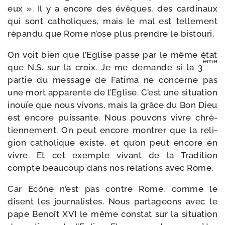
eux ». Il y a encore des évêques, des car­di­naux
qui sont catho­liques, mais le mal est tel­le­ment
répan­du que Rome n’ose plus prendre le bistouri.
On voit bien que l’Eglise passe par le même état
ème
que N.S. sur la croix. Je me demande si la 3
par­tie du mes­sage de Fatima ne concerne pas
une mort appa­rente de l’Eglise. C’est une situa­tion
inouïe que nous vivons, mais la grâce du Bon Dieu
est encore puis­sante. Nous pou­vons vivre chré­
tien­ne­ment. On peut encore mon­trer que la reli­
gion catho­lique existe, et qu’on peut encore en
vivre. Et cet exemple vivant de la Tradition
compte beau­coup dans nos rela­tions avec Rome.
Car Ecône n’est pas contre Rome, comme le
disent les jour­na­listes. Nous par­ta­geons avec le
pape Benoît XVI le même constat sur la situa­tion