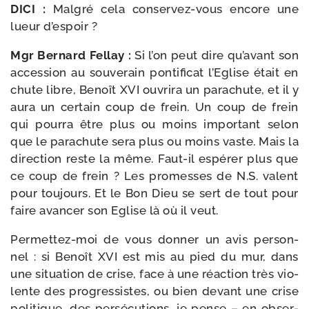
DICI :
Malgré cela conservez-​vous encore une
lueur d’espoir ?
Mgr Bernard Fellay :
Si l’on peut dire qu’a­vant son
acces­sion au sou­ve­rain pon­ti­fi­cat l’Eglise était en
chute libre, Benoît XVI ouvri­ra un para­chute, et il y
aura un cer­tain coup de frein. Un coup de frein
qui pour­ra être plus ou moins impor­tant selon
que le para­chute sera plus ou moins vaste. Mais la
direc­tion reste la même. Faut-​il espé­rer plus que
ce coup de frein ? Les pro­messes de N.S. valent
pour tou­jours. Et le Bon Dieu se sert de tout pour
faire avan­cer son Eglise là où il veut.
Permettez-​moi de vous don­ner un avis per­son­
nel : si Benoît XVI est mis au pied du mur, dans
une situa­tion de crise, face à une réac­tion très vio­
lente des pro­gres­sistes, ou bien devant une crise
poli­tique, des per­sé­cu­tions, je pense – en obser­