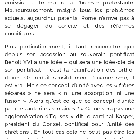
omis­sion à l’er­reur et à l’hé­ré­sie pro­tes­tante.
Malheureusement, mal­gré tous les pro­blèmes
actuels, aujourd’­hui patents, Rome n’ar­rive pas à
se déga­ger du concile et des réformes
conciliaires.
Plus par­ti­cu­liè­re­ment, il faut recon­naître que
depuis son acces­sion au sou­ve­rain pon­ti­fi­cat
Benoît XVI a une idée – qui sera une idée-​clé de
son pon­ti­fi­cat – c’est la réuni­fi­ca­tion des ortho­
doxes. On réduit sen­si­ble­ment l’o­cu­mé­nisme, il
est vrai. Mais ce concept d’u­ni­té avec les « frères
sépa­rés » ne sera « ni une absorp­tion, ni une
fusion ». Alors qu’est-​ce que ce concept d’u­ni­té
pour les auto­ri­tés romaines ? « Ce ne sera pas une
agglo­mé­ra­tion d’Eglises » dit le car­di­nal Kasper,
pré­sident du Conseil pon­ti­fi­cal pour l’u­ni­té des
chré­tiens . En tout cas cela ne peut pas être les