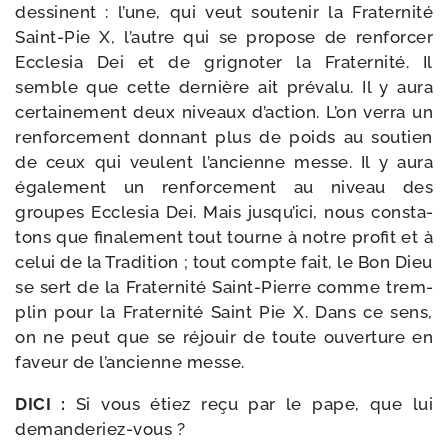
des­sinent : l’une, qui veut sou­te­nir la Fraternité
Saint-​Pie X, l’autre qui se pro­pose de ren­for­cer
Ecclesia Dei et de gri­gno­ter la Fraternité. Il
semble que cette der­nière ait pré­va­lu. Il y aura
cer­tai­ne­ment deux niveaux d’ac­tion. L’on ver­ra un
ren­for­ce­ment don­nant plus de poids au sou­tien
de ceux qui veulent l’an­cienne messe. Il y aura
éga­le­ment un ren­for­ce­ment au niveau des
groupes Ecclesia Dei. Mais jus­qu’i­ci, nous consta­
tons que fina­le­ment tout tourne à notre pro­fit et à
celui de la Tradition ; tout compte fait, le Bon Dieu
se sert de la Fraternité Saint-​Pierre comme trem­
plin pour la Fraternité Saint Pie X. Dans ce sens,
on ne peut que se réjouir de toute ouver­ture en
faveur de l’an­cienne messe.
DICI :
Si vous étiez reçu par le pape, que lui
demanderiez-vous ?