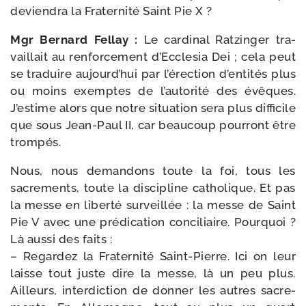
devien­dra la Fraternité Saint Pie X ?
Mgr Bernard Fellay :
Le car­di­nal Ratzinger tra­
vaillait au ren­for­ce­ment d’Ecclesia Dei ; cela peut
se tra­duire aujourd’­hui par l’é­rec­tion d’en­ti­tés plus
ou moins exemptes de l’au­to­ri­té des évêques.
J’estime alors que notre situa­tion sera plus dif­fi­cile
que sous Jean-​Paul II, car beau­coup pour­ront être
trompés.
Nous, nous deman­dons toute la foi, tous les
sacre­ments, toute la dis­ci­pline catho­lique. Et pas
la messe en liber­té sur­veillée : la messe de Saint
Pie V avec une pré­di­ca­tion conci­liaire. Pourquoi ?
Là aus­si des faits :
– Regardez la Fraternité Saint-​Pierre. Ici on leur
laisse tout juste dire la messe, là un peu plus.
Ailleurs, inter­dic­tion de don­ner les autres sacre­