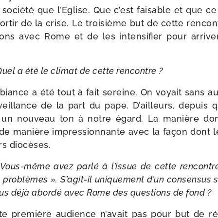
socié­té que l’Eglise. Que c’est fai­sable et que c
sor­tir de la crise. Le troi­sième but de cette ren­con
tions avec Rome et de les inten­si­fier pour arri­
uel a été le cli­mat de cette rencontre ?
biance a été tout à fait sereine. On voyait sans au
­veillance de la part du pape. D’ailleurs, depuis
 un nou­veau ton à notre égard. La manière d
de manière impres­sion­nante avec la façon dont
rs diocèses.
Vous-​même avez par­lé à l’is­sue de cette ren­cont
 pro­blèmes ». S’agit-​il uni­que­ment d’un consen­sus
ous déjà abor­dé avec Rome des ques­tions de fond ?
e pre­mière audience n’a­vait pas pour but de r