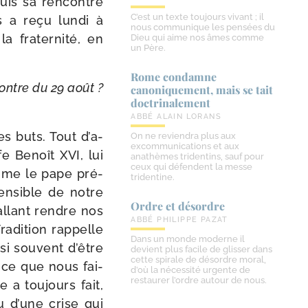
puis sa ren­contre
C’est un texte toujours vivant ; il
us a reçu lun­di à
nous communique les pensées du
fra­ter­ni­té, en
Dieu qui aime nos âmes comme
un Père.
Rome condamne
­contre du 29 août ?
canoniquement, mais se tait
doctrinalement
ABBÉ ALAIN LORANS
es buts. Tout d’a­
On ne reviendra plus aux
excommunications et aux
fe Benoît XVI, lui
anathèmes tridentins, sauf pour
ceux qui défendent la messe
mme le pape pré­
tridentine.
sen­sible de notre
Ordre et désordre
allant rendre nos
ABBÉ PHILIPPE PAZAT
radition rap­pelle
Dans un monde moderne il
 si sou­vent d’être
devient plus facile de glisser dans
cette spirale de désordre moral,
 ce que nous fai­
d’où la nécessité urgente de
restaurer l’ordre autour de nous.
a tou­jours fait,
u d’une crise qui