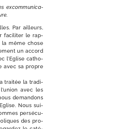
s excom­mu­ni­ca­
vre.
es. Par ailleurs,
faci­li­ter le rap­
ire la même chose
­de­ment un accord
ec l’Eglise catho­
me avec sa propre
trai­tée la tra­di­
l’u­nion avec les
, nous deman­dons
Eglise. Nous sui­
 sommes per­sé­cu­
ho­liques des pro­
Regardez le caté­