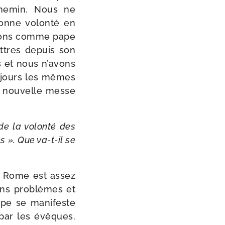
he­min. Nous ne
onne volon­té en
­sions comme pape
lettres depuis son
s et nous n’a­vons
ou­jours les mêmes
a nou­velle messe
de la volon­té des
». Que va-​t-​il se
que Rome est assez
ains pro­blèmes et
pe se mani­feste
 par les évêques.