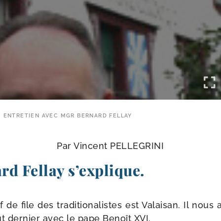
ENTRETIEN AVEC MGR BERNARD FELLAY
Par Vincent PELLEGRINI
d Fellay s’explique.
e file des tra­di­tio­na­listes est Valaisan. Il nous 
t der­nier avec le pape Benoît XVI.