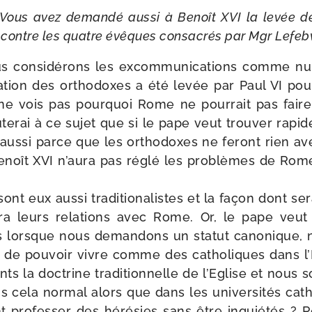
Vous avez deman­dé aus­si à Benoît XVI la levée de
s contre les quatre évêques consa­crés par Mgr Lefeb
 consi­dé­rons les excom­mu­ni­ca­tions comme null
ca­tion des ortho­doxes a été levée par Paul VI pour 
 ne vois pas pour­quoi Rome ne pour­rait pas fa
terai à ce sujet que si le pape veut trou­ver rapi
aus­si parce que les ortho­doxes ne feront rien av
enoît XVI n’au­ra pas réglé les pro­blèmes de Ro
nt eux aus­si tra­di­tio­na­listes et la façon dont sera 
te­ra leurs rela­tions avec Rome. Or, le pape veut 
s lorsque nous deman­dons un sta­tut cano­nique
t de pou­voir vivre comme des catho­liques dans l’
ts la doc­trine tra­di­tion­nelle de l’Eglise et nous
s cela nor­mal alors que dans les uni­ver­si­tés cat
t pro­fes­ser des héré­sies sans être inquié­tés ? 