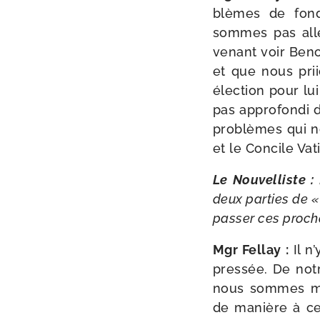
blèmes de fond
sommes pas allé
venant voir Beno
et que nous priio
élec­tion pour lu
pas appro­fon­di 
pro­blèmes qui n
et le Concile Vati
Le Nouvelliste :
deux par­ties de «
pas­ser ces pro­cha
Mgr Fellay :
Il n
pres­sée. De notr
nous sommes moi
de manière à ce 