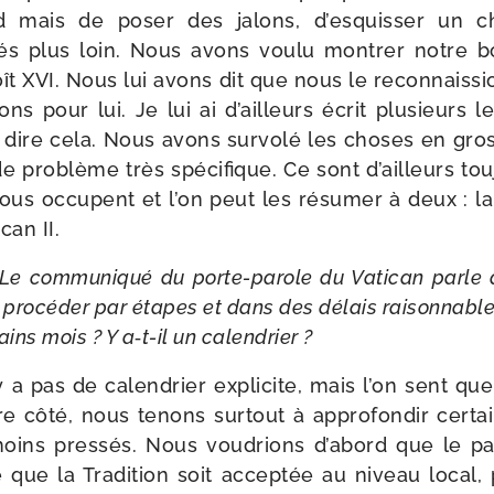
 mais de poser des jalons, d’es­quis­ser un c
s plus loin. Nous avons vou­lu mon­trer notre b
ît XVI. Nous lui avons dit que nous le recon­nais
ns pour lui. Je lui ai d’ailleurs écrit plu­sieurs 
i dire cela. Nous avons sur­vo­lé les choses en gro
de pro­blème très spé­ci­fique. Ce sont d’ailleurs t
ous occupent et l’on peut les résu­mer à deux : l
can II.
Le com­mu­ni­qué du porte-​parole du Vatican parle 
 pro­cé­der par étapes et dans des délais rai­son­nables 
ins mois ? Y a‑t-​il un calendrier ?
’y a pas de calen­drier expli­cite, mais l’on sent 
e côté, nous tenons sur­tout à appro­fon­dir cer­t
ns pres­sés. Nous vou­drions d’a­bord que le pa
que la Tradition soit accep­tée au niveau local,