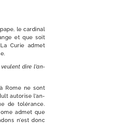
ape, le car­di­nal
ange et que soit
. La Curie admet
se.
veulent dire l’an­
ées à Rome ne sont
ult auto­rise l’an­
e de tolé­rance.
e. Rome admet que
­dons n’est donc