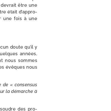
e devrait être une
tre était d’ap­pro­
ver une fois à une
cun doute qu’il y
 quelques années,
ont nous sommes
 les évêques nous
re de « consen­sus
 sur la démarche à
ésoudre des pro­