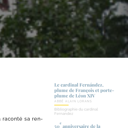
Le cardinal Fernández,
plume de François et porte-​
plume de Léon XIV
ABBÉ ALAIN LORANS
Bibliographie du cardinal
Fernandez
a racon­té sa ren­
e
50
anniversaire de la