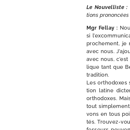
Le Nouvelliste :
tions pro­non­cée
Mgr Fellay :
Nous
si l’ex­com­mu­ni­
pro­che­ment, je
avec nous. J’ajou
avec nous, c’est 
lique tant que B
tra­di­tion.
Les ortho­doxes so
tion latine dic­
ortho­doxes. Mai
tout sim­ple­men
vons en tous poin
tés. Trouvez-​vou
fes­seurs peuven