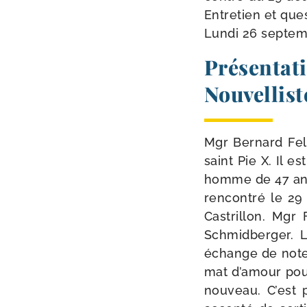
Entretien et ques­
Lundi 26 sep­te
Présentati
Nouvellist
Mgr Bernard Fella
saint Pie X. Il 
homme de 47 ans 
ren­con­tré le 29
Castrillon. Mgr 
Schmidberger. L
échange de notes
mat d’a­mour pour
nou­veau. C’est 