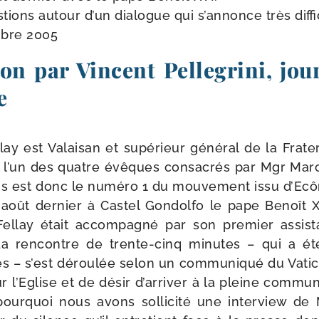
tions autour d’un dia­logue qui s’an­nonce très dif­fi­
mbre 2005
on par Vincent Pellegrini, jou
e
y est Valaisan et supé­rieur géné­ral de la Frater
est l’un des quatre évêques consa­crés par Mgr Mar
est donc le numé­ro 1 du mou­ve­ment issu d’Ecône
 août der­nier à Castel Gondolfo le pape Benoît XV
Fellay était accom­pa­gné par son pre­mier assis­ta
a ren­contre de trente-​cinq minutes – qui a été
 – s’est dérou­lée selon un com­mu­ni­qué du Vatic
 l’Eglise et de désir d’ar­ri­ver à la pleine com­mu­
pour­quoi nous avons sol­li­ci­té une inter­view de