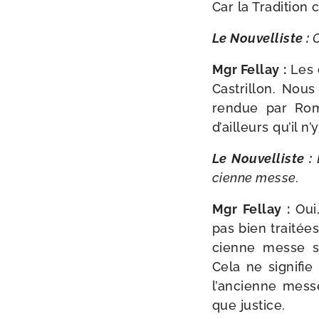
Car la Tradition 
Le Nouvelliste :
C
Mgr Fellay :
Les c
Castrillon. Nou
ren­due par Rom
d’ailleurs qu’il 
Le Nouvelliste :
cienne messe.
Mgr Fellay :
Oui
pas bien trai­tées
cienne messe so
Cela ne signi­fi
l’an­cienne mes
que justice.