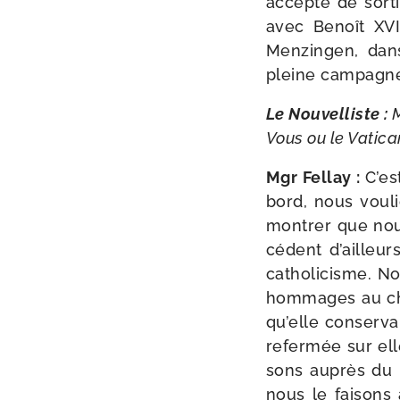
accep­té de sor­t
avec Benoît XVI. 
Menzingen, dans 
pleine cam­pagne
Le Nouvelliste :
M
Vous ou le Vatican
Mgr Fellay :
C’es
bord, nous vou­li
mon­trer que no
cé­dent d’ailleur
catho­li­cisme. 
hom­mages au chef
qu’elle conser­vai
refer­mée sur el
sons auprès du n
nous le fai­sons