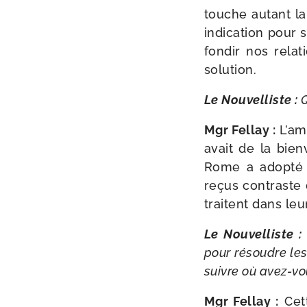
touche autant la 
indi­ca­tion pour 
fon­dir nos rela­
solution.
Le Nouvelliste :
Q
Mgr Fellay :
L’am
avait de la bien
Rome a adop­té
reçus contraste 
traitent dans leu
Le Nouvelliste :
pour résoudre les
suivre où avez-​v
Mgr Fellay :
Cett