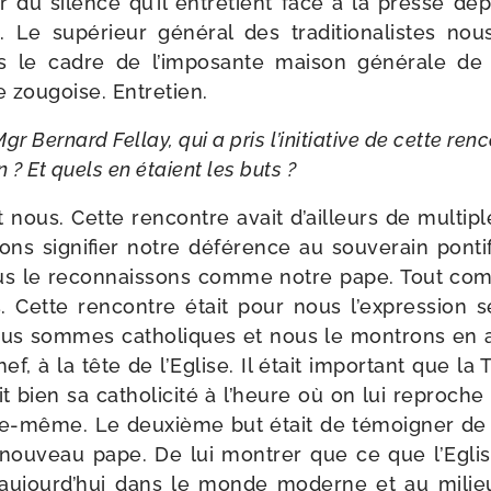
ir du silence qu’il entre­tient face à la presse de
Le supé­rieur géné­ral des tra­di­tio­na­listes no
le cadre de l’im­po­sante mai­son géné­rale de la 
 zou­goise. Entretien.
gr Bernard Fellay, qui a pris l’i­ni­tia­tive de cette ren
 ? Et quels en étaient les buts ?
t nous. Cette ren­contre avait d’ailleurs de mul­tipl
ons signi­fier notre défé­rence au sou­ve­rain pon­ti
us le recon­nais­sons comme notre pape. Tout co
s. Cette ren­contre était pour nous l’ex­pres­sion 
Nous sommes catho­liques et nous le mon­trons en 
, à la tête de l’Eglise. Il était impor­tant que la T
t bien sa catho­li­ci­té à l’heure où on lui reproche
le-​même. Le deuxième but était de témoi­gner de
ou­veau pape. De lui mon­trer que ce que l’Eglise 
 aujourd’­hui dans le monde moderne et au milie