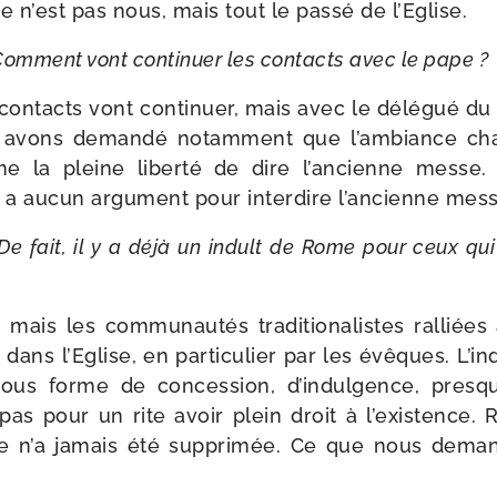
ce n’est pas nous, mais tout le pas­sé de l’Eglise.
omment vont conti­nuer les contacts avec le pape ?
ontacts vont conti­nuer, mais avec le délé­gué du p
s avons deman­dé notam­ment que l’am­biance ch
e la pleine liber­té de dire l’an­cienne messe
n’y a aucun argu­ment pour inter­dire l’an­cienne mes
De fait, il y a déjà un indult de Rome pour ceux qui 
, mais les com­mu­nau­tés tra­di­tio­na­listes ral­li
 dans l’Eglise, en par­ti­cu­lier par les évêques. L’ind
us forme de conces­sion, d’in­dul­gence, presqu
e pas pour un rite avoir plein droit à l’exis­tenc
se n’a jamais été sup­pri­mée. Ce que nous deman