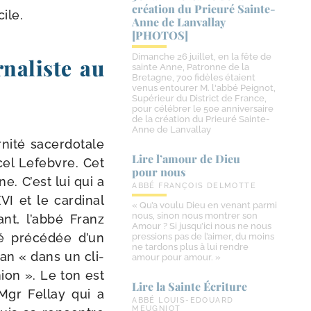
création du Prieuré Sainte-​
cile.
Anne de Lanvallay
[PHOTOS]
Dimanche 26 juillet, en la fête de
rnaliste au
sainte Anne, Patronne de la
Bretagne, 700 fidèles étaient
venus entourer M. l'abbé Peignot,
Supérieur du District de France,
pour célébrer le 50e anniversaire
de la création du Prieuré Sainte-
Anne de Lanvallay
nité sacer­do­tale
Lire l’amour de Dieu
cel Lefebvre. Cet
pour nous
. C’est lui qui a
ABBÉ FRANÇOIS DELMOTTE
I et le car­di­nal
« Qu’a voulu Dieu en venant parmi
nous, sinon nous montrer son
nt, l’ab­bé Franz
Amour ? Si jusqu’ici nous ne nous
 pré­cé­dée d’un
pressions pas de l’aimer, du moins
ne tardons plus à lui rendre
an « dans un cli­
amour pour amour. »
nion ». Le ton est
Lire la Sainte Écriture
 Mgr Fellay qui a
ABBÉ LOUIS-EDOUARD
MEUGNIOT