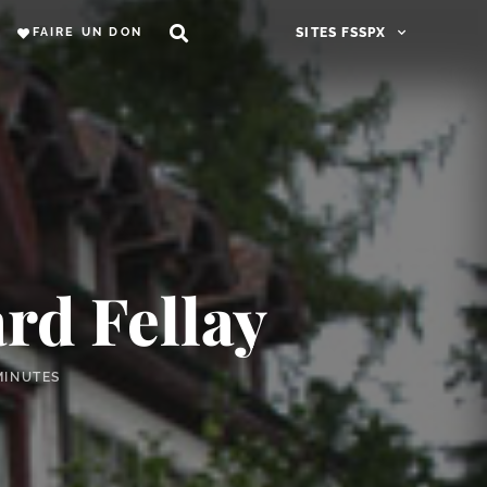
FAIRE UN DON
SITES FSSPX
rd Fellay
MINUTES