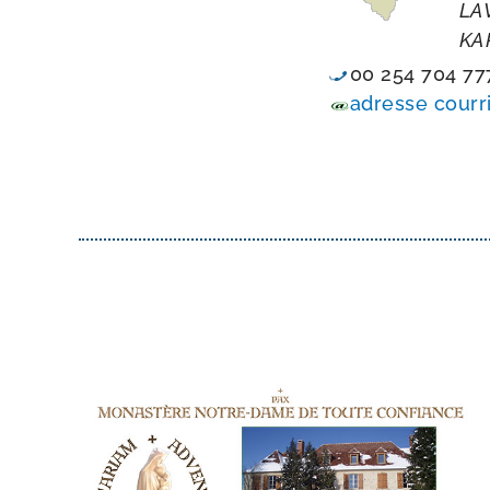
LA
KA
00 254 704 77
adresse cour­ri