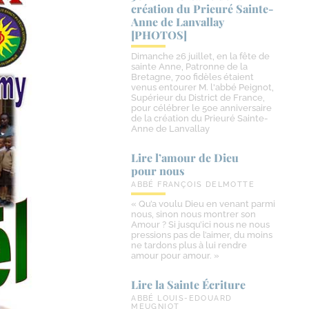
création du Prieuré Sainte-​
Anne de Lanvallay
[PHOTOS]
Dimanche 26 juillet, en la fête de
sainte Anne, Patronne de la
Bretagne, 700 fidèles étaient
venus entourer M. l'abbé Peignot,
Supérieur du District de France,
pour célébrer le 50e anniversaire
de la création du Prieuré Sainte-
Anne de Lanvallay
Lire l’amour de Dieu
pour nous
ABBÉ FRANÇOIS DELMOTTE
« Qu’a voulu Dieu en venant parmi
nous, sinon nous montrer son
Amour ? Si jusqu’ici nous ne nous
pressions pas de l’aimer, du moins
ne tardons plus à lui rendre
amour pour amour. »
Lire la Sainte Écriture
ABBÉ LOUIS-EDOUARD
MEUGNIOT