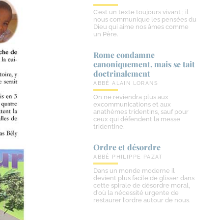
C’est un texte toujours vivant ; il
nous communique les pensées du
Dieu qui aime nos âmes comme
un Père.
Rome condamne
canoniquement, mais se tait
doctrinalement
ABBÉ ALAIN LORANS
On ne reviendra plus aux
excommunications et aux
anathèmes tridentins, sauf pour
ceux qui défendent la messe
tridentine.
Ordre et désordre
ABBÉ PHILIPPE PAZAT
Dans un monde moderne il
devient plus facile de glisser dans
cette spirale de désordre moral,
d’où la nécessité urgente de
restaurer l’ordre autour de nous.