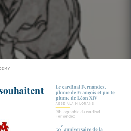
ADEMY
Le cardinal Fernández,
souhaitent
plume de François et porte-​
plume de Léon XIV
ABBÉ ALAIN LORANS
Bibliographie du cardinal
Fernandez
e
50
anniversaire de la