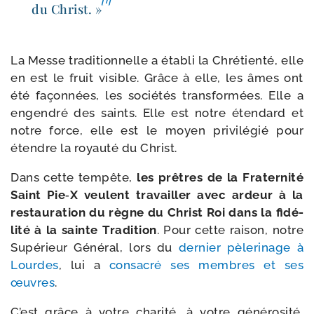
du Christ. »
La Messe tra­di­tion­nelle a éta­bli la Chrétienté, elle
en est le fruit visible. Grâce à elle, les âmes ont
été façon­nées, les socié­tés trans­for­mées. Elle a
engen­dré des saints. Elle est notre éten­dard et
notre force, elle est le moyen pri­vi­lé­gié pour
étendre la royau­té du Christ.
Dans cette tem­pête,
les prêtres de la Fraternité
Saint Pie‑X veulent tra­vailler avec ardeur à la
res­tau­ra­tion du règne du Christ Roi dans la fidé­
li­té à la sainte Tradition
. Pour cette rai­son, notre
Supérieur Général, lors du
der­nier pèle­ri­nage à
Lourdes
, lui a
consa­cré ses membres et ses
œuvres
.
C’est grâce à votre cha­ri­té, à votre géné­ro­si­té,