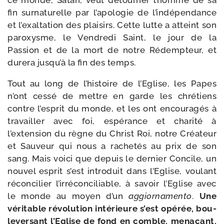
ce monde, Satan, veut détour­ner l’homme de sa
fin sur­na­tu­relle par l’apologie de l’indépendance
et l’exaltation des plai­sirs. Cette lutte a atteint son
paroxysme, le Vendredi Saint, le jour de la
Passion et de la mort de notre Rédempteur, et
dure­ra jusqu’à la fin des temps.
Tout au long de l’histoire de l’Eglise, les Papes
n’ont ces­sé de mettre en garde les chré­tiens
contre l’esprit du monde, et les ont encou­ra­gés à
tra­vailler avec foi, espé­rance et cha­ri­té à
l’extension du règne du Christ Roi, notre Créateur
et Sauveur qui nous a rache­tés au prix de son
sang. Mais voi­ci que depuis le der­nier Concile, un
nou­vel esprit s’est intro­duit dans l’Eglise, vou­lant
récon­ci­lier l’irréconciliable, à savoir l’Eglise avec
le monde au moyen d’un
aggior­na­men­to
.
Une
véri­table révo­lu­tion inté­rieure s’est opé­rée, bou­
le­ver­sant l’Eglise de fond en comble, mena­çant,