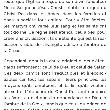
route que l’Eglise a reçue de son divin fon­da­teur
Notre-​Seigneur Jésus-​Christ : éta­blir le règne du
Christ Roi dans les âmes, dans les familles et
dans la socié­té tout entière. Pour y être fidèles,
les mar­tyrs ont ver­sé leur sang et les saints ont
tout don­né. Ce règne s’est éten­du peu à peu pour
créer une civi­li­sa­tion : la chré­tien­té qui est la réa­
li­sa­tion visible de l’Evangile édi­fiée à l’ombre de
la Croix.
Cependant, depuis la chute ori­gi­nelle, deux éten­
dards s’affrontent : celui de Dieu et celui de Satan.
Ces deux camps sont irré­duc­tibles et irré­con­ci­
liables car tout les sépare : leurs prin­cipes, les
moyens qu’ils emploient et la fin qu’ils veulent
atteindre. L’étendard du Christ Roi veut conduire
les âmes au ciel dans la dépen­dance de Dieu, à
l’ombre de la Croix, tan­dis que celui du prince de