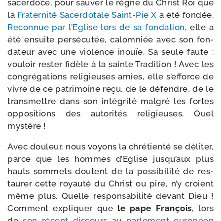
sacer­doce, pour sau­ver le règne du Christ Roi que
la
Fraternité Sacerdotale Saint-​Pie X
a été fon­dée.
Reconnue par l’Eglise lors de sa fon­da­tion
, elle a
été ensuite per­sé­cu­tée, calom­niée avec son fon­
da­teur avec une vio­lence inouïe. Sa seule faute :
vou­loir res­ter fidèle à la sainte Tradition ! Avec les
congré­ga­tions reli­gieuses amies, elle s’efforce de
vivre de ce patri­moine reçu, de le défendre, de le
trans­mettre dans son inté­gri­té mal­gré les fortes
oppo­si­tions des auto­ri­tés reli­gieuses. Quel
mystère !
Avec dou­leur, nous voyons la chré­tien­té se déli­ter,
parce que les hommes d’Eglise jusqu’aux plus
hauts som­mets doutent de la pos­si­bi­li­té de res­
tau­rer cette royau­té du Christ ou pire, n’y croient
même plus. Quelle res­pon­sa­bi­li­té devant Dieu !
Comment expli­quer que
le pape François
, lors
de
son récent dis­cours au par­le­ment euro­péen