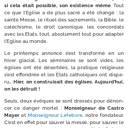
si cela était pos­sible, son exis­tence même
. Tout
ce que l’Eglise a de plus sacré a été chan­gé : la
sainte Messe, le rituel des sacre­ments, la Bible, le
caté­chisme, le droit cano­nique, les concor­dats
avec les Etats, tout, abso­lu­ment tout pour adap­ter
l’Eglise au monde.
Le prin­temps annon­cé s’est trans­for­mé en un
hiver gla­cial. Les sémi­naires se sont vidés, les
églises ont été déser­tées, la pra­tique reli­gieuse
s’est effon­drée et les Etats catho­liques ont dis­pa­
ru…
Hier, on construi­sait des églises. Aujourd’hui,
on les détruit !
Seuls, deux évêques se sont dres­sés pour dénon­
cer ce dan­ger mor­tel :
Monseigneur de Castro
Mayer
et
Monseigneur Lefebvre
, notre fon­da­teur.
C’est en effet pour sau­ver la messe, pour sau­ver le