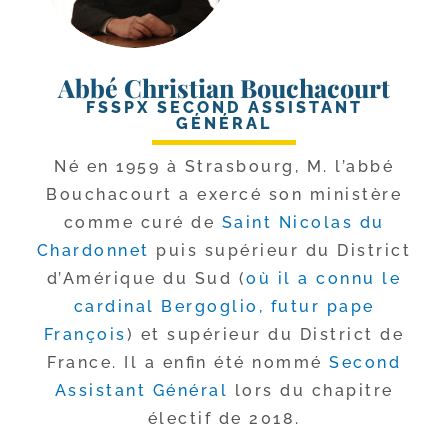
Abbé Christian Bouchacourt
FSSPX SECOND ASSISTANT
GÉNÉRAL
Né en 1959 à Strasbourg, M. l’ab­bé
Bouchacourt a exer­cé son minis­tère
comme curé de
Saint Nicolas du
Chardonnet
puis supé­rieur du District
d’Amérique du Sud (
où il a connu le
car­di­nal Bergoglio, futur pape
François
) et supé­rieur du District de
France. Il a enfin été nom­mé
Second
Assistant Général
lors du cha­pitre
élec­tif de 2018.