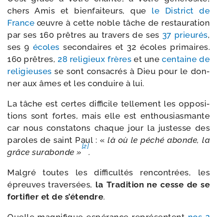
chers Amis et bien­fai­teurs, que
le District de
France
œuvre à cette noble tâche de res­tau­ra­tion
par ses 160 prêtres au tra­vers de ses
37 prieu­rés
,
ses 9
écoles
secon­daires et 32 écoles pri­maires.
160 prêtres,
28 reli­gieux frères
et une
cen­taine de
reli­gieuses
se sont consa­crés à Dieu pour le don­
ner aux âmes et les conduire à lui.
La tâche est certes dif­fi­cile tel­le­ment les oppo­si­
tions sont fortes, mais elle est enthou­sias­mante
car nous consta­tons chaque jour la jus­tesse des
paroles de saint Paul : «
là où le péché abonde, la
[2]
grâce sur­abonde »
.
Malgré toutes les dif­fi­cul­tés ren­con­trées, les
épreuves tra­ver­sées,
la Tradition ne cesse de se
for­ti­fier et de s’étendre
.
Quelle magni­fique espé­rance repré­sentent
nos 2