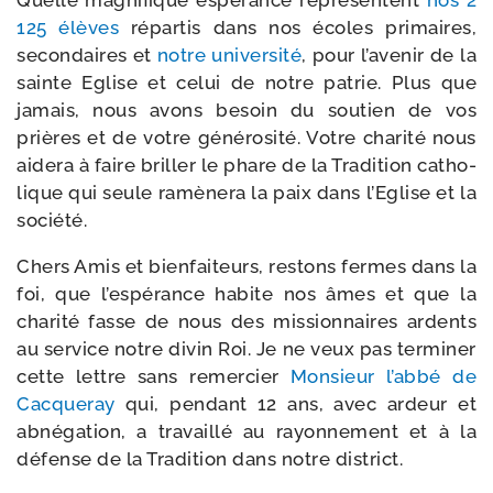
125 élèves
répar­tis dans nos écoles pri­maires,
secon­daires et
notre uni­ver­si­té
, pour l’avenir de la
sainte Eglise et celui de notre patrie. Plus que
jamais, nous avons besoin du sou­tien de vos
prières et de votre géné­ro­si­té. Votre cha­ri­té nous
aide­ra à faire briller le phare de la Tradition catho­
lique qui seule ramè­ne­ra la paix dans l’Eglise et la
société.
Chers Amis et bien­fai­teurs, res­tons fermes dans la
foi, que l’espérance habite nos âmes et que la
cha­ri­té fasse de nous des mis­sion­naires ardents
au ser­vice notre divin Roi. Je ne veux pas ter­mi­ner
cette lettre sans remer­cier
Monsieur l’abbé de
Cacqueray
qui, pen­dant 12 ans, avec ardeur et
abné­ga­tion, a tra­vaillé au rayon­ne­ment et à la
défense de la Tradition dans notre district.