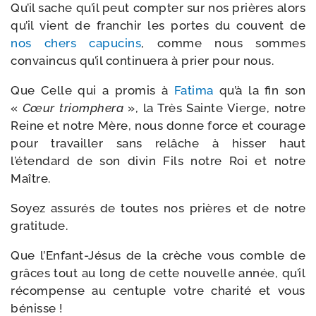
Qu’il sache qu’il peut comp­ter sur nos prières alors
qu’il vient de fran­chir les portes du couvent de
nos chers capu­cins
, comme nous sommes
convain­cus qu’il conti­nue­ra à prier pour nous.
Que Celle qui a pro­mis à
Fatima
qu’à la fin son
«
Cœur triom­phe­ra
», la Très Sainte Vierge, notre
Reine et notre Mère, nous donne force et cou­rage
pour tra­vailler sans relâche à his­ser haut
l’étendard de son divin Fils notre Roi et notre
Maître.
Soyez assu­rés de toutes nos prières et de notre
gratitude.
Que l’Enfant-Jésus de la crèche vous comble de
grâces tout au long de cette nou­velle année, qu’il
récom­pense au cen­tuple votre cha­ri­té et vous
bénisse !