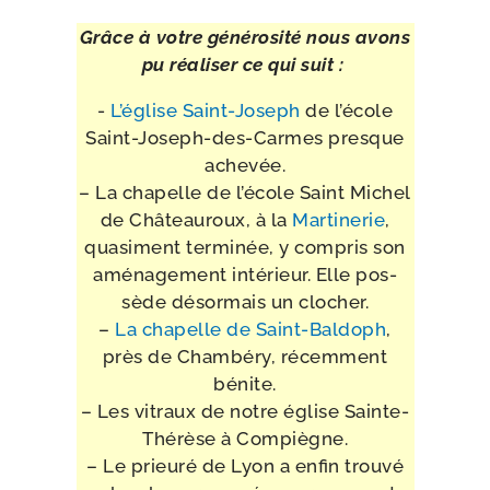
Grâce à votre géné­ro­si­té nous avons
pu réa­li­ser ce qui suit :
-
L’église Saint-​Joseph
de l’école
Saint-​Joseph-​des-​Carmes presque
achevée.
– La cha­pelle de l’école Saint Michel
de Châteauroux, à la
Martinerie
,
qua­si­ment ter­mi­née, y com­pris son
amé­na­ge­ment inté­rieur. Elle pos­
sède désor­mais un clocher.
–
La cha­pelle de Saint-​Baldoph
,
près de Chambéry, récem­ment
bénite.
– Les vitraux de notre église Sainte-​
Thérèse à Compiègne.
– Le prieu­ré de Lyon a enfin trou­vé