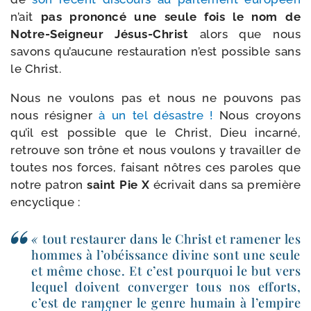
n’ait
pas pro­non­cé une seule fois le nom de
Notre-​Seigneur Jésus-​Christ
alors que nous
savons qu’aucune res­tau­ra­tion n’est pos­sible sans
le Christ.
Nous ne vou­lons pas et nous ne pou­vons pas
nous rési­gner
à un tel désastre !
Nous croyons
qu’il est pos­sible que le Christ, Dieu incar­né,
retrouve son trône et nous vou­lons y tra­vailler de
toutes nos forces, fai­sant nôtres ces paroles que
notre patron
saint Pie X
écri­vait dans sa pre­mière
encyclique :
«
tout res­tau­rer dans le Christ et rame­ner les
hommes à l’obéissance divine sont une seule
et même chose. Et c’est pour­quoi le but vers
lequel doivent conver­ger tous nos efforts,
c’est de rame­ner le genre humain à l’empire
[1]