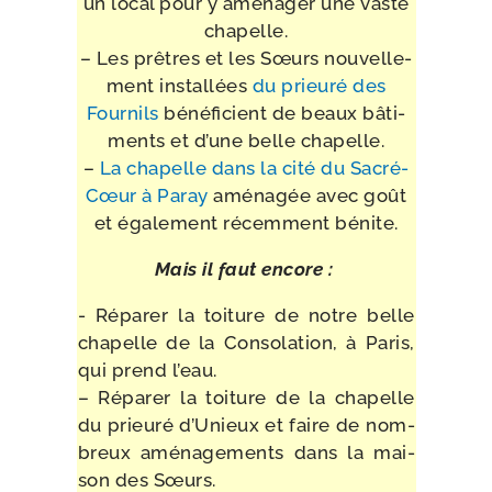
un local pour y amé­na­ger une vaste
chapelle.
– Les prêtres et les Sœurs nou­vel­le­
ment ins­tal­lées
du prieu­ré des
Fournils
béné­fi­cient de beaux bâti­
ments et d’une belle chapelle.
–
La cha­pelle dans la cité du Sacré-​
Cœur à Paray
amé­na­gée avec goût
et éga­le­ment récem­ment bénite.
Mais il faut encore :
- Réparer la toi­ture de notre belle
cha­pelle de la Consolation, à Paris,
qui prend l’eau.
– Réparer la toi­ture de la cha­pelle
du prieu­ré d’Unieux et faire de nom­
breux amé­na­ge­ments dans la mai­
son des Sœurs.