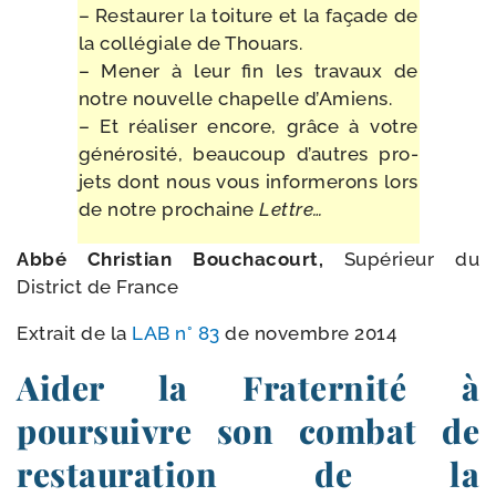
– Restaurer la toi­ture et la façade de
la col­lé­giale de Thouars.
– Mener à leur fin les tra­vaux de
notre nou­velle cha­pelle d’Amiens.
– Et réa­li­ser encore, grâce à votre
géné­ro­si­té, beau­coup d’autres pro­
jets dont nous vous infor­me­rons lors
de notre pro­chaine
Lettre…
Abbé Christian Bouchacourt,
Supérieur du
District de France
Extrait de la
LAB n° 83
de novembre 2014
Aider la Fraternité à
poursuivre son combat de
restauration de la