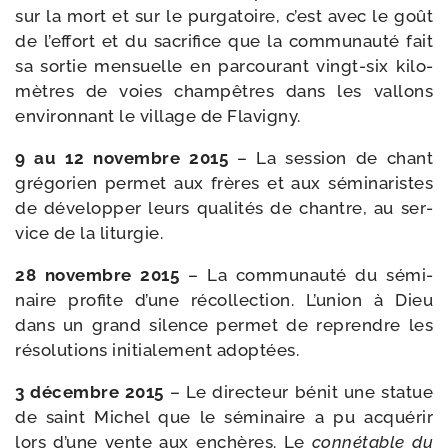
sur la mort et sur le pur­ga­toire, c’est avec le goût
de l’ef­fort et du sacri­fice que la com­mu­nau­té fait
sa sor­tie men­suelle en par­cou­rant vingt-​six kilo­
mètres de voies cham­pêtres dans les val­lons
envi­ron­nant le vil­lage de Flavigny.
9 au 12 novembre 2015
– La ses­sion de chant
gré­go­rien per­met aux frères et aux sémi­na­ristes
de déve­lop­per leurs qua­li­tés de chantre, au ser­
vice de la liturgie.
28 novembre 2015
– La com­mu­nau­té du sémi­
naire pro­fite d’une récol­lec­tion. L’union à Dieu
dans un grand silence per­met de reprendre les
réso­lu­tions ini­tia­le­ment adoptées.
3 décembre 2015
– Le direc­teur bénit une sta­tue
de saint Michel que le sémi­naire a pu acqué­rir
lors d’une vente aux enchères. Le
conné­table du