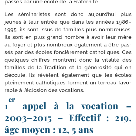
pas­sés par une école de la Fraternité.
Les sémi­na­ristes sont donc aujourd’­hui plus
jeunes à leur entrée que dans les années 1986–
1995, ils sont issus de familles plus nom­breuses.
Ils sont en plus grand nombre à avoir leur mère
au foyer et plus nom­breux éga­le­ment à être pas­
sés par des écoles fon­ciè­re­ment catho­liques. Ces
quelques chiffres montrent donc la vita­li­té des
familles de la Tradition et la géné­ro­si­té qui en
découle. Ils révèlent éga­le­ment que les écoles
plei­ne­ment catho­liques forment un ter­reau favo­
rable à l’é­clo­sion des vocations.
er
1
appel à la vocation –
2003–2015 – Effectif : 219,
âge moyen : 12, 5 ans