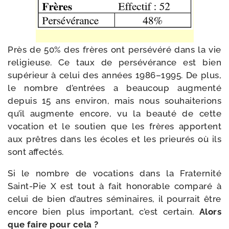
Près de 50% des frères ont per­sé­vé­ré dans la vie
reli­gieuse. Ce taux de per­sé­vé­rance est bien
supé­rieur à celui des années 1986–1995. De plus,
le nombre d’en­trées a beau­coup aug­men­té
depuis 15 ans envi­ron, mais nous sou­hai­te­rions
qu’il aug­mente encore, vu la beau­té de cette
voca­tion et le sou­tien que les frères apportent
aux prêtres dans les écoles et les prieu­rés où ils
sont affectés.
Si le nombre de voca­tions dans la Fraternité
Saint-​Pie X est tout à fait hono­rable com­pa­ré à
celui de bien d’autres sémi­naires, il pour­rait être
encore bien plus impor­tant, c’est cer­tain.
Alors
que faire pour cela ?