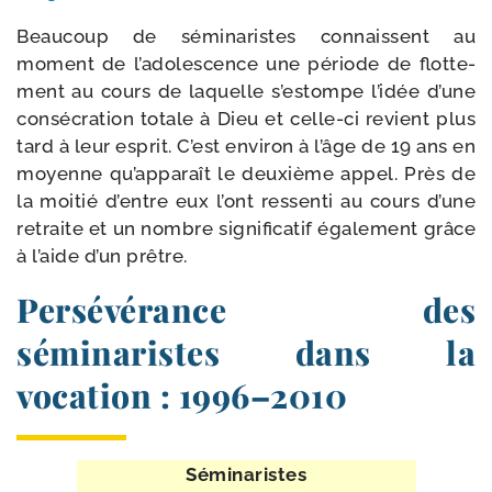
Beaucoup de sémi­na­ristes connaissent au
moment de l’a­do­les­cence une période de flot­te­
ment au cours de laquelle s’es­tompe l’i­dée d’une
consé­cra­tion totale à Dieu et celle-​ci revient plus
tard à leur esprit. C’est envi­ron à l’âge de 19 ans en
moyenne qu’ap­pa­raît le deuxième appel. Près de
la moi­tié d’entre eux l’ont res­sen­ti au cours d’une
retraite et un nombre signi­fi­ca­tif éga­le­ment grâce
à l’aide d’un prêtre.
Persévérance des
séminaristes dans la
vocation : 1996–2010
Séminaristes