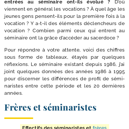
entrées au sémi­naire ont-​ils évo­lué ?
D’où
viennent en géné­ral les voca­tions ? À quel âge les
jeunes gens pensent-​ils pour la pre­mière fois à la
voca­tion ? Y a‑t-​il des élé­ments déclen­cheurs de
voca­tion ? Combien par­mi ceux qui entrent au
sémi­naire ont la grâce d’ac­cé­der au sacerdoce ?
Pour répondre à votre attente, voi­ci des chiffres
sous forme de tableaux, étayés par quelques
réflexions. Le sémi­naire exis­tant depuis 1986, j’ai
joint quelques don­nées des années 1986 à 1995
pour dis­cer­ner les dif­fé­rences de pro­fil de sémi­
na­ristes entre cette période et les 20 der­nières
années.
Frères et séminaristes
Effectifs des sémi­na­ristes et
frères