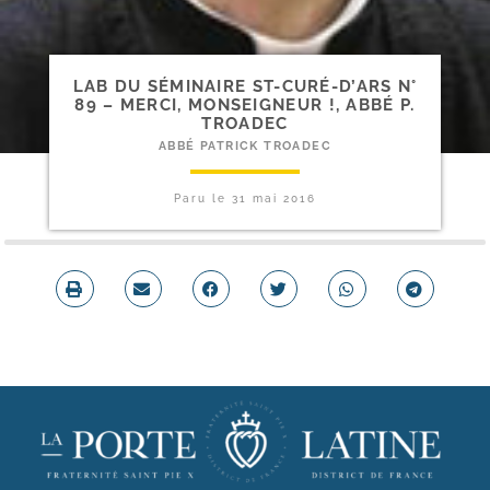
LAB DU SÉMINAIRE ST-​CURÉ-​D’ARS N°
89 – MERCI, MONSEIGNEUR !, ABBÉ P.
TROADEC
ABBÉ PATRICK TROADEC
Paru le
31 mai 2016