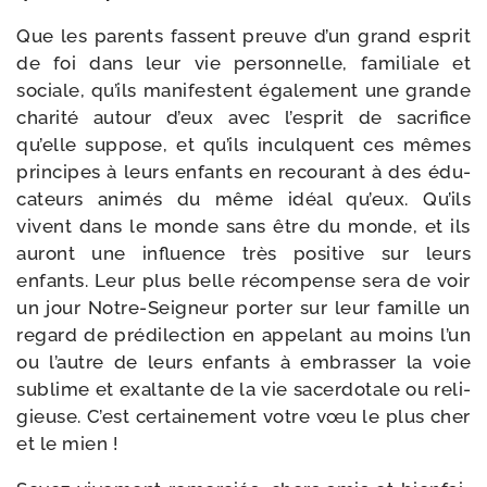
Que les parents fassent preuve d’un grand esprit
de foi dans leur vie per­son­nelle, fami­liale et
sociale, qu’ils mani­festent éga­le­ment une grande
cha­ri­té autour d’eux avec l’es­prit de sacri­fice
qu’elle sup­pose, et qu’ils inculquent ces mêmes
prin­cipes à leurs enfants en recou­rant à des édu­
ca­teurs ani­més du même idéal qu’eux. Qu’ils
vivent dans le monde sans être du monde, et ils
auront une influence très posi­tive sur leurs
enfants. Leur plus belle récom­pense sera de voir
un jour Notre-​Seigneur por­ter sur leur famille un
regard de pré­di­lec­tion en appe­lant au moins l’un
ou l’autre de leurs enfants à embras­ser la voie
sublime et exal­tante de la vie sacer­do­tale ou reli­
gieuse. C’est cer­tai­ne­ment votre vœu le plus cher
et le mien !