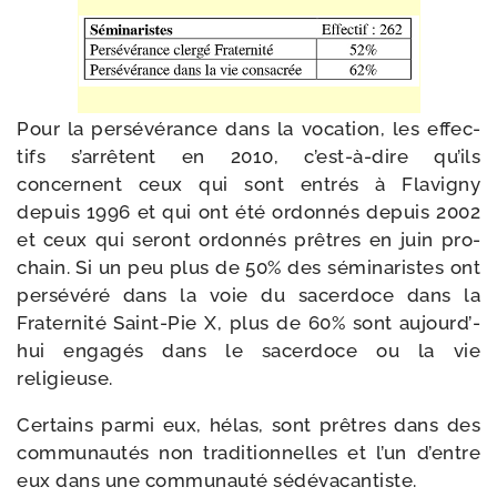
Pour la per­sé­vé­rance dans la voca­tion, les effec­
tifs s’ar­rêtent en 2010, c’est-​à-​dire qu’ils
concernent ceux qui sont entrés à Flavigny
depuis 1996 et qui ont été ordon­nés depuis 2002
et ceux qui seront ordon­nés prêtres en juin pro­
chain. Si un peu plus de 50% des sémi­na­ristes ont
per­sé­vé­ré dans la voie du sacer­doce dans la
Fraternité Saint-​Pie X, plus de 60% sont aujourd’­
hui enga­gés dans le sacer­doce ou la vie
religieuse.
Certains par­mi eux, hélas, sont prêtres dans des
com­mu­nau­tés non tra­di­tion­nelles et l’un d’entre
eux dans une com­mu­nau­té sédévacantiste.