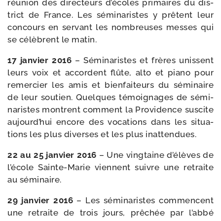
réunion des direc­teurs d’é­coles pri­maires du dis­
trict de France. Les sémi­na­ristes y prêtent leur
concours en ser­vant les nom­breuses messes qui
se célèbrent le matin.
17 jan­vier 2016
– Séminaristes et frères unissent
leurs voix et accordent flûte, alto et pia­no pour
remer­cier les amis et bien­fai­teurs du sémi­naire
de leur sou­tien. Quelques témoi­gnages de sémi­
na­ristes montrent com­ment la Providence sus­cite
aujourd’­hui encore des voca­tions dans les situa­
tions les plus diverses et les plus inattendues.
22 au 25 jan­vier 2016
– Une ving­taine d’é­lèves de
l’é­cole Sainte-​Marie viennent suivre une retraite
au séminaire.
29 jan­vier 2016
– Les sémi­na­ristes com­mencent
une retraite de trois jours, prê­chée par l’ab­bé