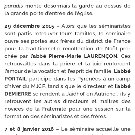
para­dis
monte désor­mais la garde au-​dessus de
la grande porte d’en­trée de l’église.
29 décembre 2015
– Alors que les sémi­na­ristes
sont par­tis retrou­ver leurs familles, le sémi­naire
ouvre ses portes aux frères du dis­trict de France
pour la tra­di­tion­nelle récol­lec­tion de Noël prê­
chée par
l’ab­bé Pierre-​Marie LAURENÇON
. Ces
retrou­vailles dans la prière et la joie ren­forcent
l’a­mour de la voca­tion et l’es­prit de famille.
L’abbé
PORTAIL
par­ti­cipe dans les Pyrénées à un camp
d’hi­ver du MJCF, tan­dis que le direc­teur et
l’ab­bé
DEMIERRE
se rendent à Jaidhof en Autriche ; ils y
retrouvent les autres direc­teurs et maîtres des
novices de la Fraternité pour une ses­sion sur la
for­ma­tion des sémi­na­ristes et des frères.
7 et 8 jan­vier 2016
– Le sémi­naire accueille une