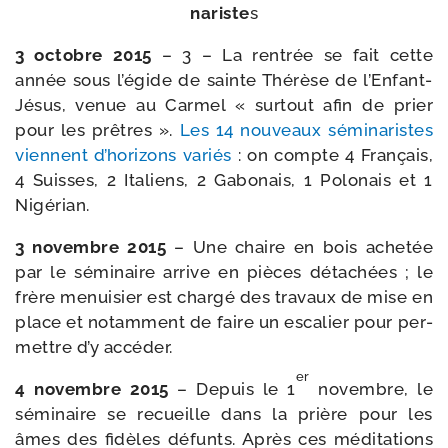
na­riste
s
3 octobre 2015
– 3 – La ren­trée se fait cette
année sous l’é­gide de sainte Thérèse de l’Enfant-​
Jésus, venue au Carmel « sur­tout afin de prier
pour les prêtres ».
Les 14 nou­veaux sémi­na­ristes
viennent d’ho­ri­zons variés
: on compte 4 Français,
4 Suisses, 2 Italiens, 2 Gabonais, 1 Polonais et 1
Nigérian.
3 novembre 2015
– Une chaire en bois ache­tée
par le sémi­naire arrive en pièces déta­chées ; le
frère menui­sier est char­gé des tra­vaux de mise en
place et notam­ment de faire un esca­lier pour per­
mettre d’y accéder.
er
4 novembre 2015
– Depuis le 1
novembre, le
sémi­naire se recueille dans la prière pour les
âmes des fidèles défunts. Après ces médi­ta­tions