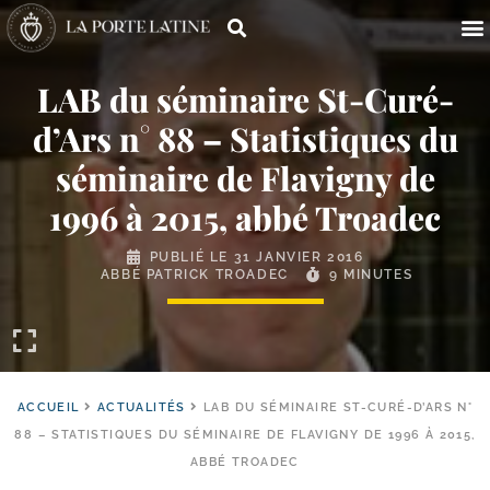
LAB du séminaire St-​Curé-​
d’Ars n° 88 – Statistiques du
séminaire de Flavigny de
1996 à 2015, abbé Troadec
PUBLIÉ LE
31 JANVIER 2016
ABBÉ PATRICK TROADEC
9 MINUTES
ACCUEIL
ACTUALITÉS
LAB DU SÉMINAIRE ST-CURÉ-D’ARS N°
88 – STATISTIQUES DU SÉMINAIRE DE FLAVIGNY DE 1996 À 2015,
ABBÉ TROADEC