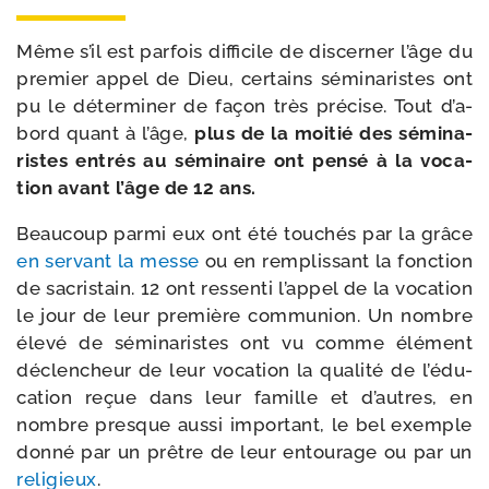
Même s’il est par­fois dif­fi­cile de dis­cer­ner l’âge du
pre­mier appel de Dieu, cer­tains sémi­na­ristes ont
pu le déter­mi­ner de façon très pré­cise. Tout d’a­
bord quant à l’âge,
plus de la moi­tié des sémi­na­
ristes entrés au sémi­naire ont pen­sé à la voca­
tion avant l’âge de 12 ans.
Beaucoup par­mi eux ont été tou­chés par la grâce
en ser­vant la messe
ou en rem­plis­sant la fonc­tion
de sacris­tain. 12 ont res­sen­ti l’ap­pel de la voca­tion
le jour de leur pre­mière com­mu­nion. Un nombre
éle­vé de sémi­na­ristes ont vu comme élé­ment
déclen­cheur de leur voca­tion la qua­li­té de l’é­du­
ca­tion reçue dans leur famille et d’autres, en
nombre presque aus­si impor­tant, le bel exemple
don­né par un prêtre de leur entou­rage ou par un
reli­gieux
.