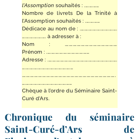
l’Assomption
souhaités : .….….……
Nombre de livrets De la Trinité à
l’Assomption souhaités : .….….……
Dédicace au nom de : .….….….….….….….….….
….….….….….…. à adres­ser à :
Nom : .….….….….….….….….….….….….…
Prénom : .….….….….….….….….….……
Adresse : .….….….….….….….….….….….….….….….….….
….….….….….….….….….….….….…
.….….….….….….….….….….….….….….….….….….….….….….….
….….….….….….….….….….….……
Chèque à l’ordre du Séminaire Saint-​
Curé d’Ars.
Chronique du séminaire
Saint-​Curé-​d’Ars de