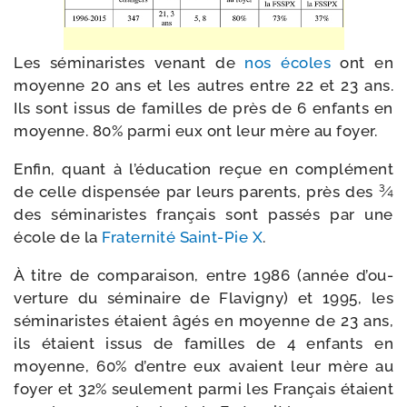
Les sémi­na­ristes venant de
nos écoles
ont en
moyenne 20 ans et les autres entre 22 et 23 ans.
Ils sont issus de familles de près de 6 enfants en
moyenne. 80% par­mi eux ont leur mère au foyer.
Enfin, quant à l’é­du­ca­tion reçue en com­plé­ment
de celle dis­pen­sée par leurs parents, près des ¾
des sémi­na­ristes fran­çais sont pas­sés par une
école de la
Fraternité Saint-​Pie X
.
À titre de com­pa­rai­son, entre 1986 (année d’ou­
ver­ture du sémi­naire de Flavigny) et 1995, les
sémi­na­ristes étaient âgés en moyenne de 23 ans,
ils étaient issus de familles de 4 enfants en
moyenne, 60% d’entre eux avaient leur mère au
foyer et 32% seule­ment par­mi les Français étaient