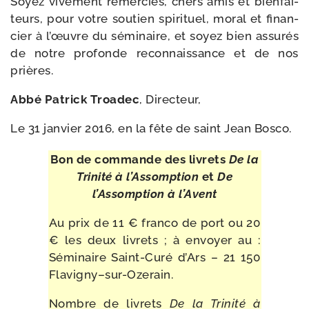
Soyez vive­ment remer­ciés, chers amis et bien­fai­
teurs, pour votre sou­tien spi­ri­tuel, moral et finan­
cier à l’œuvre du sémi­naire, et soyez bien assu­rés
de notre pro­fonde recon­nais­sance et de nos
prières.
Abbé Patrick Troadec
, Directeur,
Le 31 jan­vier 2016, en la fête de saint Jean Bosco.
Bon de com­mande des livrets
De la
Trinité à l’Assomption
et
De
l’Assomption à l’Avent
Au prix de 11 € fran­co de port ou 20
€ les deux livrets ; à envoyer au :
Séminaire Saint-​Curé d’Ars – 21 150
Flavigny–sur-Ozerain.
Nombre de livrets
De la Trinité à