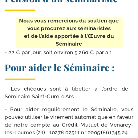
Nous vous remer­cions du sou­tien que
vous pro­cu­rez aux séminaristes
et de l’aide appor­tée à l’Œuvre du
Séminaire
- 22 € par jour, soit envi­ron 5 260 € par an
Pour aider le Séminaire :
- Les chèques sont à libel­ler à l’ordre de :
Séminaire Saint-Curé‑d’Ars
- Pour aider régu­liè­re­ment le Séminaire, vous
pou­vez uti­li­ser le vire­ment auto­ma­tique en faveur
de notre compte au Crédit Mutuel de Venarey-​
les-​Laumes (21) : 10278 02511 n° 00051861345 24.