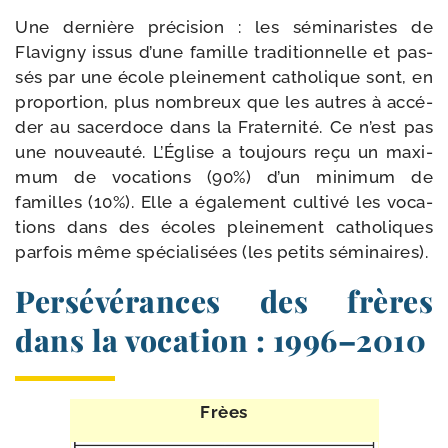
Une der­nière pré­ci­sion : les sémi­na­ristes de
Flavigny issus d’une famille tra­di­tion­nelle et pas­
sés par une école plei­ne­ment catho­lique sont, en
pro­por­tion, plus nom­breux que les autres à accé­
der au sacer­doce dans la Fraternité. Ce n’est pas
une nou­veau­té. L’Église a tou­jours reçu un maxi­
mum de voca­tions (90%) d’un mini­mum de
familles (10%). Elle a éga­le­ment culti­vé les voca­
tions dans des écoles plei­ne­ment catho­liques
par­fois même spé­cia­li­sées (les petits séminaires).
Persévérances des frères
dans la vocation : 1996–2010
Frèes