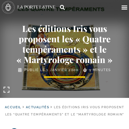
Les éditions Iris vous
proposent les « Quatre
tempéraments » et le
« Martyrologe romain »
PUBLIÉ LE
1 JANVIER 2000
1 MINUTES
ACCUEIL
ACTUALITÉS
LES ÉDITIONS IRIS VOUS PROPOSENT
LES “QUATRE TEMPÉRAMENTS” ET LE “MARTYROLOGE ROMAIN”