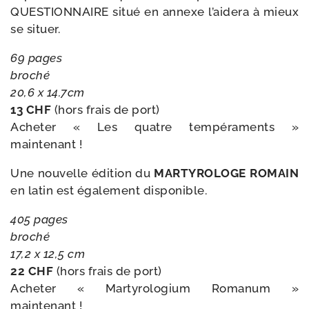
QUESTIONNAIRE situé en annexe l’aidera à mieux
se situer.
69 pages
bro­ché
20,6 x 14.7cm
13 CHF
(hors frais de port)
Acheter « Les quatre tem­pé­ra­ments »
maintenant !
Une nou­velle édi­tion du
MARTYROLOGE ROMAIN
en latin est éga­le­ment disponible.
405 pages
bro­ché
17,2 x 12,5 cm
22 CHF
(hors frais de port)
Acheter « Martyrologium Romanum »
maintenant !