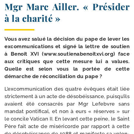
Mgr Marc Ailler. « Présider
à la charité »
Vous avez salué la déci­sion du pape de lever les
excom­mu­ni­ca­tions et signé la lettre de sou­tien
à Benoît XVI (
www​.sou​tie​na​be​noitx​vi​.org
) face
aux cri­tiques que cette mesure lui a values.
Quelle est selon vous la por­tée de cette
démarche de récon­ci­lia­tion du pape ?
L’excommunication des quatre évêques était liée
stric­te­ment à un acte de déso­béis­sance, puis­qu’ils
avaient été consa­crés par Mgr Lefebvre sans
man­dat pon­ti­fi­cal, et non à eurs « réserves » sur
le concile Vatican II. En levant cette peine, le Saint
Père fait acte de misé­ri­corde par rap­port à cette
de déso­béis­sance de 1988 et mani­feste sa volon­