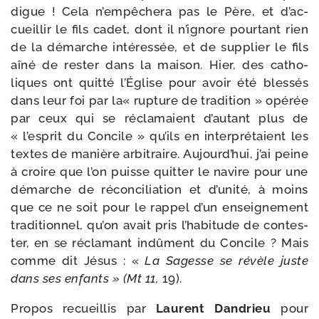
digue ! Cela n’empêchera pas le Père, et d’ac­
cueillir le fils cadet, dont il n’i­gnore pour­tant rien
de la démarche inté­res­sée, et de sup­plier le fils
aîné de res­ter dans la mai­son. Hier, des catho­
liques ont quit­té l’Église pour avoir été bles­sés
dans leur foi par la« rup­ture de tra­di­tion » opé­rée
par ceux qui se récla­maient d’au­tant plus de
« l’es­prit du Concile » qu’ils en inter­pré­taient les
textes de manière arbi­traire. Aujourd’hui, j’ai peine
à croire que l’on puisse quit­ter le navire pour une
démarche de récon­ci­lia­tion et d’u­ni­té, à moins
que ce ne soit pour le rap­pel d’un ensei­gne­ment
tra­di­tion­nel, qu’on avait pris l’ha­bi­tude de contes­
ter, en se récla­mant indû­ment du Concile ? Mais
comme dit Jésus : «
La Sagesse se révèle juste
dans ses enfants » (Mt 11,
19).
Propos recueillis par
Laurent Dandrieu
pour