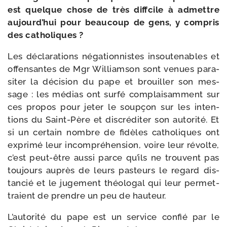
est quelque chose de très diff­cile à admettre
aujourd’­hui pour beau­coup de gens, y com­pris
des catholiques ?
Les décla­ra­tions néga­tion­nistes insou­te­nables et
offen­santes de Mgr Williamson sont venues para­
si­ter la déci­sion du pape et brouiller son mes­
sage : les médias ont sur­fé com­plai­sam­ment sur
ces pro­pos pour jeter le soup­çon sur les inten­
tions du Saint-​Père et dis­cré­di­ter son auto­ri­té. Et
si un cer­tain nombre de fidèles catho­liques ont
expri­mé leur incom­pré­hen­sion, voire leur révolte,
c’est peut-​être aus­si parce qu’ils ne trouvent pas
tou­jours auprès de leurs pas­teurs le regard dis­
tan­cié et le juge­ment théo­lo­gal qui leur per­met­
traient de prendre un peu de hauteur.
L’autorité du pape est un ser­vice confié par le