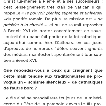
Christ lui-​même à Pierre et à ses suc­ces­seurs :
c’est l’en­sei­gne­ment très clair de Vatican II qui
rap­pelle «
le
pou­voir pl
é
nier, supr
ê
me et uni­ver­sel
»
du pon­tife romain. De plus, sa mis­sion est «
de
pr
é
sider à la cha­ri­té »,
et nul ne sau­rait repro­cher
à Benoît XVI de por­ter concrè­te­ment ce sou­ci.
L’autorité du pape fait par­tie de la foi catho­lique,
aujourd’­hui comme hier. D’ailleurs, en ces jours
d’é­preuve, de nom­breux fidèles, sou­vent igno­rés
des médias, mani­festent spon­ta­né­ment leur sou­
tien à Benoît XVI.
Que répondez-​vous à ceux qui craignent que
cette main ten­due aux tra­di­tio­na­listes ne pro­
voque un « schisme silen­cieux » de catho­liques
de l’autre bord ?
Le fils aîné se scan­da­li­se­ra tou­jours de la misé­ri­
corde du Père de la para­bole envers le fils pro­