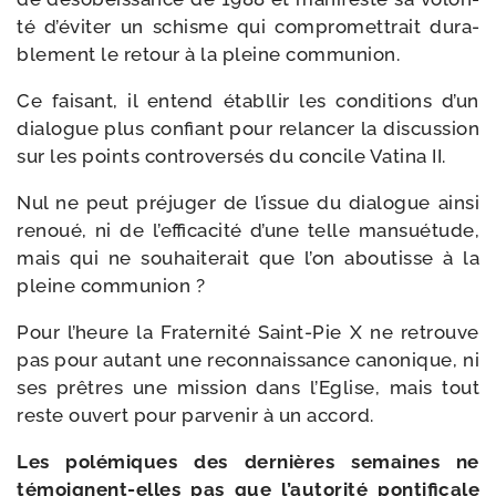
té d’é­vi­ter un schisme qui com­pro­met­trait dura­
ble­ment le retour à la pleine communion.
Ce fai­sant, il entend éta­bl­lir les condi­tions d’un
dia­logue plus confiant pour relan­cer la dis­cus­sion
sur les points contro­ver­sés du concile Vatina II.
Nul ne peut pré­ju­ger de l’is­sue du dia­logue ain­si
renoué, ni de l’ef­fi­ca­ci­té d’une telle man­sué­tude,
mais qui ne sou­hai­te­rait que l’on abou­tisse à la
pleine communion ?
Pour l’heure la Fraternité Saint-​Pie X ne retrouve
pas pour autant une recon­nais­sance cano­nique, ni
ses prêtres une mis­sion dans l’Eglise, mais tout
reste ouvert pour par­ve­nir à un accord.
Les polé­miques des der­nières semaines ne
témoignent-​elles pas que l’au­to­ri­té pon­ti­fi­cale