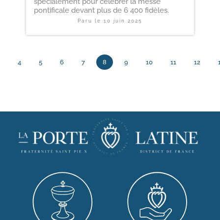
spécialement pour célébrer la messe
pontificale devant plus de 6 400 fidèles.
Paru le
10 juin 2025
4
5
6
7
8
9
10
11
12