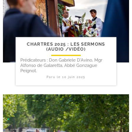
CHARTRES 2025 : LES SERMONS
(AUDIO /​VIDÉO)
Prédicateurs : Don Gabriele D'Avino, Mgr
Alfonso de Galaretta, Abbé Gonzague
Peignot.
Paru le
10 juin 2025