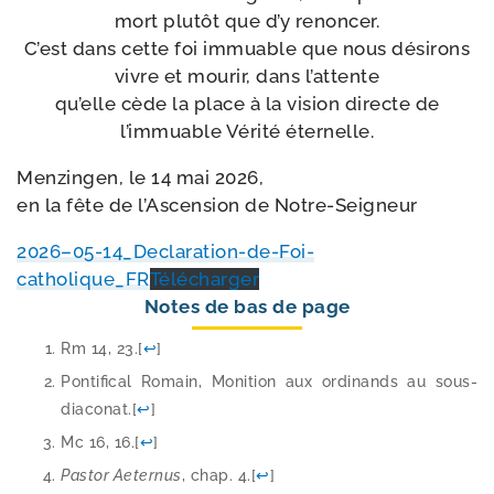
mort plu­tôt que d’y renon­cer.
C’est dans cette foi immuable que nous dési­rons
vivre et mou­rir, dans l’attente
qu’elle cède la place à la vision directe de
l’immuable Vérité éternelle.
Menzingen, le 14 mai 2026,
en la fête de l’Ascension de Notre-Seigneur
2026–05-14_Declaration-de-Foi-
catholique_FR
Télécharger
Notes de bas de page
Rm 14, 23.
[
↩
]
Pontifical Romain, Monition aux ordi­nands au sous-​
diaconat.
[
↩
]
Mc 16, 16.
[
↩
]
Pastor Aeternus
, chap. 4.
[
↩
]