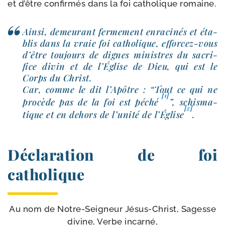
et d’être confir­més dans la foi catho­lique romaine.
Ainsi, demeu­rant fer­me­ment enra­ci­nés et éta­
blis dans la vraie foi catho­lique, efforcez-​vous
d’être tou­jours de dignes ministres du sacri­
fice divin et de l’Église de Dieu, qui est le
Corps du Christ.
Car, comme le dit l’Apôtre : “Tout ce qui ne
[1]
pro­cède pas de la foi est péché
”, schis­ma­
[2]
tique et en dehors de l’unité de l’Église
.
Déclaration de foi
catholique
Au nom de Notre-​Seigneur Jésus-​Christ, Sagesse
divine, Verbe incar­né,