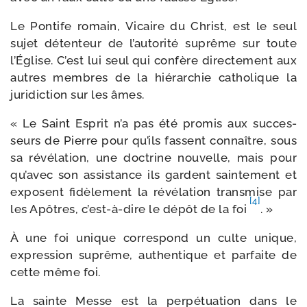
Le Pontife romain, Vicaire du Christ, est le seul
sujet déten­teur de l’autorité suprême sur toute
l’Église. C’est lui seul qui confère direc­te­ment aux
autres membres de la hié­rar­chie catho­lique la
juri­dic­tion sur les âmes.
« Le Saint Esprit n’a pas été pro­mis aux suc­ces­
seurs de Pierre pour qu’ils fassent connaître, sous
sa révé­la­tion, une doc­trine nou­velle, mais pour
qu’avec son assis­tance ils gardent sain­te­ment et
exposent fidè­le­ment la révé­la­tion trans­mise par
[4]
les Apôtres, c’est-à-dire le dépôt de la foi
. »
À une foi unique cor­res­pond un culte unique,
expres­sion suprême, authen­tique et par­faite de
cette même foi.
La sainte Messe est la per­pé­tua­tion dans le