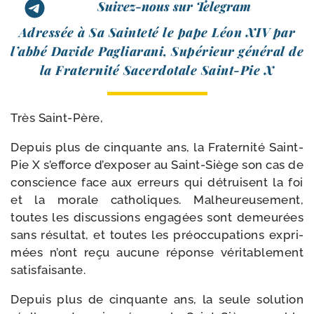
Suivez-nous sur Telegram
Adressée à Sa Sainteté le pape Léon XIV par
l’abbé Davide Pagliarani, Supérieur géné­ral de
la Fraternité Sacerdotale Saint-​Pie X
Très Saint-​Père,
Depuis plus de cin­quante ans, la Fraternité Saint-​
Pie X s’efforce d’exposer au Saint-​Siège son cas de
conscience face aux erreurs qui détruisent la foi
et la morale catho­liques. Malheureusement,
toutes les dis­cus­sions enga­gées sont demeu­rées
sans résul­tat, et toutes les pré­oc­cu­pa­tions expri­
mées n’ont reçu aucune réponse véri­ta­ble­ment
satisfaisante.
Depuis plus de cin­quante ans, la seule solu­tion