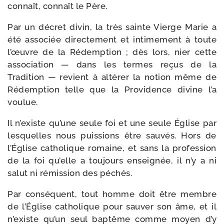
connaît, connaît le Père.
Par un décret divin, la très sainte Vierge Marie a
été asso­ciée direc­te­ment et inti­me­ment à toute
l’œuvre de la Rédemption ; dès lors, nier cette
asso­cia­tion — dans les termes reçus de la
Tradition — revient à alté­rer la notion même de
Rédemption telle que la Providence divine l’a
voulue.
Il n’existe qu’une seule foi et une seule Église par
les­quelles nous puis­sions être sau­vés. Hors de
l’Église catho­lique romaine, et sans la pro­fes­sion
de la foi qu’elle a tou­jours ensei­gnée, il n’y a ni
salut ni rémis­sion des péchés.
Par consé­quent, tout homme doit être membre
de l’Église catho­lique pour sau­ver son âme, et il
n’existe qu’un seul bap­tême comme moyen d’y