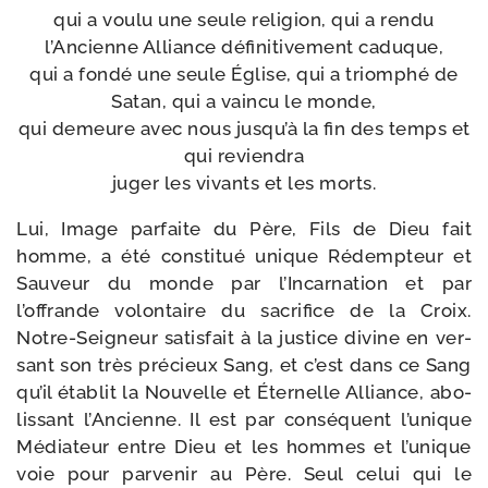
qui a vou­lu une seule reli­gion, qui a ren­du
l’Ancienne Alliance défi­ni­ti­ve­ment caduque,
qui a fon­dé une seule Église, qui a triom­phé de
Satan, qui a vain­cu le monde,
qui demeure avec nous jusqu’à la fin des temps et
qui revien­dra
juger les vivants et les morts.
Lui, Image par­faite du Père, Fils de Dieu fait
homme, a été consti­tué unique Rédempteur et
Sauveur du monde par l’Incarnation et par
l’offrande volon­taire du sacri­fice de la Croix.
Notre-​Seigneur satis­fait à la jus­tice divine en ver­
sant son très pré­cieux Sang, et c’est dans ce Sang
qu’il éta­blit la Nouvelle et Éternelle Alliance, abo­
lis­sant l’Ancienne. Il est par consé­quent l’unique
Médiateur entre Dieu et les hommes et l’unique
voie pour par­ve­nir au Père. Seul celui qui le