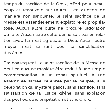
temps du sacri­fice de la Croix, offert pour beau­
coup et renou­ve­lé sur l’autel. Bien qu’offert de
manière non san­glante, le saint sacri­fice de la
Messe est essen­tiel­le­ment expia­toire et pro­pi­tia­
toire. Aucun autre culte ne pro­cure l’adoration
par­faite. Aucun autre culte qui ne soit pas en rela­
tion avec lui n’est agréable à Dieu. Aucun autre
moyen n’est suf­fi­sant pour la sanc­ti­fi­ca­tion
des âmes.
Par consé­quent, le saint sacri­fice de la Messe ne
peut en aucune manière être réduit à une simple
com­mé­mo­ra­tion, à un repas spi­ri­tuel, à une
assem­blée sacrée célé­brée par le peuple, à la
célé­bra­tion du mys­tère pas­cal sans sacri­fice, sans
satis­fac­tion de la jus­tice divine, sans expia­tion
des péchés, sans pro­pi­tia­tion et sans Croix.