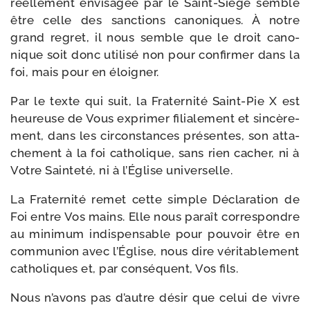
réel­le­ment envi­sa­gée par le Saint-​Siège semble
être celle des sanc­tions cano­niques. À notre
grand regret, il nous semble que le droit cano­
nique soit donc uti­li­sé non pour confir­mer dans la
foi, mais pour en éloigner.
Par le texte qui suit, la Fraternité Saint-​Pie X est
heu­reuse de Vous expri­mer filia­le­ment et sin­cè­re­
ment, dans les cir­cons­tances pré­sentes, son atta­
che­ment à la foi catho­lique, sans rien cacher, ni à
Votre Sainteté, ni à l’Église universelle.
La Fraternité remet cette simple Déclaration de
Foi entre Vos mains. Elle nous paraît cor­res­pondre
au mini­mum indis­pen­sable pour pou­voir être en
com­mu­nion avec l’Église, nous dire véri­ta­ble­ment
catho­liques et, par consé­quent, Vos fils.
Nous n’avons pas d’autre désir que celui de vivre