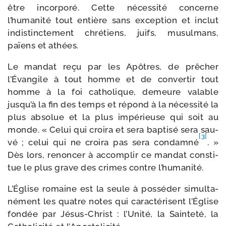
être incor­po­ré. Cette néces­si­té concerne
l’humanité tout entière sans excep­tion et inclut
indis­tinc­te­ment chré­tiens, juifs, musul­mans,
païens et athées.
Le man­dat reçu par les Apôtres, de prê­cher
l’Évangile à tout homme et de conver­tir tout
homme à la foi catho­lique, demeure valable
jusqu’à la fin des temps et répond à la néces­si­té la
plus abso­lue et la plus impé­rieuse qui soit au
monde. « Celui qui croi­ra et sera bap­ti­sé sera sau­
[3]
vé ; celui qui ne croi­ra pas sera condam­né
. »
Dès lors, renon­cer à accom­plir ce man­dat consti­
tue le plus grave des crimes contre l’humanité.
L’Église romaine est la seule à pos­sé­der simul­ta­
né­ment les quatre notes qui carac­té­risent l’Église
fon­dée par Jésus-​Christ : l’Unité, la Sainteté, la