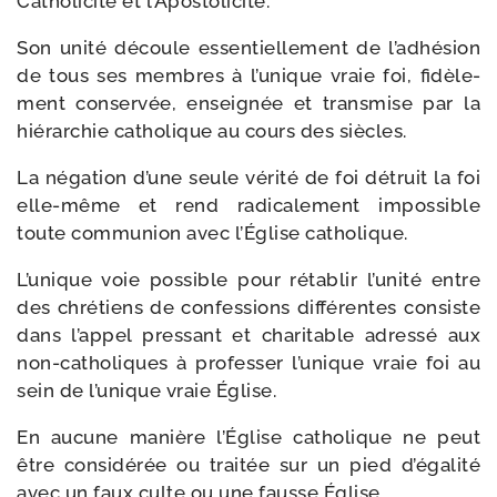
Catholicité et l’Apostolicité.
Son uni­té découle essen­tiel­le­ment de l’adhésion
de tous ses membres à l’unique vraie foi, fidè­le­
ment conser­vée, ensei­gnée et trans­mise par la
hié­rar­chie catho­lique au cours des siècles.
La néga­tion d’une seule véri­té de foi détruit la foi
elle-​même et rend radi­ca­le­ment impos­sible
toute com­mu­nion avec l’Église catholique.
L’unique voie pos­sible pour réta­blir l’unité entre
des chré­tiens de confes­sions dif­fé­rentes consiste
dans l’appel pres­sant et cha­ri­table adres­sé aux
non-​catholiques à pro­fes­ser l’unique vraie foi au
sein de l’unique vraie Église.
En aucune manière l’Église catho­lique ne peut
être consi­dé­rée ou trai­tée sur un pied d’égalité
avec un faux culte ou une fausse Église.