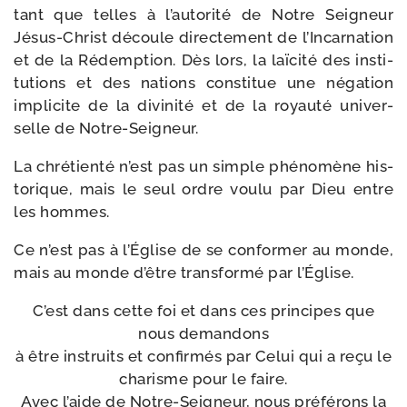
tant que telles à l’autorité de Notre Seigneur
Jésus-​Christ découle direc­te­ment de l’Incarnation
et de la Rédemption. Dès lors, la laï­ci­té des ins­ti­
tu­tions et des nations consti­tue une néga­tion
impli­cite de la divi­ni­té et de la royau­té uni­ver­
selle de Notre-Seigneur.
La chré­tien­té n’est pas un simple phé­no­mène his­
to­rique, mais le seul ordre vou­lu par Dieu entre
les hommes.
Ce n’est pas à l’Église de se confor­mer au monde,
mais au monde d’être trans­for­mé par l’Église.
C’est dans cette foi et dans ces prin­cipes que
nous deman­dons
à être ins­truits et confir­més par Celui qui a reçu le
cha­risme pour le faire.
Avec l’aide de Notre-​Seigneur, nous pré­fé­rons la