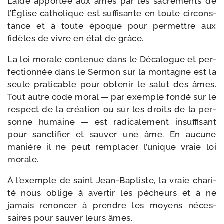
L’aide appor­tée aux âmes par les sacre­ments de
l’Église catho­lique est suf­fi­sante en toute cir­cons­
tance et à toute époque pour per­mettre aux
fidèles de vivre en état de grâce.
La loi morale conte­nue dans le Décalogue et per­
fec­tion­née dans le Sermon sur la mon­tagne est la
seule pra­ti­cable pour obte­nir le salut des âmes.
Tout autre code moral — par exemple fon­dé sur le
res­pect de la créa­tion ou sur les droits de la per­
sonne humaine — est radi­ca­le­ment insuf­fi­sant
pour sanc­ti­fier et sau­ver une âme. En aucune
manière il ne peut rem­pla­cer l’unique vraie loi
morale.
À l’exemple de saint Jean-​Baptiste, la vraie cha­ri­
té nous oblige à aver­tir les pécheurs et à ne
jamais renon­cer à prendre les moyens néces­
saires pour sau­ver leurs âmes.