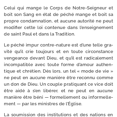
Celui qui mange le Corps de Notre-​Seigneur et
boit son Sang en état de péché mange et boit sa
propre condam­na­tion, et aucune auto­ri­té ne peut
modi­fier cette loi conte­nue dans l’enseignement
de saint Paul et dans la Tradition.
Le péché impur contre-​nature est d’une telle gra­
vi­té qu’il crie tou­jours et en toute cir­cons­tance
ven­geance devant Dieu, et qu’il est radi­ca­le­ment
incom­pa­tible avec toute forme d’amour authen­
tique et chré­tien. Dès lors, un tel « mode de vie »
ne peut en aucune manière être recon­nu comme
un don de Dieu. Un couple pra­ti­quant ce vice doit
être aidé à s’en libé­rer, et ne peut en aucune
manière être béni — for­mel­le­ment ou infor­mel­le­
ment — par les ministres de l’Église.
La sou­mis­sion des ins­ti­tu­tions et des nations en