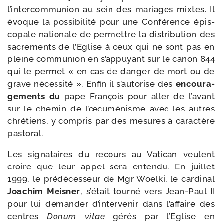
l’in­ter­com­mu­nion au sein des mariages mixtes. Il
évoque la pos­si­bi­li­té pour une Conférence épis­
co­pale natio­nale de per­mettre la dis­tri­bu­tion des
sacre­ments de l’Eglise à ceux qui ne sont pas en
pleine com­mu­nion en s’ap­puyant sur le canon 844
qui le per­met « en cas de dan­ger de mort ou de
grave néces­si­té ». Enfin il s’au­to­rise des
encou­ra­
ge­ments du
pape François pour aller de l’a­vant
sur le che­min de l’œ­cu­mé­nisme avec les autres
chré­tiens, y com­pris par des mesures à carac­tère
pastoral.
Les signa­taires du recours au Vatican veulent
croire que leur appel sera enten­du. En juillet
1999, le pré­dé­ces­seur de Mgr Woelki, le car­di­nal
Joachim Meisner
, s’était tour­né vers Jean-​Paul II
pour lui deman­der d’intervenir dans l’affaire des
centres
Donum vitae
gérés par l’Eglise en