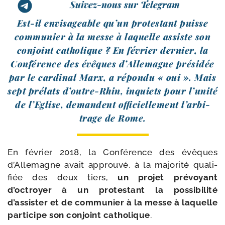
Suivez-nous sur Telegram
Est-​il envi­sa­geable qu’un pro­tes­tant puisse
com­mu­nier à la messe à laquelle assiste son
conjoint catho­lique ? En février der­nier, la
Conférence des évêques d’Allemagne pré­si­dée
par le car­di­nal Marx, a répon­du « oui ». Mais
sept pré­lats d’outre-​Rhin, inquiets pour l’u­ni­té
de l’Eglise, demandent offi­ciel­le­ment l’ar­bi­
trage de Rome.
En février 2018, la Conférence des évêques
d’Allemagne avait approu­vé, à la majo­ri­té qua­li­
fiée des deux tiers,
un pro­jet pré­voyant
d’octroyer à un pro­tes­tant la pos­si­bi­li­té
d’assister et de com­mu­nier à la messe à laquelle
par­ti­cipe son conjoint catho­lique
.