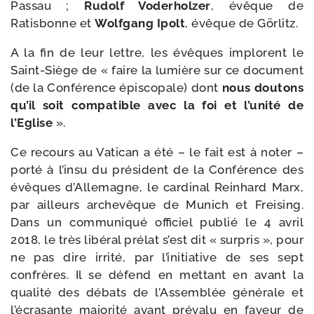
Passau ;
Rudolf Voderholzer
, évêque de
Ratisbonne et
Wolfgang Ipolt
, évêque de Görlitz.
A la fin de leur lettre, les évêques implorent le
Saint-​Siège de « faire la lumière sur ce docu­ment
(de la Conférence épis­co­pale) dont
nous dou­tons
qu’il soit com­pa­tible avec la foi et l’unité de
l’Eglise
».
Ce recours au Vatican a été – le fait est à noter –
por­té à l’insu du pré­sident de la Conférence des
évêques d’Allemagne, le car­di­nal Reinhard Marx,
par ailleurs arche­vêque de Munich et Freising.
Dans un com­mu­ni­qué offi­ciel publié le 4 avril
2018, le très libé­ral pré­lat s’est dit « sur­pris », pour
ne pas dire irri­té, par l’initiative de ses sept
confrères. Il se défend en met­tant en avant la
qua­li­té des débats de l’Assemblée géné­rale et
l’é­cra­sante majo­ri­té ayant pré­va­lu en faveur de