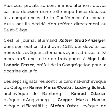
Plusieurs pré­lats se sont immé­dia­te­ment éle­vés
car une déci­sion d’une telle impor­tance dépasse
les com­pé­tences de la Conférence épis­co­pale.
Aussi ont-​ils déci­dé d’en réfé­rer direc­te­ment au
Saint-Siège.
C’est le jour­nal alle­mand
Kölner Stadt-​Anzeiger
,
dans son édi­tion du 4 avril 2018, qui dévoile les
noms des évêques alle­mands ayant adres­sé, le 22
mars 2018, une lettre de trois pages à
Mgr Luis
Ladaria Ferrer
, pré­fet de la Congrégation pour la
doc­trine de la foi.
Les sept signa­taires sont : le cardinal-​archevêque
de Cologne
Rainer Maria Woelki
;
Ludwig Schick
,
arche­vêque de Bamberg ;
Konrad Zdarsa
,
évêque d’Augsbourg ;
Gregor Maria Hanke
,
évêque d’Eichstätt ;
Stefan Oster
, évêque de