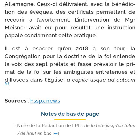
Allemagne. Ceux-​ci déli­vraient, avec la béné­dic­
tion des évêques, des cer­ti­fi­cats per­met­tant de
recou­rir à l’avortement. L’intervention de Mgr
Meisner avait eu pour résul­tat une ins­truc­tion
papale condam­nant cette pratique.
Il est à espé­rer qu’en 2018 à son tour, la
Congrégation pour la doc­trine de la foi entende
la voix des sept pré­lats et fasse pré­va­loir le pri­
mat de la foi sur les ambi­guï­tés entre­te­nues et
dif­fu­sées dans l’Eglise,
a capite usque ad cal­cem
[1]
.
Sources
:
Fsspx​.news
Notes de bas de page
Note de la Rédaction de LPL :
de la tête jus­qu’au talon
/​
de haut en bas
.
[
↩
]