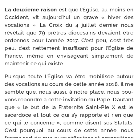
La deuxième rai­son
est que l’Église, au moins en
Occident, vit aujourd’­hui un grave « hiver des
voca­tions ». La Croix du 4 juillet der­nier nous
révé­lait que 79 prêtres dio­cé­sains devaient être
ordon­nés pour l’an­née 2017. C’est peu, c’est très
peu, c’est net­te­ment insuf­fi­sant pour l’Église de
France, même en envi­sa­geant sim­ple­ment de
main­te­nir ce qui existe.
Puisque toute l’Église va être mobi­li­sée autour
des voca­tions au cours de cette année 2018, il me
semble que, nous aus­si, à notre place, nous pou­
vons répondre à cette invi­ta­tion du Pape. D’autant
que « le but de la Fraternité Saint-​Pie X est le
sacer­doce et tout ce qui s’y rap­porte et rien que
ce qui le concerne », comme disent ses Statuts.
C’est pour­quoi, au cours de cette année, nous