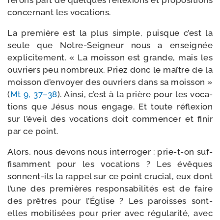
ferons part de quelques réflexions et pro­po­si­tions
concer­nant les vocations.
La pre­mière est la plus simple, puisque c’est la
seule que Notre-​Seigneur nous a ensei­gnée
expli­ci­te­ment. « La mois­son est grande, mais les
ouvriers peu nom­breux. Priez donc le maître de la
mois­son d’en­voyer des ouvriers dans sa mois­son »
(
Mt 9, 37–38
). Ainsi, c’est à la prière pour les voca­
tions que Jésus nous engage. Et toute réflexion
sur l’é­veil des voca­tions doit com­men­cer et finir
par ce point.
Alors, nous devons nous inter­ro­ger : prie-​t-​on suf­
fi­sam­ment pour les voca­tions ? Les évêques
sonnent-​ils la rap­pel sur ce point cru­cial, eux dont
l’une des pre­mières res­pon­sa­bi­li­tés est de faire
des prêtres pour l’Église ? Les paroisses sont-​
elles mobi­li­sées pour prier avec régu­la­ri­té, avec