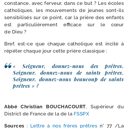
constance, avec fer­veur, dans ce but ? Les écoles
catho­liques, les mou­ve­ments de jeunes sont-​ils
sen­si­bi­li­sés sur ce point, car la prière des enfants
est par­ti­cu­liè­re­ment effi­cace sur le cœur
de Dieu ?
Bref, est-​ce que chaque catho­lique est inci­té à
répé­ter chaque jour cette prière classique :
«
Seigneur, donnez-​nous des prêtres.
Seigneur, donnez-​nous de saints prêtres.
Seigneur, donnez-​nous beau­coup de saints
prêtres
» ?
Abbé Christian BOUCHACOURT
, Supérieur du
District de France de la de la
FSSPX
Sources
:
Lettre à nos frères prêtres
n° 77 /​
La