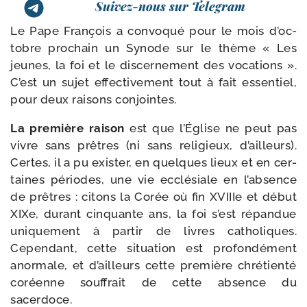
Suivez-nous sur Telegram
Le Pape François a convo­qué pour le mois d’oc­
tobre pro­chain un Synode sur le thème « Les
jeunes, la foi et le dis­cer­ne­ment des voca­tions ».
C’est un sujet effec­ti­ve­ment tout à fait essen­tiel,
pour deux rai­sons conjointes.
La pre­mière rai­son
est que l’Église ne peut pas
vivre sans prêtres (ni sans reli­gieux, d’ailleurs).
Certes, il a pu exis­ter, en quelques lieux et en cer­
taines périodes, une vie ecclé­siale en l’ab­sence
de prêtres : citons la Corée où fin XVIIIe et début
XIXe, durant cin­quante ans, la foi s’est répan­due
uni­que­ment à par­tir de livres catho­liques.
Cependant, cette situa­tion est pro­fon­dé­ment
anor­male, et d’ailleurs cette pre­mière chré­tien­té
coréenne souf­frait de cette absence du
sacerdoce.