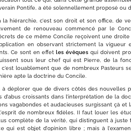
verain Pontife, a été solen­nel­le­ment pro­po­sé ou 
à la hié­rar­chie, c’est son droit et son office, de veil
­ve­ment de renou­veau com­men­cé par le Conci
crets de ce même Concile reçoivent une droite int
li­ca­tion en obser­vant stric­te­ment la vigueur e
ts. Ce sont en effet
les évêques
qui doivent pro­
uissent sous leur chef qui est Pierre, de la fonc­
 Et c’est loua­ble­ment que de nom­breux Pasteurs s
ière apte la doc­trine du Concile.
s à déplo­rer que de divers côtés des nou­velles p
 d’a­bus crois­sants dans l’in­ter­pré­ta­tion de la do
nions vaga­bondes et auda­cieuses sur­gis­sant çà et 
’es­prit de nom­breux fidèles. II faut louer les étu
n plus com­plète de la véri­té, qui dis­tinguent à juste
ce qui est objet d’o­pi­nion libre ; mais à l’exa­m