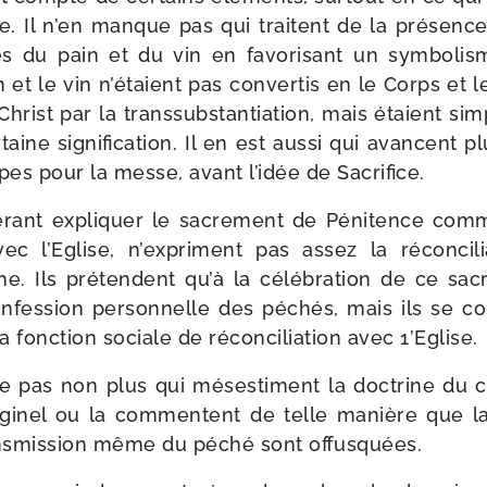
ie. Il n’en manque pas qui traitent de la pré­sence
 du pain et du vin en favo­ri­sant un sym­bo­lism
et le vin n’é­taient pas conver­tis en le Corps et 
rist par la trans­sub­stan­tia­tion, mais étaient sim
aine signi­fi­ca­tion. Il en est aus­si qui avancent 
pes pour la messe, avant l’i­dée de Sacrifice.
­fé­rant expli­quer le sacre­ment de Pénitence c
 avec l’Eglise, n’ex­priment pas assez la récon­ci­
me. Ils pré­tendent qu’à la célé­bra­tion de ce sac
nfes­sion per­son­nelle des péchés, mais ils se co
fonc­tion sociale de récon­ci­lia­tion avec 1’Eglise.
e pas non plus qui més­es­timent la doc­trine du 
­gi­nel ou la com­mentent de telle manière que la f
ns­mis­sion même du péché sont offusquées.