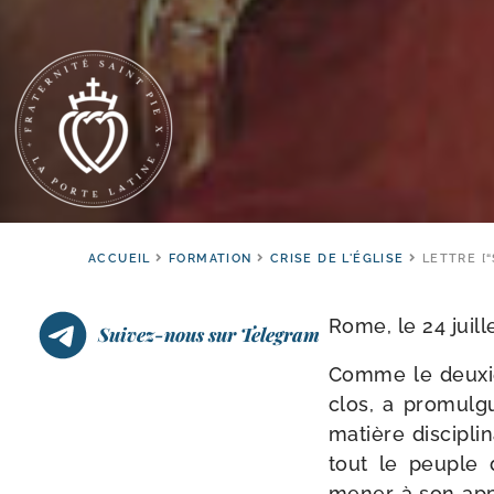
ACCUEIL
FORMATION
CRISE DE L'ÉGLISE
LETTRE [
Rome, le 24 juille
Suivez-nous sur Telegram
Comme le deuxiè
clos, a pro­mul­
matière dis­ci­pli
tout le peuple 
mener à son appl