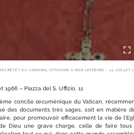
“SECRÈTE”] DU CARDINAL OTTAVIANI À MGR LEFEBVRE – 24 JUILLET 
t 1966 – Piazza del S. Uffizio, 11
me concile œcu­mé­nique du Vatican, récem­ment
gué des docu­ments très sages, soit en matière doc­
­naire, pour pro­mou­voir effi­ca­ce­ment la vie de l’E
de Dieu une grave charge, celle de faire tous 
i­ca­tion tout ce qui, dans cette grande assem­blé