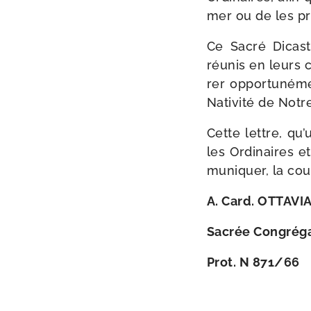
mer ou de les pr
Ce Sacré Dicast
réunis en leurs c
rer oppor­tu­né­m
Nativité de Notr
Cette lettre, qu’
les Ordinaires et
mu­ni­quer, la cou
A.
Card. OTTAVIA
Sacrée Congréga
Prot. N 871/​66