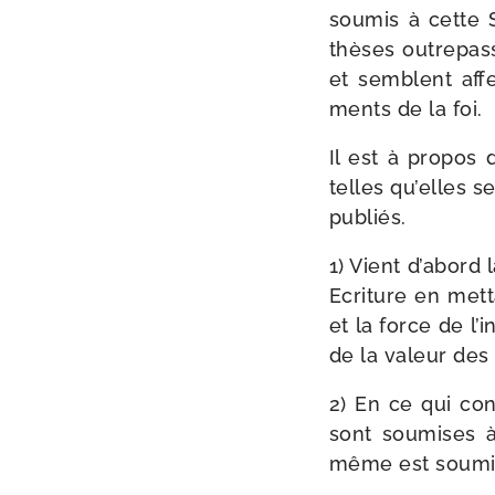
sou­mis à cette
thèses outre­pass
et semblent aff
ments de la foi.
Il est à pro­pos
telles qu’elles 
publiés.
1) Vient d’a­bord
Ecriture en met­t
et la force de l’i
de la valeur des 
2) En ce qui con
sont sou­mises à l
même est sou­m