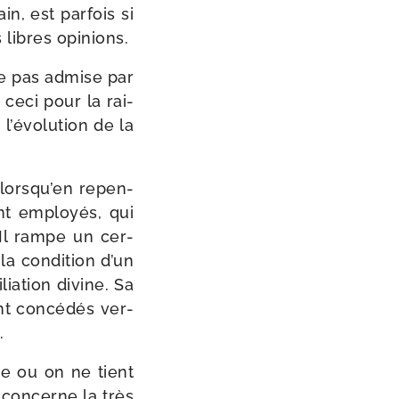
in, est par­fois si
s libres opinions.
que pas admise par
 ceci pour la rai­
’é­vo­lu­tion de la
 lors­qu’en repen­
ont employés, qui
s. Il rampe un cer­
la condi­tion d’un
iation divine. Sa
nt concé­dés ver­
.
re ou on ne tient
i concerne la très