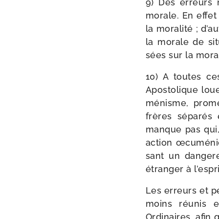
9) Des erreurs 
morale. En effet 
la mora­li­té ; d’a
la morale de sit
sées sur la mora­l
10) A toutes ce
Apostolique loue 
mé­nisme, pro­meu
frères sépa­rés e
manque pas qui, i
action œcu­mé­niqu
sant un dan­ge­re
étran­ger à l’es­p
Les erreurs et pé
moins réunis e
Ordinaires, afin