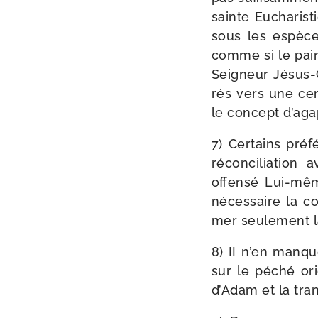
sainte Eucharist
sous les espèces
comme si le pain 
Seigneur Jésus-​Ch
rés vers une cer­t
le concept d’a­ga
7) Certains pré
récon­ci­lia­tion
offen­sé Lui-​mê
néces­saire la co
mer seule­ment la 
8) II n’en manqu
sur le péché ori
d’Adam et la tra