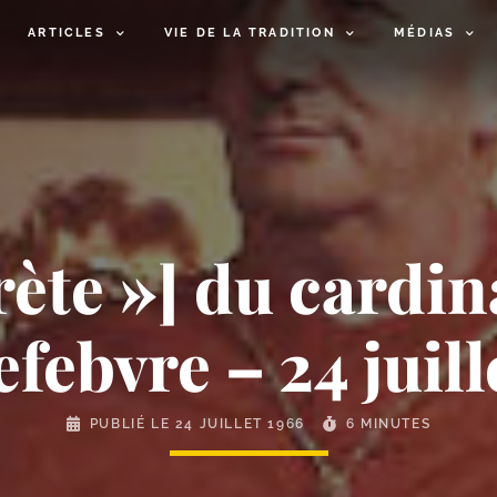
ARTICLES
VIE DE LA TRADITION
MÉDIAS
rète »] du cardin
febvre – 24 juill
PUBLIÉ LE
24 JUILLET 1966
6 MINUTES