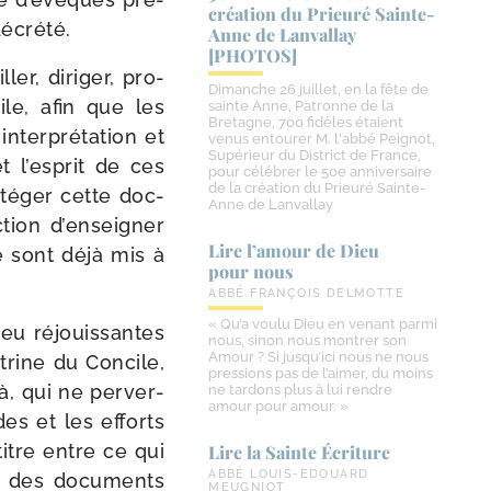
création du Prieuré Sainte-​
décrété.
Anne de Lanvallay
[PHOTOS]
ler, diri­ger, pro­
Dimanche 26 juillet, en la fête de
le, afin que les
sainte Anne, Patronne de la
Bretagne, 700 fidèles étaient
er­pré­ta­tion et
venus entourer M. l'abbé Peignot,
Supérieur du District de France,
t l’es­prit de ces
pour célébrer le 50e anniversaire
de la création du Prieuré Sainte-
té­ger cette doc­
Anne de Lanvallay
tion d’en­sei­gner
Lire l’amour de Dieu
e sont déjà mis à
pour nous
ABBÉ FRANÇOIS DELMOTTE
« Qu’a voulu Dieu en venant parmi
eu réjouis­santes
nous, sinon nous montrer son
Amour ? Si jusqu’ici nous ne nous
c­trine du Concile,
pressions pas de l’aimer, du moins
là, qui ne per­ver­
ne tardons plus à lui rendre
amour pour amour. »
des et les efforts
 titre entre ce qui
Lire la Sainte Écriture
ABBÉ LOUIS-EDOUARD
en des docu­ments
MEUGNIOT