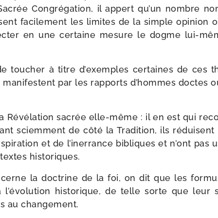
 Sacrée Congrégation, il appert qu’un nombre non
ent faci­le­ment les limites de la simple opi­nion o
ec­ter en une cer­taine mesure le dogme lui-​mêm
 de tou­cher à titre d’exemples cer­taines de ces t
se mani­festent par les rap­ports d’hommes doctes o
 la Révélation sacrée elle-​même : il en est qui rec
ant sciem­ment de côté la Tradition, ils réduisent au
ns­pi­ra­tion et de l’i­ner­rance bibliques et n’ont pas
textes historiques.
cerne la doc­trine de la foi, on dit que les for­mu
’é­vo­lu­tion his­to­rique, de telle sorte que leur s
is au changement.