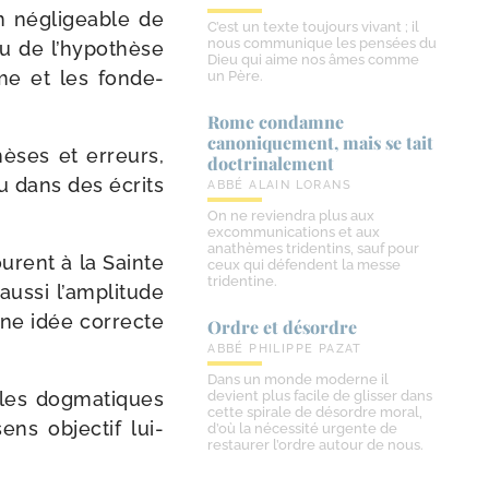
 négli­geable de
C’est un texte toujours vivant ; il
nous communique les pensées du
u de l’hy­po­thèse
Dieu qui aime nos âmes comme
e et les fon­de­
un Père.
Rome condamne
canoniquement, mais se tait
hèses et erreurs,
doctrinalement
u dans des écrits
ABBÉ ALAIN LORANS
On ne reviendra plus aux
excommunications et aux
anathèmes tridentins, sauf pour
ourent à la Sainte
ceux qui défendent la messe
tridentine.
s­si l’am­pli­tude
 une idée cor­recte
Ordre et désordre
ABBÉ PHILIPPE PAZAT
Dans un monde moderne il
les dog­ma­tiques
devient plus facile de glisser dans
cette spirale de désordre moral,
ens objec­tif lui-​
d’où la nécessité urgente de
restaurer l’ordre autour de nous.