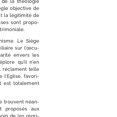
e la théo­lo­gie
ègle objec­tive de
 la légi­ti­mi­té de
uses sont pro­po­
atrimoniale.
­nisme. Le Siège
liaire sur l’œ­cu­
a­ri­té envers les
déplore qu’il n’en
e, réclament telle
 l’Eglise, favo­ri­
t est tota­le­ment
 se trouvent néan­
 pro­po­sés aux
oin de les répri­