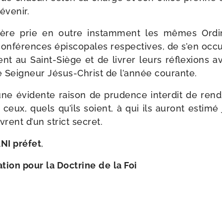
évenir.
ère prie en outre ins­tam­ment les mêmes Ordin
onfé­rences épis­co­pales res­pec­tives, de s’en occu
ent au Saint-​Siège et de livrer leurs réflexions a
e Seigneur Jésus-​Christ de l’an­née courante.
une évi­dente rai­son de pru­dence inter­dit de re
 ceux, quels qu’ils soient, à qui ils auront esti­m
vrent d’un strict secret.
NI pré­fet
,
tion pour
la Doctrine
de
la Foi