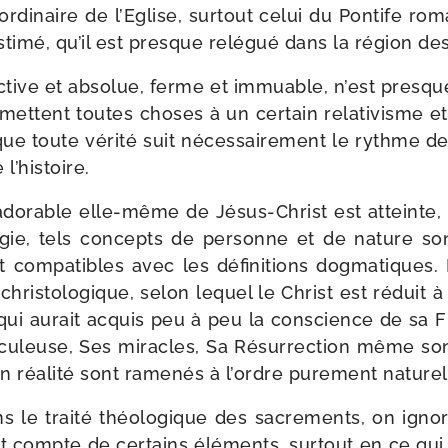
rdi­naire de l’Eglise, sur­tout celui du Pontife roma
s­ti­mé, qu’il est presque relé­gué dans la région de
ec­tive et abso­lue, ferme et immuable, n’est pres
u­mettent toutes choses à un cer­tain rela­ti­visme et
que toute véri­té suit néces­sai­re­ment le rythme de l
l’histoire.
do­rable elle-​même de Jésus-​Christ est atteinte,
­lo­gie, tels concepts de per­sonne et de nature s
ment com­pa­tibles avec les défi­ni­tions dog­ma­tique
hris­to­lo­gique, selon lequel le Christ est réduit à 
i aurait acquis peu à peu la conscience de sa Fil
­cu­leuse, Ses miracles, Sa Résurrection même so
n réa­li­té sont rame­nés à l’ordre pure­ment naturel
le trai­té théo­lo­gique des sacre­ments, on igno
nt compte de cer­tains élé­ments, sur­tout en ce qu