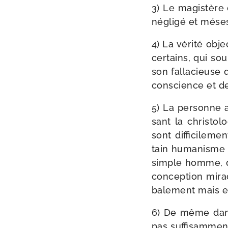
3) Le magis­tère o
négli­gé et més­e
4) La véri­té obj
cer­tains, qui so
son fal­la­cieuse 
conscience et de 
5) La per­sonne a
sant la chris­to
sont dif­fi­ci­le­
tain huma­nisme c
simple homme, qu
concep­tion mira
ba­le­ment mais e
6) De même dans 
pas suf­fi­sam­me