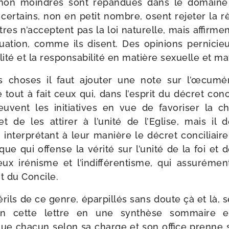
non moindres sont répan­dues dans le domaine d
cer­tains, non en petit nombre, osent reje­ter la r
utres n’ac­ceptent pas la loi natu­relle, mais affirment
ua­tion, comme ils disent. Des opi­nions per­ni­cie
i­té et la res­pon­sa­bi­li­té en matière sexuelle et m
s choses il faut ajou­ter une note sur l’œ­cu­mé
tout à fait ceux qui, dans l’es­prit du décret conci­
vent les ini­tia­tives en vue de favo­ri­ser la ch
t de les atti­rer à l’u­ni­té de l’Eglise, mais il 
nter­pré­tant à leur manière le décret conci­liair
e qui offense la véri­té sur l’u­ni­té de la foi et de
ux iré­nisme et l’in­dif­fé­ren­tisme, qui assu­ré­men
rit du Concile.
rils de ce genre, épar­pillés sans doute çà et là,
n cette lettre en une syn­thèse som­maire et
 que cha­cun selon sa charge et son office prenne s