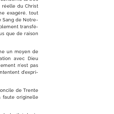
 réelle du Christ
e exa­gé­ré, tout
le Sang de Notre-​
­ple­ment trans­fé­
plus que de rai­son
omme un moyen de
lia­tion avec Dieu
re­ment n’est pas
ntentent d’ex­pri­
concile de Trente
aute ori­gi­nelle