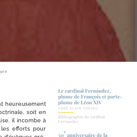
1966
Le cardinal Fernández,
plume de François et porte-​
plume de Léon XIV
 heu­reu­se­ment
ABBÉ ALAIN LORANS
tri­nale, soit en
Bibliographie du cardinal
glise, il incombe à
Fernandez
les efforts pour
e
50
anniversaire de la
e d’é­vêques pré­