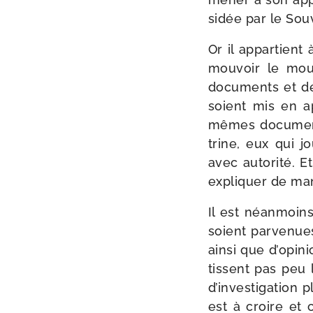
si­dée par le Sou
Or il appar­tient 
mou­voir le mou
docu­ments et dé
soient mis en app
mêmes docu­men
trine, eux qui jo
avec auto­ri­té.
expli­quer de man
Il est néan­moin
soient par­ve­nues
ain­si que d’o­pi­
tissent pas peu l
d’in­ves­ti­ga­tio
est à croire et 