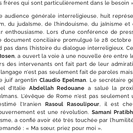
s frères qui sont par­ti­cu­liè­re­ment dans le besoin 
e audience géné­rale inter­re­li­gieuse, huit repré­
am, du judaïsme, de l’hindouisme, du jaï­nisme et
r enthou­siasme. Lors d’une confé­rence de presse
 docu­ment conci­liaire pro­mul­gué le 28 octobr
s dans l’histoire du dia­logue inter­re­li­gieux. Ce 
Rosen
, a ouvert la voie à une nou­velle ère entre l
urs des inter­ve­nants ont fait part de leur admi­ra
lan­gage n’est pas seule­ment fait de paroles mais
e juif argen­tin
Claudio Epelman
. Le secré­taire 
rel d’Italie
Abdellah Redouane
a salué la proxi­
l­mans. L’évêque de Rome n’est pas seule­ment 
esti­mé l’Iranien
Rasoul Rasoulipour
, il est ch
u­ver­ne­ment est une révo­lu­tion.
Samani Pratib
nisme, a confié avoir été très tou­chée par l’humil
 deman­dé : « Ma sœur, priez pour moi ».