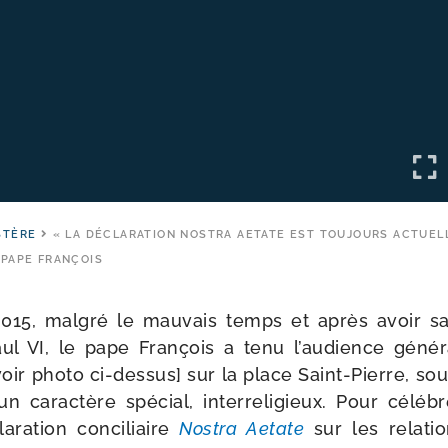
STÈRE
« LA DÉCLARATION NOSTRA AETATE EST TOUJOURS ACTUEL
PAPE FRANÇOIS
015, mal­gré le mau­vais temps et après avoir s
ul VI, le pape François a tenu l’audience géné­r
ir pho­to ci-​dessus] sur la place Saint-​Pierre, sou
un carac­tère spé­cial, inter­re­li­gieux. Pour célé­b
aration conci­liaire
Nostra Aetate
sur les rela­tio