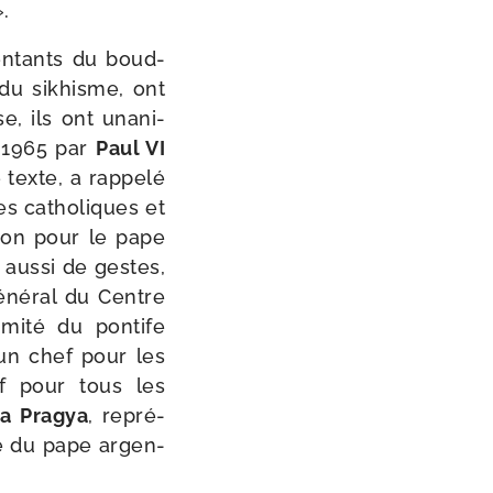
».
sen­tants du boud­
 du sikhisme, ont
, ils ont una­ni­
e 1965 par
Paul VI
texte, a rap­pe­lé
es catho­liques et
­tion pour le pape
 aus­si de gestes,
géné­ral du Centre
mi­té du pon­tife
un chef pour les
ef pour tous les
ha Pragya
, repré­
ité du pape argen­