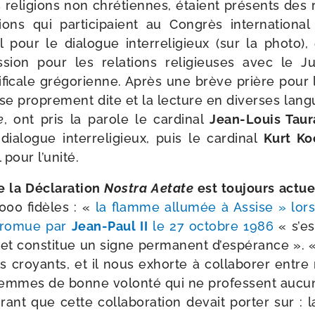
s reli­gions non chré­tiennes, étaient pré­sents des 
­gions qui par­ti­ci­paient au Congrès inter­na­tio­na
al pour le dia­logue inter­re­li­gieux (sur la pho­to), 
ion pour les rela­tions reli­gieuses avec le 
ti­fi­cale gré­go­rienne. Après une brève prière pou
se pro­pre­ment dite et la lec­ture en diverses lan
e
, ont pris la parole le car­di­nal
Jean-​Louis Tau
a­logue inter­re­li­gieux, puis le car­di­nal
Kurt Ko
l pour l’unité.
e la Déclaration
Nostra Aetate
est tou­jours actue
000 fidèles : «
la flamme allu­mée à Assise » lors
e pro­mue par
Jean-​Paul II
le 27 octobre 1986
« s’es
et consti­tue un signe per­ma­nent d’espérance »
 croyants, et il nous exhorte à col­la­bo­rer entr
mmes de bonne volon­té qui ne pro­fessent aucune r
u­rant que cette col­la­bo­ra­tion devait por­ter sur : 