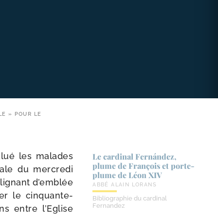
LE » POUR LE
alué les malades
Le cardinal Fernández,
plume de François et porte-​
ale du mer­cre­di
plume de Léon XIV
­li­gnant d’emblée
ABBÉ ALAIN LORANS
rer le cin­quan­te­
Bibliographie du cardinal
Fernandez
ns entre l’Eglise