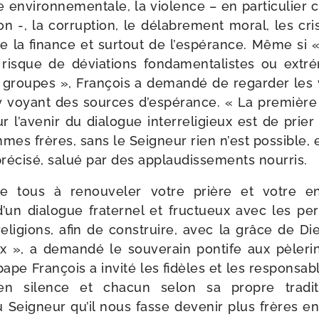
se envi­ron­ne­men­tale, la vio­lence – en par­ti­cu­lie
on -, la cor­rup­tion, le déla­bre­ment moral, les cri
e la finance et sur­tout de l’espérance. Même si «
 risque de dévia­tions fon­da­men­ta­listes ou ext
s groupes », François a deman­dé de regar­der les 
y voyant des sources d’espérance. « La pre­mièr
 l’avenir du dia­logue inter­re­li­gieux est de prie
es frères, sans le Seigneur rien n’est pos­sible, e
 pré­ci­sé, salué par des applau­dis­se­ments nourris.
e tous à renou­ve­ler votre prière et votre e
’un dia­logue fra­ter­nel et fruc­tueux avec les pe
reli­gions, afin de construire, avec la grâce de 
ix », a deman­dé le sou­ve­rain pon­tife aux pèle­ri
ape François a invi­té les fidèles et les res­pon­sab
n silence et cha­cun selon sa propre tra­di­ti
eigneur qu’il nous fasse deve­nir plus frères en