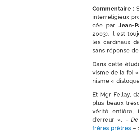
Commentaire :
S
inter­re­li­gieux 
cée par
Jean-​
2003), il est tou
les car­di­naux d
sans réponse de 
Dans cette étude
visme de la foi »
nisme « dis­loqu
Et Mgr Fellay, d
plus beaux tré­s
véri­té entière,
d’erreur ». –
De 
frères prêtres
– 