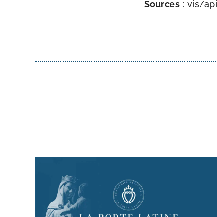
Sources
: vis/​a