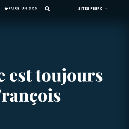
FAIRE UN DON
SITES FSSPX
e est toujours
François