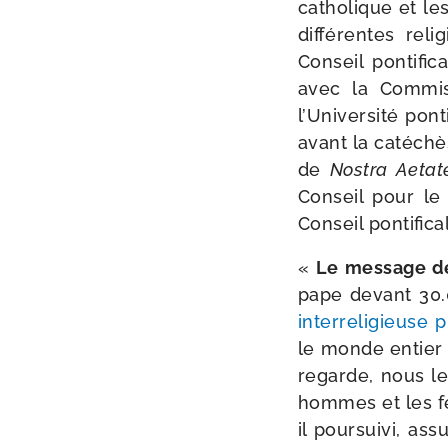
catho­lique et le
dif­fé­rentes reli
Conseil pon­ti­fi­c
avec la Commiss
l’Université pon­
avant la caté­chè
de
Nostra Aetat
Conseil pour le di
Conseil pon­ti­fi­ca
«
Le mes­sage d
pape devant 30.
inter­re­li­gieus
le monde entier 
regarde, nous les
hommes et les fe
il pour­sui­vi, ass