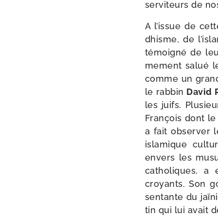
ser­vi­teurs de no
A l’issue de cett
dhisme, de l’isl
témoi­gné de leu
me­ment salué le
comme un grand pa
le rab­bin
David 
les juifs. Plusie
François dont le 
a fait obser­ver l
isla­mique cultu­
envers les musu
catho­liques, a 
croyants. Son go
sen­tante du jaï­
tin qui lui avait