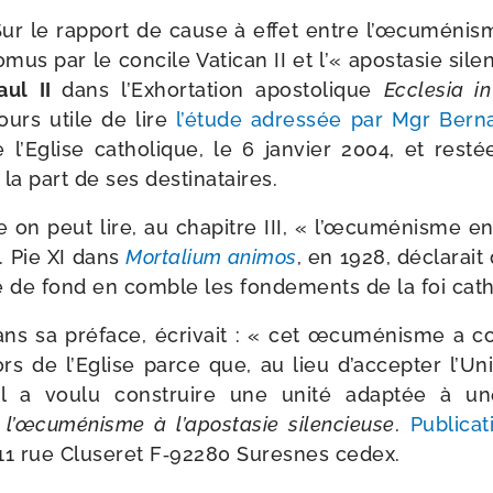
ur le rap­port de cause à effet entre l’œcuménism
pro­mus par le concile Vatican II et l’« apos­ta­sie si
Paul II
dans l’Exhortation apos­to­lique
Ecclesia i
­jours utile de lire
l’étude adres­sée par Mgr Bern
e l’Eglise catho­lique, le 6 jan­vier 2004, et res­t
la part de ses destinataires.
 on peut lire, au cha­pitre III, « l’œcuménisme eng
. Pie XI dans
Mortalium ani­mos
, en 1928, décla­rai
e de fond en comble les fon­de­ments de la foi cat
ans sa pré­face, écri­vait : « cet œcu­mé­nisme a 
ors de l’Eglise parce que, au lieu d’accepter l’Uni
 il a vou­lu construire une uni­té adap­tée à u
l’œcuménisme à l’apostasie silen­cieuse
.
Publicat
11 rue Cluseret F‑92280 Suresnes cedex.