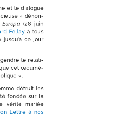
e et le dia­logue
len­cieuse » dénon­
n Europa
(28 juin
ard Fellay
à tous
ée jusqu’à ce jour
endre le rela­ti­
t que cet œcu­mé­
holique ».
comme détruit les
té fon­dée sur la
ne véri­té mariée
ion Lettre à nos