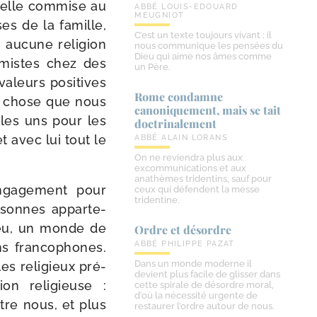
r celle com­mise au
ABBÉ LOUIS-EDOUARD
MEUGNIOT
ses de la famille,
C’est un texte toujours vivant ; il
 aucune reli­gion
nous communique les pensées du
Dieu qui aime nos âmes comme
ré­mistes chez des
un Père.
valeurs posi­tives
Rome condamne
e chose que nous
canoniquement, mais se tait
r les uns pour les
doctrinalement
t avec lui tout le
ABBÉ ALAIN LORANS
On ne reviendra plus aux
excommunications et aux
anathèmes tridentins, sauf pour
nga­ge­ment pour
ceux qui défendent la messe
tridentine.
r­sonnes appar­te­
Dieu, un monde de
Ordre et désordre
ABBÉ PHILIPPE PAZAT
ns fran­co­phones.
Dans un monde moderne il
les reli­gieux pré­
devient plus facile de glisser dans
on reli­gieuse :
cette spirale de désordre moral,
d’où la nécessité urgente de
tre nous, et plus
restaurer l’ordre autour de nous.