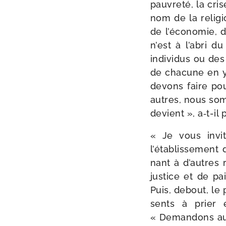
pau­vre­té, la cri
nom de la reli­gi
de l’économie, d
n’est à l’abri du
indi­vi­dus ou de
de cha­cune en 
devons faire pour
autres, nous somm
devient », a‑t-​il
« Je vous invit
l’établissement d
nant à d’autres 
jus­tice et de pa
Puis, debout, le p
sents à prier e
« Demandons au S