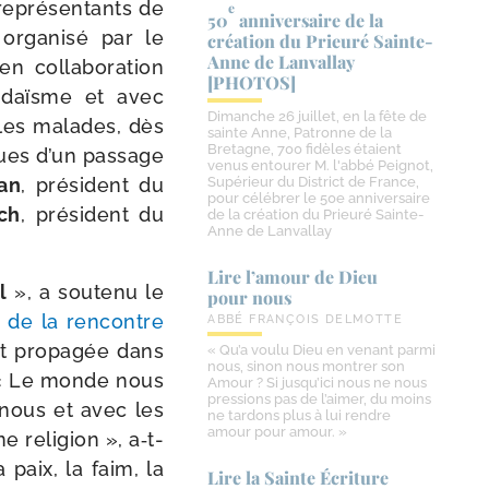
repré­sen­tants de
e
50
anniversaire de la
l orga­ni­sé par le
création du Prieuré Sainte-​
Anne de Lanvallay
en col­la­bo­ra­tion
[PHOTOS]
Judaïsme et avec
Dimanche 26 juillet, en la fête de
r les malades, dès
sainte Anne, Patronne de la
Bretagne, 700 fidèles étaient
gues d’un pas­sage
venus entourer M. l'abbé Peignot,
ran
, pré­sident du
Supérieur du District de France,
pour célébrer le 50e anniversaire
ch
, pré­sident du
de la création du Prieuré Sainte-
Anne de Lanvallay
Lire l’amour de Dieu
l
», a sou­te­nu le
pour nous
 de la ren­contre
ABBÉ FRANÇOIS DELMOTTE
t pro­pa­gée dans
« Qu’a voulu Dieu en venant parmi
nous, sinon nous montrer son
. « Le monde nous
Amour ? Si jusqu’ici nous ne nous
pressions pas de l’aimer, du moins
e nous et avec les
ne tardons plus à lui rendre
amour pour amour. »
eli­gion », a‑t-​
la paix, la faim, la
Lire la Sainte Écriture