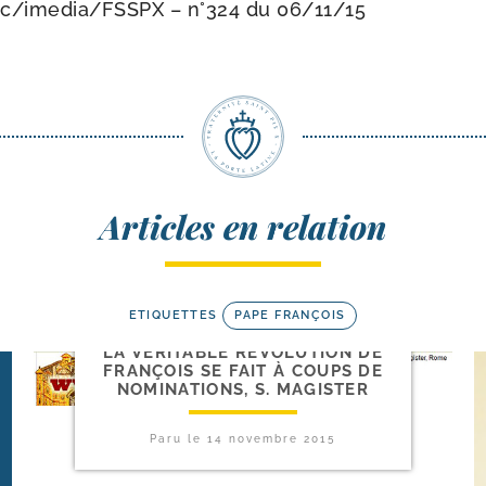
pic/​imedia/​FSSPX – n°324 du 06/​11/​15
Articles en relation
ETIQUETTES
PAPE FRANÇOIS
LA VÉRITABLE RÉVOLUTION DE
FRANÇOIS SE FAIT À COUPS DE
NOMINATIONS, S. MAGISTER
Paru le
14 novembre 2015