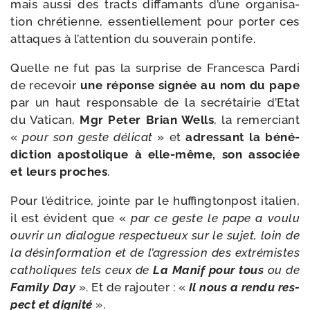
mais aus­si des tracts dif­fa­mants d’une orga­ni­sa­
tion chré­tienne, essen­tiel­le­ment pour por­ter ces
attaques à l’at­ten­tion du sou­ve­rain pontife.
Quelle ne fut pas la sur­prise de Francesca Pardi
de rece­voir
une réponse signée au nom du pape
par un haut res­pon­sable de la secré­tai­rie d’Etat
du Vatican,
Mgr Peter Brian Wells
, la remer­ciant
«
pour son geste déli­cat
» et
adres­sant la béné­
dic­tion apos­to­lique à elle-​même, son asso­ciée
et leurs proches
.
Pour l’é­di­trice, jointe par le huf­fing­ton­post ita­lien,
il est évident que «
par ce geste le pape a vou­lu
ouvrir un dia­logue res­pec­tueux sur le sujet, loin de
la dés­in­for­ma­tion et de l’a­gres­sion des extré­mistes
catho­liques tels ceux de
La Manif pour tous
ou de
Family Day
». Et de rajou­ter : «
Il nous a ren­du res­
pect et digni­té
».