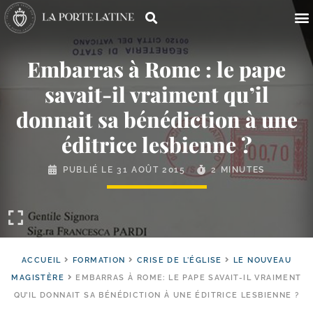
Embarras à Rome : le pape
savait-​il vraiment qu’il
donnait sa bénédiction à une
éditrice lesbienne ?
PUBLIÉ LE
31 AOÛT 2015
2 MINUTES
ACCUEIL
FORMATION
CRISE DE L'ÉGLISE
LE NOUVEAU
MAGISTÈRE
EMBARRAS À ROME: LE PAPE SAVAIT-IL VRAIMENT
QU’IL DONNAIT SA BÉNÉDICTION À UNE ÉDITRICE LESBIENNE ?