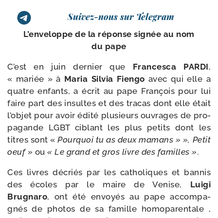
Suivez-nous sur Telegram
L’enveloppe de la réponse signée au nom
du pape
C’est en juin der­nier que
Francesca PARDI
,
« mariée » à
Maria Silvia Fiengo
avec qui elle a
quatre enfants, a écrit au pape François pour lui
faire part des insultes et des tra­cas dont elle était
l’ob­jet pour avoir édi­té plu­sieurs ouvrages de pro­
pa­gande LGBT ciblant les plus petits dont les
titres sont «
Pourquoi tu as deux mamans » », Petit
oeuf »
ou
« Le grand et gros livre des familles »
.
Ces livres décriés par les catho­liques et ban­nis
des écoles par le maire de Venise,
Luigi
Brugnaro
, ont été envoyés au pape accom­pa­
gnés de pho­tos de sa famille homo­pa­ren­tale ,