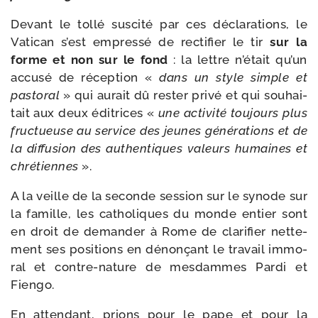
Devant le tol­lé sus­ci­té par ces décla­ra­tions, le
Vatican s’est empres­sé de rec­ti­fier le tir
sur la
forme et non sur le fond
: la lettre n’é­tait qu’un
accu­sé de récep­tion «
dans un style simple et
pas­to­ral
» qui aurait dû res­ter pri­vé et qui sou­hai­
tait aux deux édi­trices «
une acti­vi­té tou­jours plus
fruc­tueuse au ser­vice des jeunes géné­ra­tions et de
la dif­fu­sion des authen­tiques valeurs humaines et
chré­tiennes
».
A la veille de la seconde ses­sion sur le synode sur
la famille, les catho­liques du monde entier sont
en droit de deman­der à Rome de cla­ri­fier net­te­
ment ses posi­tions en dénon­çant le tra­vail immo­
ral et contre-​nature de mes­dammes Pardi et
Fiengo.
En atten­dant, prions pour le pape et pour la