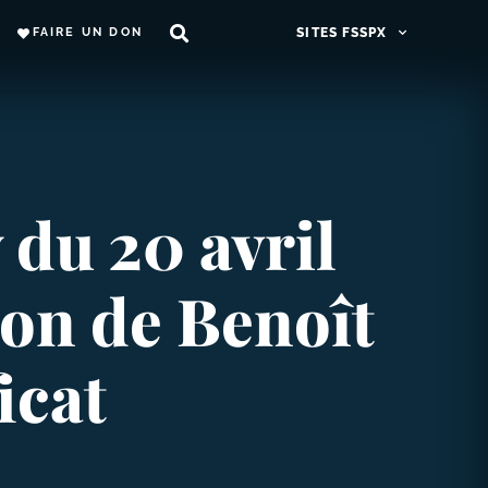
FAIRE UN DON
SITES FSSPX
du 20 avril
ion de Benoît
icat