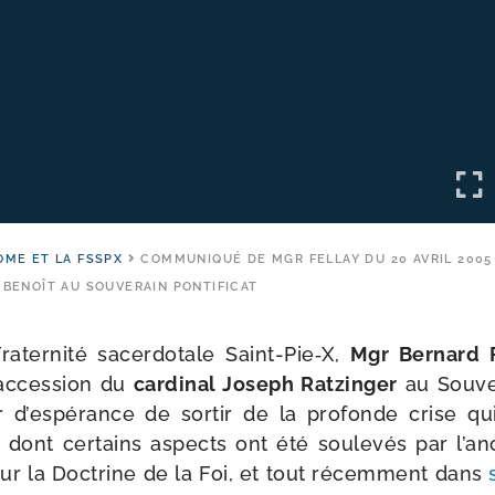
OME ET LA FSSPX
COMMUNIQUÉ DE MGR FELLAY DU 20 AVRIL 2005
 BENOÎT AU SOUVERAIN PONTIFICAT
ternité sacer­do­tale Saint-​Pie‑X,
Mgr Bernard F
l’accession du
car­di­nal Joseph Ratzinger
au Souver
 d’espérance de sor­tir de la pro­fonde crise qu
e dont cer­tains aspects ont été sou­le­vés par l’a
r la Doctrine de la Foi, et tout récem­ment dans