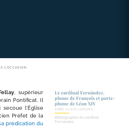
 À L’OCCASION
ellay
, supé­rieur
Le cardinal Fernández,
plume de François et porte-​
ain Pontificat. Il
plume de Léon XIV
i secoue l’Église
ABBÉ ALAIN LORANS
ncien Préfet de la
Bibliographie du cardinal
Fernandez
sa pré­di­ca­tion du