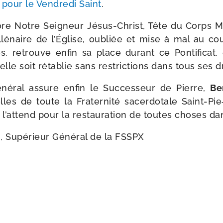
pour le Vendredi Saint
.
re Notre Seigneur Jésus-​Christ, Tête du Corps M
l­lé­naire de l’Église, oubliée et mise à mal au c
s, retrouve enfin sa place durant ce Pontificat,
nelle soit réta­blie sans res­tric­tions dans tous ses d
né­ral assure enfin le Successeur de Pierre,
Be
lles de toute la Fraternité sacer­do­tale Saint-​Pi
 l’attend pour la res­tau­ra­tion de toutes choses da
, Supérieur Général de la FSSPX