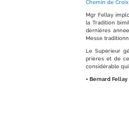
Chemin de Croix 
Mgr Fellay implo
la Tradition bimi
der­nières année
Messe tra­di­tion­
Le Supérieur gé
prières et de ce
consi­dé­rable qui
+ Bernard Fellay