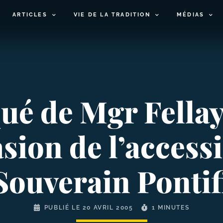
ARTICLES
VIE DE LA TRADITION
MÉDIAS
 de Mgr Fellay 
asion de l’access
Souverain Pontif
PUBLIÉ LE
20 AVRIL 2005
1 MINUTES