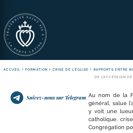
ACCUEIL
FORMATION
CRISE DE L'ÉGLISE
RAPPORTS ENTRE R
DE L’ACCESSION DE
Au nom de la Fra
Suivez-nous sur Telegram
géné­ral, salue 
y voit une lueur
catho­lique, cris
Congrégation pou