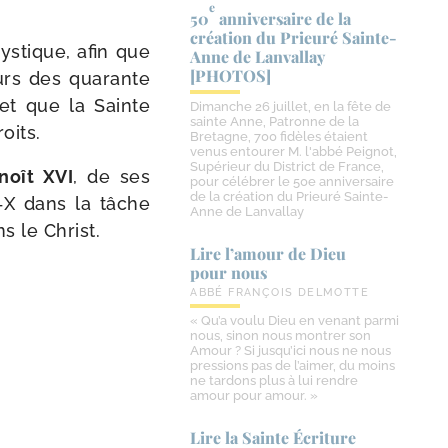
e
50
anniversaire de la
création du Prieuré Sainte-​
ystique, afin que
Anne de Lanvallay
[PHOTOS]
ours des qua­rante
 et que la Sainte
Dimanche 26 juillet, en la fête de
sainte Anne, Patronne de la
roits.
Bretagne, 700 fidèles étaient
venus entourer M. l'abbé Peignot,
Supérieur du District de France,
noît XVI
, de ses
pour célébrer le 50e anniversaire
de la création du Prieuré Sainte-
e‑X dans la tâche
Anne de Lanvallay
ns le Christ.
Lire l’amour de Dieu
pour nous
ABBÉ FRANÇOIS DELMOTTE
« Qu’a voulu Dieu en venant parmi
nous, sinon nous montrer son
Amour ? Si jusqu’ici nous ne nous
pressions pas de l’aimer, du moins
ne tardons plus à lui rendre
amour pour amour. »
Lire la Sainte Écriture