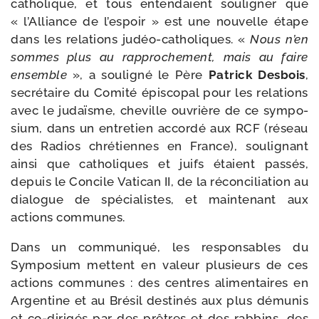
catho­lique, et tous enten­daient sou­li­gner que
« l’Alliance de l’espoir » est une nou­velle étape
dans les rela­tions judéo-​catholiques. «
Nous n’en
sommes plus au rap­pro­che­ment, mais au faire
ensemble
», a sou­li­gné le Père
Patrick Desbois
,
secré­taire du Comité épis­co­pal pour les rela­tions
avec le judaïsme, che­ville ouvrière de ce sym­po­
sium, dans un entre­tien accor­dé aux RCF (réseau
des Radios chré­tiennes en France), sou­li­gnant
ain­si que catho­liques et juifs étaient pas­sés,
depuis le Concile Vatican II, de la récon­ci­lia­tion au
dia­logue de spé­cia­listes, et main­te­nant aux
actions communes.
Dans un com­mu­ni­qué, les res­pon­sables du
Symposium mettent en valeur plu­sieurs de ces
actions com­munes : des centres ali­men­taires en
Argentine et au Brésil des­ti­nés aux plus dému­nis
et co-​dirigés par des prêtres et des rab­bins, des