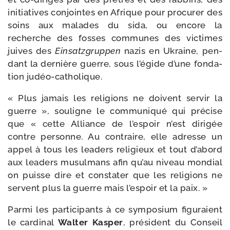
ini­tia­tives conjointes en Afrique pour pro­cu­rer des
soins aux malades du sida, ou encore la
recherche des fosses com­munes des vic­times
juives des
Einsatzgruppen
nazis en Ukraine, pen­
dant la der­nière guerre, sous l’égide d’une fon­da­
tion judéo-catholique.
« Plus jamais les reli­gions ne doivent ser­vir la
guerre », sou­ligne le com­mu­ni­qué qui pré­cise
que « cette Alliance de l’espoir n’est diri­gée
contre per­sonne. Au contraire, elle adresse un
appel à tous les lea­ders reli­gieux et tout d’abord
aux lea­ders musul­mans afin qu’au niveau mon­dial
on puisse dire et consta­ter que les reli­gions ne
servent plus la guerre mais l’espoir et la paix. »
Parmi les par­ti­ci­pants à ce sym­po­sium figu­raient
le car­di­nal
Walter Kasper
, pré­sident du Conseil