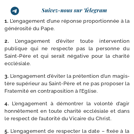
Suivez-nous sur Telegram
1.
L’engagement d’une réponse pro­por­tion­née à la
géné­ro­si­té du Pape.
2.
L’engagement d’éviter toute inter­ven­tion
publique qui ne res­pecte pas la per­sonne du
Saint-​Père et qui serait néga­tive pour la cha­ri­té
ecclésiale.
3.
L’engagement d’éviter la pré­ten­tion d’un magis­
tère supé­rieur au Saint-​Père et ne pas pro­po­ser la
Fraternité en contra­po­si­tion à I’Eglise.
4.
L’engagement à démon­trer la volon­té d’agir
hon­nê­te­ment en toute cha­ri­té ecclé­siale et dans
le res­pect de I’autorité du Vicaire du Christ.
5.
L’engagement de res­pec­ter la date – fixée à la