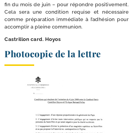
fin du mois de juin – pour répondre posi­ti­ve­ment.
Cela sera une condi­tion requise et néces­saire
comme pré­pa­ra­tion immé­diate à I’adhésion pour
accom­plir a pleine communion.
Castrillon card. Hoyos
Photocopie de la lettre