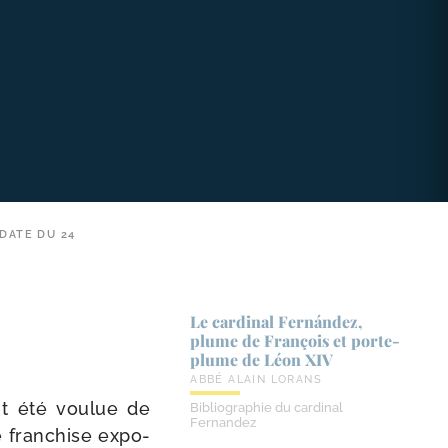
 DATE DU 24
Le cardinal Fernández,
plume de François et porte-​
plume de Léon XIV
ABBÉ ALAIN LORANS
t été vou­lue de
Bibliographie du cardinal
Fernandez
 fran­chise expo­