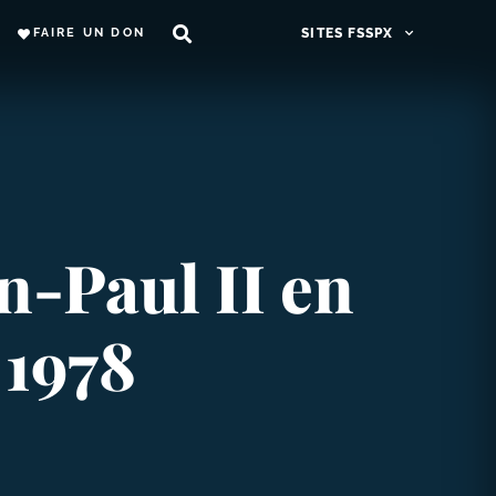
FAIRE UN DON
SITES FSSPX
n-​Paul II en
 1978