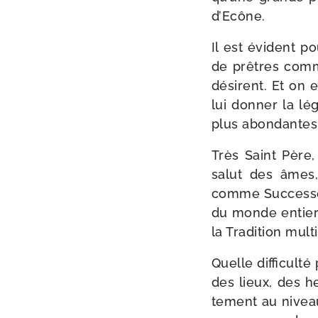
d’Ecône.
Il est évident po
de prêtres comme
dési­rent. Et on 
lui don­ner la lé
plus abondantes
Très Saint Père,
salut des âmes,
comme Successeur
du monde entier :
la Tradition mul­ti­
Quelle dif­fi­cul­
des lieux, des he
te­ment au niveau