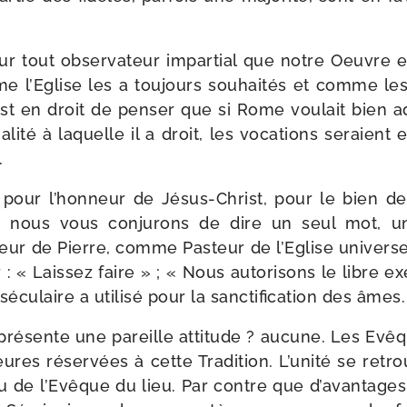
ur tout obser­va­teur impar­tial que notre Oeuvre 
 l’Eglise les a tou­jours sou­hai­tés et comme les 
est en droit de pen­ser que si Rome vou­lait bien a
ga­li­té à laquelle il a droit, les voca­tions seraien
.
 pour l’hon­neur de Jésus-​Christ, pour le bien de 
 nous vous conju­rons de dire un seul mot, u
 de Pierre, comme Pasteur de l’Eglise uni­ver­s
 « Laissez faire » ; « Nous auto­ri­sons le libre e
sé­cu­laire a uti­li­sé pour la sanc­ti­fi­ca­tion des âmes
té pré­sente une pareille atti­tude ? aucune. Les Evê
ures réser­vées à cette Tradition. L’unité se retrou
 de l’Evêque du lieu. Par contre que d’a­van­tages 