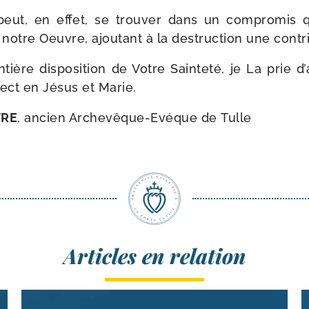
peut, en effet, se trou­ver dans un com­pro­mis qu
re notre Oeuvre, ajou­tant à la des­truc­tion une contri
tière dis­po­si­tion de Votre Sainteté, je La prie 
­pect en Jésus et Marie.
VRE
, ancien Archevêque-​Evéque de Tulle
Articles en relation