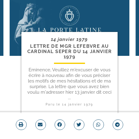
14 janvier 1979
LETTRE DE MGR LEFEBVRE AU
CARDINAL SEPER DU 14 JANVIER
1979
Eminence, Veuillez m'excuser de vous
écrire à nouveau afin de vous préciser
les motifs de mes hésitations et de ma
surprise. La lettre que vous avez bien
voulu m'adresser hier 13 janvier dit ceci
...
Paru le
14 janvier 1979