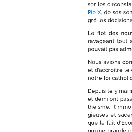
ser les cir­cons­
Pie X
, de ses sém
gré les déci­sio
Le flot des nou­
rava­geant tout s
pou­vait pas adme
Nous avions donc 
et d’ac­croître l
notre foi catho­l
Depuis le 5 mai 
et demi ont pas­s
théisme, l’im­mo­r
gieuses et sacer
que le fait d’Ec
qu’une grande par­