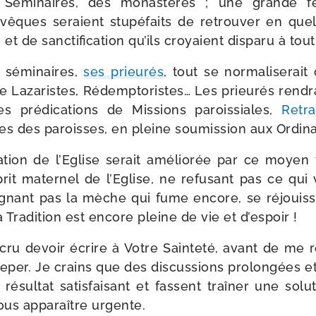
 Séminaires, des monas­tères ; une grande fe
vêques seraient stu­pé­faits de retrou­ver en q
t de sanc­ti­fi­ca­tion qu’ils croyaient dis­pa­ru à tou
 sémi­naires,
ses prieu­rés
, tout se nor­ma­li­se­r
 Lazaristes, Rédemptoristes… Les prieu­rés ren­dra
s pré­di­ca­tions de Missions parois­siales,
Retra
ices des paroisses, en pleine sou­mis­sion aux Ordina
­tion de l’Eglise serait amé­lio­rée par ce moyen 
prit mater­nel de l’Eglise, ne refu­sant pas ce qui
i­gnant pas la mèche qui fume encore, se réjouis­s
 Tradition est encore pleine de vie et d’espoir !
i cru devoir écrire à Votre Sainteté, avant de me
eper. Je crains que des dis­cus­sions pro­lon­gées et
ésul­tat satis­fai­sant et fassent traî­ner une solu­
vous appa­raître urgente.