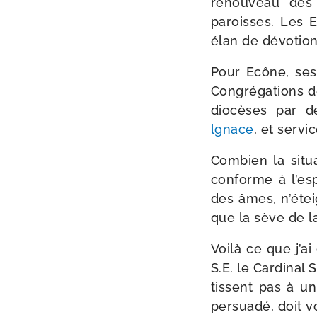
renou­veau des
paroisses. Les E
élan de dévo­tion e
Pour Ecône, ses
Congrégations de
dio­cèses par de
lgnace
, et ser­v
Combien la situa
conforme à l’es­
des âmes, n’é­te
que la sève de la
Voilà ce que j’a
S.E. le Cardinal S
tissent pas à un r
per­sua­dé, doit 