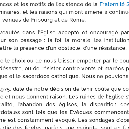
tances et les motifs de l’exis­tence de la
Fraternité 
i­naires, et les rai­sons qui m’ont ame­né à conti­n
ns venues de Fribourg et de Rome.
veau­tés dans l’Eglise accep­té et encou­ra­gé par 
ur son pas­sage : la foi, la morale, les ins­ti­tu­tio
ttre la pré­sence d’un obs­tacle, d’une résistance.
le choix ou de nous lais­ser empor­ter par le cou­
e désastre, ou de résis­ter contre vents et marées p
ique et le sacer­doce catho­lique. Nous ne pou­vions
1975, date de notre déci­sion de tenir coûte que co
é et nous donnent rai­son. Les ruines de l’Eglise s’a
a­li­té, l’a­ban­don des églises, la dis­pa­ri­tion d
­do­tales sont tels que les Evêques com­mencent 
ône est constam­ment évo­qué. Les son­dages d’o­pi­
tie des fidèles, par­fois une majo­ri­té, sont en fav