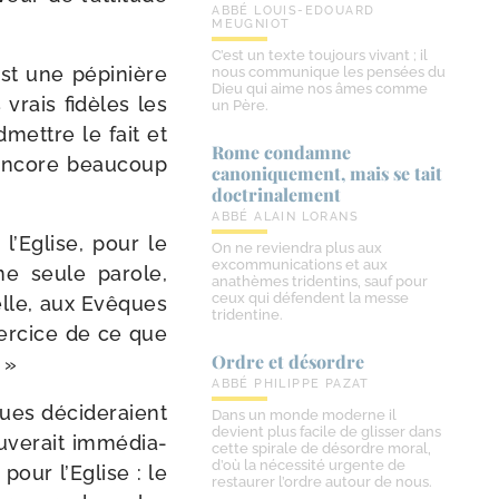
ABBÉ LOUIS-EDOUARD
MEUGNIOT
C’est un texte toujours vivant ; il
est une pépi­nière
nous communique les pensées du
Dieu qui aime nos âmes comme
vrais fidèles les
un Père.
dmettre le fait et
Rome condamne
t encore beau­coup
canoniquement, mais se tait
doctrinalement
ABBÉ ALAIN LORANS
l’Eglise, pour le
On ne reviendra plus aux
excommunications et aux
ne seule parole,
anathèmes tridentins, sauf pour
ceux qui défendent la messe
elle, aux Evêques
tridentine.
xer­cice de ce que
Ordre et désordre
. »
ABBÉ PHILIPPE PAZAT
ques déci­de­raient
Dans un monde moderne il
devient plus facile de glisser dans
­ve­rait immé­dia­
cette spirale de désordre moral,
d’où la nécessité urgente de
pour l’Eglise : le
restaurer l’ordre autour de nous.