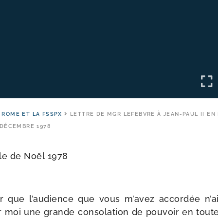
 ROME ET LA FSSPX
LETTRE DE MGR LEFEBVRE À JEAN-PAUL II EN
DÉCEMBRE 1978
ile de Noël 1978
 que l’au­dience que vous m’a­vez accor­dée n’ai
r moi une grande conso­la­tion de pou­voir en toute