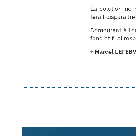
La solu­tion ne 
ferait dis­pa­raît
Demeurant à l’en­
fond et filial res
† Marcel LEFEB