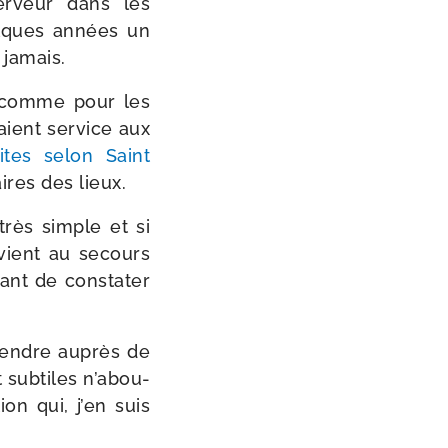
r­veur dans les
uelques années un
t jamais.
ait comme pour les
ient ser­vice aux
ites selon Saint
ires des lieux.
très simple et si
 vient au secours
ant de consta­ter
 rendre auprès de
 sub­tiles n’a­bou­
tion qui, j’en suis