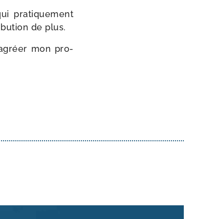
i pra­ti­que­ment
­bu­tion de plus.
d’a­gréer mon pro­