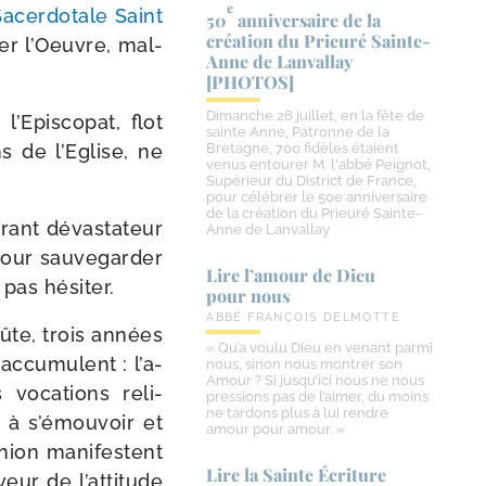
e
Sacerdotale Saint
50
anniversaire de la
création du Prieuré Sainte-​
uer l’Oeuvre, mal­
Anne de Lanvallay
[PHOTOS]
Dimanche 26 juillet, en la fête de
l’Episcopat, flot
sainte Anne, Patronne de la
ns de l’Eglise, ne
Bretagne, 700 fidèles étaient
venus entourer M. l'abbé Peignot,
Supérieur du District de France,
pour célébrer le 50e anniversaire
de la création du Prieuré Sainte-
rant dévas­ta­teur
Anne de Lanvallay
our sau­ve­gar­der
Lire l’amour de Dieu
 pas hésiter.
pour nous
ABBÉ FRANÇOIS DELMOTTE
ûte, trois années
« Qu’a voulu Dieu en venant parmi
c­cu­mulent : l’a­
nous, sinon nous montrer son
Amour ? Si jusqu’ici nous ne nous
es voca­tions reli­
pressions pas de l’aimer, du moins
ne tardons plus à lui rendre
à s’é­mou­voir et
amour pour amour. »
nion mani­festent
Lire la Sainte Écriture
eur de l’at­ti­tude