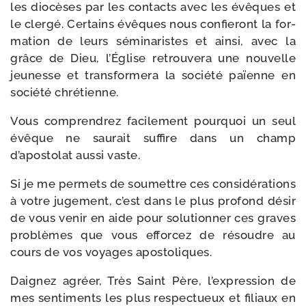
les dio­cèses par les contacts avec les évêques et
le cler­gé. Certains évêques nous confie­ront la for­
ma­tion de leurs sémi­na­ristes et ain­si, avec la
grâce de Dieu, l’Église retrou­ve­ra une nou­velle
jeu­nesse et trans­for­me­ra la socié­té païenne en
socié­té chrétienne.
Vous com­pren­drez faci­le­ment pour­quoi un seul
évêque ne sau­rait suf­fire dans un champ
d’apostolat aus­si vaste.
Si je me per­mets de sou­mettre ces consi­dé­ra­tions
à votre juge­ment, c’est dans le plus pro­fond désir
de vous venir en aide pour solu­tion­ner ces graves
pro­blèmes que vous effor­cez de résoudre au
cours de vos voyages apostoliques.
Daignez agréer, Très Saint Père, l’expression de
mes sen­ti­ments les plus res­pec­tueux et filiaux en