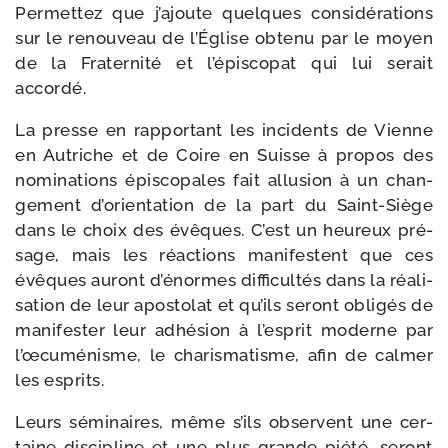
Permettez que j’ajoute quelques consi­dé­ra­tions
sur le renou­veau de l’Église obte­nu par le moyen
de la Fraternité et l’épiscopat qui lui serait
accordé.
La presse en rap­por­tant les inci­dents de Vienne
en Autriche et de Coire en Suisse à pro­pos des
nomi­na­tions épis­co­pales fait allu­sion à un chan­
ge­ment d’orientation de la part du Saint-​Siège
dans le choix des évêques. C’est un heu­reux pré­
sage, mais les réac­tions mani­festent que ces
évêques auront d’énormes dif­fi­cul­tés dans la réa­li­
sa­tion de leur apos­to­lat et qu’ils seront obli­gés de
mani­fes­ter leur adhé­sion à l’esprit moderne par
l’œcuménisme, le cha­ris­ma­tisme, afin de cal­mer
les esprits.
Leurs sémi­naires, même s’ils observent une cer­
taine dis­ci­pline et une plus grande pié­té, seront