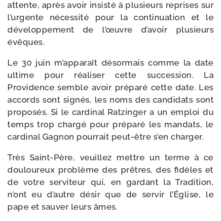
attente, après avoir insis­té à plu­sieurs reprises sur
l’urgente néces­si­té pour la conti­nua­tion et le
déve­lop­pe­ment de l’œuvre d’avoir plu­sieurs
évêques.
Le 30 juin m’apparaît désor­mais comme la date
ultime pour réa­li­ser cette suc­ces­sion. La
Providence semble avoir pré­pa­ré cette date. Les
accords sont signés, les noms des can­di­dats sont
pro­po­sés. Si le car­di­nal Ratzinger a un emploi du
temps trop char­gé pour pré­pa­ré les man­dats, le
car­di­nal Gagnon pour­rait peut-​être s’en charger.
Très Saint-​Père, veuillez mettre un terme à ce
dou­lou­reux pro­blème des prêtres, des fidèles et
de votre ser­vi­teur qui, en gar­dant la Tradition,
n’ont eu d’autre désir que de ser­vir l’Église, le
pape et sau­ver leurs âmes.