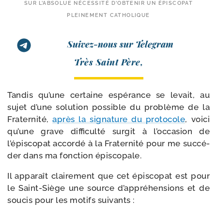
SUR L’ABSOLUE NÉCESSITÉ D’OBTENIR UN ÉPISCOPAT
PLEINEMENT CATHOLIQUE
Suivez-nous sur Telegram
Très Saint Père,
Tandis qu’une cer­taine espé­rance se levait, au
sujet d’une solu­tion pos­sible du pro­blème de la
Fraternité,
après la signa­ture du pro­to­cole
, voi­ci
qu’une grave dif­fi­cul­té sur­git à l’occasion de
l’épiscopat accor­dé à la Fraternité pour me suc­cé­
der dans ma fonc­tion épiscopale.
Il appa­raît clai­re­ment que cet épis­co­pat est pour
le Saint-​Siège une source d’appréhensions et de
sou­cis pour les motifs suivants :