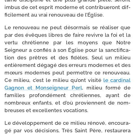
imbus de cet esprit moderne et contri­bue­ront dif­
fi­ci­le­ment au vrai renou­veau de l’Église.
Le renou­veau ne peut désor­mais se réa­li­ser que
par des évêques libres de faire revivre la foi et la
ver­tu chré­tienne par les moyens que Notre
Seigneur a confiés à son Église pour la sanc­ti­fi­ca­
tion des prêtres et des fidèles. Seul un milieu
entiè­re­ment déga­gé des erreurs modernes et des
mœurs modernes peut per­mettre ce renou­veau.
Ce milieu, c’est le milieu qu’ont visi­té
le car­di­nal
Gagnon et Monseigneur Perl
, milieu for­mé de
familles pro­fon­dé­ment chré­tiennes, ayant de
nom­breux enfants, et d’où pro­viennent de nom­
breuses et excel­lentes vocations.
Le déve­lop­pe­ment de ce milieu réno­vé, encou­ra­
gé par vos déci­sions, Très Saint Père, res­tau­re­ra