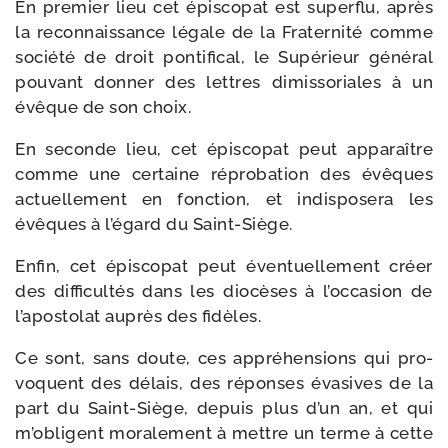
En pre­mier lieu cet épis­co­pat est super­flu, après
la recon­nais­sance légale de la Fraternité comme
socié­té de droit pon­ti­fi­cal, le Supérieur géné­ral
pou­vant don­ner des lettres dimis­so­riales à un
évêque de son choix.
En seconde lieu, cet épis­co­pat peut appa­raître
comme une cer­taine répro­ba­tion des évêques
actuel­le­ment en fonc­tion, et indis­po­se­ra les
évêques à l’égard du Saint-Siège.
Enfin, cet épis­co­pat peut éven­tuel­le­ment créer
des dif­fi­cul­tés dans les dio­cèses à l’occasion de
l’apostolat auprès des fidèles.
Ce sont, sans doute, ces appré­hen­sions qui pro­
voquent des délais, des réponses éva­sives de la
part du Saint-​Siège, depuis plus d’un an, et qui
m’obligent mora­le­ment à mettre un terme à cette