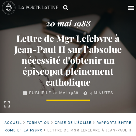
20 mai 1988
Lettre de Mgr Lefebvre à
Jean-​Paul II sur l’absolue
nécessité d’obtenir un
épiscopat pleinement
catholique
PUBLIÉ LE
20 MAI 1988
4 MINUTES
ACCUEIL
FORMATION
CRISE DE L'ÉGLISE
RAPPORTS ENTRE
ROME ET LA FSSPX
LETTRE DE MGR LEFEBVRE À JEAN-PAUL II