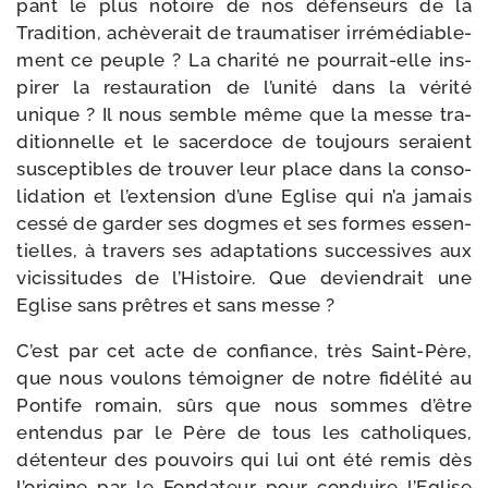
pant le plus notoire de nos défen­seurs de la
Tradition, achè­ve­rait de trau­ma­ti­ser irré­mé­dia­ble­
ment ce peuple ? La cha­ri­té ne pourrait-​elle ins­
pi­rer la res­tau­ra­tion de l’u­ni­té dans la véri­té
unique ? Il nous semble même que la messe tra­
di­tion­nelle et le sacer­doce de tou­jours seraient
sus­cep­tibles de trou­ver leur place dans la conso­
li­da­tion et l’ex­ten­sion d’une Eglise qui n’a jamais
ces­sé de gar­der ses dogmes et ses formes essen­
tielles, à tra­vers ses adap­ta­tions suc­ces­sives aux
vicis­si­tudes de l’Histoire. Que devien­drait une
Eglise sans prêtres et sans messe ?
C’est par cet acte de confiance, très Saint-​Père,
que nous vou­lons témoi­gner de notre fidé­li­té au
Pontife romain, sûrs que nous sommes d’être
enten­dus par le Père de tous les catho­liques,
déten­teur des pou­voirs qui lui ont été remis dès
l’o­ri­gine par le Fondateur pour conduire l’Eglise