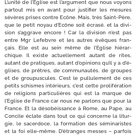
L’unité de l’Eglise est l’ar­gu­ment que nous voyons
par­tout mis en avant pour jus­ti­fier les mesures
sévères prises contre Ecône. Mais, très Saint-​Père,
que le petit noyau d’Ecône soit écra­sé, et la divi­
sion s’ag­grave encore ! Car la divi­sion n’est pas
entre Mgr Lefebvre et les autres évêques fran­
çais. Elle est au sein même de l’Eglise hié­rar­
chique. Il existe actuel­le­ment autant de rites,
autant de pra­tiques, autant d’o­pi­nions qu’il y a d’é­
glises, de prêtres, de com­mu­nau­tés, de groupes
et de grou­pus­cules. C’est le pul­lu­le­ment de ces
petits schismes inté­rieurs, c’est cette pro­li­fé­ra­tion
de reli­gions par­ti­cu­lières qui est la marque de
l’Eglise de France car nous ne par­lons que pour la
France. Et la déso­béis­sance à Rome, au Pape, au
Concile éclate dans tout ce qui concerne la litur­
gie, le sacer­doce, la for­ma­tion des sémi­na­ristes
et la foi elle-​même. D’étranges messes – par­fois