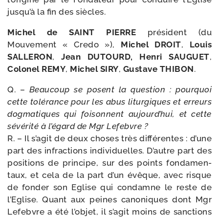
jus­qu’à la fin des siècles.
Michel de SAINT PIERRE
pré­sident (du
Mouvement « Credo »),
Michel DROIT
,
Louis
SALLERON
,
Jean DUTOURD,
Henri SAUGUET
,
Colonel REMY
,
Michel SIRY
,
Gustave THIBON
.
Q. –
Beaucoup se posent la ques­tion : pour­quoi
cette tolé­rance pour les abus litur­giques et erreurs
dog­ma­tiques qui foi­sonnent aujourd’­hui, et cette
sévé­ri­té à l’é­gard de Mgr Lefebvre ?
R. – Il s’a­git de deux choses très dif­fé­rentes : d’une
part des infrac­tions indi­vi­duelles. D’autre part des
posi­tions de prin­cipe, sur des points fon­da­men­
taux, et cela de la part d’un évêque, avec risque
de fon­der son Eglise qui condamne le reste de
l’Eglise. Quant aux peines cano­niques dont Mgr
Lefebvre a été l’ob­jet, il s’a­git moins de sanc­tions