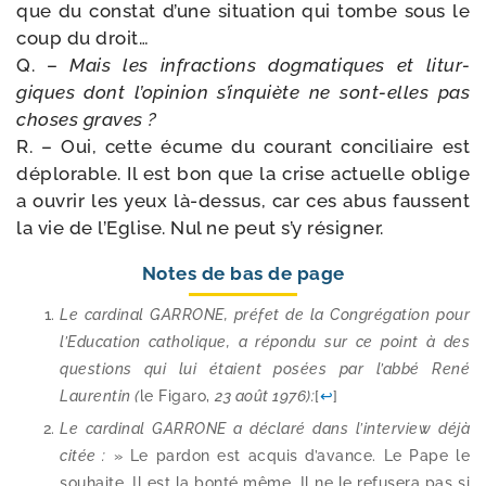
que du constat d’une situa­tion qui tombe sous le
coup du droit…
Q. –
Mais les infrac­tions dog­ma­tiques et litur­
giques dont l’o­pi­nion s’in­quiète ne sont-​elles pas
choses graves ?
R. – Oui, cette écume du cou­rant conci­liaire est
déplo­rable. Il est bon que la crise actuelle oblige
a ouvrir les yeux là-​dessus, car ces abus faussent
la vie de l’Eglise. Nul ne peut s’y résigner.
Notes de bas de page
Le car­di­nal GARRONE, pré­fet de la Congrégation pour
l’Education catho­lique, a répon­du sur ce point à des
ques­tions qui lui étaient posées par l’ab­bé René
Laurentin (
le Figaro,
23 août 1976):
[
↩
]
Le car­di­nal GARRONE a décla­ré dans l’in­ter­view déjà
citée :
» Le par­don est acquis d’a­vance. Le Pape le
sou­haite. Il est la bon­té même. Il ne le refu­se­ra pas si