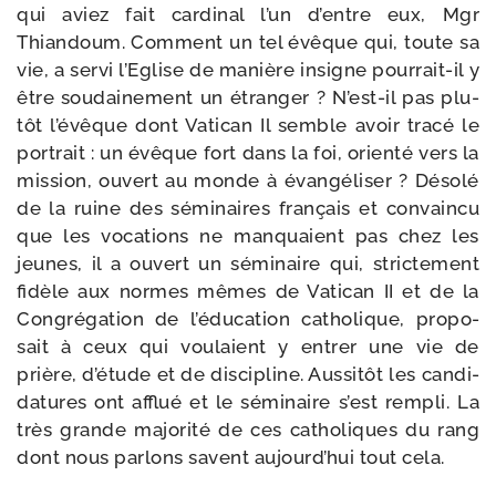
qui aviez fait car­di­nal l’un d’entre eux, Mgr
Thiandoum. Comment un tel évêque qui, toute sa
vie, a ser­vi l’Eglise de manière insigne pourrait-​il y
être sou­dai­ne­ment un étran­ger ? N’est-​il pas plu­
tôt l’é­vêque dont Vatican Il semble avoir tra­cé le
por­trait : un évêque fort dans la foi, orien­té vers la
mis­sion, ouvert au monde à évan­gé­li­ser ? Désolé
de la ruine des sémi­naires fran­çais et convain­cu
que les voca­tions ne man­quaient pas chez les
jeunes, il a ouvert un sémi­naire qui, stric­te­ment
fidèle aux normes mêmes de Vatican II et de la
Congrégation de l’é­du­ca­tion catho­lique, pro­po­
sait à ceux qui vou­laient y entrer une vie de
prière, d’é­tude et de dis­ci­pline. Aussitôt les can­di­
da­tures ont afflué et le sémi­naire s’est rem­pli. La
très grande majo­ri­té de ces catho­liques du rang
dont nous par­lons savent aujourd’­hui tout cela.