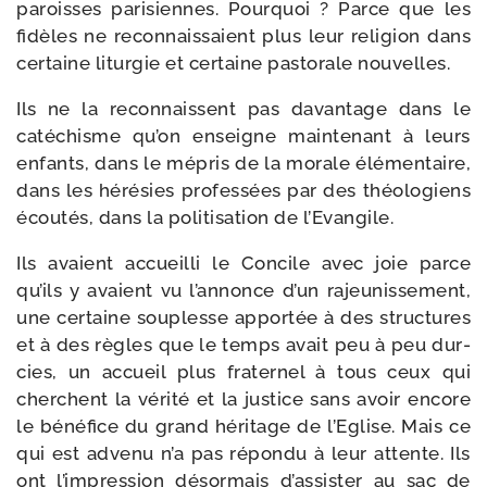
paroisses pari­siennes. Pourquoi ? Parce que les
fidèles ne recon­nais­saient plus leur reli­gion dans
cer­taine litur­gie et cer­taine pas­to­rale nouvelles.
Ils ne la recon­naissent pas davan­tage dans le
caté­chisme qu’on enseigne main­te­nant à leurs
enfants, dans le mépris de la morale élé­men­taire,
dans les héré­sies pro­fes­sées par des théo­lo­giens
écou­tés, dans la poli­ti­sa­tion de l’Evangile.
Ils avaient accueilli le Concile avec joie parce
qu’ils y avaient vu l’an­nonce d’un rajeu­nis­se­ment,
une cer­taine sou­plesse appor­tée à des struc­tures
et à des règles que le temps avait peu à peu dur­
cies, un accueil plus fra­ter­nel à tous ceux qui
cherchent la véri­té et la jus­tice sans avoir encore
le béné­fice du grand héri­tage de l’Eglise. Mais ce
qui est adve­nu n’a pas répon­du à leur attente. Ils
ont l’im­pres­sion désor­mais d’as­sis­ter au sac de