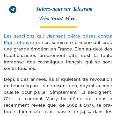
Suivez-nous sur Telegram
Très Saint-​Père,
Les sanc­tions qui viennent d’être prises contre
Mgr Lefebvre
et son sémi­naire d’Ecône ont créé
une grande émo­tion en France. Bien au-​delà des
tra­di­tio­na­listes pro­pre­ment dits, c’est la foule
immense des catho­liques fran­çais qui se sont
sen­tis touchés.
Depuis des années, ils s’in­quiètent de l’é­vo­lu­tion
de leur reli­gion. Ils ne disent rien, n’ayant aucune
qua­li­té pour par­ler. Simplement, ils s’é­loignent.
C’est le car­di­nal Marty lui-​même qui nous a
récem­ment révé­lé que, de 1962 à 1975, la pra­
tique domi­ni­cale avait bais­sé de 54 % dans les