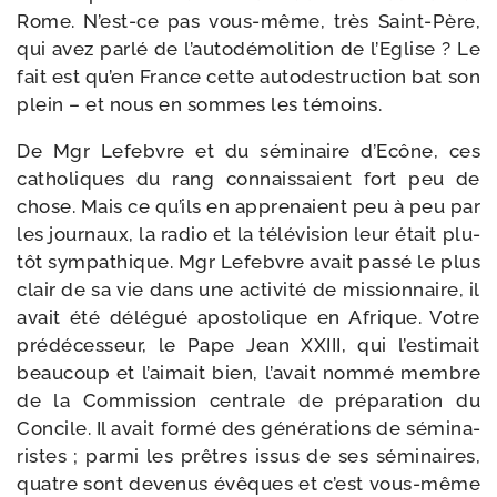
Rome. N’est-​ce pas vous-​même, très Saint-​Père,
qui avez par­lé de l’au­to­dé­mo­li­tion de l’Eglise ? Le
fait est qu’en France cette auto­des­truc­tion bat son
plein – et nous en sommes les témoins.
De Mgr Lefebvre et du sémi­naire d’Ecône, ces
catho­liques du rang connais­saient fort peu de
chose. Mais ce qu’ils en appre­naient peu à peu par
les jour­naux, la radio et la télé­vi­sion leur était plu­
tôt sym­pa­thique. Mgr Lefebvre avait pas­sé le plus
clair de sa vie dans une acti­vi­té de mis­sion­naire, il
avait été délé­gué apos­to­lique en Afrique. Votre
pré­dé­ces­seur, le Pape Jean XXIII, qui l’es­ti­mait
beau­coup et l’ai­mait bien, l’a­vait nom­mé membre
de la Commission cen­trale de pré­pa­ra­tion du
Concile. Il avait for­mé des géné­ra­tions de sémi­na­
ristes ; par­mi les prêtres issus de ses sémi­naires,
quatre sont deve­nus évêques et c’est vous-​même