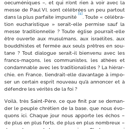
oecu­mé­niques –, et qui n’ont rien à voir avec la
messe de Paul VI, sont célé­brées un peu par­tout
[1]
dans la plus par­faite impu­ni­té
. Toute « célé­bra­
tion eucha­ris­tique » serait-​elle per­mise sauf la
messe tra­di­tion­nelle ? Toute église pourrait-​elle
être ouverte aux musul­mans, aux israé­lites, aux
boud­dhistes et fer­mée aux seuls prêtres en sou­
tane ? Tout dia­logue serait-​il bien­ve­nu avec les
francs-​maçons, les com­mu­nistes, les athées et
condam­nable avec les tra­di­tio­na­listes ? La hié­rar­
chie, en France, tiendrait-​elle davan­tage à impo­
ser un cer­tain esprit nou­veau qu’à annon­cer et à
défendre les véri­tés de la foi ?
Voilà, très Saint-​Père, ce que finit par se deman­
der le peuple chré­tien de la base, que nous évo­
quons ici. Chaque jour nous apporte les échos –
de plus en plus forts, de plus en plus nom­breux –