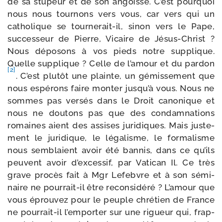
de sa stu­peur et de son angoisse. C’est pour­quoi
nous nous tour­nons vers vous, car vers qui un
catho­lique se tournerait-​il, sinon vers le Pape,
suc­ces­seur de Pierre, Vicaire de Jésus-​Christ ?
Nous dépo­sons à vos pieds notre sup­plique.
Quelle sup­plique ? Celle de l’a­mour et du par­don
[2]
. C’est plu­tôt une plainte, un gémis­se­ment que
nous espé­rons faire mon­ter jus­qu’à vous. Nous ne
sommes pas ver­sés dans le Droit cano­nique et
nous ne dou­tons pas que des condam­na­tions
romaines aient des assises juri­diques. Mais jus­te­
ment le juri­dique, le léga­lisme, le for­ma­lisme
nous sem­blaient avoir été ban­nis, dans ce qu’ils
peuvent avoir d’ex­ces­sif, par Vatican Il. Ce très
grave pro­cès fait à Mgr Lefebvre et à son sémi­
naire ne pourrait-​il être recon­si­dé­ré ? L’amour que
vous éprou­vez pour le peuple chré­tien de France
ne pourrait-​il l’emporter sur une rigueur qui, frap­