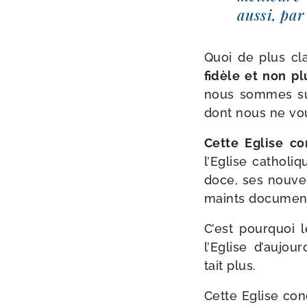
aus­si, par
Quoi de plus cla
fidèle et non plu
nous sommes sus­p
dont nous ne vou­
Cette Eglise con
l’Eglise catho­l
doce, ses nou­vel
maints docu­ments 
C’est pour­quoi l
l’Eglise d’au­jou
tait plus.
Cette Eglise conc