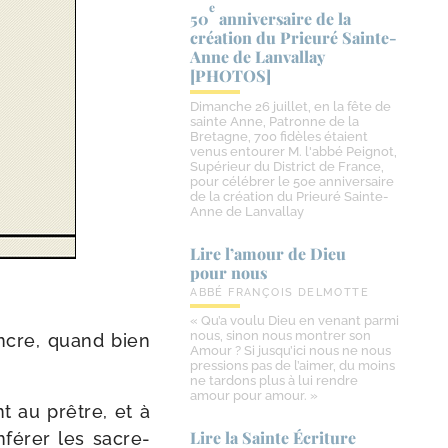
e
50
anniversaire de la
création du Prieuré Sainte-​
Anne de Lanvallay
[PHOTOS]
Dimanche 26 juillet, en la fête de
sainte Anne, Patronne de la
Bretagne, 700 fidèles étaient
venus entourer M. l'abbé Peignot,
Supérieur du District de France,
pour célébrer le 50e anniversaire
de la création du Prieuré Sainte-
Anne de Lanvallay
Lire l’amour de Dieu
pour nous
ABBÉ FRANÇOIS DELMOTTE
« Qu’a voulu Dieu en venant parmi
nous, sinon nous montrer son
encre, quand bien
Amour ? Si jusqu’ici nous ne nous
pressions pas de l’aimer, du moins
ne tardons plus à lui rendre
amour pour amour. »
nt au prêtre, et à
Lire la Sainte Écriture
nfé­rer les sacre­