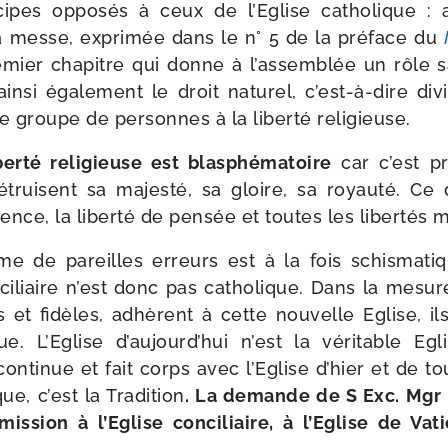
cipes oppo­sés à ceux de l’Eglise catho­lique : ai
a messe, expri­mée dans le n° 5 de la pré­face du
­mier cha­pitre qui donne à l’as­sem­blée un rôle sa
in­si éga­le­ment le droit natu­rel, c’est-​à-​dire di
 groupe de per­sonnes à la liber­té religieuse.
er­té reli­gieuse est blas­phé­ma­toire
car c’est pr
détruisent sa majes­té, sa gloire, sa royau­té. Ce 
ience, la liber­té de pen­sée et toutes les liber­té
rme de pareilles erreurs est à la fois schis­ma­ti
ci­liaire n’est donc pas catho­lique. Dans la mesur
 et fidèles, adhèrent à cette nou­velle Eglise, i
que. L’Eglise d’au­jourd’­hui n’est la véri­table 
nti­nue et fait corps avec l’Eglise d’hier et de t
que, c’est la Tradition
. La demande de S Exc. Mgr 
­mis­sion à l’Eglise conci­liaire, à l’Eglise de Vati