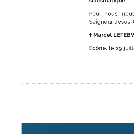
schis­ma­tique
.
Pour nous, nous 
Seigneur Jésus-​C
† Marcel LEFEB
Ecône, le 29 juil