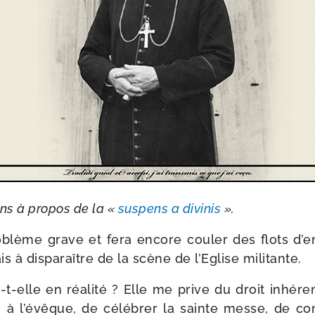
ns à pro­pos de la «
sus­pens a divi­nis
».
­blème grave et fera encore cou­ler des flots d’
s à dis­pa­raître de la scène de l’Eglise militante.
​t-​elle en réa­li­té ? Elle me prive du droit inhé­re
n à l’é­vêque, de célé­brer la sainte messe, de co