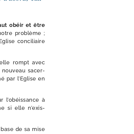
faut obéir et être
 notre pro­blème ;
glise conci­liaire
elle rompt avec
n nou­veau sacer­
né par l’Eglise en
r l’o­béis­sance à
me si elle n’exis­
ur base de sa mise