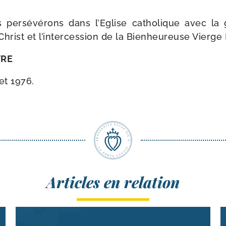
per­sé­vé­rons dans l’Eglise catho­lique avec la
hrist et l’in­ter­ces­sion de la Bienheureuse Vierge
VRE
let 1976.
Articles en relation