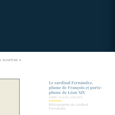
A SUSPENS A
Le cardinal Fernández,
plume de François et porte-​
plume de Léon XIV
ABBÉ ALAIN LORANS
Bibliographie du cardinal
Fernandez