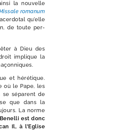
n­si la nou­velle
Missale roma­num
cer­do­tal qu’elle
vin, de toute per­
ê­ter à Dieu des
droit implique la
s maçonniques.
que et héré­tique.
e où le Pape, les
ls se séparent de
Eglise que dans la
ou­jours. La norme
Benelli est donc
can Il, à l’Eglise