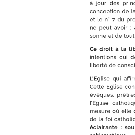
à jour des prin­
concep­tion de l
et le n° 7 du pre
ne peut avoir ; a
sonne et de toute
Ce droit à la lib
inten­tions qui 
liber­té de consc
L’Eglise qui affi
Cette Eglise con
évêques, prêtres
l’Eglise catho­li
mesure où elle co
de la foi catho­li
éclai­rante : sou