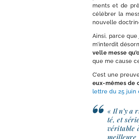
ments et de prê­c
célé­brer la mes
nou­velle doctrin
Ainsi, parce que j
m’in­ter­dit désor­m
velle messe qu’o
que me cause ce
C’est une preuv
eux-​mêmes de co
lettre du 25 juin 
« Il n’y a 
té, et séri
véri­table 
meilleure 