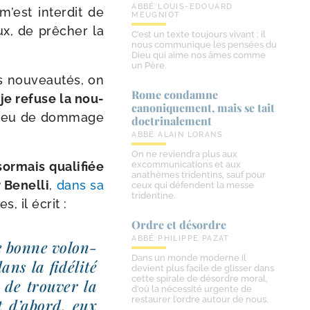
ABBÉ LOUIS-EDOUARD
m’est inter­dit de
MEUGNIOT
x, de prê­cher la
C’est un texte toujours vivant ; il
nous communique les pensées du
Dieu qui aime nos âmes comme
un Père.
es nou­veau­tés, on
Rome condamne
je refuse la nou­
canoniquement, mais se tait
e peu de dom­mage
doctrinalement
ABBÉ ALAIN LORANS
On ne reviendra plus aux
or­mais qua­li­fiée
excommunications et aux
anathèmes tridentins, sauf pour
 Benelli
,
dans sa
ceux qui défendent la messe
tridentine.
s, il écrit :
Ordre et désordre
ABBÉ PHILIPPE PAZAT
 de bonne volon­
Dans un monde moderne il
ans la fidé­li­té
devient plus facile de glisser dans
cette spirale de désordre moral,
e de trou­ver la
d’où la nécessité urgente de
restaurer l’ordre autour de nous.
 d’a­bord, eux