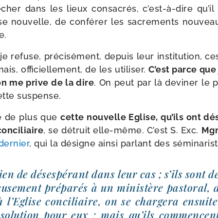
her dans les lieux consa­crés, c’est-​à-​dire qu’il 
se nou­velle, de confé­rer les sacre­ments nou­veau
e.
e refuse, pré­ci­sé­ment, depuis leur ins­ti­tu­tion, c
ais, offi­ciel­le­ment, de les uti­li­ser.
C’est parce que 
n me prive de la dire
. On peut par là devi­ner l
tte suspense.
e de plus que
cette nou­velle Eglise, qu’ils ont dés
nci­liaire
, se détruit elle-​même. C’est S. Exc.
Mgr
der­nier
, qui la désigne ain­si par­lant des sémi­na­riste
rien de déses­pé­rant dans leur cas ; s’ils sont
eu­se­ment pré­pa­rés à un minis­tère pas­to­ral, d
à l’Eglise conci­liaire, on se char­ge­ra ensuit
solu­tion pour eux ; mais qu’ils com­mencent