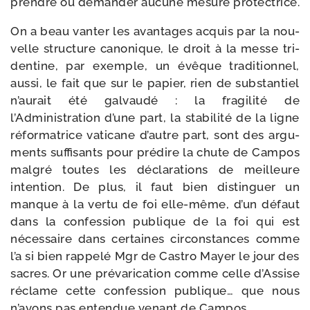
prendre ou deman­der aucune mesure protectrice.
On a beau van­ter les avan­tages acquis par la nou­
velle struc­ture cano­nique, le droit à la messe tri­
den­tine, par exemple, un évêque tra­di­tion­nel,
aus­si, le fait que sur le papier, rien de sub­stan­tiel
n’aurait été gal­vau­dé : la fra­gi­li­té de
l’Administration d’une part, la sta­bi­li­té de la ligne
réfor­ma­trice vati­cane d’autre part, sont des argu­
ments suf­fi­sants pour pré­dire la chute de Campos
mal­gré toutes les décla­ra­tions de meilleure
inten­tion. De plus, il faut bien dis­tin­guer un
manque à la ver­tu de foi elle-​même, d’un défaut
dans la confes­sion publique de la foi qui est
néces­saire dans cer­taines cir­cons­tances comme
l’a si bien rap­pe­lé Mgr de Castro Mayer le jour des
sacres. Or une pré­va­ri­ca­tion comme celle d’Assise
réclame cette confes­sion publique… que nous
n’avons pas enten­due venant de Campos.