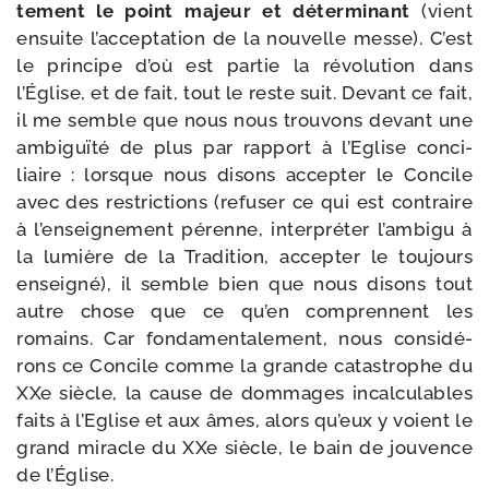
te­ment le point majeur et déter­mi­nant
(vient
ensuite l’acceptation de la nou­velle messe). C’est
le prin­cipe d’où est par­tie la révo­lu­tion dans
l’Église, et de fait, tout le reste suit. Devant ce fait,
il me semble que nous nous trou­vons devant une
ambi­guï­té de plus par rap­port à l’Eglise conci­
liaire : lorsque nous disons accep­ter le Concile
avec des res­tric­tions (refu­ser ce qui est contraire
à l’enseignement pérenne, inter­pré­ter l’ambigu à
la lumière de la Tradition, accep­ter le tou­jours
ensei­gné), il semble bien que nous disons tout
autre chose que ce qu’en com­prennent les
romains. Car fon­da­men­ta­le­ment, nous consi­dé­
rons ce Concile comme la grande catas­trophe du
XXe siècle, la cause de dom­mages incal­cu­lables
faits à l’Eglise et aux âmes, alors qu’eux y voient le
grand miracle du XXe siècle, le bain de jou­vence
de l’Église.