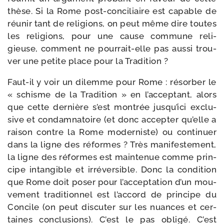
thèse. Si la Rome post-​conciliaire est capable de
réunir tant de reli­gions, on peut même dire toutes
les reli­gions, pour une cause com­mune reli­
gieuse, com­ment ne pourrait-​elle pas aus­si trou­
ver une petite place pour la Tradition ?
Faut-​il y voir un dilemme pour Rome : résor­ber le
« schisme de la Tradition » en l’acceptant, alors
que cette der­nière s’est mon­trée jusqu’ici exclu­
sive et condam­na­toire (et donc accep­ter qu’elle a
rai­son contre la Rome moder­niste) ou conti­nuer
dans la ligne des réformes ? Très mani­fes­te­ment,
la ligne des réformes est main­te­nue comme prin­
cipe intan­gible et irré­ver­sible. Donc la condi­tion
que Rome doit poser pour l’acceptation d’un mou­
ve­ment tra­di­tion­nel est l’accord de prin­cipe du
Concile (on peut dis­cu­ter sur les nuances et cer­
taines conclu­sions). C’est le pas obli­gé. C’est