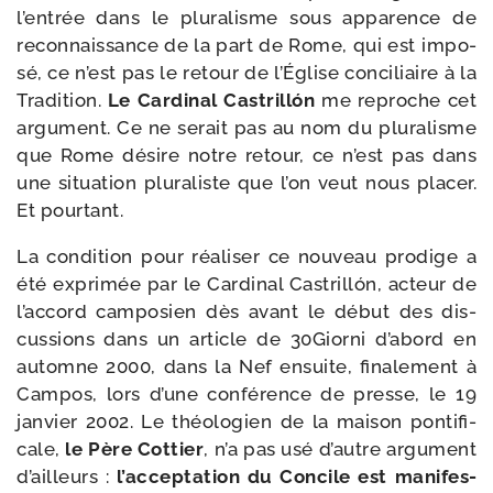
l’entrée dans le plu­ra­lisme sous appa­rence de
recon­nais­sance de la part de Rome, qui est impo­
sé, ce n’est pas le retour de l’Église conci­liaire à la
Tradition.
Le Cardinal Castrillón
me reproche cet
argu­ment. Ce ne serait pas au nom du plu­ra­lisme
que Rome désire notre retour, ce n’est pas dans
une situa­tion plu­ra­liste que l’on veut nous pla­cer.
Et pourtant.
La condi­tion pour réa­li­ser ce nou­veau pro­dige a
été expri­mée par le Cardinal Castrillón, acteur de
l’accord cam­po­sien dès avant le début des dis­
cus­sions dans un article de 30Giorni d’abord en
automne 2000, dans la Nef ensuite, fina­le­ment à
Campos, lors d’une confé­rence de presse, le 19
jan­vier 2002. Le théo­lo­gien de la mai­son pon­ti­fi­
cale,
le Père Cottier
, n’a pas usé d’autre argu­ment
d’ailleurs :
l’acceptation du Concile est mani­fes­