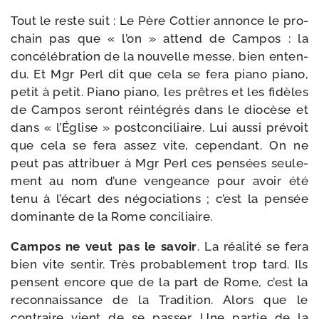
Tout le reste suit : Le Père Cottier annonce le pro­
chain pas que « l’on » attend de Campos : la
concé­lé­bra­tion de la nou­velle messe, bien enten­
du. Et Mgr Perl dit que cela se fera pia­no pia­no,
petit à petit. Piano pia­no, les prêtres et les fidèles
de Campos seront réin­té­grés dans le dio­cèse et
dans « l’Église » post­con­ci­liaire. Lui aus­si pré­voit
que cela se fera assez vite, cepen­dant. On ne
peut pas attri­buer à Mgr Perl ces pen­sées seule­
ment au nom d’une ven­geance pour avoir été
tenu à l’écart des négo­cia­tions ; c’est la pen­sée
domi­nante de la Rome conciliaire.
Campos ne veut pas le savoir
. La réa­li­té se fera
bien vite sen­tir. Très pro­ba­ble­ment trop tard. Ils
pensent encore que de la part de Rome, c’est la
recon­nais­sance de la Tradition. Alors que le
contraire vient de se pas­ser. Une par­tie de la