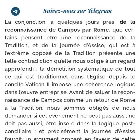
Suivez-nous sur Telegram
La conjonc­tion, à quelques jours près,
de la
recon­nais­sance de Campos par Rome
, que cer­
tains pensent être une recon­nais­sance de la
Tradition, et de la jour­née d’Assise, qui est à
l’extrême oppo­sé de la Tradition pré­sente une
telle contra­dic­tion qu’elle nous oblige à un regard
appro­fon­di ; la démo­li­tion sys­té­ma­tique de tout
ce qui est tra­di­tion­nel dans l’Eglise depuis le
concile Vatican II impose une cohé­rence logique
dans l’œuvre entre­prise. Avant de saluer la recon­
nais­sance de Campos comme un retour de Rome
à la Tradition, nous sommes obli­gés de nous
deman­der si cet évé­ne­ment ne peut pas aus­si, ne
doit pas aus­si, être insé­ré dans la logique post-​
conciliaire : et pré­ci­sé­ment la jour­née d’Assise
four­nit un argu­ment pro­bant en faveur de cette