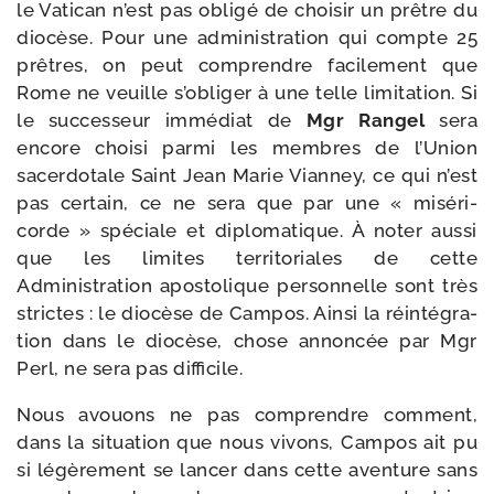
le Vatican n’est pas obli­gé de choi­sir un prêtre du
dio­cèse. Pour une admi­nis­tra­tion qui compte 25
prêtres, on peut com­prendre faci­le­ment que
Rome ne veuille s’obliger à une telle limi­ta­tion. Si
le suc­ces­seur immé­diat de
Mgr Rangel
sera
encore choi­si par­mi les membres de l’Union
sacer­do­tale Saint Jean Marie Vianney, ce qui n’est
pas cer­tain, ce ne sera que par une « misé­ri­
corde » spé­ciale et diplo­ma­tique. À noter aus­si
que les limites ter­ri­to­riales de cette
Administration apos­to­lique per­son­nelle sont très
strictes : le dio­cèse de Campos. Ainsi la réin­té­gra­
tion dans le dio­cèse, chose annon­cée par Mgr
Perl, ne sera pas difficile.
Nous avouons ne pas com­prendre com­ment,
dans la situa­tion que nous vivons, Campos ait pu
si légè­re­ment se lan­cer dans cette aven­ture sans