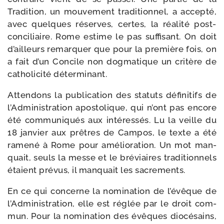
Tradition, un mou­ve­ment tra­di­tion­nel, a accep­té,
avec quelques réserves, certes, la réa­li­té post-​
conciliaire. Rome estime le pas suf­fi­sant. On doit
d’ailleurs remar­quer que pour la pre­mière fois, on
a fait d’un Concile non dog­ma­tique un cri­tère de
catho­li­ci­té déterminant.
Attendons la publi­ca­tion des sta­tuts défi­ni­tifs de
l’Administration apos­to­lique, qui n’ont pas encore
été com­mu­ni­qués aux inté­res­sés. Lu la veille du
18 jan­vier aux prêtres de Campos, le texte a été
rame­né à Rome pour amé­lio­ra­tion. Un mot man­
quait, seuls la messe et le bré­viaires tra­di­tion­nels
étaient pré­vus, il man­quait les sacrements.
En ce qui concerne la nomi­na­tion de l’évêque de
l’Administration, elle est réglée par le droit com­
mun. Pour la nomi­na­tion des évêques dio­cé­sains,