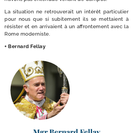
La situa­tion ne retrou­ve­rait un inté­rêt par­ti­cu­lier
pour nous que si subi­te­ment ils se met­taient à
résis­ter et en arri­vaient à un affron­te­ment avec la
Rome moderniste.
+ Bernard Fellay
Mgr Bernard Fellay