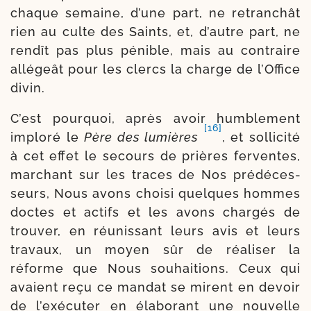
chaque semaine, d’une part, ne retran­chât
rien au culte des Saints, et, d’autre part, ne
ren­dît pas plus pénible, mais au contraire
allé­geât pour les clercs la charge de l’Office
divin.
C’est pour­quoi, après avoir hum­ble­ment
[16]
implo­ré le
Père des lumières
, et sol­li­ci­té
à cet effet le secours de prières fer­ventes,
mar­chant sur les traces de Nos pré­dé­ces­
seurs, Nous avons choi­si quelques hommes
doctes et actifs et les avons char­gés de
trou­ver, en réunis­sant leurs avis et leurs
tra­vaux, un moyen sûr de réa­li­ser la
réforme que Nous sou­hai­tions. Ceux qui
avaient reçu ce man­dat se mirent en devoir
de l’exécuter en éla­bo­rant une nou­velle