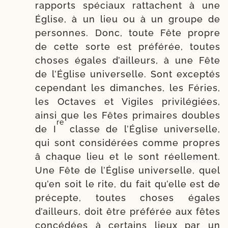
rap­ports spé­ciaux rat­tachent à une
Église, à un lieu ou à un groupe de
per­sonnes. Donc, toute Fête propre
de cette sorte est pré­fé­rée, toutes
choses égales d’ailleurs, à une Fête
de l’Église uni­ver­selle. Sont excep­tés
cepen­dant les dimanches, les Féries,
les Octaves et Vigiles pri­vi­lé­giées,
ain­si que les Fêtes pri­maires doubles
re
de I
classe de l’Église uni­ver­selle,
qui sont consi­dé­rées comme propres
â chaque lieu et le sont réel­le­ment.
Une Fête de l’Église uni­ver­selle, quel
qu’en soit le rite, du fait qu’elle est de
pré­cepte, toutes choses égales
d’ailleurs, doit être pré­fé­rée aux fêtes
concé­dées à cer­tains lieux par un