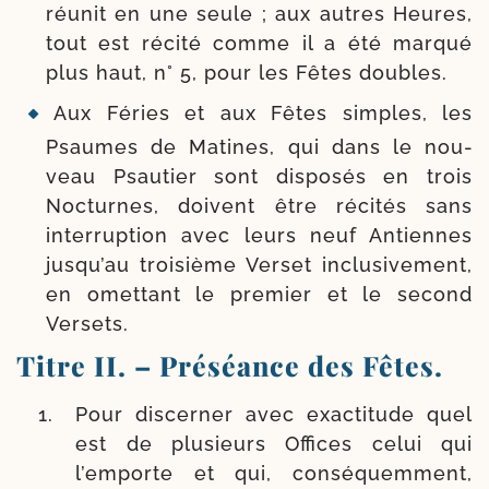
réunit en une seule ; aux autres Heures,
tout est réci­té comme il a été mar­qué
plus haut, n° 5, pour les Fêtes doubles.
Aux Féries et aux Fêtes simples, les
Psaumes de Matines, qui dans le nou­
veau Psautier sont dis­po­sés en trois
Nocturnes, doivent être réci­tés sans
inter­rup­tion avec leurs neuf Antiennes
jusqu’au troi­sième Verset inclu­si­ve­ment,
en omet­tant le pre­mier et le second
Versets.
Titre II. – Préséance des Fêtes.
Pour dis­cer­ner avec exac­ti­tude quel
est de plu­sieurs Offices celui qui
l’emporte et qui, consé­quem­ment,