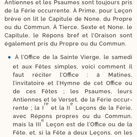
Antiennes et les Psaumes sont tou­jours pris
de la Férie occur­rente. À Prime, pour Leçon
brève on lit le Capitule de None, du Propre
ou du Commun. À Tierce, Sexte et None, le
Capitule, le Répons bref et l’Oraison sont
éga­le­ment pris du Propre ou du Commun.
À l’Office de la Sainte Vierge, le same­di
et aux Fêtes simples, voi­ci com­ment il
faut réci­ter l’Office : à Matines,
l’invitatoire et l’Hymne de cet Office ou
de ces Fêtes ; les Psaumes, leurs
Antiennes et le Verset, de la Férie occur­
re
e
rente ; la I
et la II
Leçons de la Férie,
avec Répons propres ou du Commun,
e
mais la III
Leçon est de l’Office ou de la
Fête, et, si la Fête a deux Leçons, on les