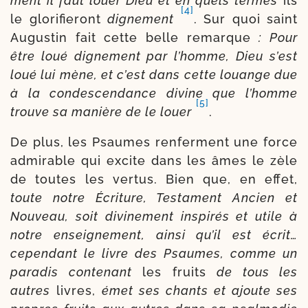
ment il faut louer Dieu et en quels termes
ils
[4]
le glo­ri­fie­ront
digne­ment
. Sur quoi saint
Augustin fait cette belle remarque
: Pour
être loué digne­ment par l’homme, Dieu s’est
loué lui mène, et c’est dans cette louange due
à la condes­cen­dance divine que l’homme
[5]
trouve sa manière de le louer
.
De plus, les Psaumes ren­ferment une force
admi­rable qui excite dans les âmes le zèle
de toutes les ver­tus. Bien que, en effet,
toute notre Écriture, Testament Ancien et
Nouveau, soit divi­ne­ment ins­pi­rés et utile à
notre ensei­gne­ment, ain­si qu’il est écrit…
cepen­dant le livre des Psaumes, comme un
para­dis conte­nant
les fruits
de tous les
autres
livres,
émet ses chants et ajoute ses