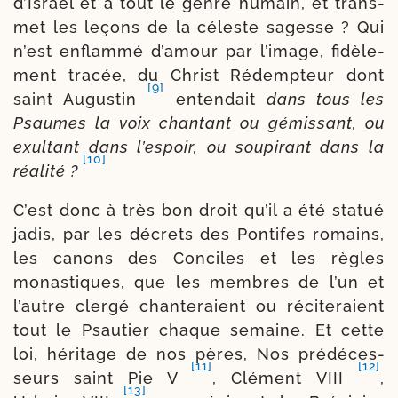
d’Israël et à tout le genre humain, et trans­
met les leçons de la céleste sagesse ? Qui
n’est enflam­mé d’amour par l’image, fidè­le­
ment tra­cée, du Christ Rédempteur dont
[9]
saint Augustin
enten­dait
dans tous les
Psaumes la voix chan­tant ou gémis­sant, ou
exul­tant dans l’espoir, ou sou­pi­rant dans la
[10]
réa­li­té ?
C’est donc à très bon droit qu’il a été sta­tué
jadis, par les décrets des Pontifes romains,
les canons des Conciles et les règles
monas­tiques, que les membres de l’un et
l’autre cler­gé chan­te­raient ou réci­te­raient
tout le Psautier chaque semaine. Et cette
loi, héri­tage de nos pères, Nos pré­dé­ces­
[11]
[12]
seurs saint Pie V
, Clément VIII
,
[13]