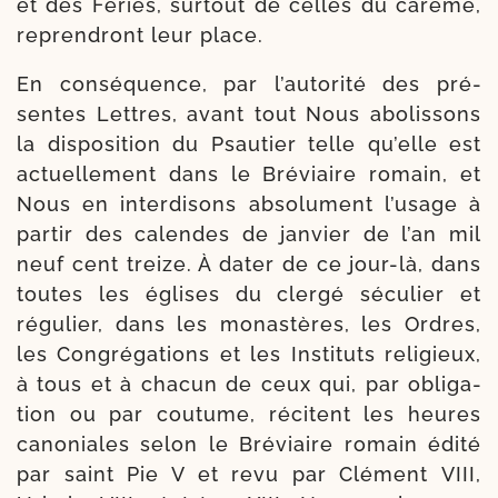
et des Féries, sur­tout de celles du carême,
repren­dront leur place.
En consé­quence, par l’autorité des pré­
sentes Lettres, avant tout Nous abo­lis­sons
la dis­po­si­tion du Psautier telle qu’elle est
actuel­le­ment dans le Bréviaire romain, et
Nous en inter­di­sons abso­lu­ment l’usage à
par­tir des calendes de jan­vier de l’an mil
neuf cent treize. À dater de ce jour-​là, dans
toutes les églises du cler­gé sécu­lier et
régu­lier, dans les monas­tères, les Ordres,
les Congrégations et les Instituts reli­gieux,
à tous et à cha­cun de ceux qui, par obli­ga­
tion ou par cou­tume, récitent les heures
cano­niales selon le Bréviaire romain édi­té
par saint Pie V et revu par Clément VIII,