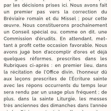
par les déci­sions prises ici. Nous avons fait
un pre­mier pas vers la cor­rec­tion du
Bréviaire romain et du Missel ; pour cette
œuvre, Nous consti­tue­rons pro­chai­ne­ment
un Conseil spé­cial ou, comme on dit, une
Commission d’érudits. En atten­dant, met­
tant à pro­fit cette occa­sion favo­rable, Nous
avons jugé bon d’accomplir d’ores et déjà
quelques réformes, pres­crites dans les
Rubriques ci-​après : en pre­mier lieu, dans
la réci­tation de l’Office divin, l’honneur dû
aux leçons pres­crites de l’Écriture sainte
avec les répons occur­rents du temps leur
sera ren­du par un usage plus fré­quent ; de
plus, dans la sainte Liturgie, les messes
très anciennes des dimanches dans l’année