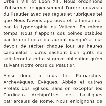
Urbain VIII et Léon XIII, Nous ordon­nons
d’observer reli­gieu­se­ment l’ordre nou­veau
du Psautier avec ses règles et rubriques tel
que Nous l’avons approu­vé et fait impri­mer
par la typo­gra­phie du Vatican. En même
temps, Nous frap­pons des peines éta­blies
par le droit ceux qui auront man­qué à leur
devoir de réci­ter chaque jour les heures
cano­niales ; qu’ils sachent bien qu’ils ne
satis­fe­ront à cette si grave obli­ga­tion qu’en
sui­vant Notre ordre du Psautier.
Ainsi donc, à tous les Patriarches,
Archevêques, Évêques, Abbés et autres
Prélats des Églises, sans en excep­ter les
Cardinaux Archiprêtres des basi­liques
patriar­cales de Rome, Nous enjoi­gnons de