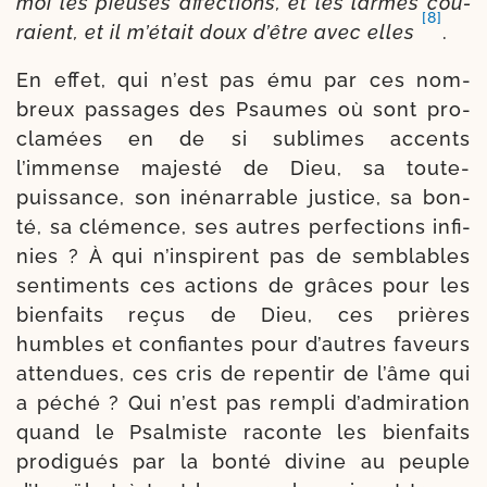
moi les pieuses affec­tions, et les larmes cou­
[8]
raient, et il m’était doux d’être avec elles
.
En effet, qui n’est pas ému par ces nom­
breux pas­sages des Psaumes où sont pro­
cla­mées en de si sublimes accents
l’immense majes­té de Dieu, sa toute-​
puissance, son iné­nar­rable jus­tice, sa bon­
té, sa clé­mence, ses autres per­fec­tions infi­
nies ? À qui n’inspirent pas de sem­blables
sen­ti­ments ces actions de grâces pour les
bien­faits reçus de Dieu, ces prières
humbles et confiantes pour d’autres faveurs
atten­dues, ces cris de repen­tir de l’âme qui
a péché ? Qui n’est pas rem­pli d’admiration
quand le Psalmiste raconte les bien­faits
pro­di­gués par la bon­té divine au peuple