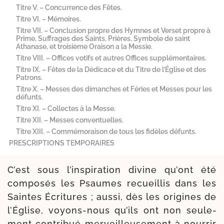
Titre V. – Concurrence des Fêtes.
Titre VI. – Mémoires.
Titre VII. – Conclusion propre des Hymnes et Verset propre à
Prime, Suffrages des Saints, Prières, Symbole de saint
Athanase, et troisième Oraison a la Messie.
Titre VIII. – Offices votifs et autres Offices supplémentaires.
Titre IX. – Fêtes de la Dédicace et du Titre de l’Église et des
Patrons.
Titre X. – Messes des dimanches et Féries et Messes pour les
défunts.
Titre XI. – Collectes à la Messe.
Titre XII. – Messes conventuelles.
Titre XIII. – Commémoraison de tous les fidèles défunts.
PRESCRIPTIONS TEMPORAIRES
C’est sous l’inspiration divine qu’ont été
com­po­sés les Psaumes recueillis dans les
Saintes Écritures ; aus­si, dès les ori­gines de
l’Église, voyons-​nous qu’ils ont non seule­
ment contri­bué mer­veilleu­se­ment à nour­rir