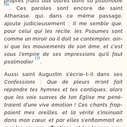
propres fruits aux autres dans sa psal­mo­die
[6]
. Ces paroles sont encore de saint
Athanase, qui, dans ce même pas­sage,
ajoute judicieuse­ment :
Il me semble que,
pour celui qui les récite, les Psaumes sont
comme un miroir où il doit se contem­pler, ain­
si que les mou­ve­ments de son âme, et c’est
sous l’empire de ses impres­sions qu’il faut
[7]
psal­mo­dier
.
Aussi saint Augustin s’écrie-t-il dans ses
Confessions : Que de pleurs m’ont fait
répandre tes hymnes et tes can­tiques, alors
que les voix suaves de ton Église me péné­
traient d’une vive émo­tion ! Ces chants frap­
paient mes oreilles, et la véri­té s’insinuait
dans mon cœur, et par elles s’enflammait en