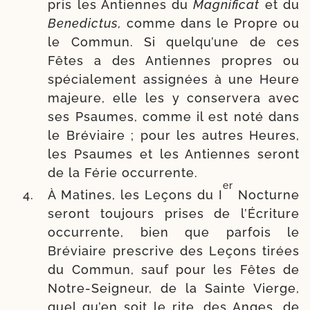
pris les Antiennes du
Magnificat
et du
Benedictus,
comme dans le Propre ou
le Commun. Si quelqu’une de ces
Fêtes a des Antiennes propres ou
spé­cia­le­ment assi­gnées à une Heure
majeure, elle les y conser­ve­ra avec
ses Psaumes, comme il est noté dans
le Bréviaire ; pour les autres Heures,
les Psaumes et les Antiennes seront
de la Férie occurrente.
er
À Matines, les Leçons du I
Nocturne
seront tou­jours prises de l’Écriture
occur­rente, bien que par­fois le
Bréviaire pres­crive des Leçons tirées
du Commun, sauf pour les Fêtes de
Notre-​Seigneur, de la Sainte Vierge,
quel qu’en soit le rite, des Anges, de