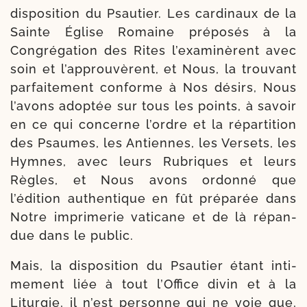
dis­po­si­tion du Psautier. Les cardi­naux de la
Sainte Église Romaine pré­po­sés à la
Congrégation des Rites l’examinèrent avec
soin et l’approuvèrent, et Nous, la trou­vant
parfai­tement conforme à Nos dési­rs, Nous
l’avons adop­tée sur tous les points, à savoir
en ce qui concerne l’ordre et la répar­ti­tion
des Psaumes, les Antiennes, les Versets, les
Hymnes, avec leurs Rubriques et leurs
Règles, et Nous avons ordon­né que
l’édition authen­tique en fût pré­parée dans
Notre impri­me­rie vati­cane et de là répan­
due dans le public.
Mais, la dis­po­si­tion du Psautier étant inti­
me­ment liée à tout l’Office divin et à la
Liturgie, il n’est per­sonne qui ne voie que,