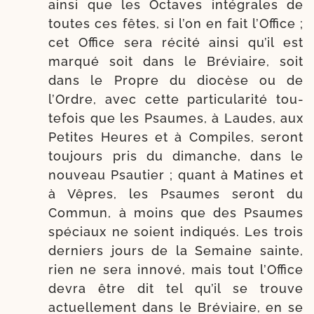
ain­si que les Octaves inté­grales de
toutes ces fêtes, si l’on en fait l’Office ;
cet Office sera réci­té ain­si qu’il est
mar­qué soit dans le Bréviaire, soit
dans le Propre du dio­cèse ou de
l’Ordre, avec cette par­ti­cu­la­ri­té tou­
tefois que les Psaumes, à Laudes, aux
Petites Heures et à Compiles, seront
tou­jours pris du dimanche, dans le
nou­veau Psautier ; quant à Matines et
à Vêpres, les Psaumes seront du
Commun, à moins que des Psaumes
spé­ciaux ne soient indi­qués. Les trois
der­niers jours de la Semaine sainte,
rien ne sera inno­vé, mais tout l’Office
devra être dit tel qu’il se trouve
actuel­le­ment dans le Bréviaire, en se