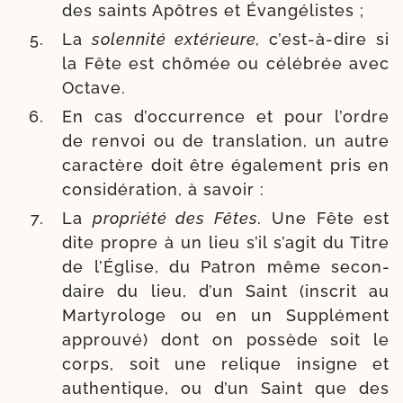
des saints Apôtres et Évangélistes ;
La
solen­ni­té exté­rieure,
c’est-à-dire si
la Fête est chô­mée ou célé­brée avec
Octave.
En cas d’occurrence et pour l’ordre
de ren­voi ou de trans­la­tion, un autre
carac­tère doit être éga­le­ment pris en
consi­dé­ra­tion, à savoir :
La
pro­prié­té des Fêtes.
Une Fête est
dite propre à un lieu s’il s’agit du Titre
de l’Église, du Patron même secon­
daire du lieu, d’un Saint (ins­crit au
Martyrologe ou en un Supplément
approu­vé) dont on pos­sède soit le
corps, soit une relique insigne et
authen­tique, ou d’un Saint que des