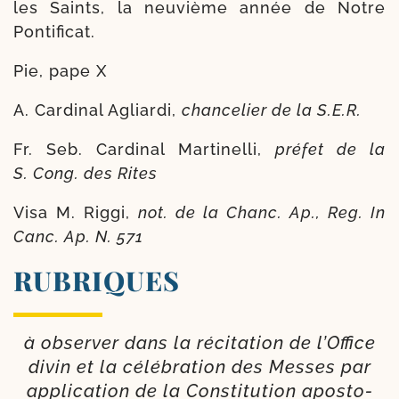
les Saints, la neu­vième année de Notre
Pontificat.
Pie, pape X
A. Cardinal Agliardi,
chan­ce­lier de la S.E.R.
Fr. Seb. Cardinal Martinelli,
pré­fet de la
S. Cong. des Rites
Visa M. Riggi,
not. de la Chanc.
Ap., Reg. In
Canc. Ap. N. 571
RUBRIQUES
à obser­ver dans la réci­ta­tion de l’Office
divin et la célé­bra­tion des Messes par
appli­ca­tion de la Consti­tution apos­to­