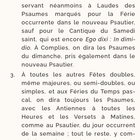
ser­vant néan­moins à Laudes des
Psaumes mar­qués pour la Férie
occur­rente dans le nou­veau Psautier,
sauf pour le Cantique du Samedi
saint, qui est encore
Ego dixi : In dimi­
dio
. À Complies, on dira les Psaumes
du dimanche, pris éga­le­ment dans le
nou­veau Psautier.
À toutes les autres Fêtes doubles,
même majeures, ou semi-​doubles, ou
simples, et aux Féries du Temps pas­
cal, on dira tou­jours les Psaumes,
avec les Antiennes à toutes les
Heures et les Versets à Matines,
comme au Psautier, du jour occur­rent
de la semaine ; tout le reste, y com­