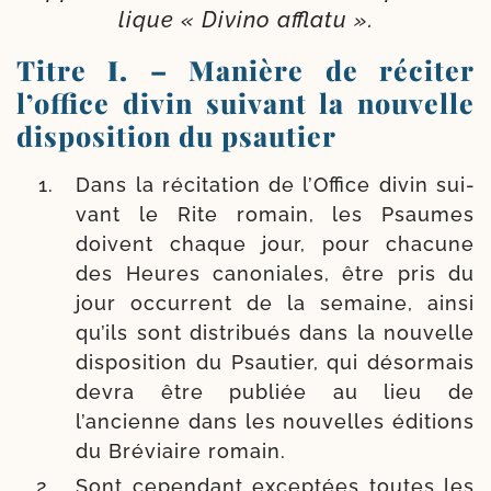
lique « Divino afflatu ».
Titre
I.
– Manière de réciter
l’office divin suivant la nouvelle
disposition du psautier
Dans la réci­ta­tion de l’Office divin sui­
vant le Rite romain, les Psaumes
doivent chaque jour, pour cha­cune
des Heures cano­niales, être pris du
jour occur­rent de la semaine, ain­si
qu’ils sont dis­tri­bués dans la nou­velle
dis­po­si­tion du Psautier, qui désor­mais
devra être publiée au lieu de
l’ancienne dans les nou­velles édi­tions
du Bréviaire romain.
Sont cepen­dant excep­tées toutes les