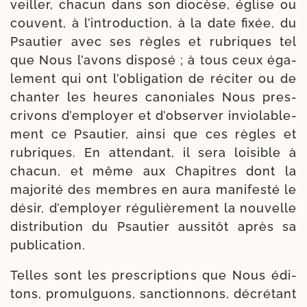
veiller, cha­cun dans son dio­cèse, église ou
couvent, à l’introduction, à la date fixée, du
Psautier avec ses règles et rubriques tel
que Nous l’avons dis­po­sé ; à tous ceux éga­
le­ment qui ont l’obligation de réci­ter ou de
chan­ter les heures cano­niales Nous pres­
cri­vons d’employer et d’observer invio­la­ble­
ment ce Psautier, ain­si que ces règles et
rubriques. En atten­dant, il sera loi­sible à
cha­cun, et même aux Chapitres dont la
majo­ri­té des membres en aura mani­fes­té le
désir, d’employer régu­liè­re­ment la nou­velle
dis­tri­bu­tion du Psautier aus­si­tôt après sa
publication.
Telles sont les pres­crip­tions que Nous édi­
tons, pro­mul­guons, sanc­tionnons, décré­tant