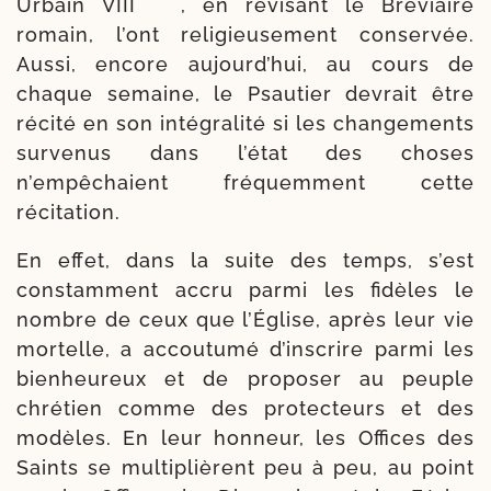
Urbain VIII
, en révi­sant le Bréviaire
romain, l’ont reli­gieu­se­ment conser­vée.
Aussi, encore aujourd’hui, au cours de
chaque semaine, le Psautier devrait être
réci­té en son inté­gra­li­té si les chan­ge­ments
sur­ve­nus dans l’état des choses
n’empêchaient fré­quem­ment cette
récitation.
En effet, dans la suite des temps, s’est
constam­ment accru par­mi les fidèles le
nombre de ceux que l’Église, après leur vie
mor­telle, a accou­tu­mé d’inscrire par­mi les
bien­heu­reux et de pro­po­ser au peuple
chré­tien comme des pro­tec­teurs et des
modèles. En leur hon­neur, les Offices des
Saints se mul­ti­plièrent peu à peu, au point