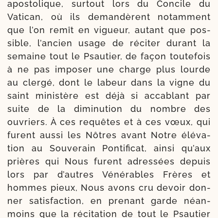
apos­to­lique, sur­tout lors du Concile du
Vatican, où ils deman­dèrent notam­ment
que l’on remît en vigueur, autant que pos­
sible, l’ancien usage de réci­ter durant la
semaine tout le Psautier, de façon tou­te­fois
à ne pas impo­ser une charge plus lourde
au cler­gé, dont le labeur dans la vigne du
saint minis­tère est déjà si acca­blant par
suite de la dimi­nu­tion du nombre des
ouvriers. À ces requêtes et à ces vœux, qui
furent aus­si les Nôtres avant Notre élé­va­
tion au Souverain Pontificat, ain­si qu’aux
prières qui Nous furent adres­sées depuis
lors par d’autres Vénérables Frères et
hommes pieux, Nous avons cru devoir don­
ner satis­fac­tion, en pre­nant garde néan­
moins que la réci­ta­tion de tout le Psautier