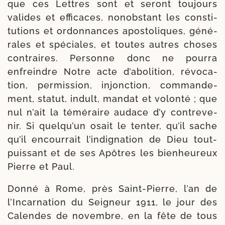
que ces Lettres sont et seront tou­jours
valides et effi­caces, non­obs­tant les consti­
tu­tions et ordon­nances apos­to­liques, géné­
rales et spé­ciales, et toutes autres choses
contraires. Personne donc ne pour­ra
enfreindre Notre acte d’abolition, révo­ca­
tion, permis­sion, injonc­tion, com­man­de­
ment, sta­tut, indult, man­dat et volon­té ; que
nul n’ait la témé­raire audace d’y contre­ve­
nir. Si quelqu’un osait le ten­ter, qu’il sache
qu’il encour­rait l’indignation de Dieu tout-​
puissant et de ses Apôtres les bien­heu­reux
Pierre et Paul.
Donné à Rome, près Saint-​Pierre, l’an de
l’Incarnation du Seigneur 1911, le jour des
Calendes de novembre, en la fête de tous