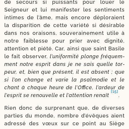
de secours si puis­sants pour louer le
Seigneur et lui mani­fes­ter les sen­ti­ments
intimes de l’âme, mais encore déplo­raient
la dis­pa­ri­tion de cette varié­té si dési­rable
dans nos orai­sons, sou­ve­rai­ne­ment utile à
notre fai­blesse pour prier avec digni­té,
atten­tion et pié­té. Car, ain­si que saint Basile
le fait obser­ver,
l’uniformité plonge fré­quem­
ment notre esprit dans je ne sais quelle tor­
peur, et, bien que pré­sent, il est absent ; que
si l’on change et varie la psal­mo­die et le
chant à chaque heure de l’Office, l’ardeur de
[15]
l’esprit se renou­velle et l’attention renaît
.
Rien donc de sur­pre­nant que, de diverses
par­ties du monde, nombre d’évêques aient
adres­sé des vœux sur ce point au Siège