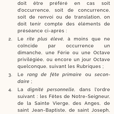
doit être pré­fé­ré en cas soit
d’occurrence, soit de concur­rence,
soit de ren­voi ou de trans­la­tion, on
doit tenir compte des élé­ments de
pré­séance ci-après :
Le
rite plus éle­vé,
à moins que ne
coïn­cide par occur­rence un
dimanche, une Férie ou une Octave
pri­vi­lé­giée, ou encore un jour Octave
quel­conque, sui­vant les Rubriques ;
Le
rang de fête pri­maire
ou
secon­
daire
;
La
digni­té per­son­nelle,
dans l’ordre
sui­vant : les Fêtes de Notre-​Seigneur,
de la Sainte Vierge, des Anges, de
saint Jean-​Baptiste, de saint Joseph,