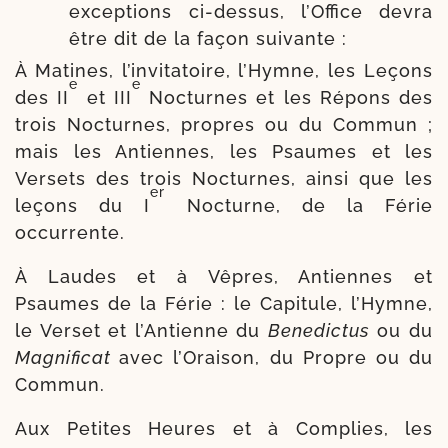
excep­tions ci-​dessus, l’Office devra
être dit de la façon suivante :
À Matines, l’invitatoire, l’Hymne, les Leçons
e
e
des II
et III
Nocturnes et les Répons des
trois Nocturnes, propres ou du Commun ;
mais les Antiennes, les Psaumes et les
Versets des trois Nocturnes, ain­si que les
er
leçons du I
Nocturne, de la Férie
occurrente.
À Laudes et à Vêpres, Antiennes et
Psaumes de la Férie : le Capi­tule, l’Hymne,
le Verset et l’Antienne du
Benedictus
ou du
Magnificat
avec l’Oraison, du Propre ou du
Commun.
Aux Petites Heures et à Complies, les