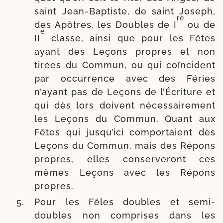
saint Jean-​Baptiste, de saint Joseph,
re
des Apôtres, les Doubles de I
ou de
e
II
classe, ain­si que pour les Fêtes
ayant des Leçons propres et non
tirées du Commun, ou qui coïn­cident
par occur­rence avec des Féries
n’ayant pas de Leçons de l’Écriture et
qui dès lors doivent néces­sai­re­ment
les Leçons du Commun. Quant aux
Fêtes qui jusqu’ici com­por­taient des
Leçons du Commun, mais des Répons
propres, elles conser­ve­ront ces
mêmes Leçons avec les Répons
propres.
Pour les Fêles doubles et semi-​
doubles non com­prises dans les