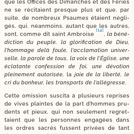
que les Offices des Dimanches et des Féries
ne se réci­taient presque plus et que, par
suite, de nom­breux Psaumes étaient négli­
gés, qui, néan­moins, autant que les autres,
[14]
sont, comme dit saint Ambroise
,
la béné­
dic­tion du peuple, la glo­ri­fi­ca­tion de Dieu,
l’hommage de­là foule, l’acclamation uni­ver­
selle, la parole de tous, la voix de l’Église, une
écla­tante confes­sion de foi, une dévo­tion
plei­ne­ment auto­ri­sée,
la
joie de la liber­té, le
cri du bon­heur, les trans­ports de l’allégresse.
Cette omis­sion sus­ci­ta à plu­sieurs reprises
de vives plaintes de la part d’hommes pru­
dents et pieux, qui non seule­ment regret­
taient que les per­sonnes enga­gées dans
les ordres sacrés fussent pri­vées de tant