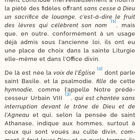
la pié­té des fidèles offrant
sans cesse à Dieu
un sacri­fice de louange, c’est-à-dire le fruit
[1]
des lèvres qui célèbrent son nom
, mais
que, en outre, confor­mé­ment à un usage
déjà admis sous l’ancienne loi, ils ont eu
une place de choix dans la sainte Liturgie
elle-​même et dans l’Office divin.
[2]
De là est née la
voix de l’Église
dont parle
saint Basile, et la psal­mo­die,
fille
de cette
hym­no­die,
comme l’appelle Notre pré­dé­
[3]
ces­seur Urbain VIII
,
qui est chan­tée sans
inter­rup­tion devant le trône de Dieu et de
l’Agneau
et qui, selon la pen­sée de saint
Athanase, indique aux hommes, sur­tout à
ceux qui sont voués au culte divin,
com­