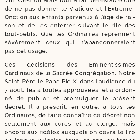
VIII. C’est un abus tout à fait détes­table que
de ne pas don­ner le Viatique et l’Extrême-​
Onction aux enfants par­ve­nus à l’âge de rai­
son et de les enter­rer sui­vant le rite des
tout-​petits. Que les Ordinaires reprennent
sévè­re­ment ceux qui n’a­ban­don­ne­raient
pas cet usage.
Ces déci­sions des Éminentissimes
Cardinaux de la Sacrée Congrégation, Notre
Saint-​Père le Pape Pie X, dans l’au­dience du
7 août, les a toutes approu­vées, et a ordon­
né de publier et pro­mul­guer le pré­sent
décret. Il a pres­crit, en outre, à tous les
Ordinaires, de faire connaître ce décret non
seule­ment aux curés et au cler­gé, mais
encore aux fidèles aux­quels on devra le lire