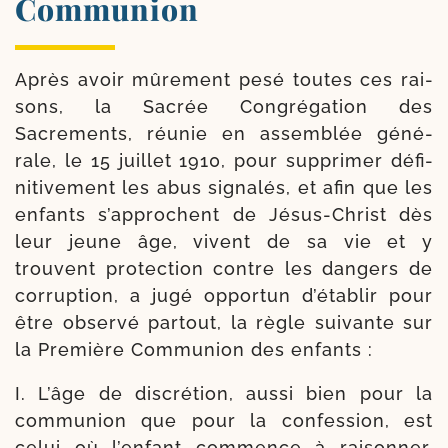
Communion
Après avoir mûre­ment pesé toutes ces rai­
sons, la Sacrée Congrégation des
Sacrements, réunie en assem­blée géné­
rale, le 15 juillet 1910, pour sup­pri­mer défi­
ni­ti­ve­ment les abus signa­lés, et afin que les
enfants s’ap­prochent de Jésus-​Christ dès
leur jeune âge, vivent de sa vie et y
trouvent pro­tec­tion contre les dan­gers de
cor­rup­tion, a jugé oppor­tun d’é­ta­blir pour
être obser­vé par­tout, la règle sui­vante sur
la Première Communion des enfants :
I. L’âge de dis­cré­tion, aus­si bien pour la
com­mu­nion que pour la confes­sion, est
celui où l’en­fant com­mence à rai­son­ner,