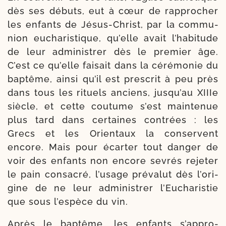
dès ses débuts, eut à cœur de rap­pro­cher
les enfants de Jésus-​Christ, par la com­mu­
nion eucha­ris­tique, qu’elle avait l’ha­bi­tude
de leur admi­nis­trer dès le pre­mier âge.
C’est ce qu’elle fai­sait dans la céré­mo­nie du
bap­tême, ain­si qu’il est pres­crit à peu près
dans tous les rituels anciens, jus­qu’au XIIIe
siècle, et cette cou­tume s’est main­te­nue
plus tard dans cer­taines contrées : les
Grecs et les Orientaux la conservent
encore. Mais pour écar­ter tout dan­ger de
voir des enfants non encore sevrés reje­ter
le pain consa­cré, l’u­sage pré­va­lut dès l’o­ri­
gine de ne leur admi­nis­trer l’Eucharistie
que sous l’es­pèce du vin.
Après le bap­tême, les enfants s’ap­pro­