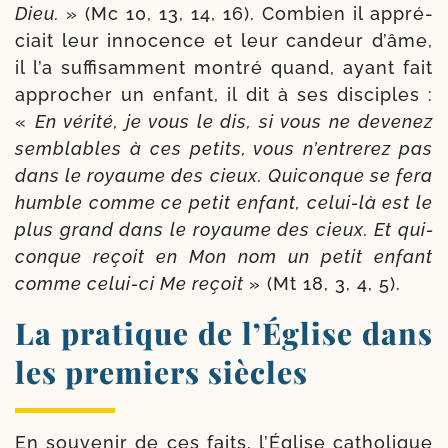
Dieu.
» (Mc 10, 13, 14, 16). Combien il appré­
ciait leur inno­cence et leur can­deur d’âme,
il l’a suf­fi­sam­ment mon­tré quand, ayant fait
appro­cher un enfant, il dit à ses dis­ciples :
«
En véri­té, je vous le dis, si vous ne deve­nez
sem­blables à ces petits, vous n’en­tre­rez pas
dans le royaume des cieux. Quiconque se fera
humble comme ce petit enfant, celui-​là est le
plus grand dans le royaume des cieux. Et qui­
conque reçoit en Mon nom un petit enfant
comme celui-​ci Me reçoit
» (Mt 18, 3, 4, 5).
La pratique de l’Église dans
les premiers siècles
En sou­ve­nir de ces faits, l’Église catho­lique