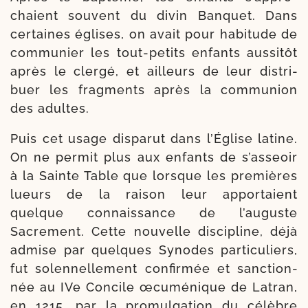
chaient sou­vent du divin Banquet. Dans
cer­taines églises, on avait pour habi­tude de
com­mu­nier les tout-​petits enfants aus­si­tôt
après le cler­gé, et ailleurs de leur dis­tri­
buer les frag­ments après la com­mu­nion
des adultes.
Puis cet usage dis­pa­rut dans l’Église latine.
On ne per­mit plus aux enfants de s’as­seoir
à la Sainte Table que lorsque les pre­mières
lueurs de la rai­son leur appor­taient
quelque connais­sance de l’au­guste
Sacrement. Cette nou­velle dis­ci­pline, déjà
admise par quelques Synodes par­ti­cu­liers,
fut solen­nel­le­ment confir­mée et sanc­tion­
née au IVe Concile œcu­mé­nique de Latran,
en 1215, par la pro­mul­ga­tion du célèbre