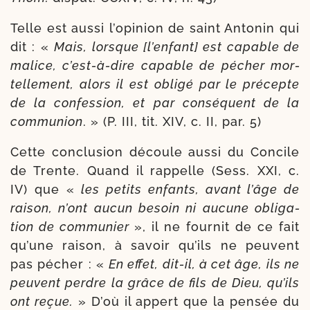
Telle est aus­si l’o­pi­nion de saint Antonin qui
dit : «
Mais, lorsque [l’en­fant] est capable de
malice, c’est-​à-​dire capable de pécher mor­
tel­le­ment, alors il est obli­gé par le pré­cepte
de la confes­sion, et par consé­quent de la
com­mu­nion
. » (P. III, tit. XIV, c. II, par. 5)
Cette conclu­sion découle aus­si du Concile
de Trente. Quand il rap­pelle (Sess. XXI, c.
IV) que «
les petits enfants, avant l’âge de
rai­son, n’ont aucun besoin ni aucune obli­ga­
tion de com­mu­nier
», il ne four­nit de ce fait
qu’une rai­son, à savoir qu’ils ne peuvent
pas pécher : «
En effet, dit-​il, à cet âge, ils ne
peuvent perdre la grâce de fils de Dieu, qu’ils
ont reçue.
» D’où il appert que la pen­sée du