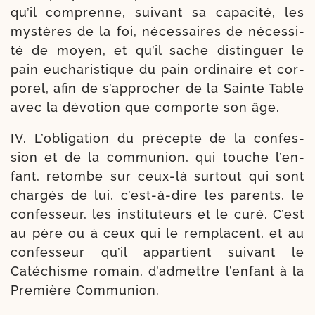
qu’il com­prenne, sui­vant sa capa­ci­té, les
mys­tères de la foi, néces­saires de néces­si­
té de moyen, et qu’il sache dis­tin­guer le
pain eucha­ris­tique du pain ordi­naire et cor­
po­rel, afin de s’ap­pro­cher de la Sainte Table
avec la dévo­tion que com­porte son âge.
IV. L’obligation du pré­cepte de la confes­
sion et de la com­mu­nion, qui touche l’en­
fant, retombe sur ceux-​là sur­tout qui sont
char­gés de lui, c’est-​à-​dire les parents, le
confes­seur, les ins­ti­tu­teurs et le curé. C’est
au père ou à ceux qui le rem­placent, et au
confes­seur qu’il appar­tient sui­vant le
Catéchisme romain, d’ad­mettre l’en­fant à la
Première Communion.