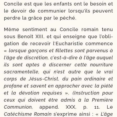
Concile est que les enfants ont le besoin et
le devoir de com­mu­nier lors­qu’ils peuvent
perdre la grâce par le péché.
Même sen­ti­ment au Concile romain tenu
sous Benoît XIII, et qui enseigne que l’o­bli­
ga­tion de rece­voir l’Eucharistie com­mence
«
lorsque gar­çons et fillettes sont par­ve­nus à
l’âge de dis­cré­tion, c’est-​à-​dire à l’âge auquel
ils sont aptes à dis­cer­ner cette nour­ri­ture
sacra­men­telle, qui n’est autre que le vrai
corps de Jésus-​Christ, du pain ordi­naire et
pro­fane et savent en appro­cher avec la pié­té
et la dévo­tion requises
».
(Instruction pour
ceux qui doivent être admis à la Première
Communion,
append. XXX, p. 11. Le
Catéchisme Romain
s’ex­prime ain­si : «
L’âge