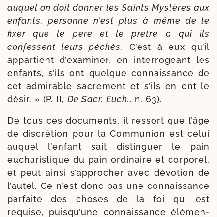
auquel on doit don­ner les Saints Mystères aux
enfants, per­sonne n’est plus à même de le
fixer que le père et le prêtre à qui ils
confessent leurs péchés.
C’est à eux qu’il
appar­tient d’exa­mi­ner, en inter­ro­geant les
enfants, s’ils ont quelque connais­sance de
cet admi­rable sacre­ment et s’ils en ont le
désir. » (P. II,
De Sacr. Euch.,
n. 63).
De tous ces docu­ments, il res­sort que l’âge
de dis­cré­tion pour la Communion est celui
auquel l’en­fant sait dis­tin­guer le pain
eucha­ris­tique du pain ordi­naire et cor­po­rel,
et peut ain­si s’ap­pro­cher avec dévo­tion de
l’au­tel. Ce n’est donc pas une connais­sance
par­faite des choses de la foi qui est
requise, puis­qu’une connais­sance élé­men­