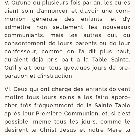
V. Qu’une ou plu­sieurs fois par an, les curés
aient soin d’an­non­cer et d’a­voir une com­
mu­nion géné­rale des enfants, et d’y
admettre non seule­ment les nou­veaux
com­mu­niants, mais les autres qui, du
consen­te­ment de leurs parents ou de leur
confes­seur, comme on l’a dit plus haut,
auraient déjà pris part à la Table Sainte.
Qu’il y ait pour tous quelques jours de pré­
pa­ra­tion et d’instruction.
VI. Ceux qui ont charge des enfants doivent
mettre tous leurs soins à les faire appro­
cher très fré­quem­ment de la Sainte Table
après leur Première Communion, et, si c’est
pos­sible, même tous les jours, comme le
dési­rent le Christ Jésus et notre Mère la