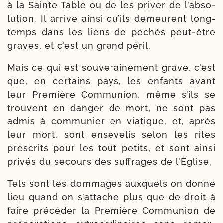
à la Sainte Table ou de les pri­ver de l’ab­so­
lu­tion. Il arrive ain­si qu’ils demeurent long­
temps dans les liens de péchés peut-​être
graves, et c’est un grand péril.
Mais ce qui est sou­ve­rai­ne­ment grave, c’est
que, en cer­tains pays, les enfants avant
leur Première Communion, même s’ils se
trouvent en dan­ger de mort, ne sont pas
admis à com­mu­nier en via­tique, et, après
leur mort, sont ense­ve­lis selon les rites
pres­crits pour les tout petits, et sont ain­si
pri­vés du secours des suf­frages de l’Église.
Tels sont les dom­mages aux­quels on donne
lieu quand on s’at­tache plus que de droit à
faire pré­cé­der la Première Communion de