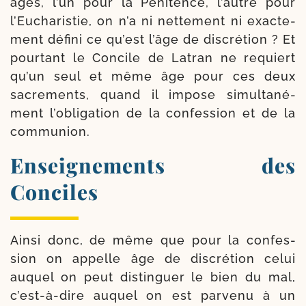
âges, l’un pour la Pénitence, l’autre pour
l’Eucharistie, on n’a ni net­te­ment ni exac­te­
ment défi­ni ce qu’est l’âge de dis­cré­tion ? Et
pour­tant le Concile de Latran ne requiert
qu’un seul et même âge pour ces deux
sacre­ments, quand il impose simul­ta­né­
ment l’o­bli­ga­tion de la confes­sion et de la
communion.
Enseignements des
Conciles
Ainsi donc, de même que pour la confes­
sion on appelle âge de dis­cré­tion celui
auquel on peut dis­tin­guer le bien du mal,
c’est-​à-​dire auquel on est par­ve­nu à un