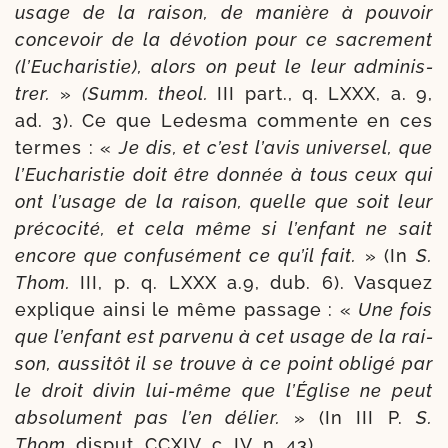
usage de la rai­son, de manière à pou­voir
conce­voir de la dévo­tion pour ce sacre­ment
(l’Eucharistie), alors on peut le leur admi­nis­
trer.
»
(Summ. theol.
III part., q. LXXX, a. 9,
ad. 3). Ce que Ledesma com­mente en ces
termes : «
Je dis, et c’est l’a­vis uni­ver­sel, que
l’Eucharistie doit être don­née à tous ceux qui
ont l’u­sage de la rai­son, quelle que soit leur
pré­co­ci­té, et cela même si l’en­fant ne sait
encore que confu­sé­ment ce qu’il fait.
» (In
S.
Thom.
III, p. q. LXXX a.9, dub. 6). Vasquez
explique ain­si le même pas­sage : «
Une fois
que l’en­fant est par­ve­nu à cet usage de la rai­
son, aus­si­tôt il se trouve à ce point obli­gé par
le droit divin lui-​même que l’Église ne peut
abso­lu­ment pas l’en délier.
» (In III P.
S.
Thom.
dis­put. CCXIV, c. IV, n. 43)