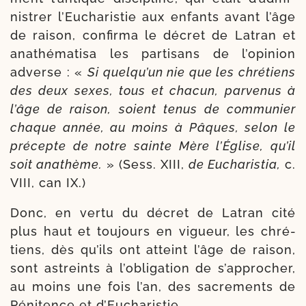
nis­trer l’Eucharistie aux enfants avant l’âge
de rai­son, confir­ma le décret de Latran et
ana­thé­ma­ti­sa les par­ti­sans de l’o­pi­nion
adverse : «
Si quel­qu’un nie que les chré­tiens
des deux sexes, tous et cha­cun, par­ve­nus à
l’âge de rai­son, soient tenus de com­mu­nier
chaque année, au moins à Pâques, selon le
pré­cepte de notre sainte Mère l’Église, qu’il
soit ana­thème.
» (Sess. XIII,
de Eucharistia,
c.
VIII, can IX.)
Donc, en ver­tu du décret de Latran cité
plus haut et tou­jours en vigueur, les chré­
tiens, dès qu’ils ont atteint l’âge de rai­son,
sont astreints à l’o­bli­ga­tion de s’ap­pro­cher,
au moins une fois l’an, des sacre­ments de
Pénitence et d’Eucharistie.