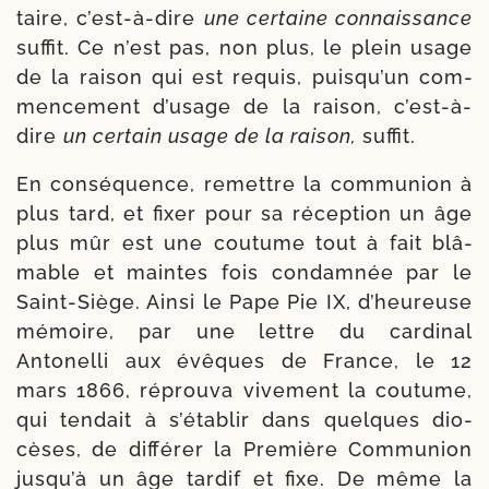
taire, c’est-​à-​dire
une cer­taine connais­sance
suf­fit. Ce n’est pas, non plus, le plein usage
de la rai­son qui est requis, puis­qu’un com­
men­ce­ment d’u­sage de la rai­son, c’est-​à-​
dire
un cer­tain usage de la rai­son,
suf­fit.
En consé­quence, remettre la com­mu­nion à
plus tard, et fixer pour sa récep­tion un âge
plus mûr est une cou­tume tout à fait blâ­
mable et maintes fois condam­née par le
Saint-​Siège. Ainsi le Pape Pie IX, d’heu­reuse
mémoire, par une lettre du car­di­nal
Antonelli aux évêques de France, le 12
mars 1866, réprou­va vive­ment la cou­tume,
qui ten­dait à s’é­ta­blir dans quelques dio­
cèses, de dif­fé­rer la Première Communion
jus­qu’à un âge tar­dif et fixe. De même la