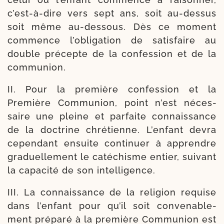
c’est-​à-​dire vers sept ans, soit au-​dessus
soit même au-​dessous. Dès ce moment
com­mence l’o­bli­ga­tion de satis­faire au
double pré­cepte de la confes­sion et de la
communion.
II. Pour la pre­mière confes­sion et la
Première Communion, point n’est néces­
saire une pleine et par­faite connais­sance
de la doc­trine chré­tienne. L’enfant devra
cepen­dant ensuite conti­nuer à apprendre
gra­duel­le­ment le caté­chisme entier, sui­vant
la capa­ci­té de son intelligence.
III. La connais­sance de la reli­gion requise
dans l’en­fant pour qu’il soit conve­na­ble­
ment pré­pa­ré à la pre­mière Communion est