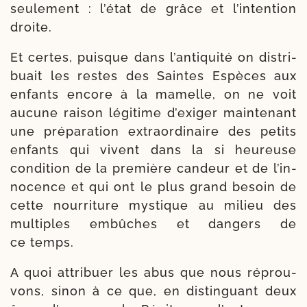
seule­ment : l’é­tat de grâce et l’in­ten­tion
droite.
Et certes, puisque dans l’an­ti­qui­té on dis­tri­
buait les restes des Saintes Espèces aux
enfants encore à la mamelle, on ne voit
aucune rai­son légi­time d’exi­ger main­te­nant
une pré­pa­ra­tion extra­or­di­naire des petits
enfants qui vivent dans la si heu­reuse
condi­tion de la pre­mière can­deur et de l’in­
no­cence et qui ont le plus grand besoin de
cette nour­ri­ture mys­tique au milieu des
mul­tiples embûches et dan­gers de
ce temps.
A quoi attri­buer les abus que nous réprou­
vons, sinon à ce que, en dis­tin­guant deux