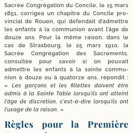
Sacrée Congrégation du Concile, le 15 mars
1851, cor­ri­gea un cha­pitre du Concile pro­
vin­cial de Rouen, qui défen­dait d’ad­mettre
les enfants à la com­mu­nion avant l’âge de
douze ans. Pour la même rai­son, dans le
cas de Strasbourg, le 25 mars 1910, la
Sacrée Congrégation des Sacrements,
consul­tée pour savoir si on pou­vait
admettre les enfants à la sainte com­mu­
nion à douze ou à qua­torze ans, répon­dit :
«
Les gar­çons et les fillettes doivent être
admis à la Sainte Table lors­qu’ils ont atteint
l’âge de dis­cré­tion, c’est-​à-​dire lors­qu’ils ont
l’u­sage de la rai­son
. »
Règles pour la Première