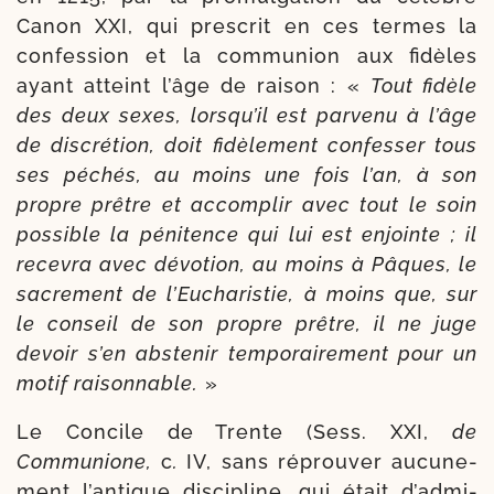
Canon XXI, qui pres­crit en ces termes la
confes­sion et la com­mu­nion aux fidèles
ayant atteint l’âge de rai­son : «
Tout fidèle
des deux sexes, lors­qu’il est par­ve­nu à l’âge
de dis­cré­tion, doit fidè­le­ment confes­ser tous
ses péchés, au moins une fois l’an, à son
propre prêtre et accom­plir avec tout le soin
pos­sible la péni­tence qui lui est enjointe ; il
rece­vra avec dévo­tion, au moins à Pâques, le
sacre­ment de l’Eucharistie, à moins que, sur
le conseil de son propre prêtre, il ne juge
devoir s’en abs­te­nir tem­po­rai­re­ment pour un
motif rai­son­nable.
»
Le Concile de Trente (Sess. XXI,
de
Communione,
c
.
IV, sans réprou­ver aucu­ne­
ment l’an­tique dis­ci­pline, qui était d’ad­mi­