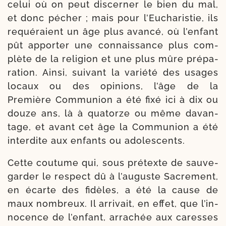
celui où on peut dis­cer­ner le bien du mal,
et donc pécher ; mais pour l’Eucharistie, ils
requé­raient un âge plus avan­cé, où l’en­fant
pût appor­ter une connais­sance plus com­
plète de la reli­gion et une plus mûre pré­pa­
ra­tion. Ainsi, sui­vant la varié­té des usages
locaux ou des opi­nions, l’âge de la
Première Communion a été fixé ici à dix ou
douze ans, là à qua­torze ou même davan­
tage, et avant cet âge la Communion a été
inter­dite aux enfants ou adolescents.
Cette cou­tume qui, sous pré­texte de sau­ve­
gar­der le res­pect dû à l’au­guste Sacrement,
en écarte des fidèles, a été la cause de
maux nom­breux. Il arri­vait, en effet, que l’in­
no­cence de l’en­fant, arra­chée aux caresses