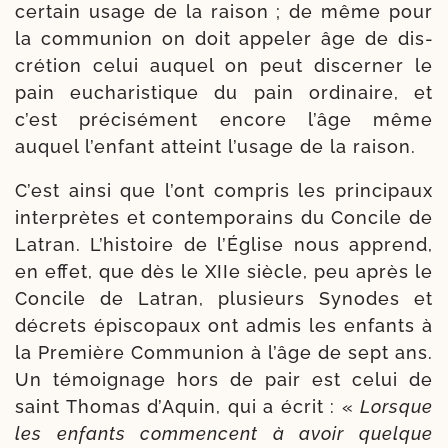
cer­tain usage de la rai­son ; de même pour
la com­mu­nion on doit appe­ler âge de dis­
cré­tion celui auquel on peut dis­cer­ner le
pain eucha­ris­tique du pain ordi­naire, et
c’est pré­ci­sé­ment encore l’âge même
auquel l’en­fant atteint l’u­sage de la raison.
C’est ain­si que l’ont com­pris les prin­ci­paux
inter­prètes et contem­po­rains du Concile de
Latran. L’histoire de l’Église nous apprend,
en effet, que dès le XIIe siècle, peu après le
Concile de Latran, plu­sieurs Synodes et
décrets épis­co­paux ont admis les enfants à
la Première Communion à l’âge de sept ans.
Un témoi­gnage hors de pair est celui de
saint Thomas d’Aquin, qui a écrit : «
Lorsque
les enfants com­mencent à avoir quelque