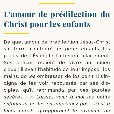
L’amour de prédilection du
Christ pour les enfants
De quel amour de pré­di­lec­tion Jésus-​Christ
sur terre a entou­ré les petits enfants, les
pages de l’Évangile l’at­testent clai­re­ment.
Ses délices étaient de vivre au milieu
d’eux ; il avait l’ha­bi­tude de leur impo­ser les
mains, de les embras­ser, de les bénir. Il s’in­
di­gna de les voir repous­sés par ses dis­
ciples, qu’il répri­man­da par ces paroles
sévères : «
Laissez venir à moi les petits
enfants et ne les en empê­chez pas : c’est à
leurs pareils qu’ap­par­tient le royaume de