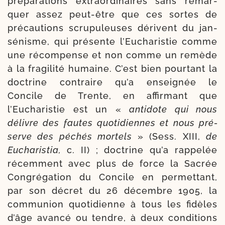
pré­pa­ra­tions extra­or­di­naires sans remar­
quer assez peut-​être que ces sortes de
pré­cau­tions scru­pu­leuses dérivent du jan­
sé­nisme, qui pré­sente l’Eucharistie comme
une récom­pense et non comme un remède
à la fra­gi­li­té humaine. C’est bien pour­tant la
doc­trine contraire qu’a ensei­gnée le
Concile de Trente, en affir­mant que
l’Eucharistie est un «
anti­dote qui nous
délivre des fautes quo­ti­diennes et nous pré­
serve des péchés mor­tels
» (Sess. XIII,
de
Eucharistia,
c. II) ; doc­trine qu’a rap­pe­lée
récem­ment avec plus de force la Sacrée
Congrégation du Concile en per­met­tant,
par son décret du 26 décembre 1905, la
com­mu­nion quo­ti­dienne à tous les fidèles
d’âge avan­cé ou tendre, à deux condi­tions