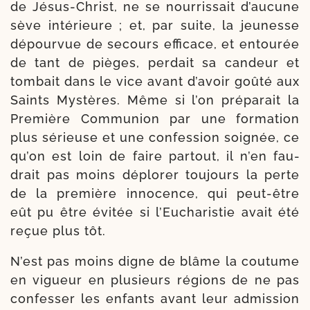
de Jésus-​Christ, ne se nour­ris­sait d’au­cune
sève inté­rieure ; et, par suite, la jeu­nesse
dépour­vue de secours effi­cace, et entou­rée
de tant de pièges, per­dait sa can­deur et
tom­bait dans le vice avant d’a­voir goû­té aux
Saints Mystères. Même si l’on pré­pa­rait la
Première Communion par une for­ma­tion
plus sérieuse et une confes­sion soi­gnée, ce
qu’on est loin de faire par­tout, il n’en fau­
drait pas moins déplo­rer tou­jours la perte
de la pre­mière inno­cence, qui peut-​être
eût pu être évi­tée si l’Eucharistie avait été
reçue plus tôt.
N’est pas moins digne de blâme la cou­tume
en vigueur en plu­sieurs régions de ne pas
confes­ser les enfants avant leur admis­sion