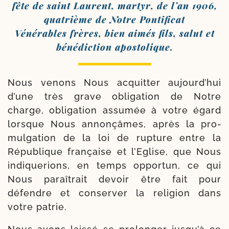
fête de saint Laurent, mar­tyr, de l’an 1906,
qua­trième de Notre Pontificat
Vénérables frères, bien aimés fils, salut et
béné­dic­tion apostolique.
Nous venons Nous acquit­ter aujourd’hui
d’une très grave obli­ga­tion de Notre
charge, obli­ga­tion assu­mée à votre égard
lorsque Nous annon­çâmes, après la pro­
mul­ga­tion de la loi de rup­ture entre la
République fran­çaise et l’Eglise, que Nous
indi­que­rions, en temps oppor­tun, ce qui
Nous paraî­trait devoir être fait pour
défendre et conser­ver la reli­gion dans
votre patrie.