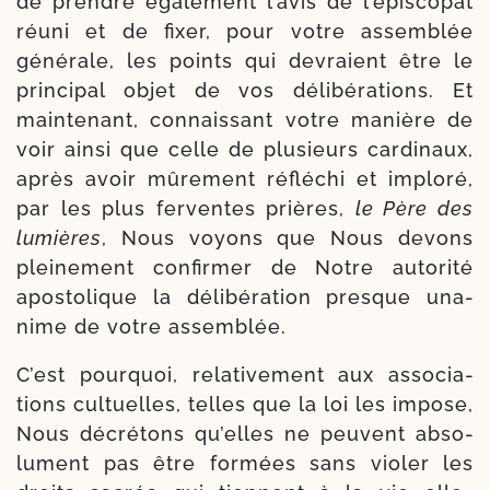
de prendre éga­le­ment l’avis de l’épiscopat
réuni et de fixer, pour votre assem­blée
géné­rale, les points qui devraient être le
prin­ci­pal objet de vos déli­bé­ra­tions. Et
main­te­nant, connais­sant votre manière de
voir ain­si que celle de plu­sieurs car­di­naux,
après avoir mûre­ment réflé­chi et implo­ré,
par les plus fer­ventes prières,
le Père des
lumières
, Nous voyons que Nous devons
plei­ne­ment confir­mer de Notre auto­ri­té
apos­to­lique la déli­bé­ra­tion presque una­
nime de votre assemblée.
C’est pour­quoi, rela­ti­ve­ment aux asso­cia­
tions cultuelles, telles que la loi les impose,
Nous décré­tons qu’elles ne peuvent abso­
lu­ment pas être for­mées sans vio­ler les