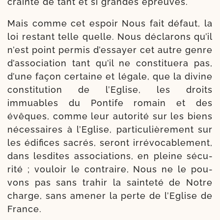
crainte de tant et si grandes épreuves.
Mais comme cet espoir Nous fait défaut, la
loi res­tant telle quelle. Nous décla­rons qu’il
n’est point per­mis d’essayer cet autre genre
d’association tant qu’il ne consti­tue­ra pas,
d’une façon cer­taine et légale, que la divine
consti­tu­tion de l’Eglise, les droits
immuables du Pontife romain et des
évêques, comme leur auto­ri­té sur les biens
néces­saires à l’Eglise, par­ti­cu­liè­re­ment sur
les édi­fices sacrés, seront irré­vo­ca­ble­ment,
dans les­dites asso­cia­tions, en pleine sécu­
ri­té ; vou­loir le contraire, Nous ne le pou­
vons pas sans tra­hir la sain­te­té de Notre
charge, sans ame­ner la perte de l’Eglise de
France.