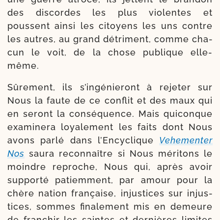
des dis­cordes les plus vio­lentes et
poussent ain­si les citoyens les uns contre
les autres, au grand détri­ment, comme cha­
cun le voit, de la chose publique elle-
même.
Sûrement, ils s’ingénieront à reje­ter sur
Nous la faute de ce conflit et des maux qui
en seront la consé­quence. Mais qui­conque
exa­mi­ne­ra loya­le­ment les faits dont Nous
avons par­lé dans l’Encyclique
Vehementer
Nos
sau­ra recon­naître si Nous méri­tons le
moindre reproche, Nous qui, après avoir
sup­por­té patiem­ment, par amour pour la
chère nation fran­çaise, injus­tices sur injus­
tices, sommes fina­le­ment mis en demeure
de fran­chir les saintes et der­nières limites