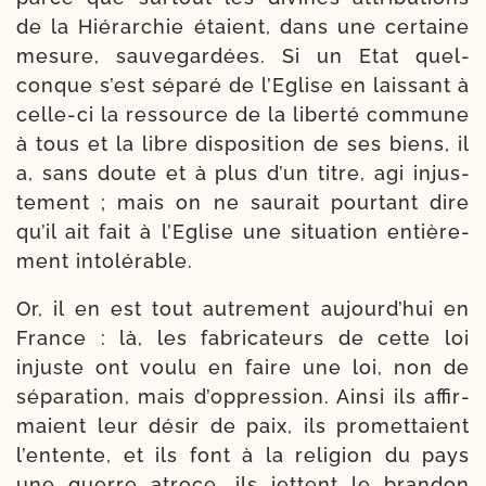
de la Hiérarchie étaient, dans une cer­taine
mesure, sau­ve­gar­dées. Si un Etat quel­
conque s’est sépa­ré de l’Eglise en lais­sant à
celle-​ci la res­source de la liber­té com­mune
à tous et la libre dis­po­si­tion de ses biens, il
a, sans doute et à plus d’un titre, agi injus­
te­ment ; mais on ne sau­rait pour­tant dire
qu’il ait fait à l’Eglise une situa­tion entiè­re­
ment intolérable.
Or, il en est tout autre­ment aujourd’hui en
France : là, les fabri­ca­teurs de cette loi
injuste ont vou­lu en faire une loi, non de
sépa­ra­tion, mais d’oppression. Ainsi ils affir­
maient leur désir de paix, ils pro­met­taient
l’entente, et ils font à la reli­gion du pays
une guerre atroce, ils jettent le bran­don