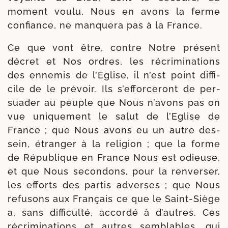
moment vou­lu, Nous en avons la ferme
confiance, ne man­que­ra pas à la France.
Ce que vont être, contre Notre pré­sent
décret et Nos ordres, les récri­mi­na­tions
des enne­mis de l’Eglise, il n’est point dif­fi­
cile de le pré­voir. Ils s’efforceront de per­
sua­der au peuple que Nous n’avons pas on
vue uni­que­ment le salut de l’Eglise de
France ; que Nous avons eu un autre des­
sein, étran­ger à la reli­gion ; que la forme
de République en France Nous est odieuse,
et que Nous secon­dons, pour la ren­ver­ser,
les efforts des par­tis adverses ; que Nous
refu­sons aux Français ce que le Saint-​Siège
a, sans dif­fi­cul­té, accor­dé à d’autres. Ces
récri­mi­na­tions et autres sem­blables, qui