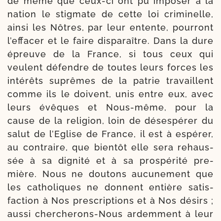
de même que ceux-​ci ont pu impo­ser à la
nation le stig­mate de cette loi cri­mi­nelle,
ain­si les Nôtres, par leur entente, pour­ront
l’effacer et le faire dis­pa­raître. Dans la dure
épreuve de la France, si tous ceux qui
veulent défendre de toutes leurs forces les
inté­rêts suprêmes de la patrie tra­vaillent
comme ils le doivent, unis entre eux, avec
leurs évêques et Nous-​même, pour la
cause de la reli­gion, loin de déses­pé­rer du
salut de l’Eglise de France, il est à espé­rer,
au contraire, que bien­tôt elle sera rehaus­
sée à sa digni­té et à sa pros­pé­ri­té pre­
mière. Nous ne dou­tons aucu­ne­ment que
les catho­liques ne donnent entière satis­
fac­tion à Nos pres­crip­tions et à Nos dési­rs ;
aus­si chercherons-​Nous ardem­ment à leur