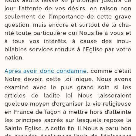
Nous avons lais­sé se pro­lon­ger jusqu’à ce
jour l’attente de vos dési­rs, en rai­son non
seule­ment de l’importance de cette grave
ques­tion, mais encore et sur­tout de la cha­
ri­té toute par­ti­cu­lière qui Nous lie à vous et
à tous vos inté­rêts, à cause des inou­
bliables ser­vices ren­dus à l’Eglise par votre
nation.
Après avoir donc condam­né
, comme c’était
Notre devoir, cette loi inique, Nous avons
exa­mi­né avec le plus grand soin si les
articles de ladite loi Nous lais­se­raient
quelque moyen d’organiser la vie reli­gieuse
en France de façon à mettre hors d’atteinte
les prin­cipes sacrés sur les­quels repose la
Sainte Eglise. A cette fin, il Nous a paru bon