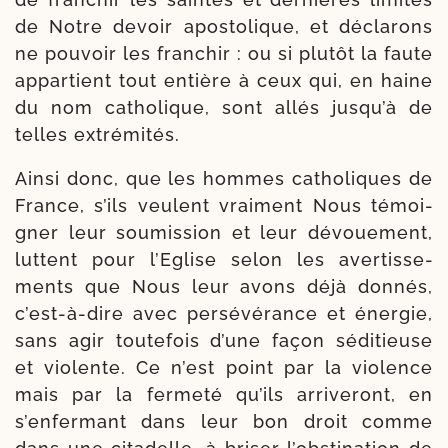
de Notre devoir apos­to­lique, et décla­rons
ne pou­voir les fran­chir : ou si plu­tôt la faute
appar­tient tout entière à ceux qui, en haine
du nom catho­lique, sont allés jusqu’à de
telles extrémités.
Ainsi donc, que les hommes catho­liques de
France, s’ils veulent vrai­ment Nous témoi­
gner leur sou­mis­sion et leur dévoue­ment,
luttent pour l’Eglise selon les aver­tis­se­
ments que Nous leur avons déjà don­nés,
c’est-à-dire avec per­sé­vé­rance et éner­gie,
sans agir tou­te­fois d’une façon sédi­tieuse
et vio­lente. Ce n’est point par la vio­lence
mais par la fer­me­té qu’ils arri­ve­ront, en
s’enfermant dans leur bon droit comme