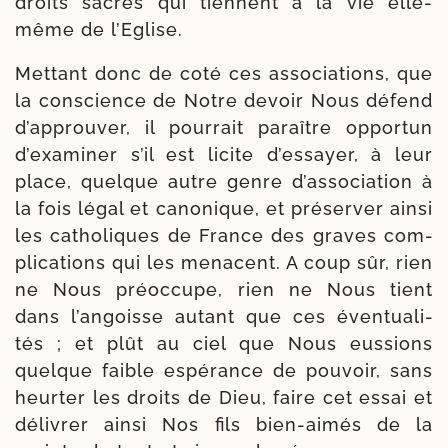
droits sacrés qui tiennent à la vie elle-​
même de l’Eglise.
Mettant donc de coté ces asso­cia­tions, que
la conscience de Notre devoir Nous défend
d’approuver, il pour­rait paraître oppor­tun
d’examiner s’il est licite d’essayer, à leur
place, quelque autre genre d’association à
la fois légal et cano­nique, et pré­ser­ver ain­si
les catho­liques de France des graves com­
pli­ca­tions qui les menacent. A coup sûr, rien
ne Nous pré­oc­cupe, rien ne Nous tient
dans l’angoisse autant que ces éven­tua­li­
tés ; et plût au ciel que Nous eus­sions
quelque faible espé­rance de pou­voir, sans
heur­ter les droits de Dieu, faire cet essai et
déli­vrer ain­si Nos fils bien-​aimés de la