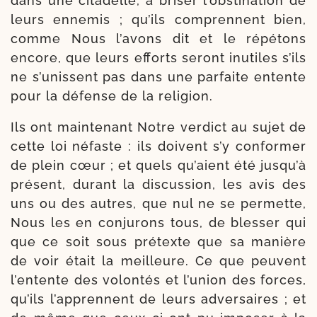
dans une cita­delle, à bri­ser l’obstination de
leurs enne­mis ; qu’ils com­prennent bien,
comme Nous l’avons dit et le répé­tons
encore, que leurs efforts seront inutiles s’ils
ne s’unissent pas dans une par­faite entente
pour la défense de la religion.
Ils ont main­te­nant Notre ver­dict au sujet de
cette loi néfaste : ils doivent s’y confor­mer
de plein cœur ; et quels qu’aient été jusqu’à
pré­sent, durant la dis­cus­sion, les avis des
uns ou des autres, que nul ne se per­mette,
Nous les en conju­rons tous, de bles­ser qui
que ce soit sous pré­texte que sa manière
de voir était la meilleure. Ce que peuvent
l’entente des volon­tés et l’union des forces,
qu’ils l’apprennent de leurs adver­saires ; et