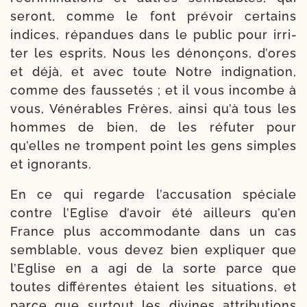
seront, comme le font pré­voir cer­tains
indices, répan­dues dans le public pour irri­
ter les esprits, Nous les dénon­çons, d’ores
et déjà, et avec toute Notre indi­gna­tion,
comme des faus­se­tés ; et il vous incombe à
vous, Vénérables Frères, ain­si qu’à tous les
hommes de bien, de les réfu­ter pour
qu’elles ne trompent point les gens simples
et ignorants.
En ce qui regarde l’accusation spé­ciale
contre l’Eglise d’avoir été ailleurs qu’en
France plus accom­mo­dante dans un cas
sem­blable, vous devez bien expli­quer que
l’Eglise en a agi de la sorte parce que
toutes dif­fé­rentes étaient les situa­tions, et
parce que sur­tout les divines attri­bu­tions