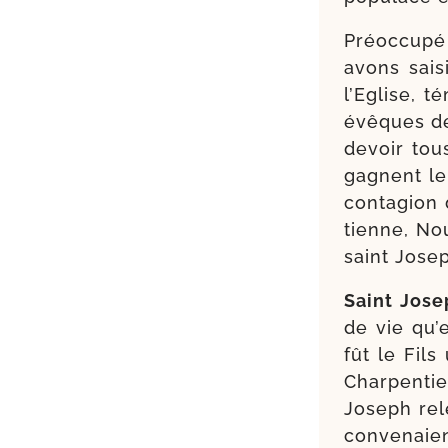
Préoccupé
avons sai­
l’Eglise, 
évêques de
devoir tou
gagnent leu
conta­gion 
tienne, Nou
saint Jose
Saint Jose
de vie qu’e
fût le Fils
Charpentie
Joseph rele
conve­naien