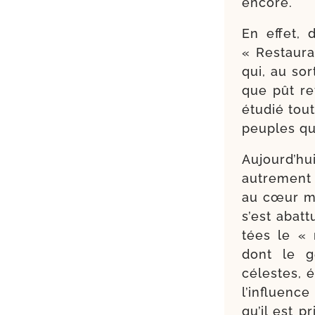
encore.
En effet,
« Restaura
qui, au sor
que pût ref
étu­dié tou
peuples qu
Aujourd’hu
autre­ment 
au cœur mê
s’est abat­
tées le « 
dont le g
célestes, 
l’in­fluenc
qu’il est p