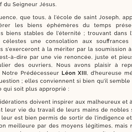
if du Seigneur Jésus.
uence, que tous, à l’é­cole de saint Joseph, ap
dé­rer les biens éphé­mères du temps pré­se
 biens stables de l’é­ter­ni­té ; trou­vant dans l
célestes une conso­la­tion aux souf­frances
s s’exer­ce­ront à la méri­ter par la sou­mis­sion à
est-​à-​dire par une vie renon­cée, juste et pie
­cu­lier des ouvriers, Nous avons plai­sir à re
e Notre Prédécesseur
Léon XIII
, d’heu­reuse m
s­tion ; elles conviennent si bien qu’il semble 
e qui soit plus approprié :
­dé­ra­tions doivent ins­pi­rer aux mal­heu­reux et
 leur vie du tra­vail de leurs mains de nobles s
il leur est bien per­mis de sor­tir de l’in­di­gence et 
ion meilleure par des moyens légi­times, mais ni