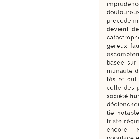
impru­denc
dou­lou­re
pré­cé­dem
devient de
catas­troph
ge­reux fa
escomptent l
basée sur 
mu­nau­té de
tés et qui 
celle des 
socié­té hu
déclen­che
tie notabl
triste rég
encore ; N
popu­lace e