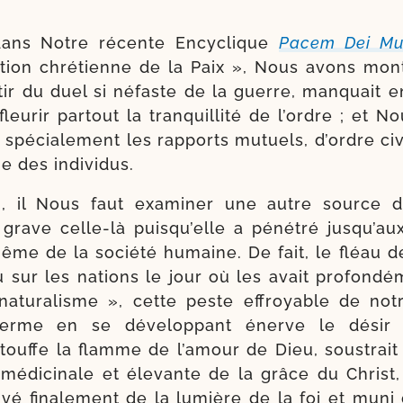
 dans Notre récente Encyclique
Pacem Dei Mu
tion chré­tienne de la Paix », Nous avons mon­
­tir du duel si néfaste de la guerre, man­quait 
leu­rir par­tout la tran­quilli­té de l’ordre ; et 
t spé­cia­le­ment les rap­ports mutuels, d’ordre civ
e des individus.
i, il Nous faut exa­mi­ner une autre source 
grave celle-​là puis­qu’elle a péné­tré jus­qu’a
me de la socié­té humaine. De fait, le fléau d
tu sur les nations le jour où les avait pro­fon­dé
natu­ra­lisme », cette peste effroyable de no
erme en se déve­lop­pant énerve le désir
étouffe la flamme de l’a­mour de Dieu, sous­trai
e médi­ci­nale et éle­vante de la grâce du Christ,
ri­vé fina­le­ment de la lumière de la foi et mun