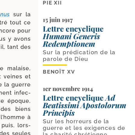
PIE XII
nus
sur la
15 juin 1917
tré tout ce
Lettre encyclique
encore pour
Humani Generis
Nous y avons
Redemptionem
il, tant des
Sur la prédication de la
parole de Dieu
de malaise,
BENOÎT XV
ux veines et
e la guerre
1er novembre 1914
­ment infec­
Lettre encyclique
Ad
tre époque,
Beatissimi Apostolorum
 des biens
Principis
t l’homme à
Sur les horreurs de la
 puis, lors­
guerre et les exigences de
i des seules
la charité chrétienne