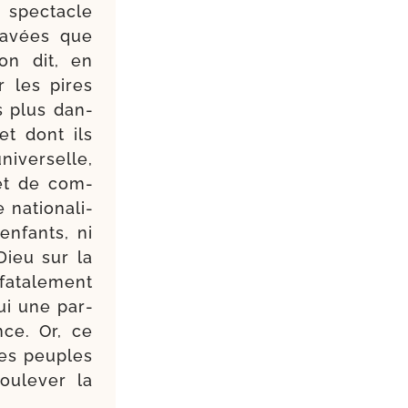
 spec­tacle
ra­vées que
on dit, en
r les pires
es plus dan­
et dont ils
i­ver­selle,
 et de com­
natio­na­li­
 enfants, ni
Dieu sur la
fata­le­ment
ui une par­
nce. Or, ce
res peuples
u­le­ver la