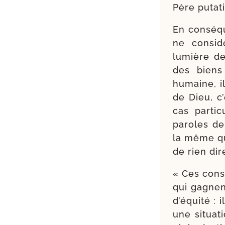
Père puta­t
En consé­q
ne consi­
lumière des
des biens 
humaine, il
de Dieu, c’
cas par­ti
paroles d
la même que
de rien dir
« Ces consi
qui gagnent
d’é­qui­té : 
une situa­t