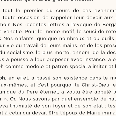
 tout le pre­mier du cours de ces évé­ne­m
si toute occa­sion de rap­pe­ler leur devoir aux
témoin Nos récentes lettres à l’é­vêque de Ber
 Vénétie. Pour le même motif, le sou­ci de rete­
s Nos enfants, quelque nom­breux et où qu’ils 
r vie du tra­vail de leurs mains, et de les pré­s
du socia­lisme, le plus mor­tel enne­mi de la doc
s a pous­sé à leur pro­po­ser avec ins­tance, à e
ph comme modèle et patron spé­cial à imi­ter et 
ph
, en effet, a pas­sé son exis­tence dans le
ux-​mêmes, et c’est pour­quoi le Christ-​Dieu, e
 unique du Père éter­nel, a vou­lu être appe­lé 
r ». Or, Nous savons par quel ensemble de hau
­va l’hu­mi­li­té de son foyer et de son état : les
t à celui qui devait être l’é­poux de Marie imma­