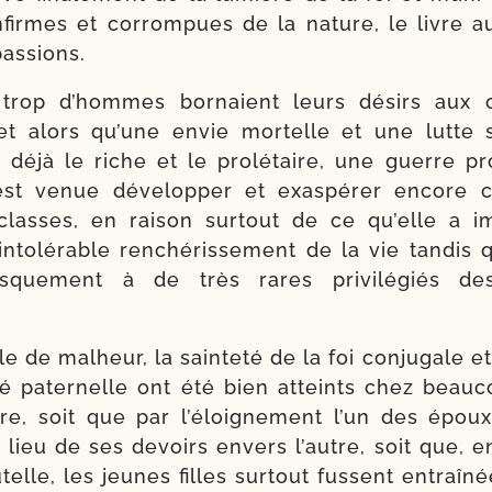
nfirmes et cor­rom­pues de la nature, le livre a
assions.
trop d’hommes bor­naient leurs dési­rs aux 
et alors qu’une envie mor­telle et une lutte 
 déjà le riche et le pro­lé­taire, une guerre pr
est venue déve­lop­per et exas­pé­rer encore 
classes, en rai­son sur­tout de ce qu’elle a i
to­lé­rable ren­ché­ris­se­ment de la vie tan­dis 
us­que­ment à de très rares pri­vi­lé­giés de
.
 de mal­heur, la sain­te­té de la foi conju­gale et
ri­té pater­nelle ont été bien atteints chez beau­
e, soit que par l’é­loi­gne­ment l’un des époux 
e lieu de ses devoirs envers l’autre, soit que, e
telle, les jeunes filles sur­tout fussent entraî­n