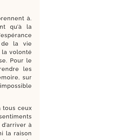
prennent à.
nt qu’à la
’es­pé­rance
 de la vie
 la volon­té
use. Pour le
prendre les
émoire, sur
impos­sible
 à tous ceux
en­ti­ments
d’ar­ri­ver à
 la rai­son