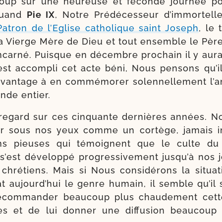
oup sur une heu­reuse et féconde jour­née p
 quand
Pie IX
, Notre Prédécesseur d’im­mor­tel
Patron de l’Eglise catho­lique saint Joseph
, le 
a Vierge Mère de Dieu et tout ensemble le Père n
ncarné. Puisque en décembre pro­chain il y aura
est accom­pli cet acte béni, Nous pen­sons qu’i
n­tage à en com­mé­mo­rer solen­nel­le­ment l’an­
nde entier.
regard sur ces cin­quante der­nières années. 
er sous nos yeux comme un cor­tège, jamais in
u­tions pieuses qui témoignent que le culte du
s’est déve­lop­pé pro­gres­si­ve­ment jus­qu’à nos 
chré­tiens. Mais si Nous consi­dé­rons la situa­tion
t aujourd’­hui le genre humain, il semble qu’il 
ecom­man­der beau­coup plus chau­de­ment cett
s et de lui don­ner une dif­fu­sion beau­coup