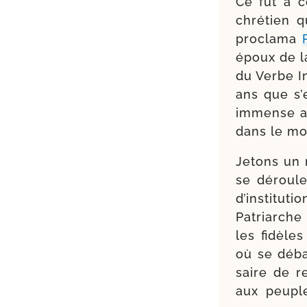
Ce fut à c
chré­tien
pro­cla­ma
époux de l
du Verbe I
ans que s’
immense ava
dans le mo
Jetons un 
se dérou­l
d’ins­ti­t
Patriarche 
les fidèles 
où se déba
saire de r
aux peuple