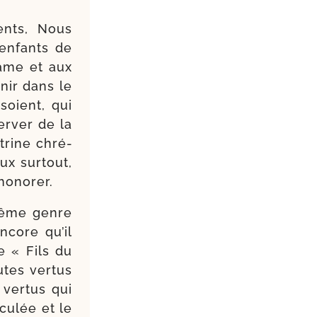
ents, Nous
 enfants de
game et aux
nir dans le
soient, qui
er­ver de la
­trine chré­
ux sur­tout,
honorer.
 même genre
ncore qu’il
le « Fils du
tes ver­tus
 ver­tus qui
cu­lée et le