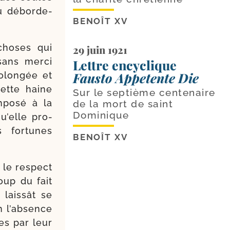
u débor­de­
BENOÎT XV
choses qui
29 juin 1921
sans mer­ci
Lettre encyclique
Fausto Appetente Die
o­lon­gée et
cette haine
Sur le septième centenaire
mpo­sé à la
de la mort de saint
Dominique
qu’elle pro­
s for­tunes
BENOÎT XV
 le res­pect
coup du fait
lais­sât se
n l’ab­sence
ées par leur