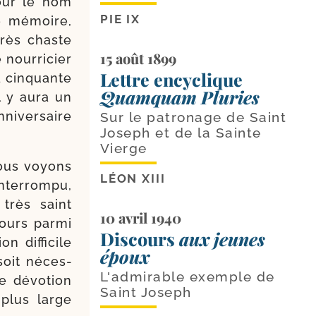
our le nom
PIE IX
le mémoire,
très chaste
15 août 1899
our­ri­cier
Lettre encyclique
 cin­quante
Quamquam Pluries
l y aura un
ni­ver­saire
Sur le patronage de Saint
Joseph et de la Sainte
Vierge
Nous voyons
LÉON XIII
ter­rom­pu,
 très saint
10 avril 1940
jours par­mi
Discours
aux jeunes
 dif­fi­cile
époux
soit néces­
L'admirable exemple de
e dévo­tion
Saint Joseph
 plus large