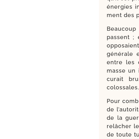
éner­gies i
ment des p
Beaucoup 
passent ; 
oppo­saient
géné­rale 
entre les 
masse un in
cu­rait br
colossales
Pour comble
de l’au­to­
de la guerr
relâ­cher l
de toute tu