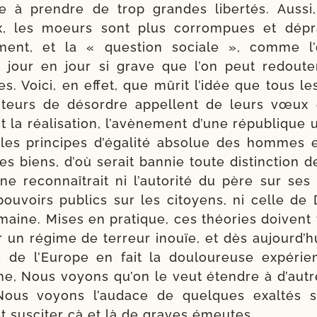
e à prendre de trop grandes liber­tés. Aussi,
ux, les moeurs sont plus cor­rom­pues et dép
­ment, et la « ques­tion sociale », comme l’
 jour en jour si grave que l’on peut redou­te
es. Voici, en effet, que mûrit l’i­dée que tous l
u­teurs de désordre appellent de leurs vœux 
a réa­li­sa­tion, l’a­vè­ne­ment d’une répu­blique un
les prin­cipes d’é­ga­li­té abso­lue des hommes
s biens, d’où serait ban­nie toute dis­tinc­tion de 
ne recon­naî­trait ni l’au­to­ri­té du père sur ses
pou­voirs publics sur les citoyens, ni celle de 
maine. Mises en pra­tique, ces théo­ries doivent 
r un régime de ter­reur inouïe, et dès aujourd’h
e de l’Europe en fait la dou­lou­reuse expé­rie
ime, Nous voyons qu’on le veut étendre à d’aut
ous voyons l’au­dace de quelques exal­tés so
t sus­ci­ter çà et là de graves émeutes.