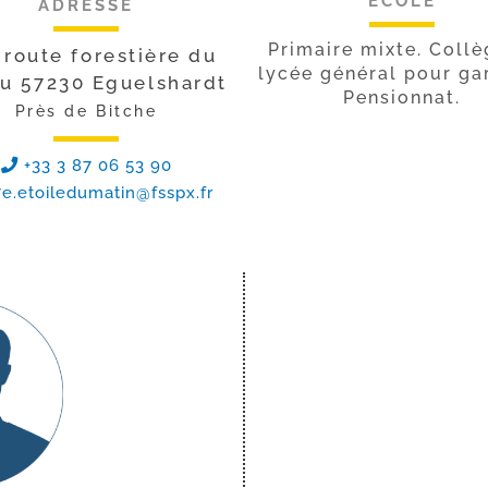
ECOLE
ADRESSE
Primaire mixte. Collè
 route forestière du
lycée général pour ga
u 57230 Eguelshardt
Pensionnat.
Près de Bitche
+33 3 87 06 53 90
e.etoiledumatin@fsspx.fr