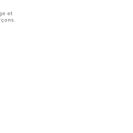
ge et
rçons.