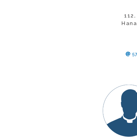
112,
Hana
57