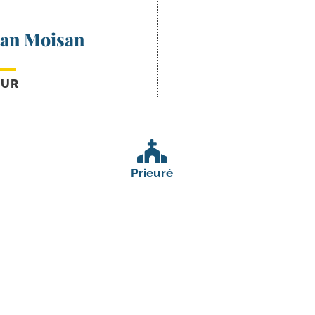
ean Moisan
EUR
Prieuré