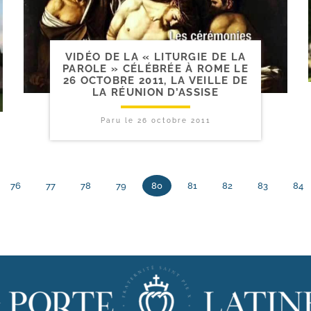
VIDÉO DE LA « LITURGIE DE LA
PAROLE » CÉLÉBRÉE À ROME LE
26 OCTOBRE 2011, LA VEILLE DE
LA RÉUNION D’ASSISE
Paru le
26 octobre 2011
76
77
78
79
80
81
82
83
84