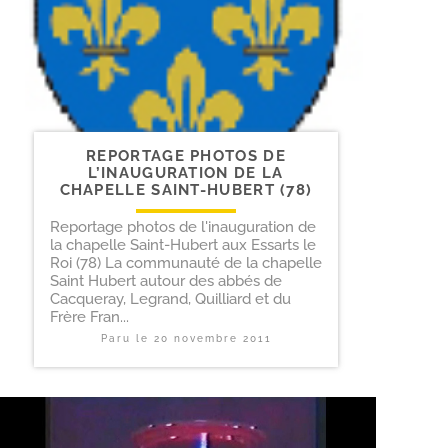
REPORTAGE PHOTOS DE
L’INAUGURATION DE LA
CHAPELLE SAINT-​HUBERT (78)
Reportage photos de l'inauguration de
la chapelle Saint-Hubert aux Essarts le
Roi (78) La communauté de la chapelle
Saint Hubert autour des abbés de
Cacqueray, Legrand, Quilliard et du
Frère Fran...
Paru le
20 novembre 2011