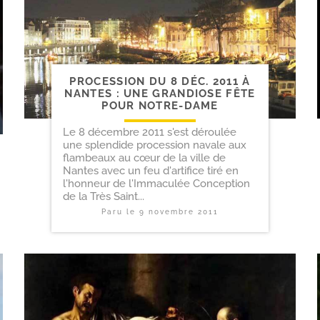
PROCESSION DU 8 DÉC. 2011 À
NANTES : UNE GRANDIOSE FÊTE
POUR NOTRE-DAME
Le 8 décembre 2011 s'est déroulée
une splendide procession navale aux
flambeaux au cœur de la ville de
Nantes avec un feu d'artifice tiré en
l'honneur de l'Immaculée Conception
de la Très Saint...
Paru le
9 novembre 2011