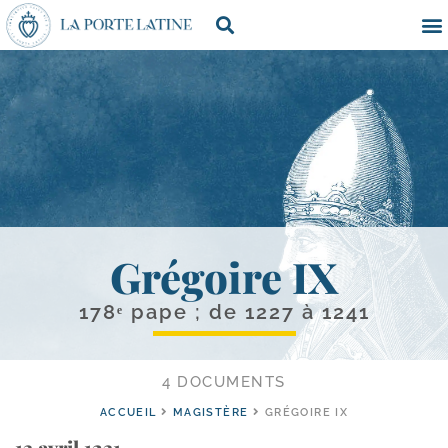
Grégoire IX
178ᵉ pape ; de 1227 à 1241
4 DOCUMENTS
ACCUEIL
MAGISTÈRE
GRÉGOIRE IX
13 avril 1231