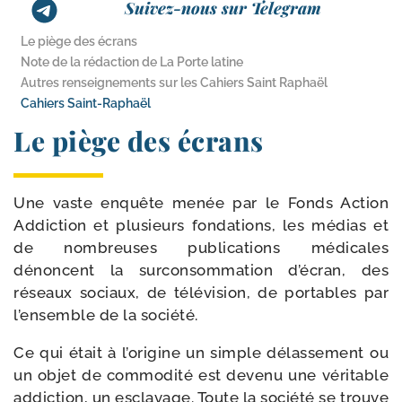
Suivez-nous sur Telegram
Le piège des écrans
Note de la rédaction de La Porte latine
Autres renseignements sur les Cahiers Saint Raphaël
Cahiers Saint-​Raphaël
Le piège des écrans
Une vaste enquête menée par le Fonds Action
Addiction et plu­sieurs fon­da­tions, les médias et
de nom­breuses publi­ca­tions médi­cales
dénoncent la sur­con­som­ma­tion d’é­cran, des
réseaux sociaux, de télé­vi­sion, de por­tables par
l’en­semble de la société.
Ce qui était à l’o­ri­gine un simple délas­se­ment ou
un objet de com­mo­di­té est deve­nu une véri­table
addic­tion, un escla­vage. Toute la socié­té se trouve