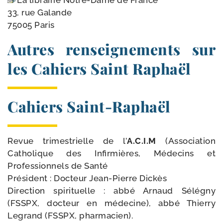
La librai­rie Notre-​Dame de France
33, rue Galande
75005 Paris
Autres renseignements sur
les Cahiers Saint Raphaël
Cahiers Saint-​Raphaël
Revue tri­mes­trielle de l’
A.C.I.M
(Association
Catholique des Infirmières, Médecins et
Professionnels de Santé
Président : Docteur Jean-​Pierre Dickès
Direction spi­ri­tuelle : abbé Arnaud Sélégny
(FSSPX, doc­teur en méde­cine), abbé Thierry
Legrand (FSSPX, pharmacien).