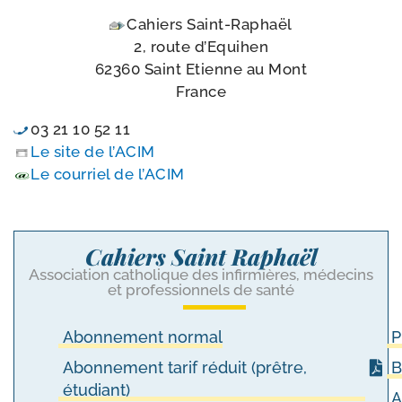
Cahiers Saint-Raphaël
2, route d’Equihen
62360 Saint Etienne au Mont
France
03 21 10 52 11
Le site de l’ACIM
Le cour­riel de l’ACIM
Cahiers Saint Raphaël
Association catholique des infirmières, médecins
et professionnels de santé
Abonnement normal
P
Abonnement tarif réduit (prêtre,
B
étudiant)
A