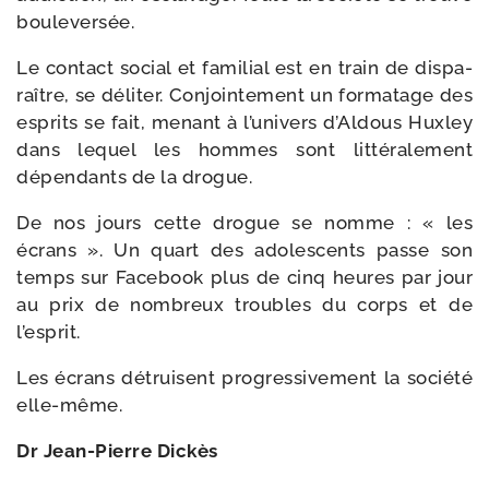
bouleversée.
Le contact social et fami­lial est en train de dis­pa­
raître, se déli­ter. Conjointement un for­ma­tage des
esprits se fait, menant à l’u­ni­vers d’Aldous Huxley
dans lequel les hommes sont lit­té­ra­le­ment
dépen­dants de la drogue.
De nos jours cette drogue se nomme : « les
écrans ». Un quart des ado­les­cents passe son
temps sur Facebook plus de cinq heures par jour
au prix de nom­breux troubles du corps et de
l’esprit.
Les écrans détruisent pro­gres­si­ve­ment la socié­té
elle-même.
Dr Jean-​Pierre Dickès