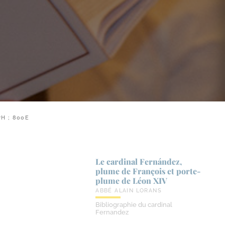
H ; 800E
Le cardinal Fernández,
plume de François et porte-​
plume de Léon XIV
ABBÉ ALAIN LORANS
Bibliographie du cardinal
Fernandez