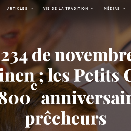
ARTICLES
VIE DE LA TRADITION
MÉDIAS
° 234 de novemb
inen ; les Petits
e
 800
anniversair
prêcheurs