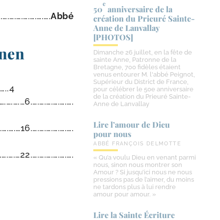
e
50
anniversaire de la
.….….….….….….….
Abbé
création du Prieuré Sainte-​
Anne de Lanvallay
[PHOTOS]
inen
Dimanche 26 juillet, en la fête de
sainte Anne, Patronne de la
Bretagne, 700 fidèles étaient
venus entourer M. l'abbé Peignot,
Supérieur du District de France,
…..4
pour célébrer le 50e anniversaire
de la création du Prieuré Sainte-
….….…6.….….….….….….
Anne de Lanvallay
Lire l’amour de Dieu
.….…16.….….….….….….
pour nous
ABBÉ FRANÇOIS DELMOTTE
.….…22.….….….….….….
« Qu’a voulu Dieu en venant parmi
nous, sinon nous montrer son
Amour ? Si jusqu’ici nous ne nous
pressions pas de l’aimer, du moins
E
ne tardons plus à lui rendre
amour pour amour. »
Lire la Sainte Écriture