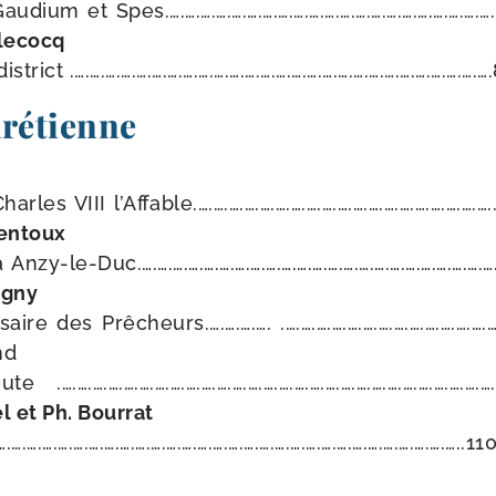
audium et Spes.….….….….….….….….….….….….….….….….….….….….….
llecocq
is­trict .….….….….….….….….….….….….….….….….….….….….….….….….….….…
hrétienne
les VIII l’Affable.….….….….….….….….….….….….….….….….….….….…
entoux
zy-le-Duc.….….….….….….….….….….….….….….….….….….….….….….….
igny
saire des Prêcheurs.….….….…. .….….….….….….….….….….….….….…
nd
….….….….….….….….….….….….….….….….….….….….….….….….….….….….…
l et Ph. Bourrat
….….….….….….….….….….….….….….….….….….….….….….….….….….….….…..11