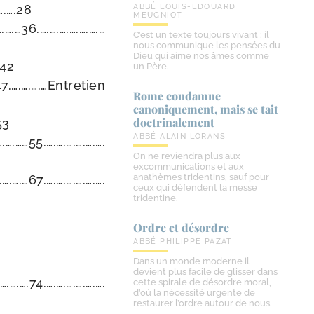
….….28
ABBÉ LOUIS-EDOUARD
MEUGNIOT
….…36.….….….….….….…
C’est un texte toujours vivant ; il
nous communique les pensées du
Dieu qui aime nos âmes comme
…42
un Père.
..47.….….….…Entretien
Rome condamne
canoniquement, mais se tait
doctrinalement
53
ABBÉ ALAIN LORANS
….……55.….….….….….….
On ne reviendra plus aux
excommunications et aux
anathèmes tridentins, sauf pour
.….…67.….….….….….….
ceux qui défendent la messe
tridentine.
Ordre et désordre
ABBÉ PHILIPPE PAZAT
Dans un monde moderne il
devient plus facile de glisser dans
.….….74.….….….….….….
cette spirale de désordre moral,
d’où la nécessité urgente de
restaurer l’ordre autour de nous.