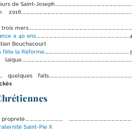
rs de Saint-Joseph.….….….….….….….….….….….….….….….….….….
.….….….….….….….….….….….….….….….….….….….….….….….….….….….
ois mers.….….….….….….….….….….….….….….….….….….….….….….….….
rance a 40 ans
.….….….….….….….….….….….….….….….….….….….….….…
istian Bouchacourt
s fête la Réforme
.….….….….….….….….….….….….….….….….….….….…..
e.….….….….….….….….….….….….….….….….….….….….….….….….….….….
uelques faits.….….….….….….….….….….….….….….….….….….….….…
ickès
 Chrétiennes
e­té.….….….….….….….….…. .….….….….….….….….….….….….….….….…
aternité Saint-​Pie X