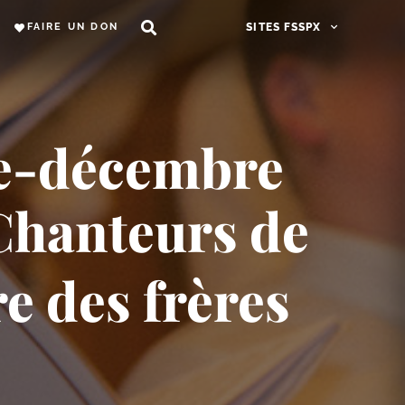
FAIRE UN DON
SITES FSSPX
re-​décembre
 Chanteurs de
e des frères