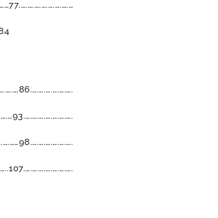
……77.….….….….….….….…
.84
.….….86.….….….….….….
….…93.….….….….….….….
.….……98.….….….….….….
..107.….….….….….….….
0