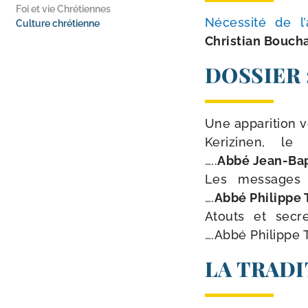
Foi et vie Chrétiennes
Nécessité de l’au­
Culture chrétienne
Christian Bouch
DOSSIER :
Une appa­ri­tion ve
Kerizinen, le pays
…..
Abbé Jean-​Ba
Les mes­sages et l
….
Abbé Philippe 
Atouts et secrets 
….Abbé Philippe 
LA TRADI