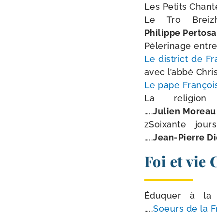
Les Petits Chanteu
Le Tro Breizh 2016
Philippe Pertosa
Pèlerinage entre tr
Le dis­trict de F
avec l’ab­bé Chr
Le pape Françoi
La reli­gion laïqu
…..
Julien Moreau
zSoixante jours… q
…..
Jean-​Pierre D
Foi et vie
Éduquer à la pro­pr
…..
Soeurs de la Fr