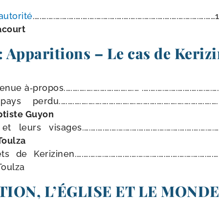
to­ri­té
.….….….….….….….….….….….….….….….….….….….….….….….….….……1
acourt
 Apparitions – Le cas de Keriz
nue à‑propos.….….….….….….….….….….… .….….….….….….….….….….….
 perdu.….….….….….….….….….….….….….….….….….….….….….….….….
ptiste Guyon
eurs visages.….….….….….….….….….….….….….….….….….….….….…
Toulza
de Kerizinen.….….….….….….….….….….….….….….….….….….….….….…
Toulza
TION, L’ÉGLISE ET LE MOND