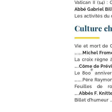
Vatican II (14) : G
Abbé Gabriel Bi
Les acti­vi­tés du d
Culture c
Vie et mort de Char
….…..
Michel From
La croix règne à An
…..
Côme de Prév
e
Le 800
anni­ver­
….…..Père Raymo
Feuilles de route .
…..
Abbés F. Knitte
Billet d’hu­meur .….