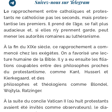
Suivez-nous sur Telegram
L
e rap­pro­che­ment entre catho­liques et pro­tes­
tants ne catho­li­cise pas les seconds, mais pro­tes­
tan­tise les pre­miers. Il prend de l’âge, se fait plus
auda­cieux et, si elles n’y prennent garde, peut
mener les auto­ri­tés romaines au luthéranisme.
À la fin du XIXe siècle, ce rap­pro­che­ment a com­
men­cé chez les exé­gètes. On a favo­ri­sé une lec­
ture humaine de la Bible. Il y a eu ensuite les filia­
tions cou­pables entre des phi­lo­sophes proches
du pro­tes­tan­tisme, comme Kant, Husserl et
Kierkegaard, et des
phi­lo­sophes et théo­lo­giens comme Blondel,
Wojtyla, Ratzinger.
À la suite du concile Vatican II (où huit pro­tes­tants
avaient été invi­tés comme obser­va­teurs), le dia­