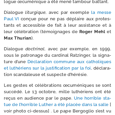
logue œcu­mé­nique a été mené tam­bour battant.
Dialogue
litur­gique
, avec par exemple
la messe
Paul VI
conçue pour ne pas déplaire aux pro­tes­
tants et acces­sible de fait à leur assis­tance et à
leur célé­bra­tion (témoi­gnages de
Roger Mehl
et
Max Thurian
).
Dialogue
doc­tri­nal
, avec par exemple, en 1999,
sous le patro­nage du car­di­nal Ratzinger, la signa­
ture d’une
Déclaration com­mune aux catho­liques
et luthé­riens sur la jus­ti­fi­ca­tion par la foi
, décla­ra­
tion scan­da­leuse et sus­pecte d’hérésie.
Les gestes et célé­bra­tions œcu­mé­niques se sont
suc­cé­dé. Le 13 octobre, mille luthé­riens ont été
reçus en audience par le pape.
Une hor­rible sta­
tue de l’horrible Luther a été pla­cée dans la salle
[
voir pho­to ci-​dessus] . Le pape Bergoglio s’est vu