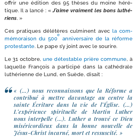
offrir une édi­tion des 95 thèses du moine héré­
tique. Il a lan­cé : «
J’aime vrai­ment les bons luthé­
riens
. »
Ces pra­tiques délé­tères culminent avec
la com­
e
mé­mo­rai­son du 500
anni­ver­saire de la réforme
pro­tes­tante
. Le pape s’y joint avec le sourire.
Le 31 octobre,
une détes­table prière com­mune
, à
laquelle François a par­ti­ci­pé dans la cathé­drale
luthé­rienne de Lund, en Suède, disait :
« (…) nous recon­nais­sons que la Réforme a
contri­bué à mettre davan­tage au centre la
sainte Écriture dans la vie de l’Église. (…)
L’expérience spi­ri­tuelle de Martin Luther
nous inter­pelle (…). Luther a trou­vé ce Dieu
misé­ri­cor­dieux dans la bonne nou­velle de
Jésus-​Christ incar­né, mort et ressuscité. »