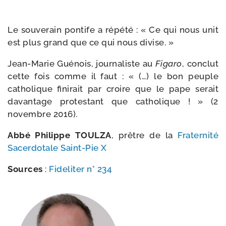
Le sou­ve­rain pon­tife a répé­té : « Ce qui nous unit
est plus grand que ce qui nous divise. »
Jean-​Marie Guénois, jour­na­liste au
Figaro
, conclut
cette fois comme il faut : « (…) le bon peuple
catho­lique fini­rait par croire que le pape serait
davan­tage pro­tes­tant que catho­lique ! » (2
novembre 2016).
Abbé Philippe TOULZA
, prêtre de la
Fraternité
Sacerdotale Saint-​Pie X
Sources
:
Fideliter n° 234