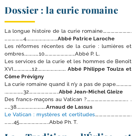
Dossier : la curie romaine
La longue his­toire de la curie romaine.….….….….….….….
….….….….…4.….….….….….….….…
Abbé Patrice Laroche
Les réformes récentes de la curie : lumières et
ombres.….….……10.….….….….….….……Abbé P. L.
Les ser­vices de la curie et les hommes de Benoît
XVI.….….….……12.….….….….….….….
Abbé Philippe Toulza et
Côme Prévigny
La curie romaine quand il n’y a pas de pape.….….….…
.….….….……32.….….….….….….…..
Abbé Jean-​Michel Gleize
Des francs-​maçons au Vatican ?.….….….….….….….….….….. .
……38.….….….….….….…..
Arnaud de Lassus
Le Vatican : mys­tères et cer­ti­tudes
.….….….….….….….….….
….…..45.….….….….….….…..Abbé Ph. T.