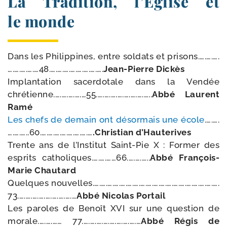
La Tradition, l’Église et
le monde
Dans les Philippines, entre sol­dats et prisons.….….….
….….….….…48.….….….….….….….….
Jean-​Pierre Dickès
Implantation sacer­do­tale dans la Vendée
chrétienne.….….….….…55.….….….….….….….…..
Abbé Laurent
Ramé
Les chefs de demain ont désor­mais une école
.….….
….….…..60.….….….….….….….…
.Christian d’Hauterives
Trente ans de l’Institut Saint-​Pie X : Former des
esprits catholiques.….….……66.….….…..
Abbé François-​
Marie Chautard
Quelques nou­velles.….….….….….….….….….….….….….….….….….….….
73.….….….….….….….….…
Abbé Nicolas Portail
Les paroles de Benoît XVI sur une ques­tion de
morale.….….…… 77.….….….….….….….….…
Abbé Régis de