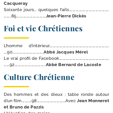
Cacqueray
Soixante jours… quelques faits.….….….….….….….….….….….….
….…..85.….….….….….….….….…
Jean-​Pierre Dickès
Foi et vie Chrétiennes
L’homme d’intérieur.….….….….….….….….….….….….….….….….….….
….90.….….….….….….….….…..
Abbé Jacques Mérel
Le vrai pro­fil de Facebook.….….….….….….….….….….….….….….….
….…92.….….….….….….….….…..
Abbé Bernard de Lacoste
Culture Chrétienne
Des hommes et des dieux : table ronde autour
d’un film.….….…98.….….….….….….….……Avec
Jean Monneret
et Bruno de Pazzis