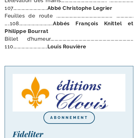
L’élévation des mains.….….….….….….….….….….….. .….….….….….…
107.….….….….….….….…..
Abbé Christophe Legrier
Feuilles de route .….….….….….….….….….….….….….… .….….….….
…..108.….….….….….….….…..
Abbés François Knittel et
Philippe Bourrat
Billet d’humeur.….….….….….….….….….….….….….….….….….….….……
110.….….….….….….….…..
Louis Rouvière
ABONNEMENT
Fideliter