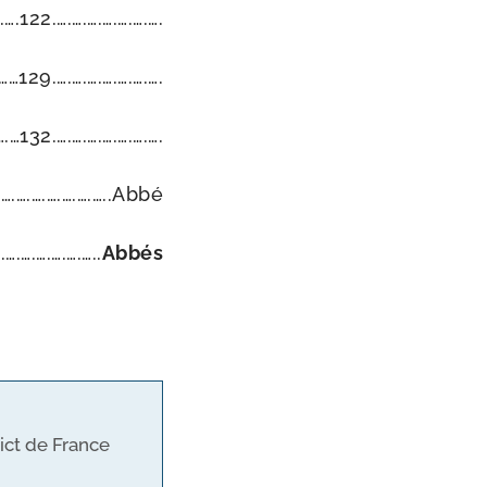
22.….….….….….….….
129.….….….….….….….
132.….….….….….….….
….….….….….….….…..Abbé
….….….….….…..
Abbés
ict de France