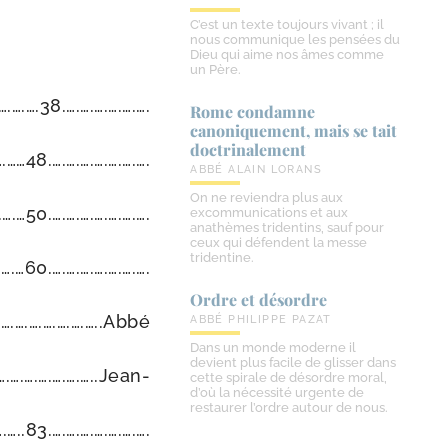
C’est un texte toujours vivant ; il
nous communique les pensées du
Dieu qui aime nos âmes comme
un Père.
….….38.….….….….….….
Rome condamne
canoniquement, mais se tait
doctrinalement
…48.….….….….….….….
ABBÉ ALAIN LORANS
On ne reviendra plus aux
…50.….….….….….….….
excommunications et aux
anathèmes tridentins, sauf pour
ceux qui défendent la messe
tridentine.
…60.….….….….….….….
Ordre et désordre
.….….….….….….…..Abbé
ABBÉ PHILIPPE PAZAT
Dans un monde moderne il
devient plus facile de glisser dans
.….….….….….…..Jean-
cette spirale de désordre moral,
d’où la nécessité urgente de
restaurer l’ordre autour de nous.
..83.….….….….….….….