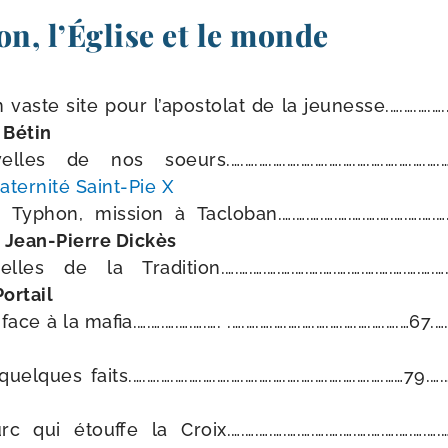
on, l’Église et le monde
vaste site pour l’a­pos­to­lat de la jeunesse.….….….….….
 Bétin
es de nos soeurs.….….….….….….….….….….….….….….….….…
aternité Saint-​Pie X
phon, mis­sion à Tacloban.….….….….….….….….….….….….….
c
Jean-​Pierre Dickès
es de la Tradition.….….….….….….….….….….….….….….….….….
ortail
 face à la mafia.….….….….….…. .….….….….….….….….….….….….…67.…
elques faits.….….….….….….….….….….….….….….….….….….……79.….…
qui étouffe la Croix.….….….….….….….….….….….….….….….….…