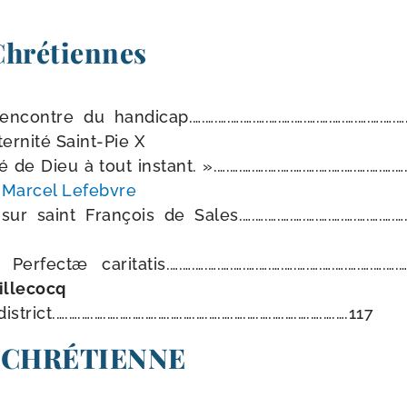
 Chrétiennes
­contre du handicap.….….….….….….….….….….….….….….….….….9
ernité Saint-​Pie X
 de Dieu à tout ins­tant. ».….….….….….….….….….….….….….….….
 Marcel Lefebvre
 saint François de Sales.….….….….….….….….….….….….….…9
erfectæ caritatis.….….….….….….….….….….….….….….….….….….….1
illecocq
istrict.….….….….….….….….….….….….….….….….….….….….….….….117
 CHRÉTIENNE