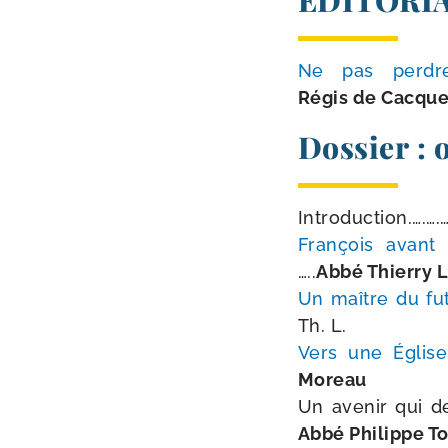
ÉDITORI
Ne pas perdr
Régis de Cacque
Dossier : 
Introduction.….….….…
François avant 
…..
Abbé Thierry 
Un maître du fu
Th. L.
Vers une Église
Moreau
Un ave­nir qui de
Abbé Philippe T