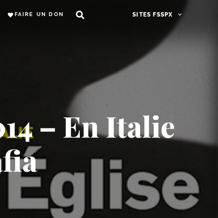
FAIRE UN DON
SITES FSSPX
014 – En Italie
afia