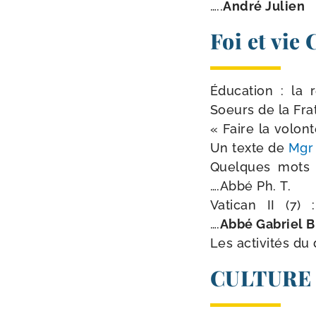
…..
André Julien
Foi et vie
Éducation : la ren
Soeurs de la Frat
« Faire la volon­té
Un texte de
Mgr
Quelques mots sur
….Abbé Ph. T.
Vatican II (7) : P
….
Abbé Gabriel B
Les acti­vi­tés du d
CULTURE