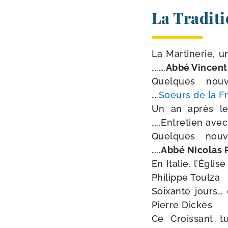
La Traditi
La Martinerie, un 
….….
Abbé Vincent
Quelques nou­vell
….
Soeurs de la Fr
Un an après le Ty
…..Entretien ave
Quelques nou­vell
…..
Abbé Nicolas P
En Italie, l’Église
Philippe Toulza
Soixante jours… qu
Pierre Dickès
Ce Croissant turc 