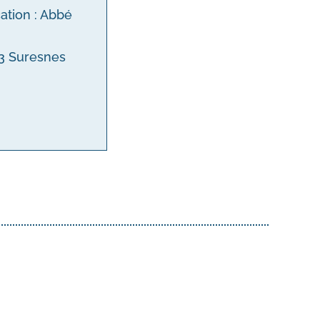
cation : Abbé
153 Suresnes