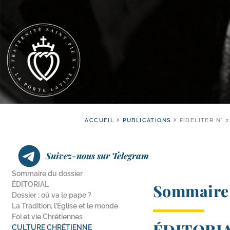
ACCUEIL
PUBLICATIONS
FIDELITER N° 2
Suivez-nous sur Telegram
Sommaire du dossier
ÉDITORIAL
Sommaire 
Dossier : où va le pape ?
La Tradition, l’Église et le monde
Foi et vie Chrétiennes
CULTURE CHRÉTIENNE