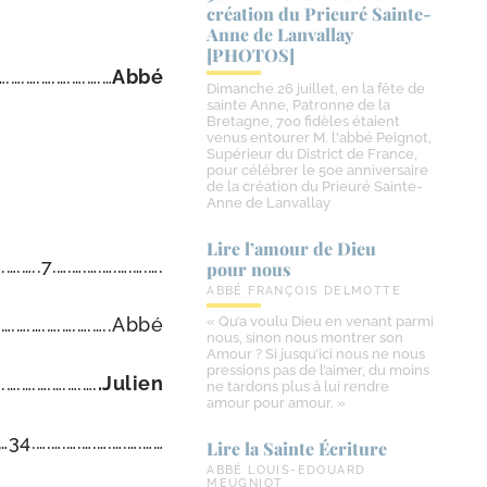
création du Prieuré Sainte-​
Anne de Lanvallay
[PHOTOS]
….….….….….….….…
Abbé
Dimanche 26 juillet, en la fête de
sainte Anne, Patronne de la
Bretagne, 700 fidèles étaient
venus entourer M. l'abbé Peignot,
Supérieur du District de France,
pour célébrer le 50e anniversaire
de la création du Prieuré Sainte-
Anne de Lanvallay
Lire l’amour de Dieu
.….…..7.….….….….….….….
pour nous
ABBÉ FRANÇOIS DELMOTTE
….….….….….….….…..Abbé
« Qu’a voulu Dieu en venant parmi
nous, sinon nous montrer son
Amour ? Si jusqu’ici nous ne nous
pressions pas de l’aimer, du moins
.….….….….….….
.Julien
ne tardons plus à lui rendre
amour pour amour. »
4.….….….….….….….……
Lire la Sainte Écriture
ABBÉ LOUIS-EDOUARD
MEUGNIOT