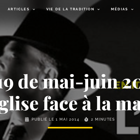
ARTICLES
VIE DE LA TRADITION
MÉDIAS
19 de mai-​juin 2
glise face à la m
PUBLIÉ LE
1 MAI 2014
2 MINUTES