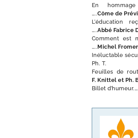
En hom­mage à Ch
…..
Côme de Prév
L’éducation reçue
…..
Abbé Fabrice 
Comment est mort 
…..
Michel Frome
Inéluctable sécu­la­
Ph. T.
Feuilles de route .
F. Knittel et Ph.
Billet d’humeur.….….