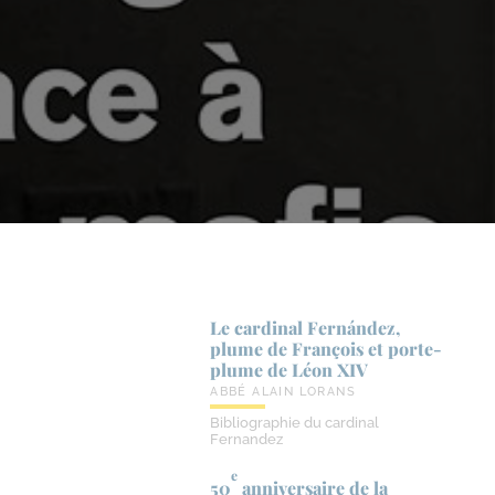
Le cardinal Fernández,
plume de François et porte-​
plume de Léon XIV
ABBÉ ALAIN LORANS
Bibliographie du cardinal
Fernandez
e
50
anniversaire de la