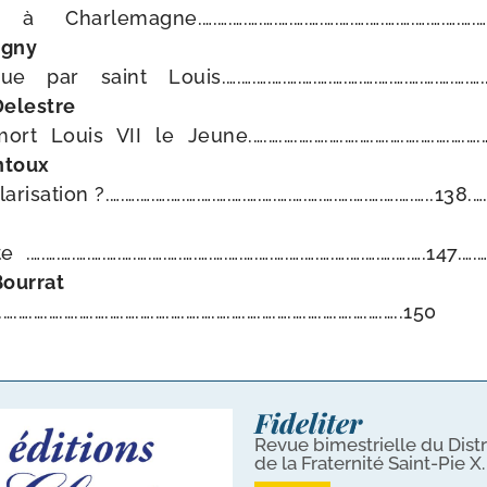
arlemagne.….….….….….….….….….….….….….….….….….….….….1
igny
 par saint Louis.….….….….….….….….….….….….….….….….….……
Delestre
Louis VII le Jeune.….….….….….….….….….….….….….….….….…
ntoux
ri­sa­tion ?.….….….….….….….….….….….….….….….….….….….….…..138.
….….….….….….….….….….….….….….….….….….….….….….….….….….147.….….
 Bourrat
….….….….….….….….….….….….….….….….….….….….….….….….…..150
Fideliter
Revue bimestrielle du Distr
de la Fraternité Saint-Pie X.