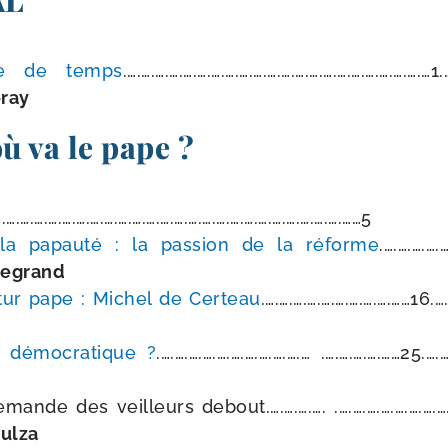
AL
e de temps
.….….….….….….….….….….….….….….….….….….….….….…1.
ray
où va le pape ?
.….….….….….….….….….….….….….….….….….….….….….….….……5
la papau­té : la pas­sion de la réforme
.….….….….…
Legrand
tur pape : Michel de Certeau
.….….….….….….….….….……16.
 démo­cra­tique ?
.….….….….….….….….….….… .….….….….……25.….…
mande des veilleurs debout.….….….…. .….….….….….….….……3
oulza