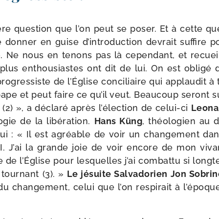
re ques­tion que l’on peut se poser. Et à cette ques­
 don­ner en guise d’in­tro­duc­tion devrait suf­fire 
e. Ne nous en tenons pas là cepen­dant, et recue
 plus enthou­siastes ont dit de lui. On est obli­gé
-​progressiste de l’Église conci­liaire qui applau­dit à
pape et peut faire ce qu’il veut. Beaucoup seront s
(2) », a décla­ré après l’é­lec­tion de celui-​ci
Leona
­gie de la libé­ra­tion.
Hans Küng
, théo­lo­gien au 
lui : « Il est agréable de voir un chan­ge­ment dan
II. J’ai la grande joie de voir encore de mon viva
de l’Église pour les­quelles j’ai com­bat­tu si long­
tour­nant (3). »
Le jésuite Salvadorien Jon Sobrin
du chan­ge­ment, celui que l’on res­pi­rait à l’é­poqu