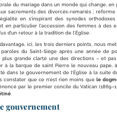
to­rale du mariage dans un monde qui change, en par­t
 aux sacre­ments des divorcés-​remariés ; réforme
lé­gia­li­té en s’ins­pi­rant des synodes ortho­doxes
t en par­ti­cu­lier l’ac­ces­sion des femmes à des emp
us d’un retour à la tra­di­tion de l’Église.
davan­tage, ici, les trois der­niers points, nous me
 paroles du Saint-​Siège après une année de pon­ti
 plus grande clar­té une des direc­tions – et p
er à la barque de saint Pierre le nou­veau pape, 
­li­té dans le gou­ver­ne­ment de l’Église à la suite 
ns consta­ter que ce n’est rien moins que
le dogme
 énon­cé par le pre­mier concile du Vatican (1869–
­ti­né
.
e gouvernement