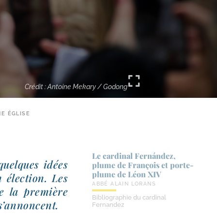
Crédit : Antoine Mekary / Godong
NE ÉGLISE
Le cardinal Fernández,
 quelques idées
plume de François et porte-​
plume de Léon XIV
 élec­tion. Les
ABBÉ ALAIN LORANS
e la pre­mière
Bibliographie du cardinal
i s’annoncent.
Fernandez