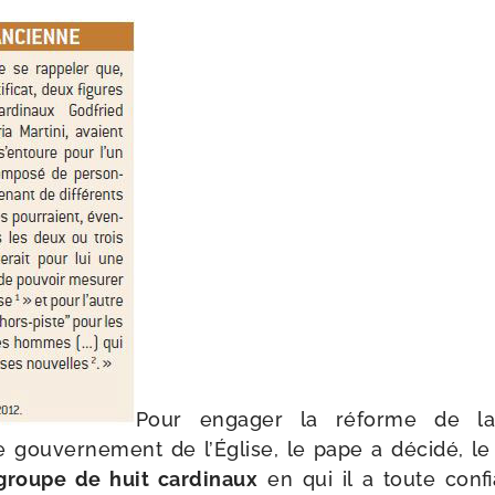
Pour enga­ger la réforme de la
 gou­ver­ne­ment de l’Église, le pape a déci­dé, le
groupe de huit car­di­naux
en qui il a toute conf