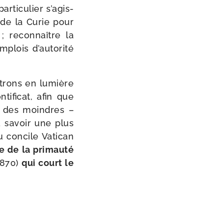
i­cu­lier s’a­gis­
 de la Curie pour
 ; recon­naître la
lois d’au­to­ri­té
t­trons en lumière
­fi­cat, afin que
as des moindres –
à savoir une plus
du concile Vatican
 de la pri­mau­té
1870)
qui court le