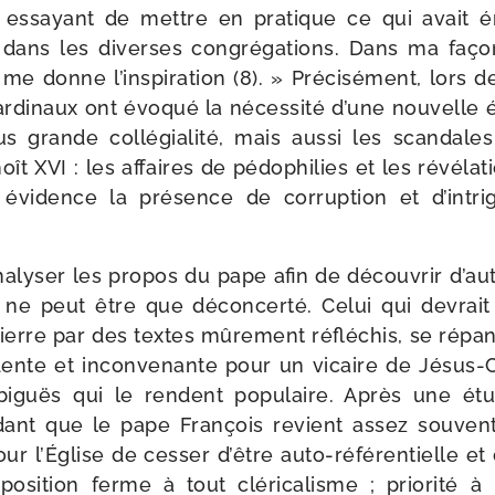
n essayant de mettre en pra­tique ce qui avait 
 dans les diverses congré­ga­tions. Dans ma façon d
e donne l’ins­pi­ra­tion (8). » Précisément, lors d
r­di­naux ont évo­qué la néces­si­té d’une nou­velle éva
s grande col­lé­gia­li­té, mais aus­si les scan­dal
ît XVI : les affaires de pédo­phi­lies et les révé­la­
vi­dence la pré­sence de cor­rup­tion et d’in­t
­ly­ser les pro­pos du pape afin de décou­vrir d’a
e peut être que décon­cer­té. Celui qui devrait
Pierre par des textes mûre­ment réflé­chis, se répa
nte et incon­ve­nante pour un vicaire de Jésus-​Chr
i­guës qui le rendent popu­laire. Après une étud
dant que le pape François revient assez sou­ve
ur l’Église de ces­ser d’être auto-​référentielle et d’
po­si­tion ferme à tout clé­ri­ca­lisme ; prio­ri­té à