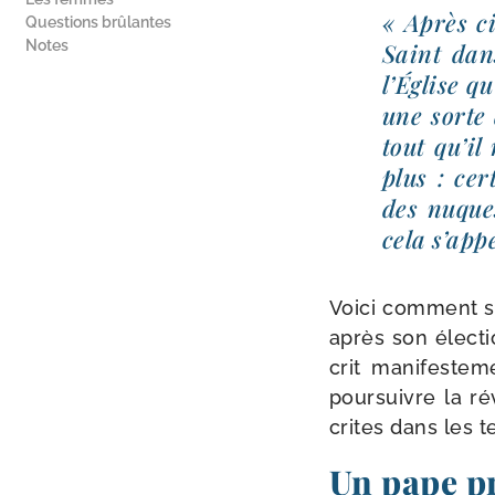
« Après ci
Questions brûlantes
Notes
Saint dans
l’Église q
une sorte
tout qu’il
plus : cer
des nuques
cela s’ap­p
Voici com­ment s’
après son élec­tio
crit mani­fes­te­
pour­suivre la rév
crites dans les t
Un pape pr