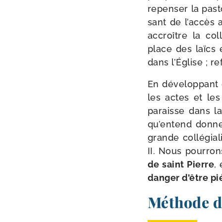
repen­ser la pas­
sant de l’ac­cès
accroître la col­
place des laïcs e
dans l’Église ; ref
En déve­lop­pant 
les actes et les
paraisse dans la
qu’en­tend don­n
grande col­lé­gia
II. Nous pour­ro
de saint Pierre
,
dan­ger d’être pié
Méthode d