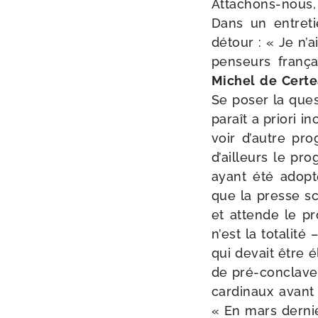
Attachons-​nous, 
Dans un entre­
détour : « Je n’ai
pen­seurs fran­ç
Michel de Cert
Se poser la ques
paraît a prio­ri i
voir d’autre pro
d’ailleurs le pr
ayant été adop­t
que la presse scr
et attende le pr
n’est la tota­li­
qui devait être é
de pré-​conclave
car­di­naux avant
« En mars der­nie