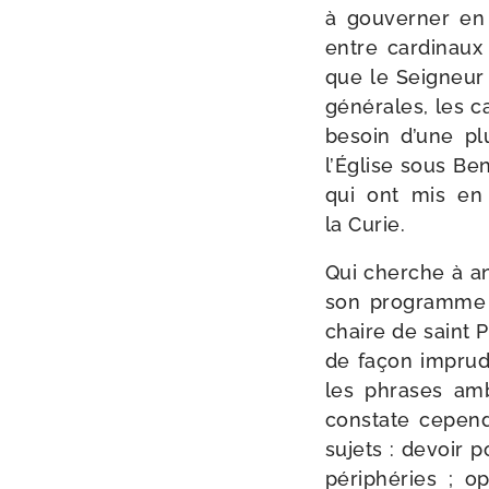
à gou­ver­ner e
entre car­di­naux
que le Seigneur m
géné­rales, les ca
besoin d’une plu
l’Église sous Beno
qui ont mis en é
la Curie.
Qui cherche à ana
son pro­gramme n
chaire de saint 
de façon impru­de
les phrases amb
constate cepen­
sujets : devoir po
péri­phé­ries ; op