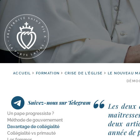
ACCUEIL
FORMATION
CRISE DE L'ÉGLISE
LE NOUVEAU M
DÉMOC
Suivez-nous sur Telegram
Les deux a
maî­tresse
Un pape progressiste ?
Méthode de gouvernement
deux artic
Davantage de collégialité
année de po
Collégialité vs primauté
Les femmes