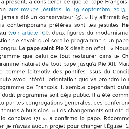
à pré­sent, à consi­dé­rer ce que le pape François
tien
aux revues jésuites, le 19 sep­tembre 2013
,
 jamais été un conser­va­teur (5). » Il y affir­mait 
ais contem­po­rains pré­fé­rés sont les jésuites
He
eau
(
voir article ICI
), deux figures du moder­nism
­tion de savoir quel sera le pro­gramme d’un pape 
ncon­gru.
Le pape saint Pie X
disait en effet : « Nous
­gramme que celui de tout res­tau­rer dans le Chr
o­gramme natu­rel de tout pape jus­qu’à
Pie XII
. Mai
é comme leit­mo­tiv des pon­tifes issus du Conc
ute avec inté­rêt l’o­rien­ta­tion que va prendre le 
o­gramme de François. Il semble cepen­dant qu’un
té – dudit pro­gramme soit déjà public. Il a été comm
lu par les congré­ga­tions géné­rales, ces confé­ren
 tenues à huis clos. « Les chan­ge­ments ont été 
 le conclave (7) », a confir­mé le pape. Récemment
r, je n’a­vais aucun pro­jet pour chan­ger l’Église. (