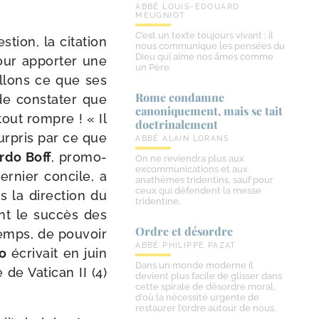
ABBÉ LOUIS-EDOUARD
MEUGNIOT
C’est un texte toujours vivant ; il
tion, la cita­tion
nous communique les pensées du
Dieu qui aime nos âmes comme
pour appor­ter une
un Père.
illons ce que ses
Rome condamne
 de consta­ter que
canoniquement, mais se tait
 tout rompre ! « Il
doctrinalement
ur­pris par ce que
ABBÉ ALAIN LORANS
rdo Boff
, pro­mo­
On ne reviendra plus aux
excommunications et aux
der­nier concile, a
anathèmes tridentins, sauf pour
ceux qui défendent la messe
s la direc­tion du
tridentine.
nt le suc­cès des
Ordre et désordre
temps, de pou­voir
ABBÉ PHILIPPE PAZAT
o
écri­vait en juin
Dans un monde moderne il
e de Vatican II (4)
devient plus facile de glisser dans
cette spirale de désordre moral,
d’où la nécessité urgente de
restaurer l’ordre autour de nous.