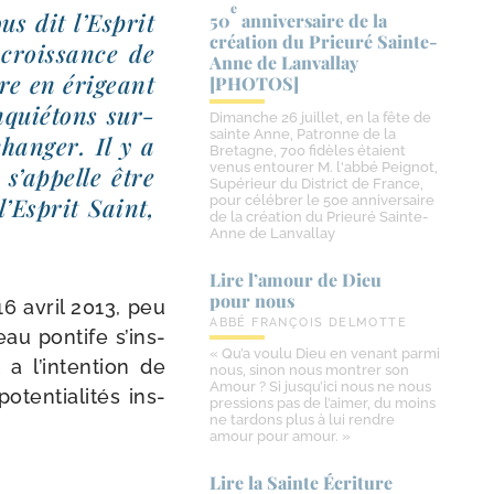
e
us dit l’Esprit
50
anniversaire de la
création du Prieuré Sainte-​
 crois­sance de
Anne de Lanvallay
ire en éri­geant
[PHOTOS]
quié­tons sur­
Dimanche 26 juillet, en la fête de
sainte Anne, Patronne de la
han­ger. Il y a
Bretagne, 700 fidèles étaient
venus entourer M. l'abbé Peignot,
s’ap­pelle être
Supérieur du District de France,
l’Esprit Saint,
pour célébrer le 50e anniversaire
de la création du Prieuré Sainte-
Anne de Lanvallay
Lire l’amour de Dieu
pour nous
16 avril 2013, peu
ABBÉ FRANÇOIS DELMOTTE
eau pon­tife s’ins­
« Qu’a voulu Dieu en venant parmi
a l’in­ten­tion de
nous, sinon nous montrer son
Amour ? Si jusqu’ici nous ne nous
ten­tia­li­tés ins­
pressions pas de l’aimer, du moins
ne tardons plus à lui rendre
amour pour amour. »
Lire la Sainte Écriture