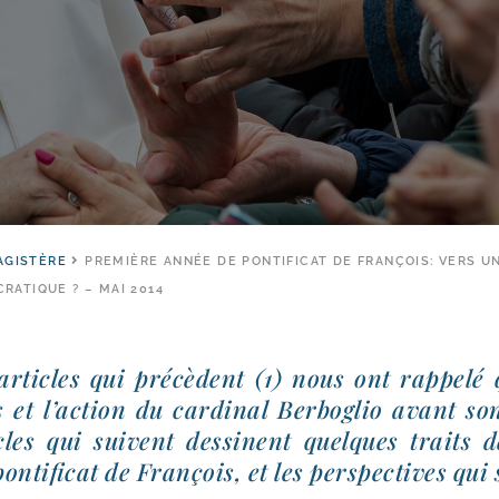
AGISTÈRE
PREMIÈRE ANNÉE DE PONTIFICAT DE FRANÇOIS: VERS U
RATIQUE ? – MAI 2014
rticles qui pré­cèdent (1) nous ont rap­pe­lé
s et l’ac­tion du car­di­nal Berboglio avant son
les qui suivent des­sinent quelques traits d
n­ti­fi­cat de François, et les pers­pec­tives qu