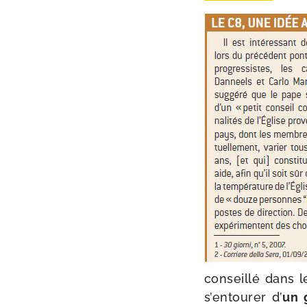
conseillé dans le
s’en­tou­rer d’
un 