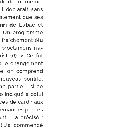
 dit de lui-​même.
 il décla­rait sans
éga­le­ment que ses
nri de Lubac
et
e. Un pro­gramme
fraî­che­ment élu
 pro­cla­mons n’a­
ist (6). » Ce fut
s le chan­ge­ment
ile, on com­prend
nou­veau pon­tife,
e par­tie – si ce
e indi­qué à celui
ces de car­di­naux
deman­dés par les
, il a pré­ci­sé :
…) J’ai com­men­cé