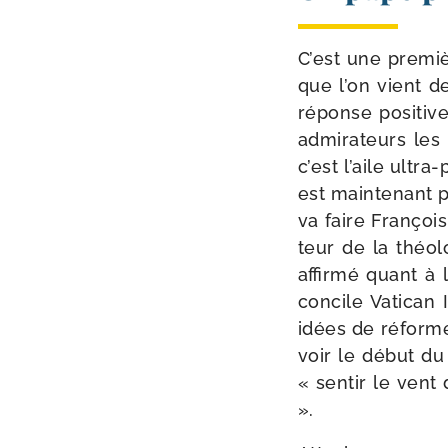
C’est une pre­miè
que l’on vient de
réponse posi­tiv
admi­ra­teurs les
c’est l’aile ultra
est main­te­nant 
va faire François 
teur de la théo­lo
affir­mé quant à 
concile Vatican 
idées de réforme 
voir le début du 
« sen­tir le vent 
».