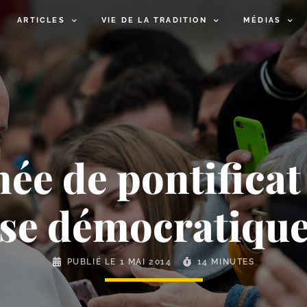
ARTICLES
VIE DE LA TRADITION
MÉDIAS
ée de pontificat 
ise démocratique
PUBLIÉ LE
1 MAI 2014
14 MINUTES