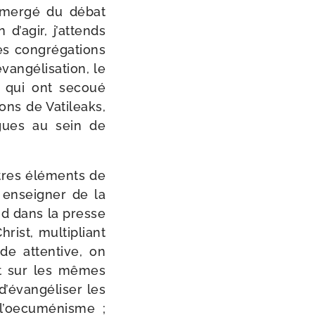
émer­gé du débat
’a­gir, j’at­tends
es congré­ga­tions
n­gé­li­sa­tion, le
es qui ont secoué
tions de Vatileaks,
rigues au sein de
utres élé­ments de
 ensei­gner de la
nd dans la presse
ist, mul­ti­pliant
e atten­tive, on
nt sur les mêmes
é­van­gé­li­ser les
 l’oe­cu­mé­nisme ;