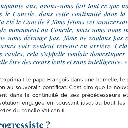
n­quante ans, avons-​nous fait tout ce que no
 le Concile, dans cette conti­nui­té dans la
u’a été le Concile ? Nous fêtons cet anni­ver­sa
 de monu­ment au Concile, mais nous nous in
 ne nous dérange pas. Nous ne vou­lons pas c
­taines voix veulent reve­nir en arrière. Cela 
 raides, cela s’ap­pelle vou­loir domes­ti­quer 
elle être des cœurs lents et sans intelligence. »
ex­pri­mait le pape François dans une homé­lie, le 
n au sou­ve­rain pon­ti­fi­cat. C’est dire que le nou­v
ment dans la conti­nui­té de ses pré­dé­ces­seurs et 
o­lu­tion enga­gée en pous­sant jus­qu’au bout les po
extes du concile Vatican II.
ogressiste ?