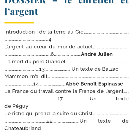
l’argent
Introduction : de la terre au Ciel.….….….….….….….….….….….
….….….….….….….….….….……4
L’argent au cœur du monde actuel.….….….….….….….….….
….….….….….….….….….….….….6.….….….….….….…
André Julien
La mort du père Grandet.….….….….….….….….….….….….….….….….
….….….….….….….….….13.….….….….….….…Un texte de Balzac
Mammon m’a dit….….….….….….….….….….….….….….….….….….….….….
….….….….….….……14.….….….….….….…
Abbé Benoît Espinasse
La France du tra­vail contre la France de l’argent.….
….….….….….….….….….….….….….…17.….….….….….….…Un texte
de Péguy
Le riche qui prend la suite du Christ.….….….….….….….….….
….….….….….….….….….….….22.….….….….….….…Un texte de
Chateaubriand