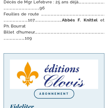
Décès de Mgr Lefebvre : 25 ans déjà.….….….….….….….….
….….….….….….….….….….……96
Feuilles de route .….….….….….….….….….….….….….….….….….….….….
….….….….….….….…107.….….….….….….….……
Abbés F. Knittel
et
Ph. Bourrat
Billet d’humeur.….….….….….….….….….….….….….….….….….….….….….….
….….….….….….…109
ABONNEMENT
Fideliter