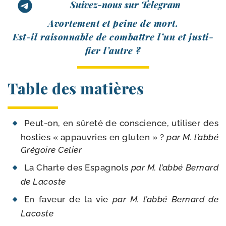
Suivez-nous sur Telegram
Avortement et peine de mort.
Est-​il rai­son­nable de com­battre l’un et jus­ti­
fier l’autre ?
Table des matières
Peut-​on, en sûre­té de conscience, uti­li­ser des
hos­ties « appau­vries en glu­ten » ?
par M. l’ab­bé
Grégoire Celier
La Charte des Espagnols
par M. l’ab­bé Bernard
de Lacoste
En faveur de la vie
par M. l’ab­bé Bernard de
Lacoste