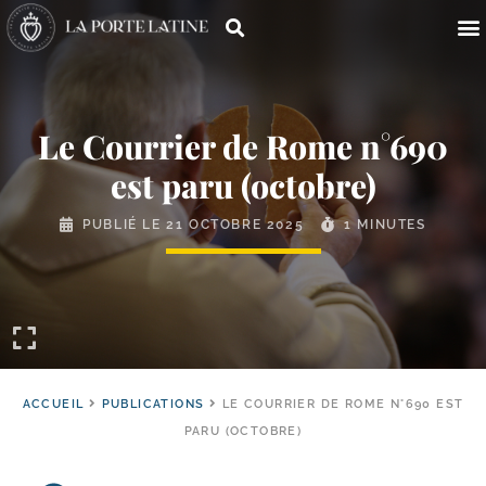
Le Courrier de Rome n°690
est paru (octobre)
PUBLIÉ LE
21 OCTOBRE 2025
1 MINUTES
ACCUEIL
PUBLICATIONS
LE COURRIER DE ROME N°690 EST
PARU (OCTOBRE)