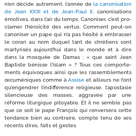
n’en décide autre­ment, l’an­née de
la cano­ni­sa­tion
de Jean XXIII et de Jean-​Paul II
, cano­ni­sa­tions
émo­tives, dans l’air du temps. Canoniser, c’est pro­
cla­mer l’hé­roï­ci­té des ver­tus. Comment peut-​on
cano­ni­ser un pape qui n’a pas hési­té à embras­ser
le coran au nom duquel tant de chré­tiens sont
mar­ty­ri­sés aujourd’hui dans le monde et à dire
dans la mos­quée de Damas : « que saint Jean
Baptiste bénisse l’Islam » ? Tous ces com­por­te­
ments équi­voques ain­si que les ras­sem­ble­ments
œcu­mé­niques comme à
Assise
et ailleurs ne font
qu’en­gen­drer l’in­dif­fé­rence reli­gieuse, l’a­po­sta­sie
silen­cieuse des masses, aggra­vée par une
réforme litur­gique pitoyable. Et il ne semble pas
que ce soit le pape François qui ren­ver­se­ra cette
ten­dance bien au contraire, compte tenu de ses
récents dires, faits et gestes.