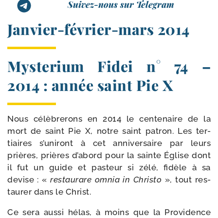
Suivez-nous sur Telegram
Janvier-​février-​mars 2014
Mysterium Fidei n° 74 –
2014 : année saint Pie X
Nous célè­bre­rons en 2014 le cen­te­naire de la
mort de saint Pie X, notre saint patron. Les ter­
tiaires s’u­ni­ront à cet anni­ver­saire par leurs
prières, prières d’abord pour la sainte Église dont
il fut un guide et pas­teur si zélé, fidèle à sa
devise : «
res­tau­rare omnia in Christo
», tout res­
tau­rer dans le Christ.
Ce sera aus­si hélas, à moins que la Providence