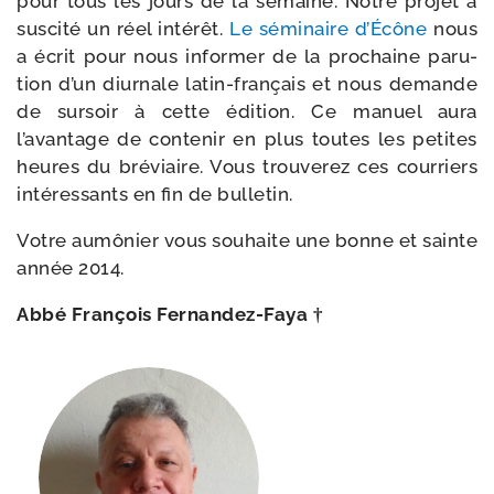
pour tous les jours de la semaine. Notre pro­jet a
sus­ci­té un réel inté­rêt.
Le sémi­naire d’Écône
nous
a écrit pour nous infor­mer de la pro­chaine paru­
tion d’un diur­nale latin-​français et nous demande
de sur­soir à cette édi­tion. Ce manuel aura
l’avantage de conte­nir en plus toutes les petites
heures du bré­viaire. Vous trou­ve­rez ces cour­riers
inté­res­sants en fin de bulletin.
Votre aumô­nier vous sou­haite une bonne et sainte
année 2014.
Abbé François Fernandez-Faya †