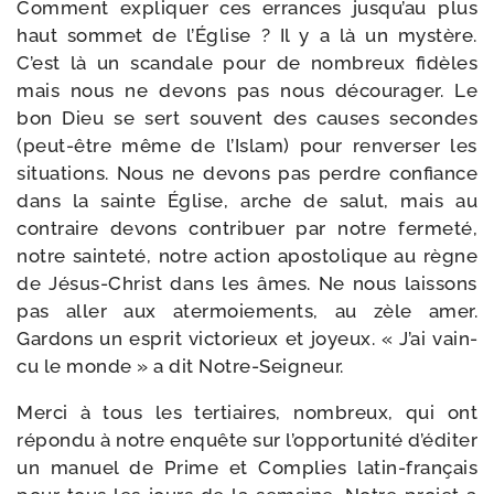
Comment expli­quer ces errances jus­qu’au plus
haut som­met de l’Église ? Il y a là un mys­tère.
C’est là un scan­dale pour de nom­breux fidèles
mais nous ne devons pas nous décou­ra­ger. Le
bon Dieu se sert sou­vent des causes secondes
(peut-​être même de l’Islam) pour ren­ver­ser les
situa­tions. Nous ne devons pas perdre confiance
dans la sainte Église, arche de salut, mais au
contraire devons contri­buer par notre fer­me­té,
notre sain­te­té, notre action apos­to­lique au règne
de Jésus-​Christ dans les âmes. Ne nous lais­sons
pas aller aux ater­moie­ments, au zèle amer.
Gardons un esprit vic­to­rieux et joyeux. « J’ai vain­
cu le monde » a dit Notre-Seigneur.
Merci à tous les ter­tiaires, nom­breux, qui ont
répon­du à notre enquête sur l’op­por­tu­ni­té d’é­di­ter
un manuel de Prime et Complies latin-​français