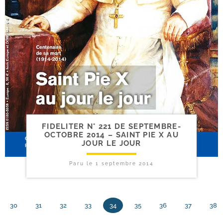
FIDELITER N° 221 DE SEPTEMBRE-​
OCTOBRE 2014 – SAINT PIE X AU
JOUR LE JOUR
Paru le
1 septembre 2014
30
31
32
33
34
35
36
37
38