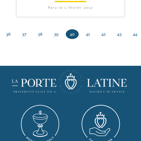
Paru le
1 février 2012
36
37
38
39
40
41
42
43
44