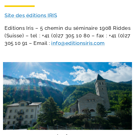
Site des édi­tions IRIS
Editions Iris – 5 che­min du sémi­naire 1908 Riddes
(Suisse) – tel : +41 (0)27 305 10 80 – fax : +41 (0)27
305 10 91 – Email :
info@​editionsiris.​com