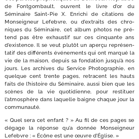
de Fontgombault, ouvrent le livre d’or du
Séminaire Saint-​Pie X. Enrichi de cita­tions de
Monseigneur Lefebvre, ou d’extraits des chro­
niques du Séminaire, cet album pho­tos ne pré­
tend pas être exhaus­tif sur ces cin­quante ans
d’existence. Il se veut plu­tôt un aper­çu repré­sen­
ta­tif des dif­fé­rents évé­ne­ments qui ont mar­qué la
vie de la mai­son, depuis sa fon­da­tion jusqu’à nos
jours. Les archives du Service Photographie, en
quelque cent trente pages, retracent les hauts
faits de l’histoire du Séminaire, aus­si bien que les
scènes de la vie quo­ti­dienne, pour res­ti­tuer
l’atmosphère dans laquelle baigne chaque jour la
communauté.
« Quel sera cet enfant ? » Au fil de ces pages se
dégage la réponse qu’a don­née Monseigneur
Lefebvre : « Écône est une œuvre d’Église. »