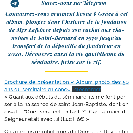
Suivez-nous sur Telegram
Connaissez-​vous vrai­ment Ecône ? Grâce à cet
album, plon­gez dans l’histoire de la fon­da­tion
de Mgr Lefebvre depuis son rachat aux cha­
noines de Saint-​Bernard en 1970 jusqu’au
trans­fert de la dépouille du fon­da­teur en
2020. Découvrez aus­si la vie quo­ti­dienne du
sémi­naire, prise sur le vif.
Brochure de pré­sen­ta­tion « Album pho­to des 50
ans du sémi­naire d’Ecône«
Télécharger
« Quant aux débuts du sémi­naire, ils me font pen­
ser à la nais­sance de saint Jean-​Baptiste, dont on
disait : “Quel sera cet enfant ?” Car la main du
Seigneur était avec lui (Luc I, 66) ».
Ces paroles pro­phé­tiques de Dom Jean Roy, abbé