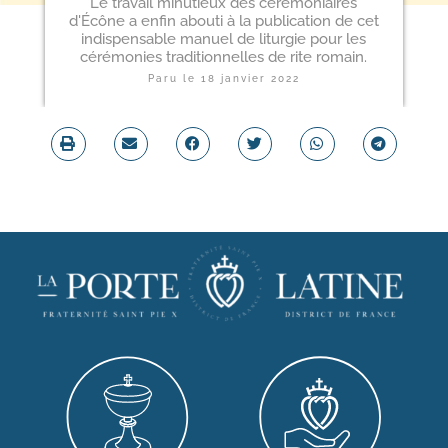
Le travail minutieux des cérémoniaires
d'Écône a enfin abouti à la publication de cet
indispensable manuel de liturgie pour les
cérémonies traditionnelles de rite romain.
Paru le
18 janvier 2022