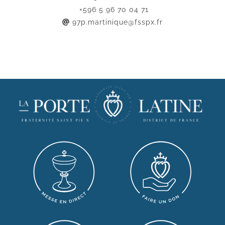
+596 5 96 70 04 71
97p.martinique@fsspx.fr