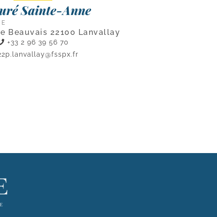
uré Sainte-Anne
CE
de Beauvais 22100 Lanvallay
+33 2 96 39 56 70
22p.lanvallay@fsspx.fr