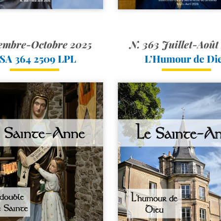
embre-Octobre 2025
N. 363 Juillet-Août
SA 364 2509 LPL
L’Humour de Di