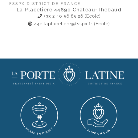
FSSPX DISTRICT DE FRANCE
La Placelière 44690 Château-Thébaud
+33 2 40 56 85 26 (Ecole)
44e.laplaceliere@fsspx.fr
(Ecole)