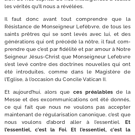
les véri­tés qu’Il nous a révélées.
Il faut donc avant tout com­prendre que la
Résistance de Monseigneur Lefèbvre, de tous les
saints prêtres qui se sont levés avec lui, et des
géné­ra­tions qui ont pré­cé­dé la nôtre, il faut com­
prendre que c’est par fidé­li­té et par amour à Notre
Seigneur Jésus-​Christ que Monseigneur Lefebvre
s’est levé contre des doc­trines nou­velles qui ont
été intro­duites, comme dans le Magistère de
l’Eglise, à l’occasion du Concile Vatican II.
Et aujourd’hui, alors que
ces préa­lables
de la
Messe et des excom­mu­ni­ca­tions ont été don­nés,
ce qui fait que nous ne vou­lons pas accep­ter
main­te­nant de régu­la­ri­sa­tion cano­nique, c’est que
nous vou­lons d’abord aller à l’essentiel.
Et
l’essentiel, c’est la Foi. Et l’essentiel, c’est la