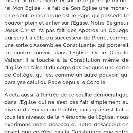
disant : « Tu es Pierre, et sur cette pierre je fon­de­
rai Mon Eglise » a fait de Son Eglise une monar­
chie dont le monarque est le Pape qui pos­sède le
pou­voir plein et entier sur l’Eglise. Notre Seigneur
Jésus-​Christ n’a pas fait des Apôtres un Collège
qui serait à côté du suc­ces­seur de Pierre, comme
une sorte d’Assemblée Constituante, qui por­te­rait
un contre-​pouvoir dans l’Eglise. Or le Concile
Vatican II a tou­ché à la Constitution même de
l’Eglise en fai­sant du corps des évêques une sorte
de Collège, qui est comme un autre pou­voir, qui
para­lyse celui du Pape depuis le Concile.
A cela aus­si, à l’entrée de ce souffle démo­cra­tique
dans l’Eglise qui ne s’est pas fait sim­ple­ment au
niveau du Souverain Pontife, mais qui s’est fait à
tous les niveaux de la hié­rar­chie de l’Eglise, nous
expri­mons notre désac­cord, notre désac­cord en
disant que ce n’est pas la Constitution que notre