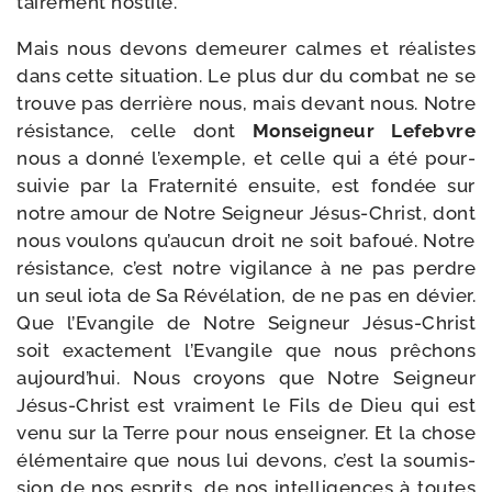
tai­re­ment hostile.
Mais nous devons demeu­rer calmes et réa­listes
dans cette situa­tion. Le plus dur du com­bat ne se
trouve pas der­rière nous, mais devant nous. Notre
résis­tance, celle dont
Monseigneur Lefebvre
nous a don­né l’exemple, et celle qui a été pour­
sui­vie par la Fraternité ensuite, est fon­dée sur
notre amour de Notre Seigneur Jésus-​Christ, dont
nous vou­lons qu’aucun droit ne soit bafoué. Notre
résis­tance, c’est notre vigi­lance à ne pas perdre
un seul iota de Sa Révélation, de ne pas en dévier.
Que l’Evangile de Notre Seigneur Jésus-​Christ
soit exac­te­ment l’Evangile que nous prê­chons
aujourd’hui. Nous croyons que Notre Seigneur
Jésus-​Christ est vrai­ment le Fils de Dieu qui est
venu sur la Terre pour nous ensei­gner. Et la chose
élé­men­taire que nous lui devons, c’est la sou­mis­
sion de nos esprits, de nos intel­li­gences à toutes