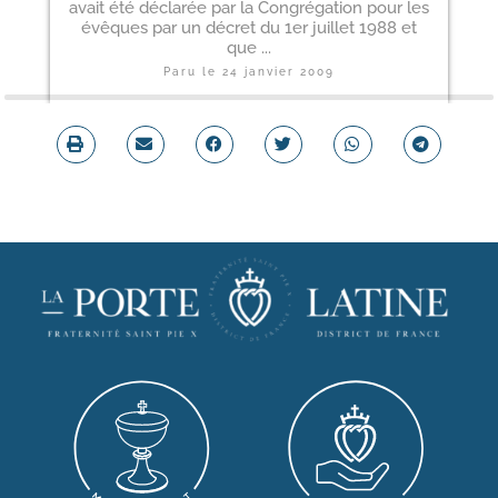
avait été déclarée par la Congrégation pour les
évêques par un décret du 1er juillet 1988 et
que ...
Paru le
24 janvier 2009