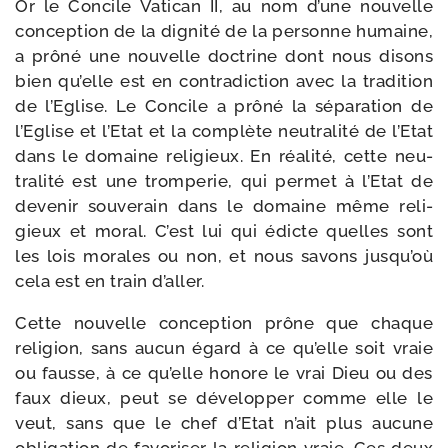
Or le Concile Vatican II, au nom d’une nou­velle
concep­tion de la digni­té de la per­sonne humaine,
a prô­né une nou­velle doc­trine dont nous disons
bien qu’elle est en contra­dic­tion avec la tra­di­tion
de l’Eglise. Le Concile a prô­né la sépa­ra­tion de
l’Eglise et l’Etat et la com­plète neu­tra­li­té de l’Etat
dans le domaine reli­gieux. En réa­li­té, cette neu­
tra­li­té est une trom­pe­rie, qui per­met à l’Etat de
deve­nir sou­ve­rain dans le domaine même reli­
gieux et moral. C’est lui qui édicte quelles sont
les lois morales ou non, et nous savons jusqu’où
cela est en train d’aller.
Cette nou­velle concep­tion prône que chaque
reli­gion, sans aucun égard à ce qu’elle soit vraie
ou fausse, à ce qu’elle honore le vrai Dieu ou des
faux dieux, peut se déve­lop­per comme elle le
veut, sans que le chef d’Etat n’ait plus aucune