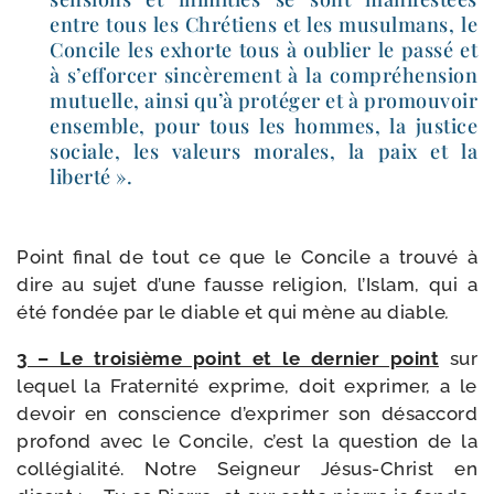
entre tous les Chrétiens et les musul­mans, le
Concile les exhorte tous à oublier le pas­sé et
à s’ef­for­cer sin­cè­re­ment à la com­pré­hen­sion
mutuelle, ain­si qu’à pro­té­ger et à pro­mou­voir
ensemble, pour tous les hommes, la jus­tice
sociale, les valeurs morales, la paix et la
liberté ».
Point final de tout ce que le Concile a trou­vé à
dire au sujet d’une fausse reli­gion, l’Islam, qui a
été fon­dée par le diable et qui mène au diable
.
3 – Le troi­sième point et le der­nier point
sur
lequel la Fraternité exprime, doit expri­mer, a le
devoir en conscience d’ex­pri­mer son désac­cord
pro­fond avec le Concile, c’est la ques­tion de la
col­lé­gia­li­té. Notre Seigneur Jésus-​Christ en