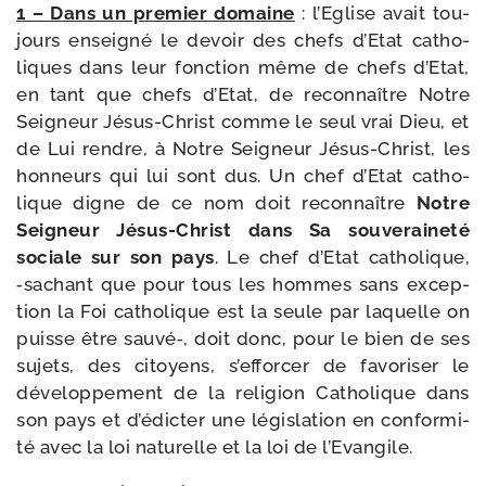
1 – Dans un pre­mier domaine
: l’Eglise avait tou­
jours ensei­gné le devoir des chefs d’Etat catho­
liques dans leur fonc­tion même de chefs d’Etat,
en tant que chefs d’Etat, de recon­naître Notre
Seigneur Jésus-​Christ comme le seul vrai Dieu, et
de Lui rendre, à Notre Seigneur Jésus-​Christ, les
hon­neurs qui lui sont dus. Un chef d’Etat catho­
lique digne de ce nom doit recon­naître
Notre
Seigneur Jésus-​Christ dans Sa sou­ve­rai­ne­té
sociale sur son pays
. Le chef d’Etat catho­lique,
‑sachant que pour tous les hommes sans excep­
tion la Foi catho­lique est la seule par laquelle on
puisse être sauvé‑, doit donc, pour le bien de ses
sujets, des citoyens, s’efforcer de favo­ri­ser le
déve­lop­pe­ment de la reli­gion Catholique dans
son pays et d’édicter une légis­la­tion en confor­mi­
té avec la loi natu­relle et la loi de l’Evangile.