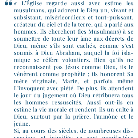
«
L’Église regarde aus­si avec estime les
musul­mans, qui adorent le Dieu un, vivant et
sub­sis­tant, misé­ri­cor­dieux et tout-​puissant,
créa­teur du ciel et de la terre, qui a par­lé aux
hommes. Ils cherchent (les Musulmans) à se
sou­mettre de toute leur âme aux décrets de
Dieu, même s’ils sont cachés, comme s’est
sou­mis à Dieu Abraham, auquel la foi isla­
mique se réfère volon­tiers. Bien qu’ils ne
recon­naissent pas Jésus comme Dieu, ils le
vénèrent comme pro­phète ; ils honorent Sa
mère vir­gi­nale, Marie, et par­fois même
L’invoquent avec pié­té. De plus, ils attendent
le jour du juge­ment où Dieu rétri­bue­ra tous
les hommes res­sus­ci­tés. Aussi ont-​ils en
estime la vie morale et rendent-​ils un culte à
Dieu, sur­tout par la prière, l’au­mône et le
jeûne.
Si, au cours des siècles, de nom­breuses dis­
sen­sions et ini­mi­tiés se sont mani­fes­tées