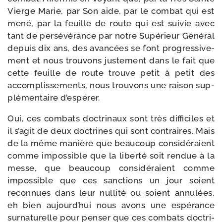
Vierge Marie, par Son aide, par le com­bat qui est
mené, par la feuille de route qui est sui­vie avec
tant de per­sé­vé­rance par notre Supérieur Général
depuis dix ans, des avan­cées se font pro­gres­si­ve­
ment et nous trou­vons jus­te­ment dans le fait que
cette feuille de route trouve petit à petit des
accom­plis­se­ments, nous trou­vons une rai­son sup­
plé­men­taire d’espérer.
Oui, ces com­bats doc­tri­naux sont très dif­fi­ciles et
il s’agit de deux doc­trines qui sont contraires. Mais
de la même manière que beau­coup consi­dé­raient
comme impos­sible que la liber­té soit ren­due à la
messe, que beau­coup consi­dé­raient comme
impos­sible que ces sanc­tions un jour soient
recon­nues dans leur nul­li­té ou soient annu­lées,
eh bien aujourd’hui nous avons une espé­rance
sur­na­tu­relle pour pen­ser que ces com­bats doc­tri­