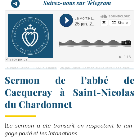
Suivez-nous sur Telegram
La Porte Latine – FSSPX France
·
25 jan. 2009, Sermon sur le retrait des excom­mu­ni­ca­tions (Abbé de Cacqueray)
Sermon de l’abbé de
Cacqueray à Saint-​Nicolas
du Chardonnet
[
Le ser­mon a été trans­crit en res­pec­tant le lan­
gage par­lé et les into­na­tions.