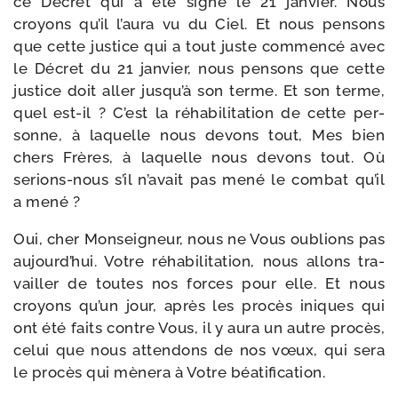
ce Décret qui a été signé le 21 jan­vier. Nous
croyons qu’il l’aura vu du Ciel. Et nous pen­sons
que cette jus­tice qui a tout juste com­men­cé avec
le Décret du 21 jan­vier, nous pen­sons que cette
jus­tice doit aller jusqu’à son terme. Et son terme,
quel est-​il ? C’est la réha­bi­li­ta­tion de cette per­
sonne, à laquelle nous devons tout, Mes bien
chers Frères, à laquelle nous devons tout. Où
serions-​nous s’il n’avait pas mené le com­bat qu’il
a mené ?
Oui, cher Monseigneur, nous ne Vous oublions pas
aujourd’hui. Votre réha­bi­li­ta­tion, nous allons tra­
vailler de toutes nos forces pour elle. Et nous
croyons qu’un jour, après les pro­cès iniques qui
ont été faits contre Vous, il y aura un autre pro­cès,
celui que nous atten­dons de nos vœux, qui sera
le pro­cès qui mène­ra à Votre béatification.