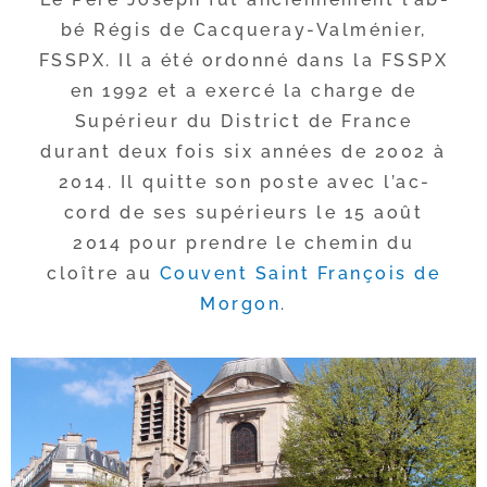
bé Régis de Cacqueray-​Valménier,
FSSPX. Il a été ordon­né dans la FSSPX
en 1992 et a exer­cé la charge de
Supérieur du District de France
durant deux fois six années de 2002 à
2014. Il quitte son poste avec l’ac­
cord de ses supé­rieurs le 15 août
2014 pour prendre le che­min du
cloître au
Couvent Saint François de
Morgon
.