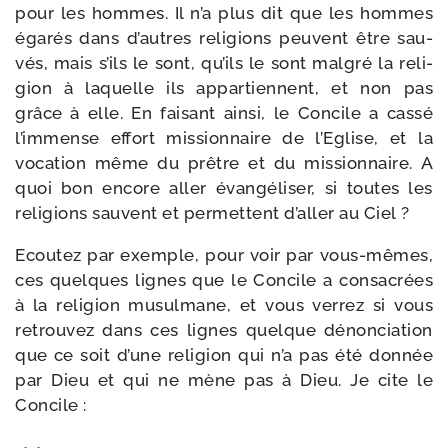
pour les hommes. Il n’a plus dit que les hommes
éga­rés dans d’autres reli­gions peuvent être sau­
vés, mais s’ils le sont, qu’ils le sont mal­gré la reli­
gion à laquelle ils appar­tiennent, et non pas
grâce à elle. En fai­sant ain­si, le Concile a cas­sé
l’immense effort mis­sion­naire de l’Eglise, et la
voca­tion même du prêtre et du mis­sion­naire. A
quoi bon encore aller évan­gé­li­ser, si toutes les
reli­gions sauvent et per­mettent d’aller au Ciel ?
Ecoutez par exemple, pour voir par vous-​mêmes,
ces quelques lignes que le Concile a consa­crées
à la reli­gion musul­mane, et vous ver­rez si vous
retrou­vez dans ces lignes quelque dénon­cia­tion
que ce soit d’une reli­gion qui n’a pas été don­née
par Dieu et qui ne mène pas à Dieu. Je cite le
Concile :