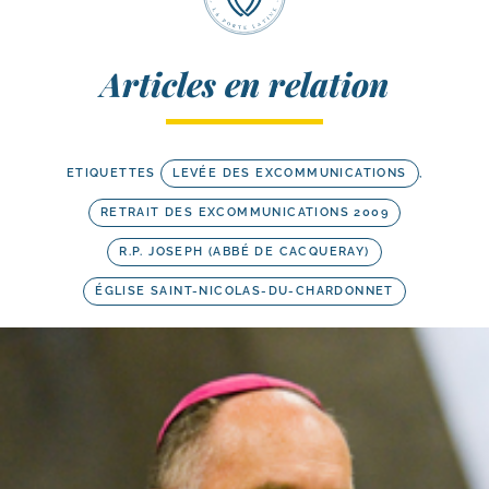
Articles en relation
ETIQUETTES
LEVÉE DES EXCOMMUNICATIONS
,
RETRAIT DES EXCOMMUNICATIONS 2009
R.P. JOSEPH (ABBÉ DE CACQUERAY)
ÉGLISE SAINT-NICOLAS-DU-CHARDONNET