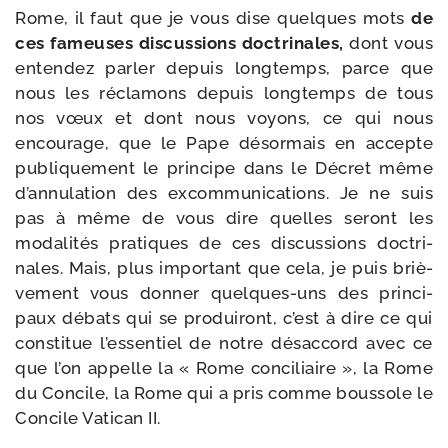
Rome, il faut que je vous dise quelques mots
de
ces fameuses dis­cus­sions doc­tri­nales,
dont vous
enten­dez par­ler depuis long­temps, parce que
nous les récla­mons depuis long­temps de tous
nos vœux et dont nous voyons, ce qui nous
encou­rage, que le Pape désor­mais en accepte
publi­que­ment le prin­cipe dans le Décret même
d’annulation des excom­mu­ni­ca­tions. Je ne suis
pas à même de vous dire quelles seront les
moda­li­tés pra­tiques de ces dis­cus­sions doc­tri­
nales. Mais, plus impor­tant que cela, je puis briè­
ve­ment vous don­ner quelques-​uns des prin­ci­
paux débats qui se pro­dui­ront, c’est à dire ce qui
consti­tue l’essentiel de notre désac­cord avec ce
que l’on appelle la « Rome conci­liaire », la Rome
du Concile, la Rome qui a pris comme bous­sole le
Concile Vatican II.