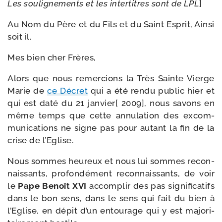
Les sou­li­gne­ments et les inter­titres sont de LPL
]
Au Nom du Père et du Fils et du Saint Esprit, Ainsi
soit il.
Mes bien cher Frères,
Alors que nous remer­cions la Très Sainte Vierge
Marie de
ce Décret
qui a été ren­du public hier et
qui est daté du 21 jan­vier[ 2009], nous savons en
même temps que cette annu­la­tion des excom­
mu­ni­ca­tions ne signe pas pour autant la fin de la
crise de l’Eglise.
Nous sommes heu­reux et nous lui sommes recon­
nais­sants, pro­fon­dé­ment recon­nais­sants, de voir
le
Pape Benoît XVI
accom­plir des pas signi­fi­ca­tifs
dans le bon sens, dans le sens qui fait du bien à
l’Eglise, en dépit d’un entou­rage qui y est majo­ri­