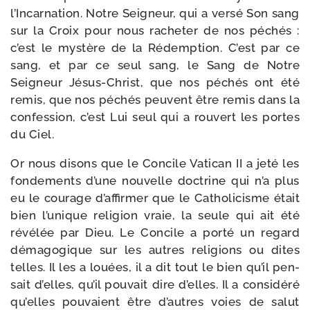
l’Incarnation. Notre Seigneur, qui a ver­sé Son sang
sur la Croix pour nous rache­ter de nos péchés :
c’est le mys­tère de la Rédemption. C’est par ce
sang, et par ce seul sang, le Sang de Notre
Seigneur Jésus-​Christ, que nos péchés ont été
remis, que nos péchés peuvent être remis dans la
confes­sion, c’est Lui seul qui a rou­vert les portes
du Ciel.
Or nous disons que le Concile Vatican II a jeté les
fon­de­ments d’une nou­velle doc­trine qui n’a plus
eu le cou­rage d’affirmer que le Catholicisme était
bien l’unique reli­gion vraie, la seule qui ait été
révé­lée par Dieu. Le Concile a por­té un regard
déma­go­gique sur les autres reli­gions ou dites
telles. Il les a louées, il a dit tout le bien qu’il pen­
sait d’elles, qu’il pou­vait dire d’elles. Il a consi­dé­ré
qu’elles pou­vaient être d’autres voies de salut