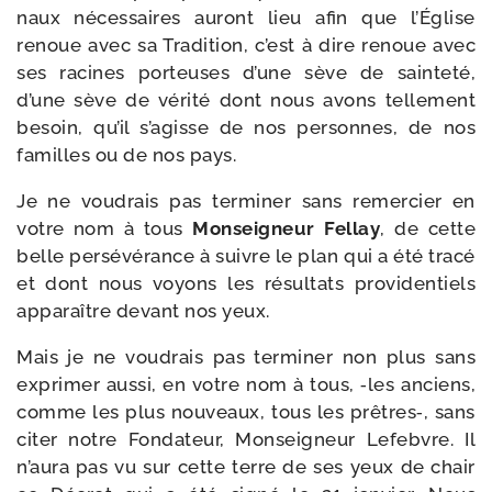
naux néces­saires auront lieu afin que l’Église
renoue avec sa Tradition, c’est à dire renoue avec
ses racines por­teuses d’une sève de sain­te­té,
d’une sève de véri­té dont nous avons tel­le­ment
besoin, qu’il s’agisse de nos per­sonnes, de nos
familles ou de nos pays.
Je ne vou­drais pas ter­mi­ner sans remer­cier en
votre nom à tous
Monseigneur Fellay
, de cette
belle per­sé­vé­rance à suivre le plan qui a été tra­cé
et dont nous voyons les résul­tats pro­vi­den­tiels
appa­raître devant nos yeux.
Mais je ne vou­drais pas ter­mi­ner non plus sans
expri­mer aus­si, en votre nom à tous, ‑les anciens,
comme les plus nou­veaux, tous les prêtres‑, sans
citer notre Fondateur, Monseigneur Lefebvre. Il
n’aura pas vu sur cette terre de ses yeux de chair