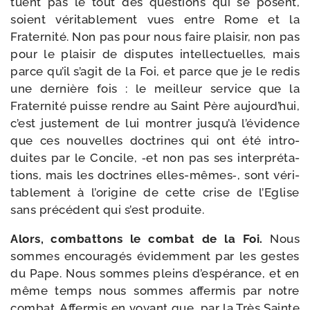
tuent pas le tout des ques­tions qui se posent,
soient véri­ta­ble­ment vues entre Rome et la
Fraternité. Non pas pour nous faire plai­sir, non pas
pour le plai­sir de dis­putes intel­lec­tuelles, mais
parce qu’il s’agit de la Foi, et parce que je le redis
une der­nière fois : le meilleur ser­vice que la
Fraternité puisse rendre au Saint Père aujourd’hui,
c’est jus­te­ment de lui mon­trer jusqu’à l’évidence
que ces nou­velles doc­trines qui ont été intro­
duites par le Concile, ‑et non pas ses inter­pré­ta­
tions, mais les doc­trines elles-​mêmes‑, sont véri­
ta­ble­ment à l’origine de cette crise de l’Eglise
sans pré­cé­dent qui s’est produite.
Alors, com­bat­tons le com­bat de la Foi.
Nous
sommes encou­ra­gés évi­dem­ment par les gestes
du Pape. Nous sommes pleins d’espérance, et en
même temps nous sommes affer­mis par notre
com­bat. Affermis en voyant que, par la Très Sainte