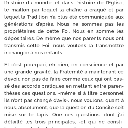
l’histoire du monde, et dans l’histoire de l’Eglise,
le maillon par lequel la chaîne a cra­qué et par
lequel la Tradition n’a plus été com­mu­ni­quée aux
géné­ra­tions d’après. Nous ne sommes pas les
pro­prié­taires de cette Foi. Nous en somme les
dépo­si­taires. De même que nos parents nous ont
trans­mis cette Foi, nous vou­lons la trans­mettre
inchan­gée à nos enfants.
Et c’est pour­quoi, eh bien, en conscience et par
une grande gra­vi­té, la Fraternité a main­te­nant ce
devoir, non pas de faire comme ceux qui ont pas­
sé des accords pra­tiques en met­tant entre paren­
thèses ces ques­tions, ‑même si à titre per­son­nel
ils n’ont pas chan­gé d’avis‑, nous vou­lons, quant à
nous, abso­lu­ment, que la ques­tion du Concile soit
mise sur le tapis. Que ces ques­tions, dont j’ai
détaillé les trois prin­ci­pales, ‑et qui ne consti­