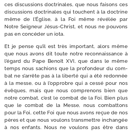
ces dis­cus­sions doc­tri­nales, que nous fai­sons ces
dis­cus­sions doc­tri­nales qui touchent à la doc­trine
même de l’Église, à la Foi même révé­lée par
Notre Seigneur Jésus-​Christ, et nous ne pou­vons
pas en concé­der un iota.
Et je pense qu’il est très impor­tant, alors même
que nous avons dit toute notre recon­nais­sance à
l’égard du Pape Benoît XVI, que dans le même
temps nous sachions que la pro­fon­deur du com­
bat ne s’ar­rête pas à la liber­té qui a été redon­née
à la messe, ou à l’op­probre qui a ces­sé pour nos
évêques, mais que nous com­pre­nons bien que
notre com­bat, c’est le com­bat de la Foi. Bien plus
que le com­bat de la Messe, nous com­bat­tons
pour la Foi, cette Foi que nous avons reçue de nos
pères et que nous vou­lons trans­mettre inchan­gée
à nos enfants. Nous ne vou­lons pas être dans