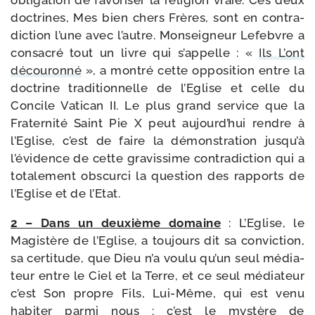
obli­ga­tion de favo­ri­ser la reli­gion vraie. Ces deux
doc­trines, Mes bien chers Frères, sont en contra­
dic­tion l’une avec l’autre. Monseigneur Lefebvre a
consa­cré tout un livre qui s’appelle : «
Ils L’ont
décou­ron­né
», a mon­tré cette oppo­si­tion entre la
doc­trine tra­di­tion­nelle de l’Eglise et celle du
Concile Vatican II. Le plus grand ser­vice que la
Fraternité Saint Pie X peut aujourd’hui rendre à
l’Eglise, c’est de faire la démons­tra­tion jusqu’à
l’évidence de cette gra­vis­sime contra­dic­tion qui a
tota­le­ment obs­cur­ci la ques­tion des rap­ports de
l’Eglise et de l’Etat.
2 – Dans un deuxième domaine
: L’Eglise, le
Magistère de l’Eglise, a tou­jours dit sa convic­tion,
sa cer­ti­tude, que Dieu n’a vou­lu qu’un seul média­
teur entre le Ciel et la Terre, et ce seul média­teur
c’est Son propre Fils, Lui-​Même, qui est venu
habi­ter par­mi nous : c’est le mys­tère de