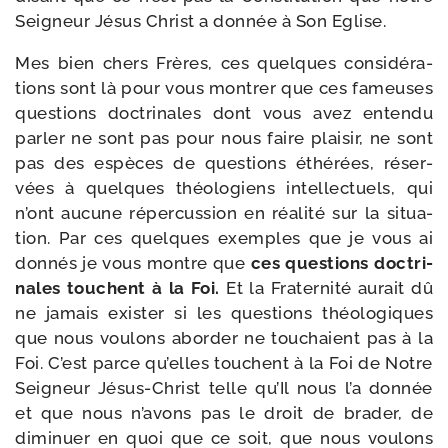
Seigneur Jésus Christ a don­née à Son Eglise.
Mes bien chers Frères, ces quelques consi­dé­ra­
tions sont là pour vous mon­trer que ces fameuses
ques­tions doc­tri­nales dont vous avez enten­du
par­ler ne sont pas pour nous faire plai­sir, ne sont
pas des espèces de ques­tions éthé­rées, réser­
vées à quelques théo­lo­giens intel­lec­tuels, qui
n’ont aucune réper­cus­sion en réa­li­té sur la situa­
tion. Par ces quelques exemples que je vous ai
don­nés je vous montre que
ces ques­tions doc­tri­
nales touchent à la Foi
.
Et la Fraternité aurait dû
ne jamais exis­ter si les ques­tions théo­lo­giques
que nous vou­lons abor­der ne tou­chaient pas à la
Foi. C’est parce qu’elles touchent à la Foi de Notre
Seigneur Jésus-​Christ telle qu’Il nous l’a don­née
et que nous n’avons pas le droit de bra­der, de
dimi­nuer en quoi que ce soit, que nous vou­lons