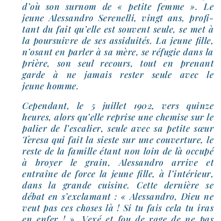
d’où son sur­nom de « petite femme ». Le
jeune Alessandro Serenelli, vingt ans, pro­fi­
tant du fait qu’elle est sou­vent seule, se met à
la pour­suivre de ses assi­dui­tés. La jeune fille,
n’o­sant en par­ler à sa mère, se réfu­gie dans la
prière, son seul recours, tout en pre­nant
garde à ne jamais res­ter seule avec le
jeune homme.
Cependant, le 5 juillet 1902, vers quinze
heures, alors qu’elle reprise une che­mise sur le
palier de l’es­ca­lier, seule avec sa petite sœur
Teresa qui fait la sieste sur une cou­ver­ture, le
reste de la famille étant non loin de là occu­pé
à broyer le grain, Alessandro arrive et
entraîne de force la jeune fille, à l’in­té­rieur,
dans la grande cui­sine. Cette der­nière se
débat en s’ex­cla­mant : « Alessandro, Dieu ne
veut pas ces choses là ! Si tu fais cela tu iras
en enfer ! ». Vexé et fou de rage de ne pas