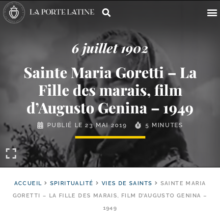
6 juillet 1902
Sainte Maria Goretti – La
Fille des marais, film
d’Augusto Genina – 1949
PUBLIÉ LE
23 MAI 2019
5 MINUTES
ACCUEIL
SPIRITUALITÉ
VIES DE SAINTS
SAINTE MARIA
GORETTI – LA FILLE DES MARAIS, FILM D’AUGUSTO GENINA –
1949