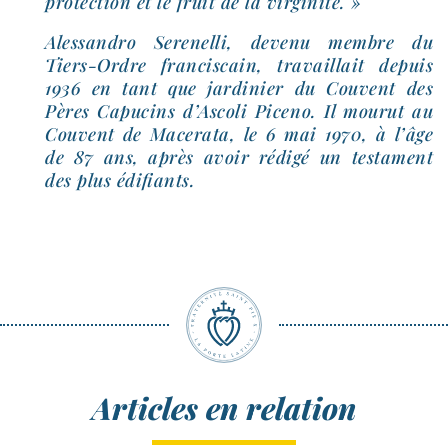
pro­tec­tion et le fruit de la virginité. »
Alessandro Serenelli, deve­nu membre du
Tiers-​Ordre fran­cis­cain, tra­vaillait depuis
1936 en tant que jar­di­nier du Couvent des
Pères Capucins d’Ascoli Piceno. Il mou­rut au
Couvent de Macerata, le 6 mai 1970, à l’âge
de 87 ans, après avoir rédi­gé un tes­ta­ment
des plus édifiants.
Articles en relation