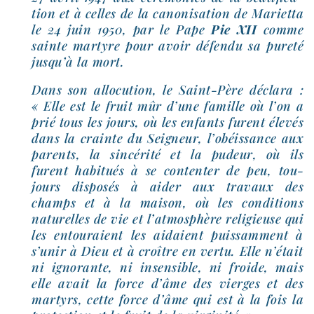
tion et à celles de la cano­ni­sa­tion de Marietta
le 24 juin 1950, par le Pape
Pie XII
comme
sainte mar­tyre pour avoir défen­du sa pure­té
jus­qu’à la mort.
Dans son allo­cu­tion, le Saint-​Père décla­ra :
« Elle est le fruit mûr d’une famille où l’on a
prié tous les jours, où les enfants furent éle­vés
dans la crainte du Seigneur, l’o­béis­sance aux
parents, la sin­cé­ri­té et la pudeur, où ils
furent habi­tués à se conten­ter de peu, tou­
jours dis­po­sés à aider aux tra­vaux des
champs et à la mai­son, où les condi­tions
natu­relles de vie et l’at­mo­sphère reli­gieuse qui
les entou­raient les aidaient puis­sam­ment à
s’u­nir à Dieu et à croître en ver­tu. Elle n’é­tait
ni igno­rante, ni insen­sible, ni froide, mais
elle avait la force d’âme des vierges et des
mar­tyrs, cette force d’âme qui est à la fois la