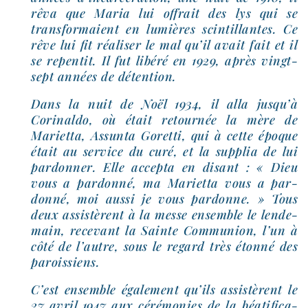
rêva que Maria lui offrait des lys qui se
trans­for­maient en lumières scin­tillantes. Ce
rêve lui fit réa­li­ser le mal qu’il avait fait et il
se repen­tit. Il fut libé­ré en 1929, après vingt-​
sept années de détention.
Dans la nuit de Noël 1934, il alla jus­qu’à
Corinaldo, où était retour­née la mère de
Marietta, Assunta Goretti, qui à cette époque
était au ser­vice du curé, et la sup­plia de lui
par­don­ner. Elle accep­ta en disant : « Dieu
vous a par­don­né, ma Marietta vous a par­
don­né, moi aus­si je vous par­donne. » Tous
deux assis­tèrent à la messe ensemble le len­de­
main, rece­vant la Sainte Communion, l’un à
côté de l’autre, sous le regard très éton­né des
paroissiens.
C’est ensemble éga­le­ment qu’ils assis­tèrent le
27 avril 1947 aux céré­mo­nies de la béa­ti­fi­ca­