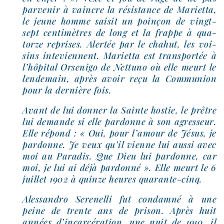
par­ve­nir à vaincre la résis­tance de Marietta,
le jeune homme sai­sit un poin­çon de vingt-​
sept cen­ti­mètres de long et la frappe à qua­
torze reprises. Alertée par le cha­hut, les voi­
sins inte­viennent. Marietta est trans­por­tée à
l’hô­pi­tal Orsenigo de Nettuno où elle meurt le
len­de­main, après avoir reçu la Communion
pour la der­nière fois.
Avant de lui don­ner la Sainte hos­tie, le prêtre
lui demande si elle par­donne à son agres­seur.
Elle répond : « Oui, pour l’a­mour de Jésus, je
par­donne. Je veux qu’il vienne lui aus­si avec
moi au Paradis. Que Dieu lui par­donne, car
moi, je lui ai déjà par­don­né ». Elle meurt le 6
juillet 1902 à quinze heures quarante-cinq.
Alessandro Serenelli fut condam­né à une
peine de trente ans de pri­son. Après huit
années d’in­car­cé­ra­tion, une nuit de 1910, il