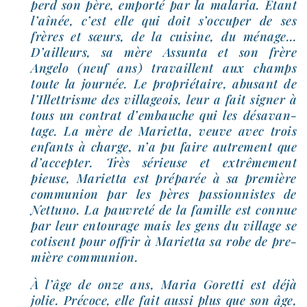
perd son père, empor­té par la mala­ria. Étant
l’aî­née, c’est elle qui doit s’oc­cu­per de ses
frères et sœurs, de la cui­sine, du ménage…
D’ailleurs, sa mère Assunta et son frère
Angelo (neuf ans) tra­vaillent aux champs
toute la jour­née. Le pro­prié­taire, abu­sant de
l’Illettrisme des vil­la­geois, leur a fait signer à
tous un contrat d’embauche qui les désa­van­
tage. La mère de Marietta, veuve avec trois
enfants à charge, n’a pu faire autre­ment que
d’ac­cep­ter. Très sérieuse et extrê­me­ment
pieuse, Marietta est pré­pa­rée à sa pre­mière
com­mu­nion par les pères pas­sion­nistes de
Nettuno. La pau­vre­té de la famille est connue
par leur entou­rage mais les gens du vil­lage se
cotisent pour offrir à Marietta sa robe de pre­
mière communion.
À l’âge de onze ans, Maria Goretti est déjà
jolie. Précoce, elle fait aus­si plus que son âge,