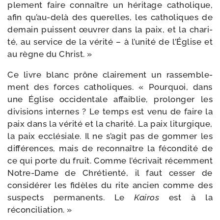
ple­ment faire con­naître un héri­tage catho­lique,
afin qu’au-​delà des que­relles, les catho­liques de
demain puissent œuvrer dans la paix, et la cha­ri­
té, au ser­vice de la véri­té – à l’u­ni­té de l’Église et
au règne du Christ. »
Ce livre blanc prône clai­re­ment un ras­sem­ble­
ment des forces catho­liques. « Pourquoi, dans
une Église occi­den­tale affai­blie, pro­lon­ger les
divi­sions internes ? Le temps est ve­nu de faire la
paix dans la véri­té et la cha­ri­té. La paix litur­gique,
la paix ec­clésiale. Il ne s’a­git pas de gom­mer les
dif­fé­rences, mais de recon­naître la fécon­di­té de
ce qui porte du fruit. Comme l’é­cri­vait récem­ment
Notre-​Dame de Chrétienté, il faut ces­ser de
consi­dé­rer les fidèles du rite an­cien comme des
sus­pects perma­nents. Le
Kairos
est à la
réconciliation. »