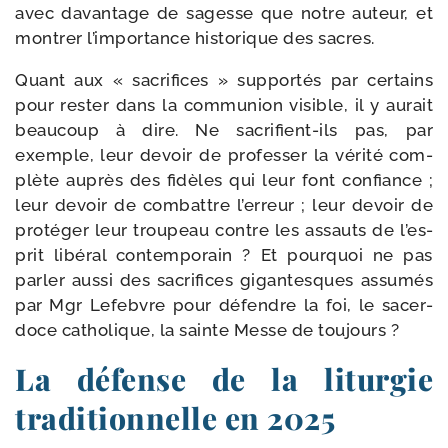
avec davan­tage de sagesse que notre auteur, et
mon­trer l’im­portance his­to­rique des sacres.
Quant aux « sacri­fices » sup­portés par cer­tains
pour res­ter dans la com­mu­nion visible, il y aurait
beau­coup à dire. Ne sa­crifient-​ils pas, par
exemple, leur devoir de pro­fes­ser la véri­té com­
plète auprès des fidèles qui leur font confiance ;
leur devoir de com­battre l’er­reur ; leur devoir de
pro­té­ger leur trou­peau contre les assauts de l’es­
prit libé­ral contem­po­rain ? Et pour­quoi ne pas
par­ler aus­si des sacri­fices gigan­tesques assu­més
par Mgr Lefebvre pour défendre la foi, le sacer­
doce ca­tholique, la sainte Messe de toujours ?
La défense de la liturgie
tradition­nelle en 2025