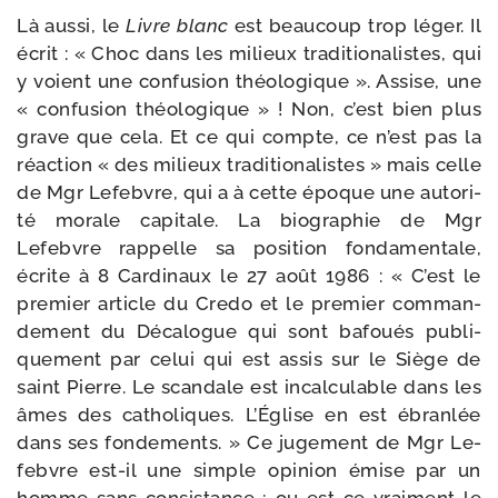
Là aus­si, le
Livre blanc
est beau­coup trop léger. Il
écrit : « Choc dans les mi­lieux tra­di­tio­na­listes, qui
y voient une confu­sion théo­lo­gique ». Assise, une
« confu­sion théo­lo­gique » ! Non, c’est bien plus
grave que cela. Et ce qui compte, ce n’est pas la
réac­tion « des milieux tra­di­tio­na­listes » mais celle
de Mgr Lefebvre, qui a à cette époque une auto­ri­
té morale capi­tale. La bio­graphie de Mgr
Lefebvre rap­pelle sa posi­tion fon­da­men­tale,
écrite à 8 Car­dinaux le 27 août 1986 : « C’est le
pre­mier article du Credo et le pre­mier com­man­
de­ment du Décalogue qui sont bafoués publi­
que­ment par celui qui est assis sur le Siège de
saint Pierre. Le scan­dale est incal­cu­lable dans les
âmes des catho­liques. L’Église en est ébran­lée
dans ses fon­dements. » Ce juge­ment de Mgr Le­
febvre est-​il une simple opi­nion émise par un