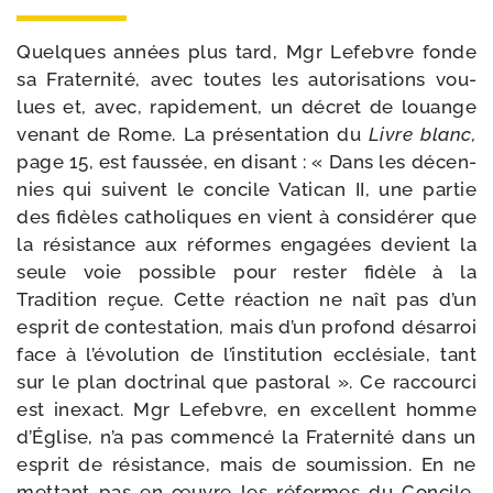
Quelques années plus tard, Mgr Le­febvre fonde
sa Fraternité, avec toutes les auto­ri­sa­tions vou­
lues et, avec, rapi­de­ment, un décret de louange
venant de Rome. La présen­tation du
Livre blanc,
page 15, est faus­sée, en disant : « Dans les décen­
nies qui suivent le concile Vatican II, une par­tie
des fidèles catho­liques en vient à consi­dé­rer que
la résis­tance aux réformes enga­gées devient la
seule voie pos­sible pour res­ter fidèle à la
Tradition reçue. Cette réac­tion ne naît pas d’un
esprit de contes­ta­tion, mais d’un pro­fond désar­roi
face à l’é­vo­lu­tion de l’ins­ti­tu­tion ecclé­siale, tant
sur le plan doc­tri­nal que pasto­ral ». Ce rac­cour­ci
est inexact. Mgr Le­febvre, en excellent homme
d’Église, n’a pas com­men­cé la Fraternité dans un
esprit de résis­tance, mais de sou­mission. En ne
met­tant pas en œuvre les réformes du Concile,