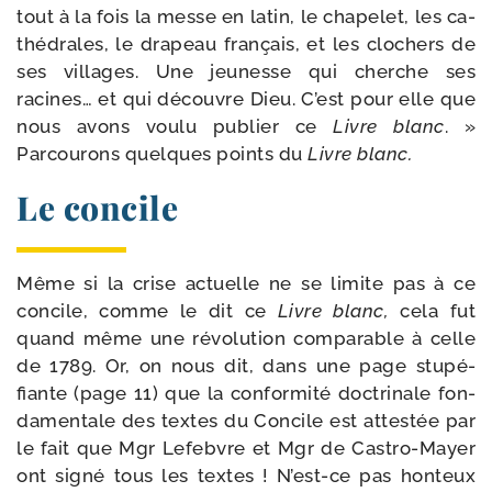
tout à la fois la messe en latin, le cha­pe­let, les ca­
thédrales, le dra­peau fran­çais, et les clo­chers de
ses vil­lages. Une jeu­nesse qui cherche ses
racines… et qui découvre Dieu. C’est pour elle que
nous avons vou­lu publier ce
Livre blanc
. »
Parcourons quelques points du
Livre blanc.
Le concile
Même si la crise actuelle ne se li­mite pas à ce
concile, comme le dit ce
Livre blanc,
cela fut
quand même une révo­lu­tion com­pa­rable à celle
de 1789. Or, on nous dit, dans une page stu­pé­
fiante (page 11) que la confor­mi­té doc­tri­nale fon­
da­men­tale des textes du Concile est attes­tée par
le fait que Mgr Lefebvre et Mgr de Castro-​Mayer
ont si­gné tous les textes ! N’est-​ce pas hon­teux