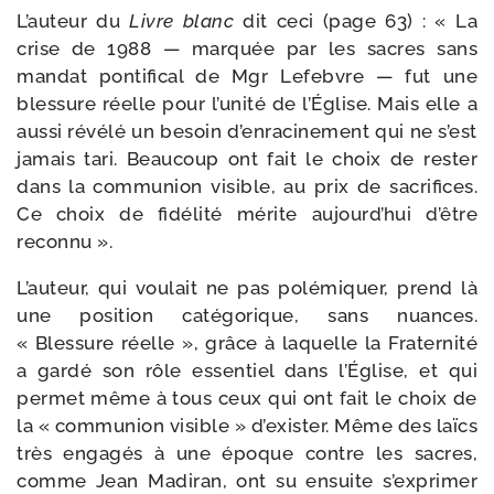
L’auteur du
Livre blanc
dit ceci (page 63) : « La
crise de 1988 — mar­quée par les sacres sans
man­dat pon­ti­fi­cal de Mgr Lefebvre — fut une
bles­sure réelle pour l’u­ni­té de l’Église. Mais elle a
aus­si révé­lé un besoin d’enraci­nement qui ne s’est
jamais tari. Beau­coup ont fait le choix de res­ter
dans la com­mu­nion visible, au prix de sa­crifices.
Ce choix de fidé­li­té mérite aujourd’­hui d’être
reconnu ».
L’auteur, qui vou­lait ne pas polémi­quer, prend là
une posi­tion catégo­rique, sans nuances.
« Blessure ré­elle », grâce à laquelle la Fraternité
a gar­dé son rôle essen­tiel dans l’Église, et qui
per­met même à tous ceux qui ont fait le choix de
la « com­mu­nion visible » d’exis­ter. Même des laïcs
très enga­gés à une époque contre les sacres,
comme Jean Madiran, ont su ensuite s’ex­pri­mer