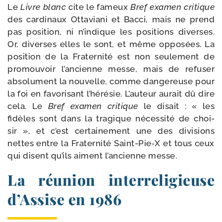
Le
Livre blanc
cite le fameux
Bref exa­men cri­tique
des car­di­naux Ottaviani et Bacci, mais ne prend
pas posi­tion, ni n’in­dique les posi­tions diverses.
Or, diverses elles le sont, et même oppo­sées. La
posi­tion de la Fraternité est non seule­ment de
pro­mou­voir l’an­cienne messe, mais de refu­ser
absolu­ment la nou­velle, comme dan­ge­reuse pour
la foi en favo­ri­sant l’hé­ré­sie. L’auteur aurait dû dire
cela. Le
Bref exa­men cri­tique
le disait : « les
fidèles sont dans la tra­gique néces­si­té de choi­
sir », et c’est cer­tai­ne­ment une des divi­sions
nettes entre la Fraterni­té Saint-​Pie‑X et tous ceux
qui disent qu’ils aiment l’an­cienne messe.
La réunion interreligieuse
d’Assise en 1986