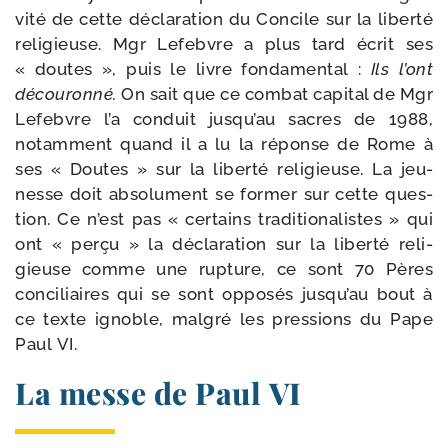
vi­té de cette décla­ra­tion du Concile sur la liber­té
reli­gieuse. Mgr Lefebvre a plus tard écrit ses
« doutes », puis le livre fon­damental :
Ils l’ont
découron­né.
On sait que ce com­bat capi­tal de Mgr
Lefebvre l’a conduit jus­qu’au sacres de 1988,
notam­ment quand il a lu la réponse de Rome à
ses « Doutes » sur la liber­té reli­gieuse. La jeu­
nesse doit ab­solument se for­mer sur cette ques­
tion. Ce n’est pas « cer­tains tra­di­tio­na­listes » qui
ont « per­çu » la déclara­tion sur la liber­té reli­
gieuse comme une rup­ture, ce sont 70 Pères
conci­liaires qui se sont oppo­sés jus­qu’au bout à
ce texte ignoble, mal­gré les pres­sions du Pape
Paul VI.
La messe de Paul VI