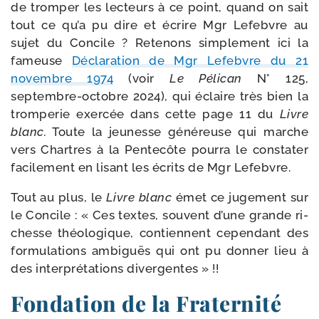
de trom­per les lec­teurs à ce point, quand on sait
tout ce qu’a pu dire et écrire Mgr Lefebvre au
sujet du Concile ? Retenons sim­plement ici la
fameuse
Déclaration de Mgr Le­febvre du 21
novembre 1974
(voir
Le Pélican
N° 125,
septembre-​octobre 2024), qui éclaire très bien la
trom­pe­rie exer­cée dans cette page 11 du
Livre
blanc.
Toute la jeu­nesse géné­reuse qui marche
vers Chartres à la Pente­côte pour­ra le consta­ter
faci­le­ment en lisant les écrits de Mgr Lefebvre.
Tout au plus, le
Livre blanc
émet ce juge­ment sur
le Concile : « Ces textes, sou­vent d’une grande ri­
chesse théo­lo­gique, contiennent ce­pendant des
for­mu­la­tions ambi­guës qui ont pu don­ner lieu à
des inter­pré­ta­tions divergentes » !!
Fondation de la Fraternité