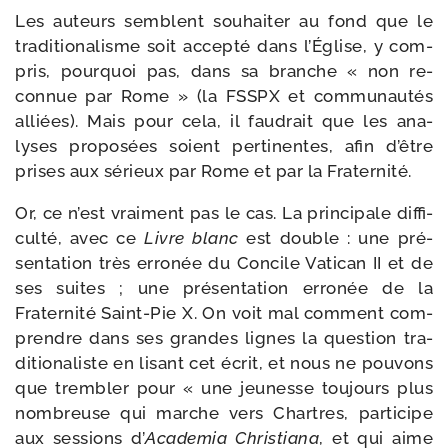
Les auteurs semblent sou­hai­ter au fond que le
tra­di­tio­na­lisme soit ac­cepté dans l’Église, y com­
pris, pour­quoi pas, dans sa branche « non re­
connue par Rome » (la FSSPX et com­mu­nau­tés
alliées). Mais pour cela, il fau­drait que les ana­
lyses pro­posées soient per­ti­nentes, afin d’être
prises aux sérieux par Rome et par la Fraternité.
Or, ce n’est vrai­ment pas le cas. La prin­ci­pale dif­fi­
cul­té, avec ce
Livre blanc
est double : une pré­
sen­ta­tion très erro­née du Concile Vatican II et de
ses suites ; une pré­sen­ta­tion er­ronée de la
Fraternité Saint-​Pie X. On voit mal com­ment com­
prendre dans ses grandes lignes la ques­tion tra­
di­tio­na­liste en lisant cet écrit, et nous ne pou­vons
que trem­bler pour « une jeu­nesse tou­jours plus
nom­breuse qui marche vers Chartres, par­ti­cipe
aux ses­sions d’
Academia Christiana
, et qui aime