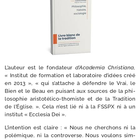
L’auteur est le fon­da­teur
d’Academia Christiana,
«
Institut de forma­tion et labo­ra­toire d’i­dées créé
en 2013 », « qui s’at­tache à défendre le Vrai, le
Bien et le Beau en pui­sant aux sources de la phi­
lo­so­phie aristotélico-​thomiste et de la Tradition
de l’Église. ». Cela n’est lié ni à la FSSPX ni à un
ins­ti­tut « Ecclesia Dei ».
L’intention est claire : « Nous ne cher­chons ni la
polé­mique, ni la con­troverse. Nous vou­lons sim­