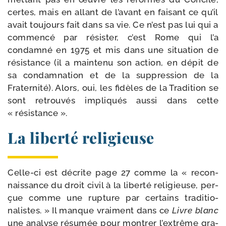
certes, mais en allant de l’a­vant en fai­sant ce qu’il
avait tou­jours fait dans sa vie. Ce n’est pas lui qui a
com­men­cé par ré­sister, c’est Rome qui l’a
condam­né en 1975 et mis dans une situa­tion de
résis­tance (il a main­te­nu son action, en dépit de
sa condam­na­tion et de la sup­pres­sion de la
Fraternité). Alors, oui, les fidèles de la Tradition se
sont retrou­vés impli­qués aus­si dans cette
« résistance ».
La liberté religieuse
Celle-​ci est décrite page 27 comme la « recon­
nais­sance du droit civil à la li­berté reli­gieuse, per­
çue comme une rup­ture par cer­tains traditio­
nalistes. » Il manque vrai­ment dans ce
Livre blanc
une ana­lyse résu­mée pour mon­trer l’ex­trême gra­