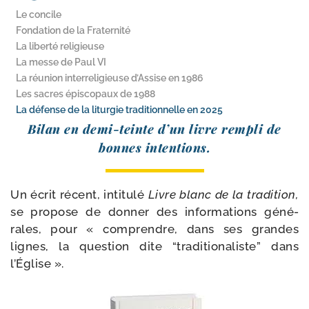
Le concile
Fondation de la Fraternité
La liberté religieuse
La messe de Paul VI
La réunion interreligieuse d’Assise en 1986
Les sacres épiscopaux de 1988
La défense de la liturgie tradition­nelle en 2025
Bilan en demi-​teinte d’un livre rem­pli de
bonnes intentions.
Un écrit récent, inti­tu­lé
Livre blanc de la tra­di­tion,
se pro­pose de don­ner des infor­ma­tions géné­
rales, pour « com­prendre, dans ses grandes
lignes, la ques­tion dite “tra­di­tio­na­liste” dans
l’Église ».