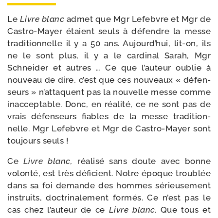
Le
Livre blanc
admet que Mgr Le­febvre et Mgr de
Castro-​Mayer étaient seuls à défendre la messe
tra­ditionnelle il y a 50 ans. Aujourd’hui, lit-​on, ils
ne le sont plus, il y a le car­di­nal Sarah, Mgr
Schneider et autres … Ce que l’au­teur oublie à
nou­veau de dire, c’est que ces nou­veaux « défen­
seurs » n’at­taquent pas la nou­velle messe comme
inac­cep­table. Donc, en réa­li­té, ce ne sont pas de
vrais défen­seurs fiables de la messe tra­di­tion­
nelle. Mgr Lefebvre et Mgr de Castro-​Mayer sont
tou­jours seuls !
Ce
Livre blanc,
réa­li­sé sans doute avec bonne
volon­té, est très défi­cient. Notre époque trou­blée
dans sa foi de­mande des hommes sérieu­se­ment
ins­truits, doc­tri­na­le­ment for­més. Ce n’est pas le
cas chez l’au­teur de ce
Livre blanc.
Que tous et