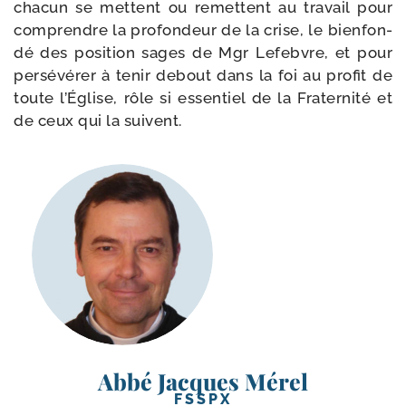
cha­cun se mettent ou remettent au tra­vail pour
com­prendre la pro­fon­deur de la crise, le bien­fon­
dé des posi­tion sages de Mgr Lefebvre, et pour
per­sé­vé­rer à tenir debout dans la foi au pro­fit de
toute l’Église, rôle si essen­tiel de la Fraternité et
de ceux qui la suivent.
Abbé Jacques Mérel
FSSPX